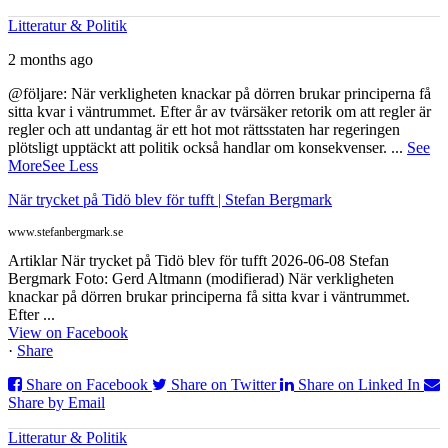
Litteratur & Politik
2 months ago
@följare: När verkligheten knackar på dörren brukar principerna få
sitta kvar i väntrummet. Efter år av tvärsäker retorik om att regler är
regler och att undantag är ett hot mot rättsstaten har regeringen
plötsligt upptäckt att politik också handlar om konsekvenser.
...
See
More
See Less
När trycket på Tidö blev för tufft | Stefan Bergmark
www.stefanbergmark.se
Artiklar När trycket på Tidö blev för tufft 2026-06-08 Stefan
Bergmark Foto: Gerd Altmann (modifierad) När verkligheten
knackar på dörren brukar principerna få sitta kvar i väntrummet.
Efter ...
View on Facebook
·
Share
Share on Facebook
Share on Twitter
Share on Linked In
Share by Email
Litteratur & Politik