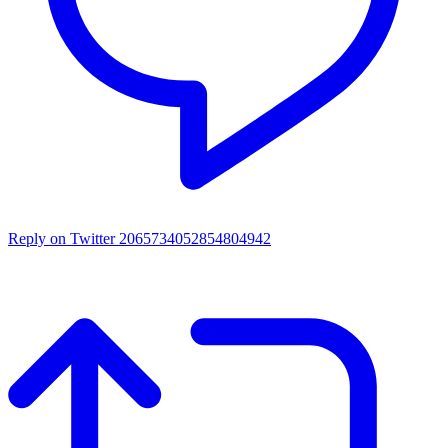
Reply on Twitter 2065734052854804942