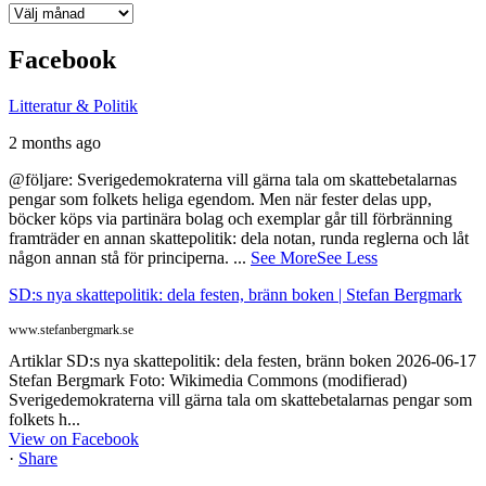
Arkiv
Facebook
Litteratur & Politik
2 months ago
@följare: Sverigedemokraterna vill gärna tala om skattebetalarnas
pengar som folkets heliga egendom. Men när fester delas upp,
böcker köps via partinära bolag och exemplar går till förbränning
framträder en annan skattepolitik: dela notan, runda reglerna och låt
någon annan stå för principerna.
...
See More
See Less
SD:s nya skattepolitik: dela festen, bränn boken | Stefan Bergmark
www.stefanbergmark.se
Artiklar SD:s nya skattepolitik: dela festen, bränn boken 2026-06-17
Stefan Bergmark Foto: Wikimedia Commons (modifierad)
Sverigedemokraterna vill gärna tala om skattebetalarnas pengar som
folkets h...
View on Facebook
·
Share