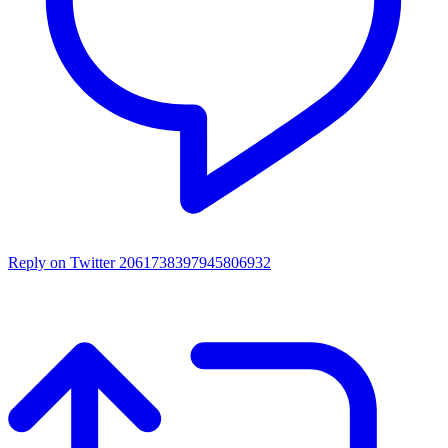
Reply on Twitter 2061738397945806932