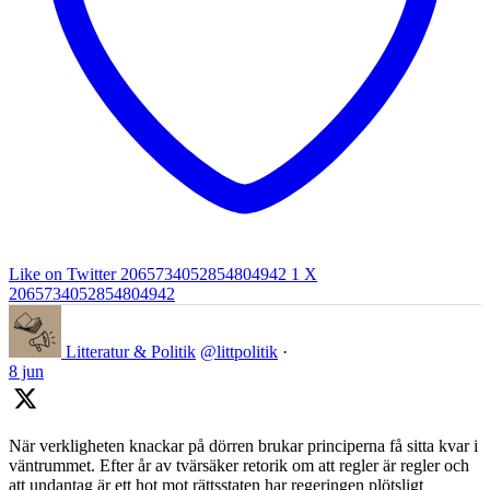
Like on Twitter 2065734052854804942
1
X
2065734052854804942
Litteratur & Politik
@littpolitik
·
8 jun
När verkligheten knackar på dörren brukar principerna få sitta kvar i
väntrummet. Efter år av tvärsäker retorik om att regler är regler och
att undantag är ett hot mot rättsstaten har regeringen plötsligt