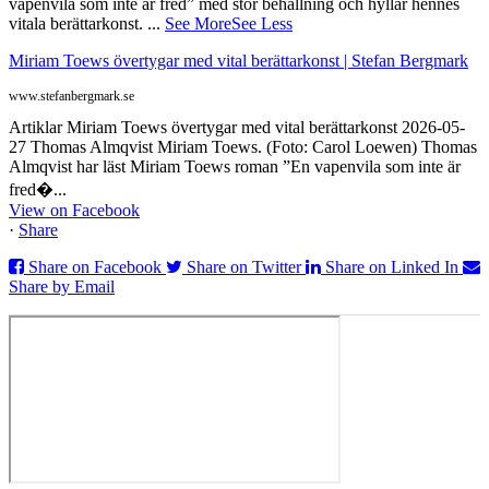
vapenvila som inte är fred” med stor behållning och hyllar hennes
vitala berättarkonst.
...
See More
See Less
Miriam Toews övertygar med vital berättarkonst | Stefan Bergmark
www.stefanbergmark.se
Artiklar Miriam Toews övertygar med vital berättarkonst 2026-05-
27 Thomas Almqvist Miriam Toews. (Foto: Carol Loewen) Thomas
Almqvist har läst Miriam Toews roman ”En vapenvila som inte är
fred�...
View on Facebook
·
Share
Share on Facebook
Share on Twitter
Share on Linked In
Share by Email