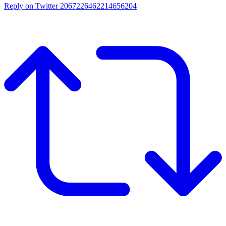
Reply on Twitter 2067226462214656204