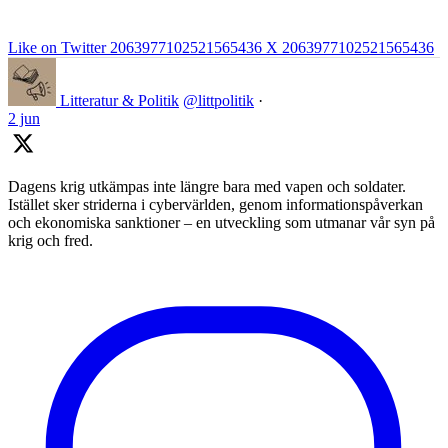
Like on Twitter 2063977102521565436
X
2063977102521565436
Litteratur & Politik
@littpolitik
·
2 jun
Dagens krig utkämpas inte längre bara med vapen och soldater.
Istället sker striderna i cybervärlden, genom informationspåverkan
och ekonomiska sanktioner – en utveckling som utmanar vår syn på
krig och fred.