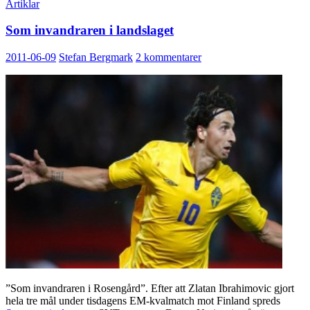
Artiklar
Som invandraren i landslaget
2011-06-09
Stefan Bergmark
2 kommentarer
”Som invandraren i Rosengård”. Efter att Zlatan Ibrahimovic gjort
hela tre mål under tisdagens EM-kvalmatch mot Finland spreds