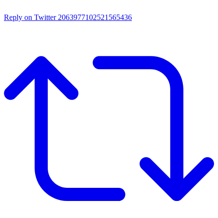
Reply on Twitter 2063977102521565436