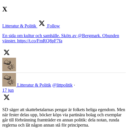
X
Litteratur & Politik
Follow
En sida om kultur och samhälle. Sköts av @Bergmark. Obunden
vänster. https://t.co/FmRQ8pF7fa
Litteratur & Politik
@littpolitik
·
17 jun
SD säger att skattebetalarnas pengar är folkets heliga egendom. Men
när fester delas upp, böcker köps via partinära bolag och exemplar
går till förbränning framträder en annan politik: dela notan, runda
reglerna och låt någon annan stå för principerna.