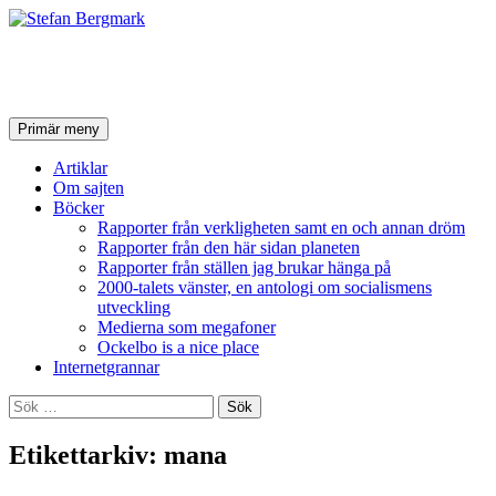
Stefan Bergmark
Sök
Hoppa
Primär meny
till
innehåll
Artiklar
Om sajten
Böcker
Rapporter från verkligheten samt en och annan dröm
Rapporter från den här sidan planeten
Rapporter från ställen jag brukar hänga på
2000-talets vänster, en antologi om socialismens
utveckling
Medierna som megafoner
Ockelbo is a nice place
Internetgrannar
Sök
efter:
Etikettarkiv: mana