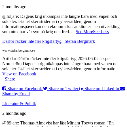
2 months ago
@följare: Dagens krig utkämpas inte längre bara med vapen och
soldater. Istället sker striderna i cybervärlden, genom
informationspåverkan och ekonomiska sanktioner – en utveckling
som utmanar vår syn på krig och fred.
...
See More
See Less
Därför räcker inte fler krigsfartyg | Stefan Bergmark
www.stefanbergmark.se
Artiklar Därför räcker inte fler krigsfartyg 2026-06-02 Jesper
Nordström Dagens krig utkämpas inte längre bara med vapen och
soldater. Istället sker striderna i cybervärlden, genom information...
View on Facebook
·
Share
Share on Facebook
Share on Twitter
Share on Linked In
Share by Email
Litteratur & Politik
2 months ago
@följare: Thomas Almqvist har läst Miriam Toews roman ”En