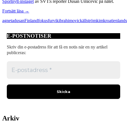
Sportnytt-inslaget
av SVT:s reporter Dusan Umicevic på nätet.
Som
Fortsätt läsa
→
invandraren
agneta
dusan
Finland
fokus
furvik
ibrahimovic
källström
kim
kroatien
lands
i
landslaget
E-POSTNOTISER
Skriv din e-postadress för att få en notis när en ny artikel
publiceras:
Arkiv