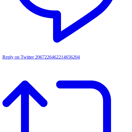
Reply on Twitter 2067226462214656204