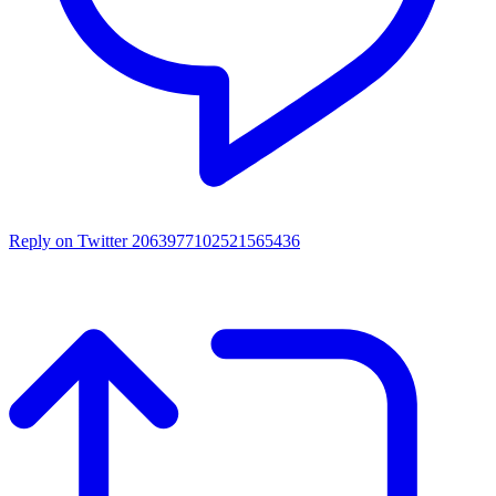
Reply on Twitter 2063977102521565436