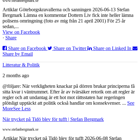
www.stefanbergmark.se
Artiklar Göteborgskravallerna och sanningen 2026-06-13 Stefan
Bergmark Lämna en kommentar Dottern Liv fick inte heller lämna
polisens omringning (foto av mig från 21 april 2001) För 25 år
sedan,...
View on Facebook
·
Share
Share on Facebook
Share on Twitter
Share on Linked In
Share by Email
Litteratur & Politik
2 months ago
@följare: När verkligheten knackar på dörren brukar principerna få
sitta kvar i väntrummet. Efter år av tvärsäker retorik om att regler är
regler och att undantag är ett hot mot rättsstaten har regeringen
plötsligt upptäckt att politik också handlar om konsekvenser.
...
See
More
See Less
När trycket på Tidö blev för tufft | Stefan Bergmark
www.stefanbergmark.se
Artiklar När trycket på Tidö blev för tufft 2026-06-08 Stefan