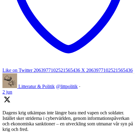
Like on Twitter 2063977102521565436
X
2063977102521565436
Litteratur & Politik
@littpolitik
·
2 jun
Dagens krig utkämpas inte längre bara med vapen och soldater.
Istället sker striderna i cybervärlden, genom informationspåverkan
och ekonomiska sanktioner – en utveckling som utmanar vår syn på
krig och fred.