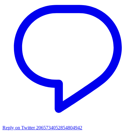
Reply on Twitter 2065734052854804942