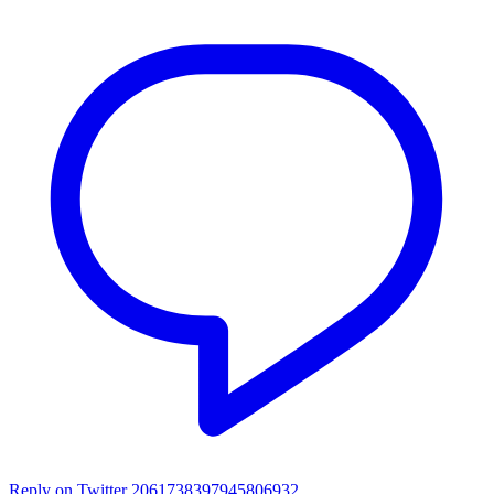
Reply on Twitter 2061738397945806932