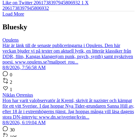
Like on Twitter 2061738397945806932
1
X
2061738397945806932
Load More
Bluesky
Opulens
Här är länk till de senaste publiceringarna i Opulens. Den här
veckan bjuder vi på texter om aktuell lyrik, en litterär klassiker från
DDR, film, Kangas klanger(om punk, psych, synth) samt nyskriven
poesi. www.opulens.se?mailpoet_rou...
8/8/2026, 7:56:58 AM
0
2
1
Niklas Orrenius
Hon har varit valobservatör åt Kreml, skrivit åt nazister och kämpat
för ett vitt Sverige. I dag hoppar Nya Tider-grundaren Sanna Hill av,
efter 18 år i extremhögerns tjänst. Jag hoppas många vill läsa dagens
stora DN-intervju: www.dn.se/sverige/kvin...
8/8/2026, 6:19:04 AM
30