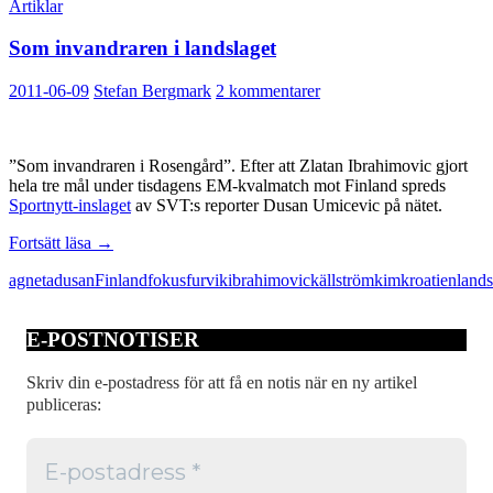
Artiklar
Som invandraren i landslaget
2011-06-09
Stefan Bergmark
2 kommentarer
”Som invandraren i Rosengård”. Efter att Zlatan Ibrahimovic gjort
hela tre mål under tisdagens EM-kvalmatch mot Finland spreds
Sportnytt-inslaget
av SVT:s reporter Dusan Umicevic på nätet.
Som
Fortsätt läsa
→
invandraren
agneta
dusan
Finland
fokus
furvik
ibrahimovic
källström
kim
kroatien
lands
i
landslaget
E-POSTNOTISER
Skriv din e-postadress för att få en notis när en ny artikel
publiceras: