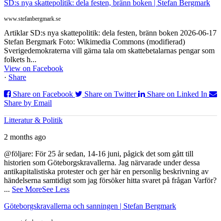
SD:s nya skattepolitik: dela festen, bränn boken | Stefan Bergmark
www.stefanbergmark.se
Artiklar SD:s nya skattepolitik: dela festen, bränn boken 2026-06-17
Stefan Bergmark Foto: Wikimedia Commons (modifierad)
Sverigedemokraterna vill gärna tala om skattebetalarnas pengar som
folkets h...
View on Facebook
·
Share
Share on Facebook
Share on Twitter
Share on Linked In
Share by Email
Litteratur & Politik
2 months ago
@följare: För 25 år sedan, 14-16 juni, pågick det som gått till
historien som Göteborgskravallerna. Jag närvarade under dessa
antikapitalistiska protester och ger här en personlig beskrivning av
händelserna samtidigt som jag försöker hitta svaret på frågan Varför?
...
See More
See Less
Göteborgskravallerna och sanningen | Stefan Bergmark