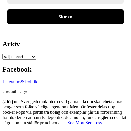
Arkiv
Arkiv
Facebook
Litteratur & Politik
2 months ago
@följare: Sverigedemokraterna vill gärna tala om skattebetalarnas
pengar som folkets heliga egendom. Men när fester delas upp,
böcker köps via partinära bolag och exemplar går till förbränning
framträder en annan skattepolitik: dela notan, runda reglerna och låt
någon annan stå för principerna.
...
See More
See Less