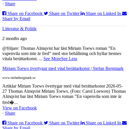
·
Share
Share on Facebook
Share on Twitter
Share on Linked In
Share by Email
Litteratur & Politik
2 months ago
@följare: Thomas Almqvist har läst Miriam Toews roman ”En
vapenvila som inte är fred” med stor behållning och hyllar hennes
vitala berättarkonst.
...
See More
See Less
Miriam Toews övertygar med vital berättarkonst | Stefan Bergmark
www.stefanbergmark.se
Artiklar Miriam Toews övertygar med vital berättarkonst 2026-05-
27 Thomas Almqvist Miriam Toews. (Foto: Carol Loewen) Thomas
Almqvist har läst Miriam Toews roman ”En vapenvila som inte är
fred�...
View on Facebook
·
Share
Share on Facebook
Share on Twitter
Share on Linked In
Share by Email