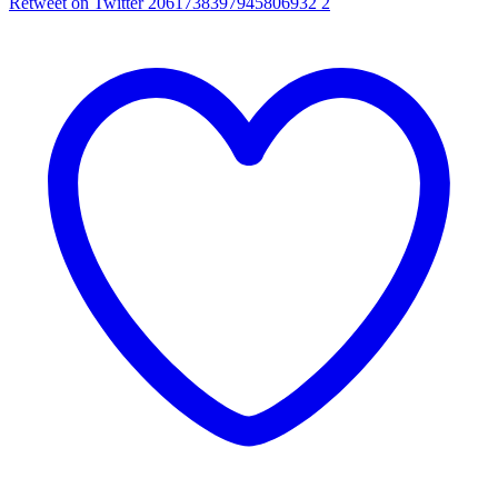
Retweet on Twitter 2061738397945806932
2