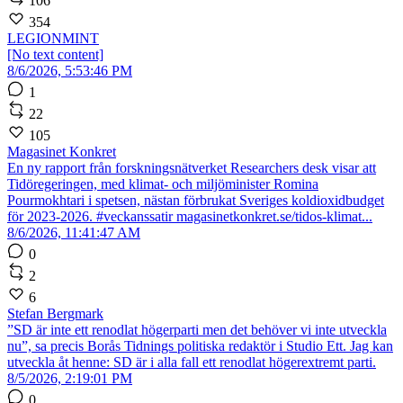
106
354
LEGIONMINT
[No text content]
8/6/2026, 5:53:46 PM
1
22
105
Magasinet Konkret
En ny rapport från forskningsnätverket Researchers desk visar att
Tidöregeringen, med klimat- och miljöminister Romina
Pourmokhtari i spetsen, nästan förbrukat Sveriges koldioxidbudget
för 2023-2026. #veckanssatir magasinetkonkret.se/tidos-klimat...
8/6/2026, 11:41:47 AM
0
2
6
Stefan Bergmark
”SD är inte ett renodlat högerparti men det behöver vi inte utveckla
nu”, sa precis Borås Tidnings politiska redaktör i Studio Ett. Jag kan
utveckla åt henne: SD är i alla fall ett renodlat högerextremt parti.
8/5/2026, 2:19:01 PM
0