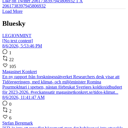
Like on Twitter 2061738397945806932
1
X
2061738397945806932
Load More
Bluesky
LEGIONMINT
[No text content]
8/6/2026, 5:53:46 PM
1
22
105
Magasinet Konkret
En ny rapport från forskningsnätverket Researchers desk visar att
Tidöregeringen, med klimat- och miljöminister Romina
Pourmokhtari i spetsen, nästan förbrukat Sveriges koldioxidbudget
för 2023-2026. #veckanssatir magasinetkonkret.se/tidos-klimat...
8/6/2026, 11:41:47 AM
0
2
6
Stefan Bergmark