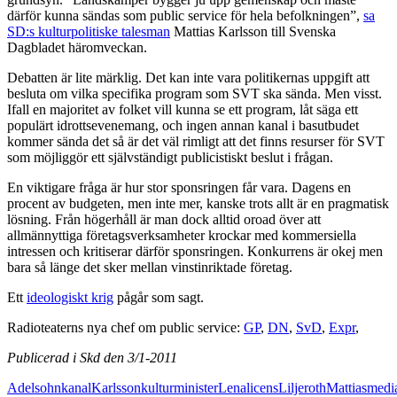
därför kunna sändas som public service för hela befolkningen”,
sa
SD:s kulturpolitiske talesman
Mattias Karlsson till Svenska
Dagbladet häromveckan.
Debatten är lite märklig. Det kan inte vara politikernas uppgift att
besluta om vilka specifika program som SVT ska sända. Men visst.
Ifall en majoritet av folket vill kunna se ett program, låt säga ett
populärt idrottsevenemang, och ingen annan kanal i basutbudet
kommer sända det så är det väl rimligt att det finns resurser för SVT
som möjliggör ett självständigt publicistiskt beslut i frågan.
En viktigare fråga är hur stor sponsringen får vara. Dagens en
procent av budgeten, men inte mer, kanske trots allt är en pragmatisk
lösning. Från högerhåll är man dock alltid oroad över att
allmännyttiga företagsverksamheter krockar med kommersiella
intressen och kritiserar därför sponsringen. Konkurrens är okej men
bara så länge det sker mellan vinstinriktade företag.
Ett
ideologiskt krig
pågår som sagt.
Radioteaterns nya chef om public service:
GP
,
DN
,
SvD
,
Expr
,
Publicerad i Skd den 3/1-2011
Adelsohn
kanal
Karlsson
kulturminister
Lena
licens
Liljeroth
Mattias
medi