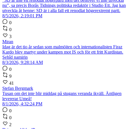
”SD är inte ett renodlat högerparti men det behöver vi inte utveckla
nu”, sa precis Borås Tidnings politiska redaktör i Studio Ett. Jag kan
utveckla åt henne: SD är i alla fall ett renodlat högerextremt parti.
8/5/2026, 2:19:01 PM
0
0
3
Miran
Idag är det tio år sedan som malmöiten och internationalisten Firaz
Kardo blev martyr under kampen mot IS och för ett fritt Kurdistan.
Şehîd namirin
8/3/2026, 9:28:14 AM
0
9
41
Stefan Bergmark
Tusan om det inte blir middag på stugans veranda ikväll. Äntligen
levererar Umeå!
8/1/2026, 4:32:24 PM
0
0
2