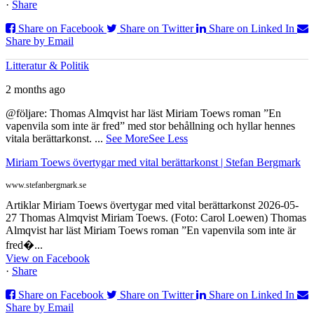
·
Share
Share on Facebook
Share on Twitter
Share on Linked In
Share by Email
Litteratur & Politik
2 months ago
@följare: Thomas Almqvist har läst Miriam Toews roman ”En
vapenvila som inte är fred” med stor behållning och hyllar hennes
vitala berättarkonst.
...
See More
See Less
Miriam Toews övertygar med vital berättarkonst | Stefan Bergmark
www.stefanbergmark.se
Artiklar Miriam Toews övertygar med vital berättarkonst 2026-05-
27 Thomas Almqvist Miriam Toews. (Foto: Carol Loewen) Thomas
Almqvist har läst Miriam Toews roman ”En vapenvila som inte är
fred�...
View on Facebook
·
Share
Share on Facebook
Share on Twitter
Share on Linked In
Share by Email