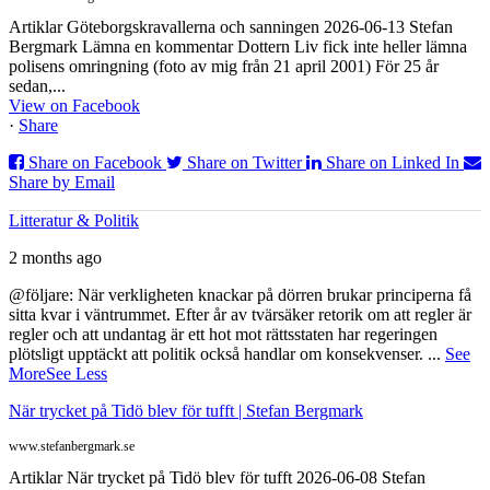
Artiklar Göteborgskravallerna och sanningen 2026-06-13 Stefan
Bergmark Lämna en kommentar Dottern Liv fick inte heller lämna
polisens omringning (foto av mig från 21 april 2001) För 25 år
sedan,...
View on Facebook
·
Share
Share on Facebook
Share on Twitter
Share on Linked In
Share by Email
Litteratur & Politik
2 months ago
@följare: När verkligheten knackar på dörren brukar principerna få
sitta kvar i väntrummet. Efter år av tvärsäker retorik om att regler är
regler och att undantag är ett hot mot rättsstaten har regeringen
plötsligt upptäckt att politik också handlar om konsekvenser.
...
See
More
See Less
När trycket på Tidö blev för tufft | Stefan Bergmark
www.stefanbergmark.se
Artiklar När trycket på Tidö blev för tufft 2026-06-08 Stefan