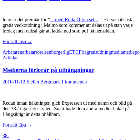
Idag är det premiär för ”
…med Röda Ögon sett..
.”. En socialistisk
gratis veckotidning i Malmö som kommer att delas ut på stan varje
fredag men också går att ladda ned som pdf på hemsidan.
Premiär
Fortsätt läsa
→
för
Arbetaren
arbetarrörelsen
borgerlig
ETC
Fria
gratistidning
media
mediepol
gratis
Artiklar
vänstertidning
Medierna förlorar på uthängningar
2010-11-12
Stefan Bergmark
1 kommentar
Redan innan häktningen gick Expressen ut med namn och bild på
den 38-åriga serieskytten. Snart hade flera andra medier hakat på.
Långsiktigt är detta ohållbart.
Medierna
Fortsätt läsa
→
förlorar
38-
på