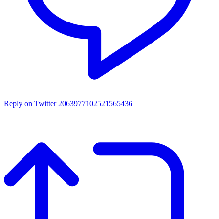
Reply on Twitter 2063977102521565436