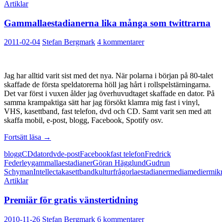
Artiklar
Gammallaestadianerna lika många som twittrarna
2011-02-04
Stefan Bergmark
4 kommentarer
Jag har alltid varit sist med det nya. När polarna i början på 80-talet
skaffade de första speldatorerna höll jag hårt i rollspelstärningarna.
Det var först i vuxen ålder jag överhuvudtaget skaffade en dator. På
samma krampaktiga sätt har jag försökt klamra mig fast i vinyl,
VHS, kasettband, fast telefon, dvd och CD. Samt varit sen med att
skaffa mobil, e-post, blogg, Facebook, Spotify osv.
Gammallaestadianerna
Fortsätt läsa
→
lika
blogg
CD
dator
dvd
e-post
Facebook
fast telefon
Fredrick
många
Federley
gammallaestadianer
Göran Hägglund
Gudrun
som
Schyman
Intellecta
kasettband
kulturfrågor
laestadianer
media
medier
mik
twittrarna
Artiklar
Premiär för gratis vänstertidning
2010-11-26
Stefan Bergmark
6 kommentarer