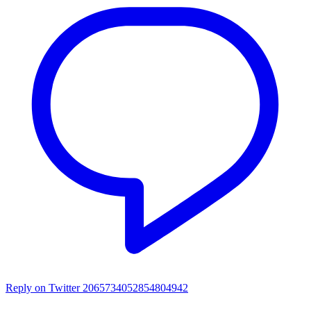
Reply on Twitter 2065734052854804942