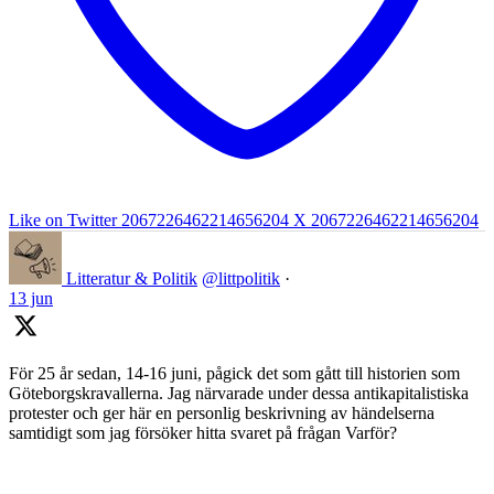
Like on Twitter 2067226462214656204
X
2067226462214656204
Litteratur & Politik
@littpolitik
·
13 jun
För 25 år sedan, 14-16 juni, pågick det som gått till historien som
Göteborgskravallerna. Jag närvarade under dessa antikapitalistiska
protester och ger här en personlig beskrivning av händelserna
samtidigt som jag försöker hitta svaret på frågan Varför?