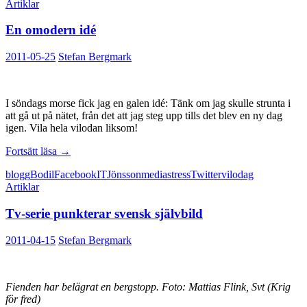
Artiklar
En omodern idé
2011-05-25
Stefan Bergmark
I söndags morse fick jag en galen idé: Tänk om jag skulle strunta i
att gå ut på nätet, från det att jag steg upp tills det blev en ny dag
igen. Vila hela vilodan liksom!
En
Fortsätt läsa
→
omodern
blogg
Bodil
Facebook
IT
Jönsson
media
stress
Twitter
vilodag
idé
Artiklar
Tv-serie punkterar svensk självbild
2011-04-15
Stefan Bergmark
Fienden har belägrat en bergstopp. Foto: Mattias Flink, Svt (Krig
för fred)