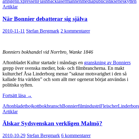
åringen
Expressen
Flashback
lasermannen
media
publicistik
serieskytten
uthängningar
Artiklar
När Bonnier debatterar sig själva
2010-11-11
Stefan Bergmark
2 kommentarer
Bonniers bokhandel vid Norrbro, Wanke 1846
Aftonbladet Kultur startade i måndags en
granskning av Bonniers
grepp över svenska medier, bok- och filmbrancherna. En makt
kulturchef Åsa Linderborg menar ”saknar motsvarighet i den så
kallade fria världen” och som allt mer ogenerat börjat användas i
politiska syften.
När
Fortsätt läsa
→
Bonnier
Aftonbladet
bojkott
bokbransch
Bonnier
filmindustri
Fleischer
Linderbor
debatterar
Artiklar
sig
själva
Älskar Sydsvenskan verkligen Malmö?
2010-10-29
Stefan Bergmark
6 kommentarer