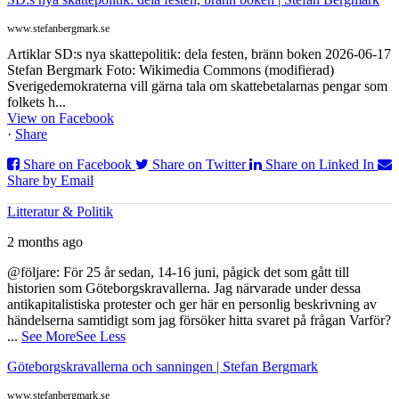
www.stefanbergmark.se
Artiklar SD:s nya skattepolitik: dela festen, bränn boken 2026-06-17
Stefan Bergmark Foto: Wikimedia Commons (modifierad)
Sverigedemokraterna vill gärna tala om skattebetalarnas pengar som
folkets h...
View on Facebook
·
Share
Share on Facebook
Share on Twitter
Share on Linked In
Share by Email
Litteratur & Politik
2 months ago
@följare: För 25 år sedan, 14-16 juni, pågick det som gått till
historien som Göteborgskravallerna. Jag närvarade under dessa
antikapitalistiska protester och ger här en personlig beskrivning av
händelserna samtidigt som jag försöker hitta svaret på frågan Varför?
...
See More
See Less
Göteborgskravallerna och sanningen | Stefan Bergmark
www.stefanbergmark.se