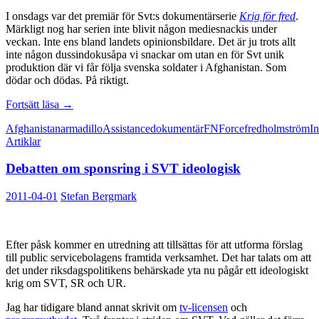
I onsdags var det premiär för Svt:s dokumentärserie
Krig för fred
.
Märkligt nog har serien inte blivit någon mediesnackis under
veckan. Inte ens bland landets opinionsbildare. Det är ju trots allt
inte någon dussindokusåpa vi snackar om utan en för Svt unik
produktion där vi får följa svenska soldater i Afghanistan. Som
dödar och dödas. På riktigt.
Tv-
Fortsätt läsa
→
serie
Afghanistan
armadillo
Assistance
dokumentär
FN
Force
fred
holmström
In
punkterar
Artiklar
svensk
självbild
Debatten om sponsring i SVT ideologisk
2011-04-01
Stefan Bergmark
Efter påsk kommer en utredning att tillsättas för att utforma förslag
till public servicebolagens framtida verksamhet. Det har talats om att
det under riksdagspolitikens behärskade yta nu pågår ett ideologiskt
krig om SVT, SR och UR.
Jag har tidigare bland annat skrivit om
tv-licensen
och