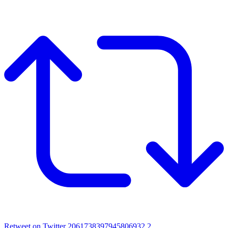
Retweet on Twitter 2061738397945806932
2