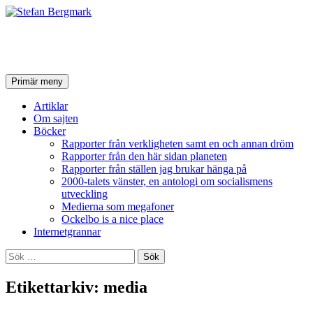
Stefan Bergmark
Sök
Hoppa
Primär meny
till
innehåll
Artiklar
Om sajten
Böcker
Rapporter från verkligheten samt en och annan dröm
Rapporter från den här sidan planeten
Rapporter från ställen jag brukar hänga på
2000-talets vänster, en antologi om socialismens
utveckling
Medierna som megafoner
Ockelbo is a nice place
Internetgrannar
Sök
efter:
Etikettarkiv: media