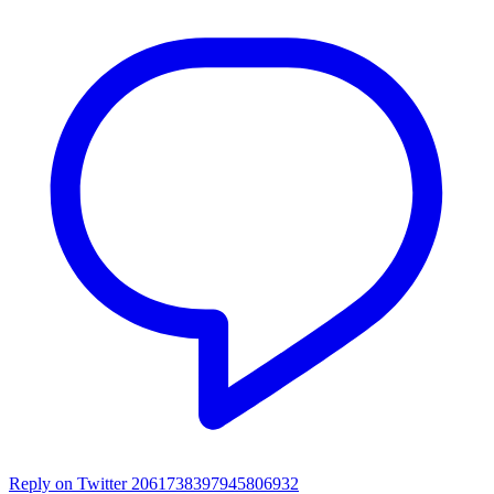
Reply on Twitter 2061738397945806932