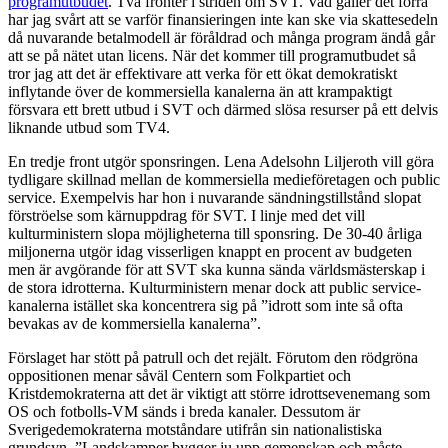
programutbudet
. Två fronter i striden om SVT. Vad gäller det förra
har jag svårt att se varför finansieringen inte kan ske via skattesedeln
då nuvarande betalmodell är föråldrad och många program ändå går
att se på nätet utan licens. När det kommer till programutbudet så
tror jag att det är effektivare att verka för ett ökat demokratiskt
inflytande över de kommersiella kanalerna än att krampaktigt
försvara ett brett utbud i SVT och därmed slösa resurser på ett delvis
liknande utbud som TV4.
En tredje front utgör sponsringen. Lena Adelsohn Liljeroth vill göra
tydligare skillnad mellan de kommersiella medieföretagen och public
service. Exempelvis har hon i nuvarande sändningstillstånd slopat
förströelse som kärnuppdrag för SVT. I linje med det vill
kulturministern slopa möjligheterna till sponsring. De 30-40 årliga
miljonerna utgör idag visserligen knappt en procent av budgeten
men är avgörande för att SVT ska kunna sända världsmästerskap i
de stora idrotterna. Kulturministern menar dock att public service-
kanalerna istället ska koncentrera sig på ”idrott som inte så ofta
bevakas av de kommersiella kanalerna”.
Förslaget har stött på patrull och det rejält. Förutom den rödgröna
oppositionen menar såväl Centern som Folkpartiet och
Kristdemokraterna att det är viktigt att större idrottsevenemang som
OS och fotbolls-VM sänds i breda kanaler. Dessutom är
Sverigedemokraterna motståndare utifrån sin nationalistiska
grundsyn. ”Landskamper bygger ju upp gemenskap och måste