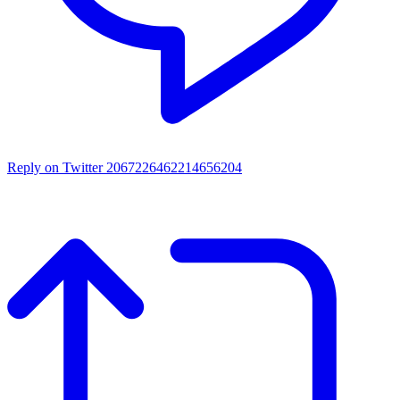
Reply on Twitter 2067226462214656204