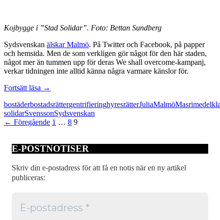
Kojbygge i ”Stad Solidar”. Foto: Bettan Sundberg
Sydsvenskan
älskar Malmö
. På Twitter och Facebook, på papper
och hemsida. Men de som verkligen gör något för den här staden,
något mer än tummen upp för deras We shall overcome-kampanj,
verkar tidningen inte alltid känna några varmare känslor för.
Älskar
Fortsätt läsa
→
Sydsvenskan
bostäder
bostadsrätter
gentrifiering
hyresrätter
Julia
Malmö
Masri
medelkl
verkligen
solidar
Svensson
Sydsvenskan
Malmö?
Inläggsnavigering
← Föregående
1
…
8
9
E-POSTNOTISER
Skriv din e-postadress för att få en notis när en ny artikel
publiceras: