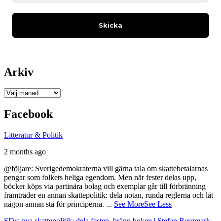
Arkiv
Arkiv
Facebook
Litteratur & Politik
2 months ago
@följare: Sverigedemokraterna vill gärna tala om skattebetalarnas
pengar som folkets heliga egendom. Men när fester delas upp,
böcker köps via partinära bolag och exemplar går till förbränning
framträder en annan skattepolitik: dela notan, runda reglerna och låt
någon annan stå för principerna.
...
See More
See Less
SD:s nya skattepolitik: dela festen, bränn boken | Stefan Bergmark