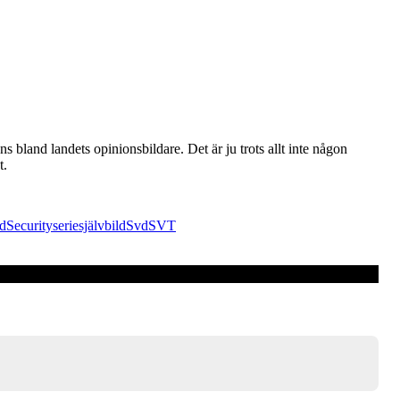
s bland landets opinionsbildare. Det är ju trots allt inte någon
t.
d
Security
serie
självbild
Svd
SVT