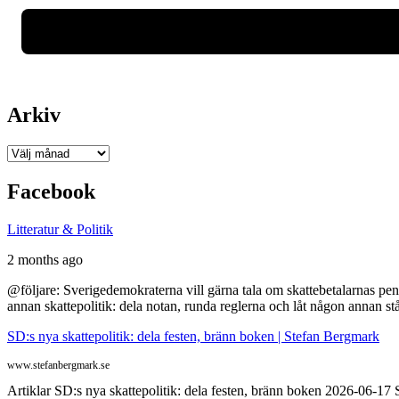
Arkiv
Arkiv
Facebook
Litteratur & Politik
2 months ago
@följare: Sverigedemokraterna vill gärna tala om skattebetalarnas pen
annan skattepolitik: dela notan, runda reglerna och låt någon annan st
SD:s nya skattepolitik: dela festen, bränn boken | Stefan Bergmark
www.stefanbergmark.se
Artiklar SD:s nya skattepolitik: dela festen, bränn boken 2026-06-1