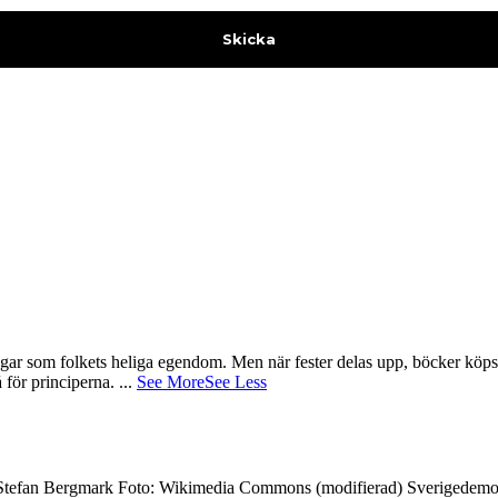
gar som folkets heliga egendom. Men när fester delas upp, böcker köps 
å för principerna.
...
See More
See Less
7 Stefan Bergmark Foto: Wikimedia Commons (modifierad) Sverigedemokra