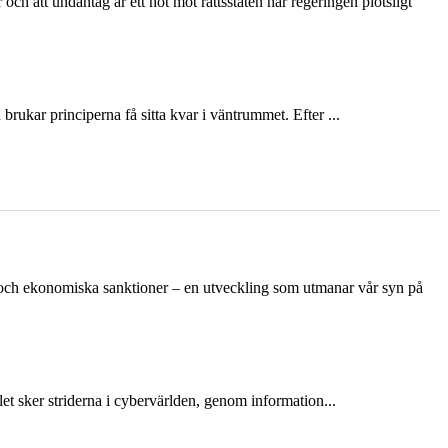
och att undantag är ett hot mot rättsstaten har regeringen plötsligt
ukar principerna få sitta kvar i väntrummet. Efter ...
n och ekonomiska sanktioner – en utveckling som utmanar vår syn på
et sker striderna i cybervärlden, genom information...