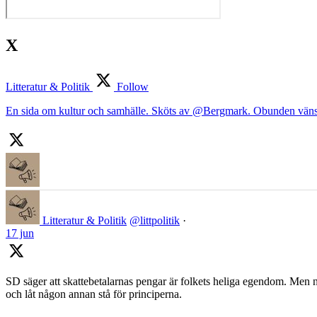
X
Litteratur & Politik
Follow
En sida om kultur och samhälle. Sköts av @Bergmark. Obunden väns
Litteratur & Politik
@littpolitik
·
17 jun
SD säger att skattebetalarnas pengar är folkets heliga egendom. Men nä
och låt någon annan stå för principerna.