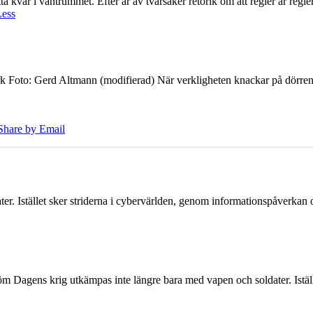
 kvar i väntrummet. Efter år av tvärsäker retorik om att regler är regler 
Less
k Foto: Gerd Altmann (modifierad) När verkligheten knackar på dörren br
Share by Email
er. Istället sker striderna i cybervärlden, genom informationspåverka
öm Dagens krig utkämpas inte längre bara med vapen och soldater. Iställ