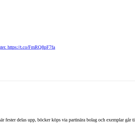
ter. https://t.co/FmRQ8pF7fa
r fester delas upp, böcker köps via partinära bolag och exemplar går til