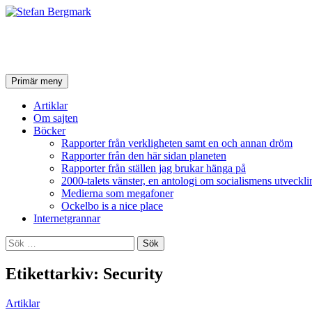
Stefan Bergmark
Sök
Hoppa
Primär meny
till
innehåll
Artiklar
Om sajten
Böcker
Rapporter från verkligheten samt en och annan dröm
Rapporter från den här sidan planeten
Rapporter från ställen jag brukar hänga på
2000-talets vänster, en antologi om socialismens utveckli
Medierna som megafoner
Ockelbo is a nice place
Internetgrannar
Sök
efter:
Etikettarkiv: Security
Artiklar