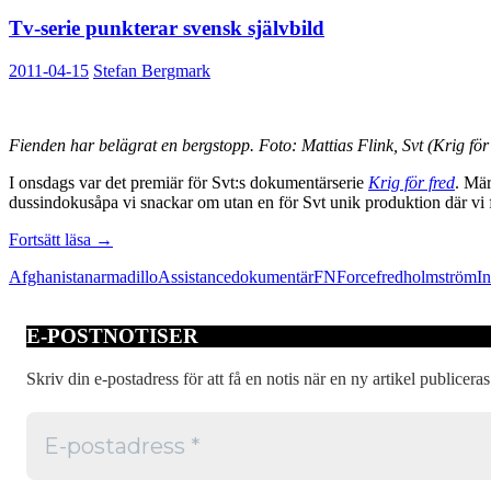
Tv-serie punkterar svensk självbild
2011-04-15
Stefan Bergmark
Fienden har belägrat en bergstopp. Foto: Mattias Flink, Svt (Krig för 
I onsdags var det premiär för Svt:s dokumentärserie
Krig för fred
. Mär
dussindokusåpa vi snackar om utan en för Svt unik produktion där vi f
Tv-
Fortsätt läsa
→
serie
Afghanistan
armadillo
Assistance
dokumentär
FN
Force
fred
holmström
In
punkterar
svensk
självbild
E-POSTNOTISER
Skriv din e-postadress för att få en notis när en ny artikel publiceras