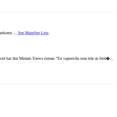
tarkonst.
...
See More
See Less
st har läst Miriam Toews roman ”En vapenvila som inte är fred�...