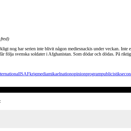
fred)
kligt nog har serien inte blivit någon mediesnackis under veckan. Inte en
år följa svenska soldater i Afghanistan. Som dödar och dödas. På riktig
ternational
ISAF
krig
media
mikael
nation
opinion
program
publicistik
secon
: