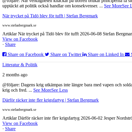
@följare: När verkligheten knackar på dörren brukar principerna få sitta
upptäckt att politik också handlar om konsekvenser.
...
See More
See 
När trycket på Tidö blev för tufft | Stefan Bergmark
www.stefanbergmark.se
Artiklar När trycket på Tidö blev för tufft 2026-06-08 Stefan Bergmar
View on Facebook
·
Share
Share on Facebook
Share on Twitter
Share on Linked In
Litteratur & Politik
2 months ago
@följare: Dagens krig utkämpas inte längre bara med vapen och soldat
krig och fred.
...
See More
See Less
Därför räcker inte fler krigsfartyg | Stefan Bergmark
www.stefanbergmark.se
Artiklar Därför räcker inte fler krigsfartyg 2026-06-02 Jesper Nordstr
View on Facebook
·
Share