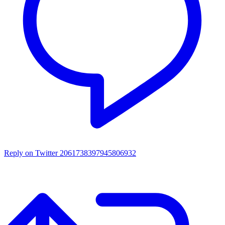
Reply on Twitter 2061738397945806932