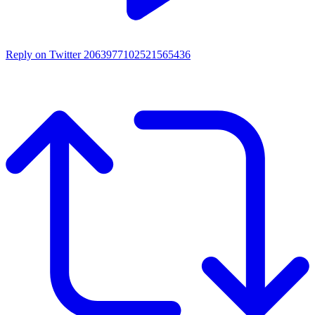
Reply on Twitter 2063977102521565436