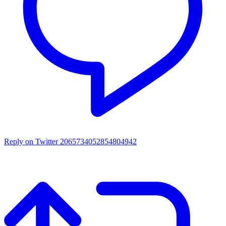
Reply on Twitter 2065734052854804942