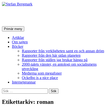
Stefan Bergmark
Sök
Hoppa
Primär meny
till
innehåll
Artiklar
Om sajten
Böcker
Rapporter från verkligheten samt en och annan dröm
Rapporter från den här sidan planeten
Rapporter från ställen jag brukar hänga på
2000-talets vänster, en antologi om socialismens
utveckling
Medierna som megafoner
Ockelbo is a nice place
Internetgrannar
Sök
efter:
Etikettarkiv: roman