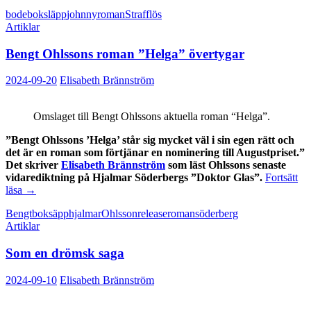
allvarlig
bode
boksläpp
johnny
roman
Strafflös
och
Artiklar
underhållande
bok
Bengt Ohlssons roman ”Helga” övertygar
om
Johnny
Bode
2024-09-20
Elisabeth Brännström
Omslaget till Bengt Ohlssons aktuella roman “Helga”.
”Bengt Ohlssons ’Helga’ står sig mycket väl i sin egen rätt och
det är en roman som förtjänar en nominering till Augustpriset.”
Det skriver
Elisabeth Brännström
som läst Ohlssons senaste
vidarediktning på Hjalmar Söderbergs ”Doktor Glas”.
Fortsätt
Bengt
läsa
→
Ohlssons
Bengt
boksäpp
hjalmar
Ohlsson
release
roman
söderberg
roman
Artiklar
”Helga”
övertygar
Som en drömsk saga
2024-09-10
Elisabeth Brännström