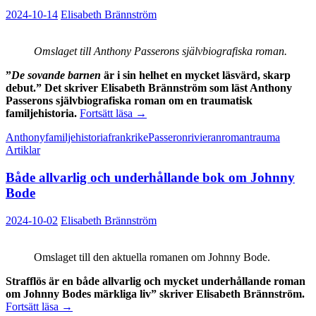
2024-10-14
Elisabeth Brännström
Omslaget till Anthony Passerons självbiografiska roman.
”
De sovande barnen
är i sin helhet en mycket läsvärd, skarp
debut.” Det skriver Elisabeth Brännström som läst Anthony
Passerons självbiografiska roman om en traumatisk
Passeron
familjehistoria.
Fortsätt läsa
→
skriver
Anthony
familjehistoria
frankrike
Passeron
rivieran
roman
trauma
skarpt
Artiklar
om
traumatisk
Både allvarlig och underhållande bok om Johnny
familjehistoria
Bode
2024-10-02
Elisabeth Brännström
Omslaget till den aktuella romanen om Johnny Bode.
Strafflös är en både allvarlig och mycket underhållande roman
om Johnny Bodes märkliga liv” skriver Elisabeth Brännström.
Både
Fortsätt läsa
→