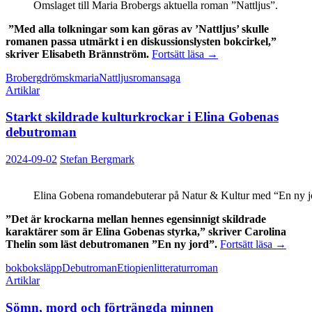
Omslaget till Maria Brobergs aktuella roman ”Nattljus”.
”Med alla tolkningar som kan göras av ’Nattljus’ skulle
romanen passa utmärkt i en diskussionslysten bokcirkel,”
Som
skriver Elisabeth Brännström.
Fortsätt läsa
→
en
Broberg
drömsk
maria
Nattljus
roman
saga
drömsk
Artiklar
saga
Starkt skildrade kulturkrockar i Elina Gobenas
debutroman
2024-09-02
Stefan Bergmark
Elina Gobena romandebuterar på Natur & Kultur med “En ny jor
”Det är krockarna mellan hennes egensinnigt skildrade
karaktärer som är Elina Gobenas styrka,” skriver Carolina
Starkt
Thelin som läst debutromanen ”En ny jord”.
Fortsätt läsa
→
skildrad
bok
boksläpp
Debutroman
Etiopien
litteratur
roman
kulturkr
Artiklar
i
Elina
Sömn, mord och förträngda minnen
Gobena