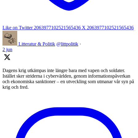
Like on Twitter 2063977102521565436
X
2063977102521565436
Litteratur & Politik
@littpolitik
·
2 jun
Dagens krig utkämpas inte längre bara med vapen och soldater.
Istället sker striderna i cybervärlden, genom informationspåverkan
och ekonomiska sanktioner – en utveckling som utmanar vår syn på
krig och fred.