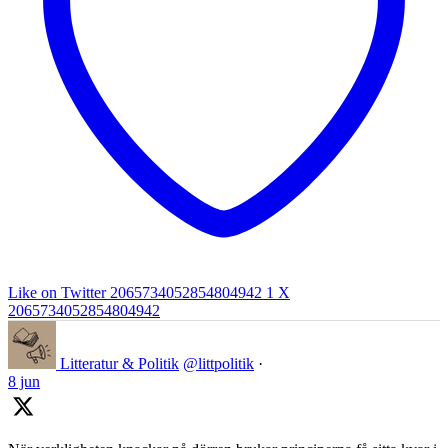
Like on Twitter 2065734052854804942
1
X
2065734052854804942
Litteratur & Politik
@littpolitik
·
8 jun