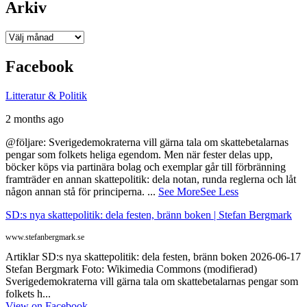
Arkiv
Arkiv
Facebook
Litteratur & Politik
2 months ago
@följare: Sverigedemokraterna vill gärna tala om skattebetalarnas
pengar som folkets heliga egendom. Men när fester delas upp,
böcker köps via partinära bolag och exemplar går till förbränning
framträder en annan skattepolitik: dela notan, runda reglerna och låt
någon annan stå för principerna.
...
See More
See Less
SD:s nya skattepolitik: dela festen, bränn boken | Stefan Bergmark
www.stefanbergmark.se
Artiklar SD:s nya skattepolitik: dela festen, bränn boken 2026-06-17
Stefan Bergmark Foto: Wikimedia Commons (modifierad)
Sverigedemokraterna vill gärna tala om skattebetalarnas pengar som
folkets h...
View on Facebook