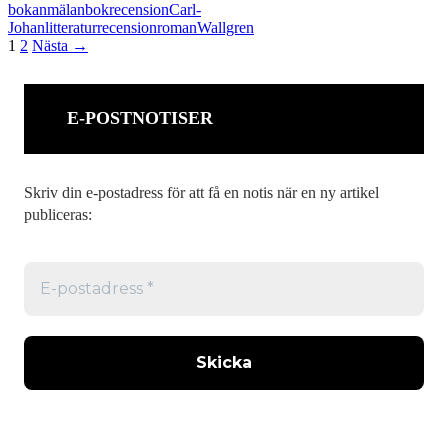
bokanmälan
bokrecension
Carl-
kärlek,
Johan
litteratur
recension
roman
Wallgren
sorg
Inläggsnavigering
1
2
Nästa →
och
saknad
E-POSTNOTISER
Skriv din e-postadress för att få en notis när en ny artikel
publiceras: