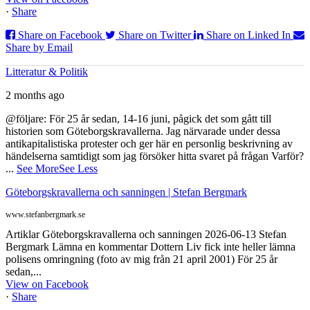
·
Share
Share on Facebook
Share on Twitter
Share on Linked In
Share by Email
Litteratur & Politik
2 months ago
@följare: För 25 år sedan, 14-16 juni, pågick det som gått till
historien som Göteborgskravallerna. Jag närvarade under dessa
antikapitalistiska protester och ger här en personlig beskrivning av
händelserna samtidigt som jag försöker hitta svaret på frågan Varför?
...
See More
See Less
Göteborgskravallerna och sanningen | Stefan Bergmark
www.stefanbergmark.se
Artiklar Göteborgskravallerna och sanningen 2026-06-13 Stefan
Bergmark Lämna en kommentar Dottern Liv fick inte heller lämna
polisens omringning (foto av mig från 21 april 2001) För 25 år
sedan,...
View on Facebook
·
Share