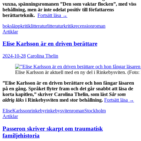
vuxna, spänningsromanen ”Den som vaktar flocken”, med viss
behållning, men är inte odelat positiv till författarens
Spännande
berättarteknik.
Fortsätt läsa
→
men
boksläpp
kritik
litteratur
litteraturkritik
recension
roman
spretigt
Artiklar
när
Rundberg
Elise Karlsson är en driven berättare
vänder
blicken
mot
2024-10-28
Carolina Thelin
samtiden
Elise Karlsson är aktuell med en ny del i Rinkebysviten. (Foto: 
”Elise Karlsson är en driven berättare och hon fångar läsaren
på en gång. Språket flyter fram och det går snabbt att läsa de
korta kapitlen,” skriver Carolina Thelin, som läst
Sår som
Elise
aldrig läks
i Rinkebysviten med stor behållning.
Fortsätt läsa
→
Karls
Elise
Karlsson
rinkeby
rinkebysviten
roman
Stockholm
är
Artiklar
en
drive
Passeron skriver skarpt om traumatisk
berätt
familjehistoria