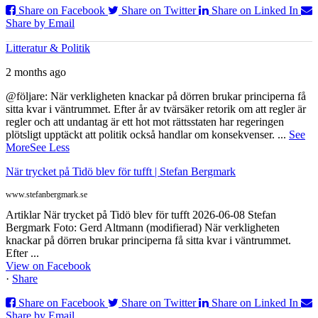
Share on Facebook
Share on Twitter
Share on Linked In
Share by Email
Litteratur & Politik
2 months ago
@följare: När verkligheten knackar på dörren brukar principerna få
sitta kvar i väntrummet. Efter år av tvärsäker retorik om att regler är
regler och att undantag är ett hot mot rättsstaten har regeringen
plötsligt upptäckt att politik också handlar om konsekvenser.
...
See
More
See Less
När trycket på Tidö blev för tufft | Stefan Bergmark
www.stefanbergmark.se
Artiklar När trycket på Tidö blev för tufft 2026-06-08 Stefan
Bergmark Foto: Gerd Altmann (modifierad) När verkligheten
knackar på dörren brukar principerna få sitta kvar i väntrummet.
Efter ...
View on Facebook
·
Share
Share on Facebook
Share on Twitter
Share on Linked In
Share by Email