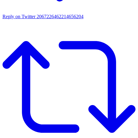
Reply on Twitter 2067226462214656204