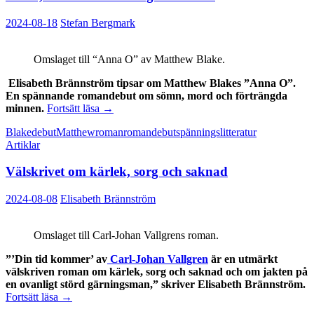
debutro
2024-08-18
Stefan Bergmark
Omslaget till “Anna O” av Matthew Blake.
Elisabeth Brännström tipsar om Matthew Blakes ”Anna O”.
En spännande romandebut om sömn, mord och förträngda
Sömn,
minnen.
Fortsätt läsa
→
mord
Blake
debut
Matthew
roman
romandebut
spänningslitteratur
och
Artiklar
förträngda
minnen
Välskrivet om kärlek, sorg och saknad
2024-08-08
Elisabeth Brännström
Omslaget till Carl-Johan Vallgrens roman.
”’Din tid kommer’ av
Carl-Johan Vallgren
är en utmärkt
välskriven roman om kärlek, sorg och saknad och om jakten på
en ovanligt störd gärningsman,” skriver Elisabeth Brännström.
Välskrivet
Fortsätt läsa
→
om