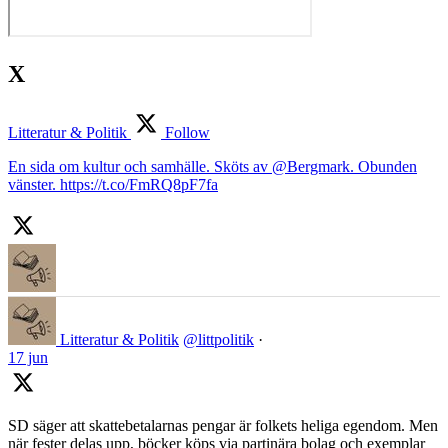
X
Litteratur & Politik
Follow
En sida om kultur och samhälle. Sköts av @Bergmark. Obunden
vänster. https://t.co/FmRQ8pF7fa
Litteratur & Politik
@littpolitik
·
17 jun
SD säger att skattebetalarnas pengar är folkets heliga egendom. Men
när fester delas upp, böcker köps via partinära bolag och exemplar