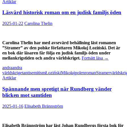
Artiklar
Läsvärd historisk roman om en judisk familjs öden
2025-01-22
Carolina Thelin
Carolina Thelin har med avsevärd behållning läst romanen
”Stramer” av den polske författaren Mikołaj Łoziński. Det är
en bok där läsaren får följa en judisk familjs öden under
Läsvärd
mellankrigstiden och andra världskriget.
Fortsätt läsa
→
historisk
andra
andra
roman
världskriget
antisemitism
Łoziński
Mikołaj
polen
roman
Stramer
världskri
om
Artiklar
en
judisk
Spännande men spretigt när Rundberg vänder
familjs
öden
blicken mot samtiden
2025-01-16
Elisabeth Brännström
Elisabeth Brännström har läst Johan Rundbergs första bok för