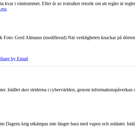
 kvar i väntrummet. Efter år av tvärsäker retorik om att regler är regler 
Less
k Foto: Gerd Altmann (modifierad) När verkligheten knackar på dörren br
Share by Email
er. Istället sker striderna i cybervärlden, genom informationspåverka
öm Dagens krig utkämpas inte längre bara med vapen och soldater. Iställ