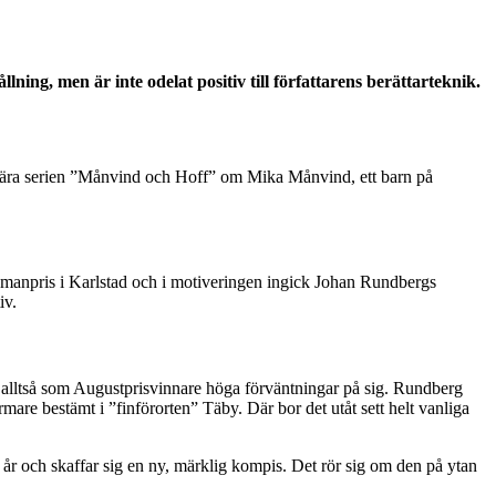
ng, men är inte odelat positiv till författarens berättarteknik.
ulära serien ”Månvind och Hoff” om Mika Månvind, ett barn på
omanpris i Karlstad och i motiveringen ingick Johan Rundbergs
iv.
 alltså som Augustprisvinnare höga förväntningar på sig. Rundberg
ärmare bestämt i ”finförorten” Täby. Där bor det utåt sett helt vanliga
on år och skaffar sig en ny, märklig kompis. Det rör sig om den på ytan