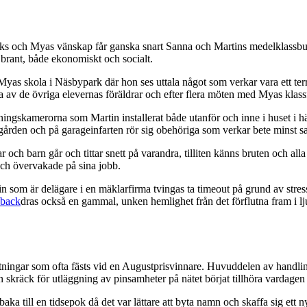
ks och Myas vänskap får ganska snart Sanna och Martins medelklassbubbla
 brant, både ekonomiskt och socialt.
yas skola i Näsbypark där hon ses uttala något som verkar vara ett terro
tta av de övriga elevernas föräldrar och efter flera möten med Myas klass
ngskamerorna som Martin installerat både utanför och inne i huset i hän
dgården och på garageinfarten rör sig obehöriga som verkar bete minst s
och barn går och tittar snett på varandra, tilliten känns bruten och al
 och övervakade på sina jobb.
 som är delägare i en mäklarfirma tvingas ta timeout på grund av stres
hback
dras också en gammal, unken hemlighet från det förflutna fram i lj
tningar som ofta fästs vid en Augustprisvinnare. Huvuddelen av handli
skräck för utläggning av pinsamheter på nätet börjat tillhöra vardagen ‒
llbaka till en tidsepok då det var lättare att byta namn och skaffa sig et