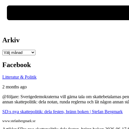
Arkiv
Arkiv
Facebook
Litteratur & Politik
2 months ago
@följare: Sverigedemokraterna vill gärna tala om skattebetalarnas pen
annan skattepolitik: dela notan, runda reglerna och låt någon annan st
SD:s nya skattepolitik: dela festen, bränn boken | Stefan Bergmark
www.stefanbergmark.se