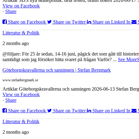
Artiklar SD:s nya skattepolitik: dela festen, bränn boken 2026-06-1
View on Facebook
·
Share
Share on Facebook
Share on Twitter
Share on Linked In
Litteratur & Politik
2 months ago
@följare: För 25 år sedan, 14-16 juni, pågick det som gått till histor
samtidigt som jag försöker hitta svaret på frågan Varför?
...
See More
S
Göteborgskravallerna och sanningen | Stefan Bergmark
www.stefanbergmark.se
Artiklar Göteborgskravallerna och sanningen 2026-06-13 Stefan Bergm
View on Facebook
·
Share
Share on Facebook
Share on Twitter
Share on Linked In
Litteratur & Politik
2 months ago