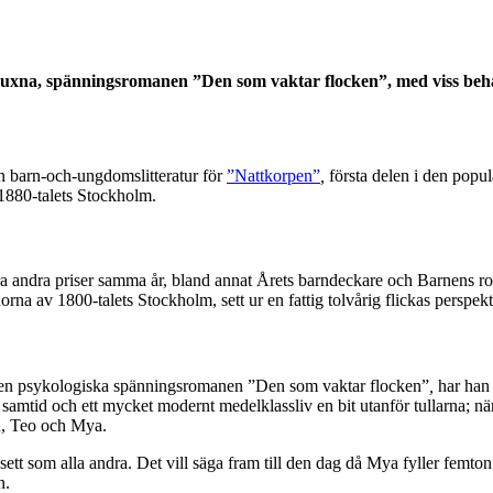
xna, spänningsromanen ”Den som vaktar flocken”, med viss behållni
n barn-och-ungdomslitteratur för
”Nattkorpen”
,
första delen i den pop
 1880-talets Stockholm.
a andra priser samma år, bland annat Årets barndeckare och Barnens r
na av 1800-talets Stockholm, sett ur en fattig tolvårig flickas perspekt
en psykologiska spänningsromanen ”Den som vaktar flocken”
,
har han
 vår samtid och ett mycket modernt medelklassliv en bit utanför tullarna; n
n, Teo och Mya.
t sett som alla andra. Det vill säga fram till den dag då Mya fyller femt
n.