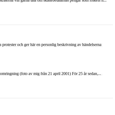
terna vill gärna tala om skattebetalarnas pengar som folkets h...
ka protester och ger här en personlig beskrivning av händelserna
ringning (foto av mig från 21 april 2001) För 25 år sedan,...