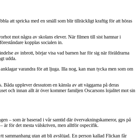
 att spricka med en smäll som blir tillräckligt kraftig för att höras
rhot mot några av skolans elever. När filmen till sist hamnar i
föreståndare kopplas socialen in.
delse av inbrott, börjar visa vad barnen har för sig när föräldrarna
agt udda.
la anklagar varandra för att ljuga. Illa nog, kan man tycka men som om
s. Båda upplever dessutom en känsla av att väggarna på deras
uset och innan allt är över kommer familjen Oscarsons lojalitet mot sin
ngen ‒ som är baserad i vår samtid där övervakningskameror, gps på
 är för det mesta välskriven, men alltför ospecifik.
t nytt sammanhang utan att bli avslöjad. En person kallad Flickan får