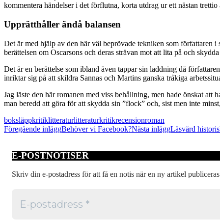
kommentera händelser i det förflutna, korta utdrag ur ett nästan tretti
Upprätthåller ändå balansen
Det är med hjälp av den här väl beprövade tekniken som författaren i sto
berättelsen om Oscarsons och deras strävan mot att lita på och skydda
Det är en berättelse som ibland även tappar sin laddning då författaren 
inriktar sig på att skildra Sannas och Martins ganska tråkiga arbetssituati
Jag läste den här romanen med viss behållning, men hade önskat att ha
man beredd att göra för att skydda sin ”flock” och, sist men inte mins
boksläpp
kritik
litteratur
litteraturkritik
recension
roman
Inläggsnavigering
Föregående inlägg
Behöver vi Facebook?
Nästa inlägg
Läsvärd histori
E-POSTNOTISER
Skriv din e-postadress för att få en notis när en ny artikel publiceras