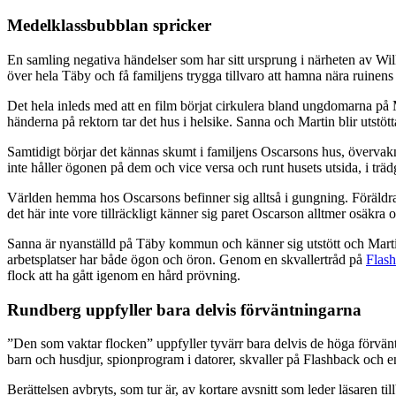
Medelklassbubblan spricker
En samling negativa händelser som har sitt ursprung i närheten av Wil
över hela Täby och få familjens trygga tillvaro att hamna nära ruinens
Det hela inleds med att en film börjat cirkulera bland ungdomarna på M
händerna på rektorn tar det hus i helsike. Sanna och Martin blir utstö
Samtidigt börjar det kännas skumt i familjens Oscarsons hus, övervakni
inte håller ögonen på dem och vice versa och runt husets utsida, i trä
Världen hemma hos Oscarsons befinner sig alltså i gungning. Föräldrar 
det här inte vore tillräckligt känner sig paret Oscarson alltmer osäkra
Sanna är nyanställd på Täby kommun och känner sig utstött och Martin
arbetsplatser har både ögon och öron. Genom en skvallertråd på
Flas
flock att ha gått igenom en hård prövning.
Rundberg uppfyller bara delvis förväntningarna
”Den som vaktar flocken” uppfyller tyvärr bara delvis de höga förvän
barn och husdjur, spionprogram i datorer, skvaller på Flashback och en 
Berättelsen avbryts, som tur är, av kortare avsnitt som leder läsaren ti