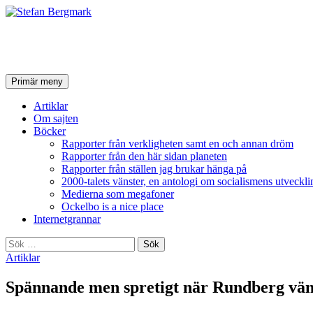
Stefan Bergmark
Sök
Hoppa
Primär meny
till
innehåll
Artiklar
Om sajten
Böcker
Rapporter från verkligheten samt en och annan dröm
Rapporter från den här sidan planeten
Rapporter från ställen jag brukar hänga på
2000-talets vänster, en antologi om socialismens utveckli
Medierna som megafoner
Ockelbo is a nice place
Internetgrannar
Sök
efter:
Artiklar
Spännande men spretigt när Rundberg vän