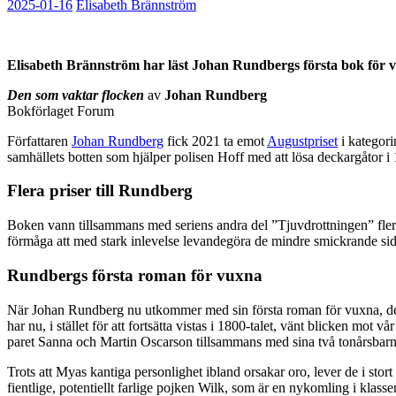
2025-01-16
Elisabeth Brännström
Elisabeth Brännström har läst Johan Rundbergs första bok för vu
Den som vaktar flocken
av
Johan Rundberg
Bokförlaget Forum
Författaren
Johan Rundberg
fick 2021 ta emot
Augustpriset
i kategori
samhällets botten som hjälper polisen Hoff med att lösa deckargåtor i
Flera priser till Rundberg
Boken vann tillsammans med seriens andra del ”Tjuvdrottningen” fler
förmåga att med stark inlevelse levandegöra de mindre smickrande sidor
Rundbergs första roman för vuxna
När Johan Rundberg nu utkommer med sin första roman för vuxna, d
har nu, i stället för att fortsätta vistas i 1800-talet, vänt blicken mot
paret Sanna och Martin Oscarson tillsammans med sina två tonårsbar
Trots att Myas kantiga personlighet ibland orsakar oro, lever de i stor
fientlige, potentiellt farlige pojken Wilk, som är en nykomling i klasse