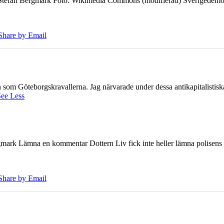
7 Stefan Bergmark Foto: Wikimedia Commons (modifierad) Sverigedemokra
Share by Email
ien som Göteborgskravallerna. Jag närvarade under dessa antikapitalistis
ee Less
ark Lämna en kommentar Dottern Liv fick inte heller lämna polisens om
Share by Email