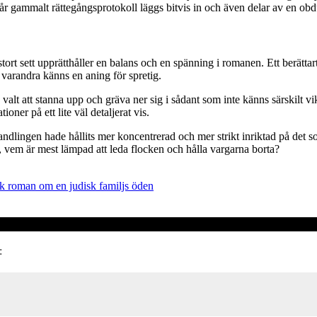
o år gammalt rättegångsprotokoll läggs bitvis in och även delar av en ob
rt sett upprätthåller en balans och en spänning i romanen. Ett berättartek
 varandra känns en aning för spretig.
valt att stanna upp och gräva ner sig i sådant som inte känns särskilt vik
oner på ett lite väl detaljerat vis.
ndlingen hade hållits mer koncentrerad och mer strikt inriktad på det s
t, vem är mest lämpad att leda flocken och hålla vargarna borta?
sk roman om en judisk familjs öden
: