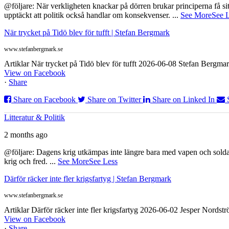
@följare: När verkligheten knackar på dörren brukar principerna få sitta
upptäckt att politik också handlar om konsekvenser.
...
See More
See 
När trycket på Tidö blev för tufft | Stefan Bergmark
www.stefanbergmark.se
Artiklar När trycket på Tidö blev för tufft 2026-06-08 Stefan Bergmar
View on Facebook
·
Share
Share on Facebook
Share on Twitter
Share on Linked In
Litteratur & Politik
2 months ago
@följare: Dagens krig utkämpas inte längre bara med vapen och soldat
krig och fred.
...
See More
See Less
Därför räcker inte fler krigsfartyg | Stefan Bergmark
www.stefanbergmark.se
Artiklar Därför räcker inte fler krigsfartyg 2026-06-02 Jesper Nordstr
View on Facebook
·
Share