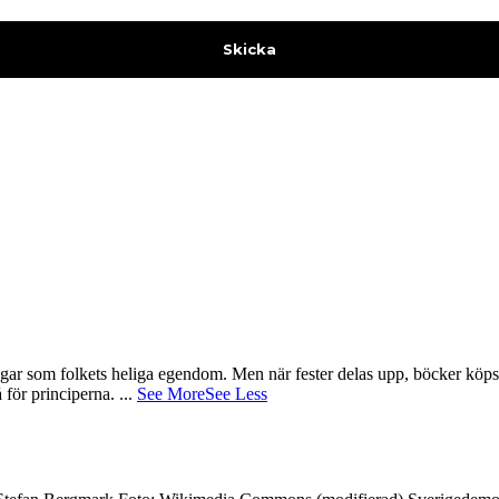
gar som folkets heliga egendom. Men när fester delas upp, böcker köps 
å för principerna.
...
See More
See Less