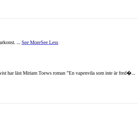
tarkonst.
...
See More
See Less
st har läst Miriam Toews roman ”En vapenvila som inte är fred�...