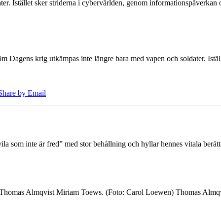
er. Istället sker striderna i cybervärlden, genom informationspåverka
öm Dagens krig utkämpas inte längre bara med vapen och soldater. Iställ
Share by Email
 som inte är fred” med stor behållning och hyllar hennes vitala berät
7 Thomas Almqvist Miriam Toews. (Foto: Carol Loewen) Thomas Almqvi