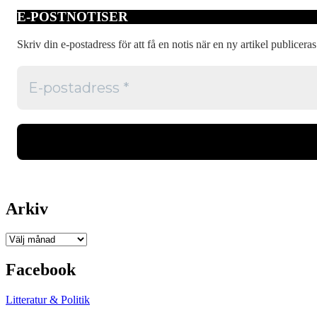
kärlek
E-POSTNOTISER
med
kriget
som
Skriv din e-postadress för att få en notis när en ny artikel publiceras
fond
Arkiv
Arkiv
Facebook
Litteratur & Politik