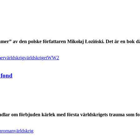
er” av den polske författaren Mikołaj Łoziński. Det är en bok där
er
världskrig
världskriget
WW2
 fond
lar om förbjuden kärlek med första världskrigets trauma som fon
n
roman
världskrig