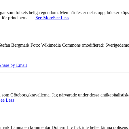
gar som folkets heliga egendom. Men när fester delas upp, böcker köps 
å för principerna.
...
See More
See Less
7 Stefan Bergmark Foto: Wikimedia Commons (modifierad) Sverigedemokra
Share by Email
ien som Göteborgskravallerna. Jag närvarade under dessa antikapitalistis
ee Less
ark Lämna en kommentar Dottern Liv fick inte heller lämna polisens om