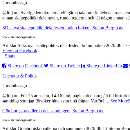
2 months ago
@följare: Sverigedemokraterna vill gärna tala om skattebetalarnas pen
annan skattepolitik: dela notan, runda reglerna och låt någon annan st
SD:s nya skattepolitik: dela festen, bränn boken | Stefan Bergmark
www.stefanbergmark.se
Artiklar SD:s nya skattepolitik: dela festen, bränn boken 2026-06-1
View on Facebook
·
Share
Share on Facebook
Share on Twitter
Share on Linked In
Litteratur & Politik
2 months ago
@följare: För 25 år sedan, 14-16 juni, pågick det som gått till histor
samtidigt som jag försöker hitta svaret på frågan Varför?
...
See More
S
Göteborgskravallerna och sanningen | Stefan Bergmark
www.stefanbergmark.se
Artiklar Göteborgskravallerna och sanningen 2026-06-13 Stefan Bergm