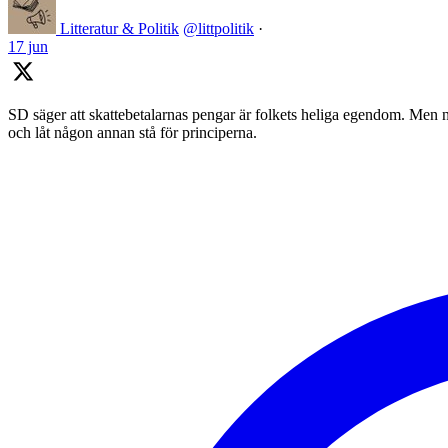
Litteratur & Politik
@littpolitik
·
17 jun
SD säger att skattebetalarnas pengar är folkets heliga egendom. Men nä
och låt någon annan stå för principerna.