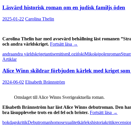
Läsvärd historisk roman om en judisk familjs öden
2025-01-22
Carolina Thelin
Carolina Thelin har med avsevärd behållning läst romanen ”Stram
Läsvärd
och andra världskriget.
Fortsätt läsa
→
historisk
andra
andra världskriget
antisemitism
Łoziński
Mikołaj
polen
roman
Stram
roman
Artiklar
om
en
Alice Winn skildrar förbjuden kärlek med kriget som
judisk
familjs
öden
2024-06-02
Elisabeth Brännström
Omslaget till Alice Winns Sverigeaktuella roman.
Elisabeth Brännström har läst Alice Winns debutroman. Den hand
Alice
bra läsupplevelse trots en del fel och brister.
Fortsätt läsa
→
Winn
bok
dagskritik
Debutroman
homosexualitet
kärlekshistoria
kritik
recensio
skildrar
förbjuden