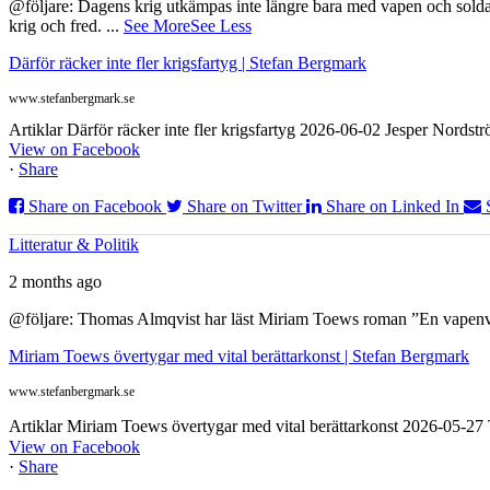
@följare: Dagens krig utkämpas inte längre bara med vapen och soldat
krig och fred.
...
See More
See Less
Därför räcker inte fler krigsfartyg | Stefan Bergmark
www.stefanbergmark.se
Artiklar Därför räcker inte fler krigsfartyg 2026-06-02 Jesper Nordstr
View on Facebook
·
Share
Share on Facebook
Share on Twitter
Share on Linked In
Litteratur & Politik
2 months ago
@följare: Thomas Almqvist har läst Miriam Toews roman ”En vapenvila
Miriam Toews övertygar med vital berättarkonst | Stefan Bergmark
www.stefanbergmark.se
Artiklar Miriam Toews övertygar med vital berättarkonst 2026-05-2
View on Facebook
·
Share