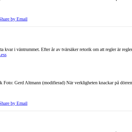
Share by Email
 kvar i väntrummet. Efter år av tvärsäker retorik om att regler är regler 
Less
k Foto: Gerd Altmann (modifierad) När verkligheten knackar på dörren br
Share by Email