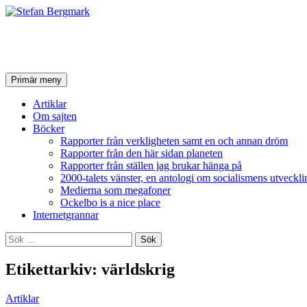
Stefan Bergmark
Sök
Hoppa
Primär meny
till
innehåll
Artiklar
Om sajten
Böcker
Rapporter från verkligheten samt en och annan dröm
Rapporter från den här sidan planeten
Rapporter från ställen jag brukar hänga på
2000-talets vänster, en antologi om socialismens utveckli
Medierna som megafoner
Ockelbo is a nice place
Internetgrannar
Sök
efter:
Etikettarkiv: världskrig
Artiklar