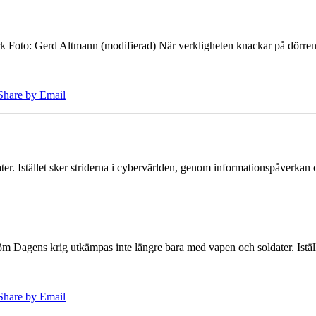
k Foto: Gerd Altmann (modifierad) När verkligheten knackar på dörren br
Share by Email
er. Istället sker striderna i cybervärlden, genom informationspåverka
öm Dagens krig utkämpas inte längre bara med vapen och soldater. Iställ
Share by Email