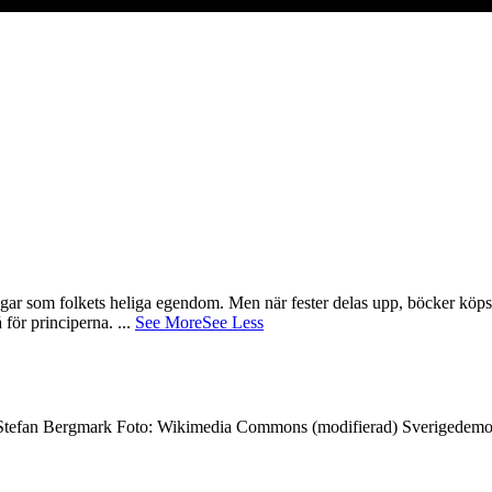
gar som folkets heliga egendom. Men när fester delas upp, böcker köps 
å för principerna.
...
See More
See Less
7 Stefan Bergmark Foto: Wikimedia Commons (modifierad) Sverigedemokra