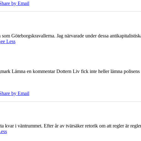
Share by Email
ien som Göteborgskravallerna. Jag närvarade under dessa antikapitalistis
ee Less
ark Lämna en kommentar Dottern Liv fick inte heller lämna polisens om
Share by Email
 kvar i väntrummet. Efter år av tvärsäker retorik om att regler är regler 
Less