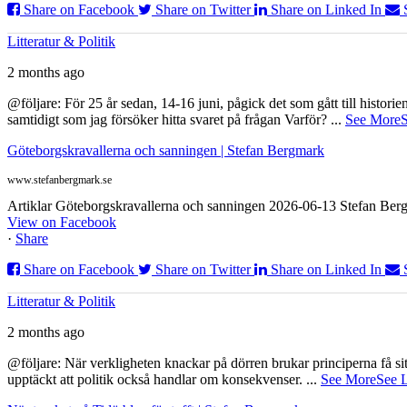
Share on Facebook
Share on Twitter
Share on Linked In
Litteratur & Politik
2 months ago
@följare: För 25 år sedan, 14-16 juni, pågick det som gått till histor
samtidigt som jag försöker hitta svaret på frågan Varför?
...
See More
S
Göteborgskravallerna och sanningen | Stefan Bergmark
www.stefanbergmark.se
Artiklar Göteborgskravallerna och sanningen 2026-06-13 Stefan Bergm
View on Facebook
·
Share
Share on Facebook
Share on Twitter
Share on Linked In
Litteratur & Politik
2 months ago
@följare: När verkligheten knackar på dörren brukar principerna få sitta
upptäckt att politik också handlar om konsekvenser.
...
See More
See 