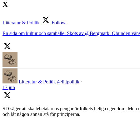
X
Litteratur & Politik
Follow
En sida om kultur och samhälle. Sköts av @Bergmark. Obunden väns
Litteratur & Politik
@littpolitik
·
17 jun
SD säger att skattebetalarnas pengar är folkets heliga egendom. Men nä
och låt någon annan stå för principerna.