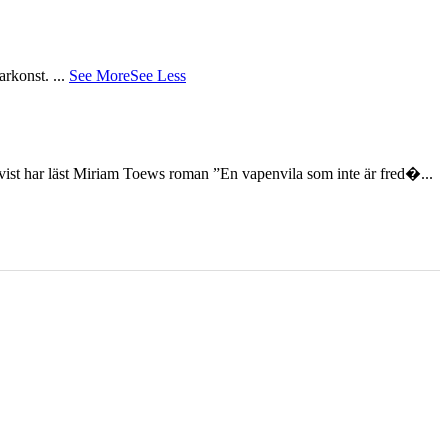
tarkonst.
...
See More
See Less
st har läst Miriam Toews roman ”En vapenvila som inte är fred�...