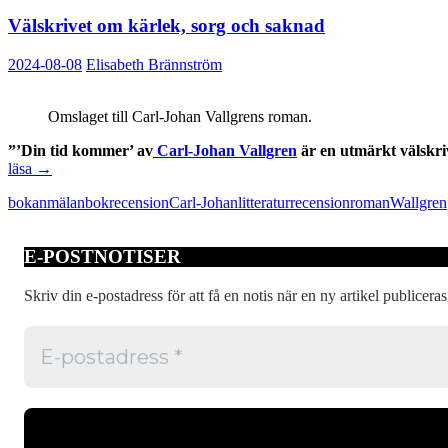
Välskrivet om kärlek, sorg och saknad
2024-08-08
Elisabeth Brännström
Omslaget till Carl-Johan Vallgrens roman.
”’Din tid kommer’ av
Carl-Johan Vallgren
är en utmärkt välskri
Välskrivet
läsa
→
om
bokanmälan
bokrecension
Carl-Johan
litteratur
recension
roman
Wallgren
kärlek,
sorg
och
E-POSTNOTISER
saknad
Skriv din e-postadress för att få en notis när en ny artikel publiceras