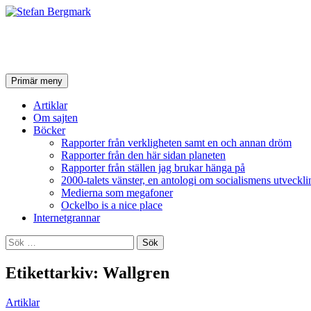
Stefan Bergmark
Sök
Hoppa
Primär meny
till
innehåll
Artiklar
Om sajten
Böcker
Rapporter från verkligheten samt en och annan dröm
Rapporter från den här sidan planeten
Rapporter från ställen jag brukar hänga på
2000-talets vänster, en antologi om socialismens utveckli
Medierna som megafoner
Ockelbo is a nice place
Internetgrannar
Sök
efter:
Etikettarkiv: Wallgren
Artiklar