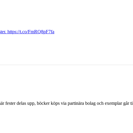
ter. https://t.co/FmRQ8pF7fa
r fester delas upp, böcker köps via partinära bolag och exemplar går til