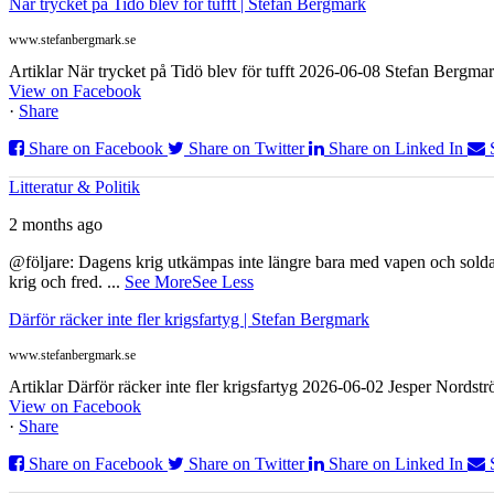
När trycket på Tidö blev för tufft | Stefan Bergmark
www.stefanbergmark.se
Artiklar När trycket på Tidö blev för tufft 2026-06-08 Stefan Bergmar
View on Facebook
·
Share
Share on Facebook
Share on Twitter
Share on Linked In
Litteratur & Politik
2 months ago
@följare: Dagens krig utkämpas inte längre bara med vapen och soldat
krig och fred.
...
See More
See Less
Därför räcker inte fler krigsfartyg | Stefan Bergmark
www.stefanbergmark.se
Artiklar Därför räcker inte fler krigsfartyg 2026-06-02 Jesper Nordstr
View on Facebook
·
Share
Share on Facebook
Share on Twitter
Share on Linked In