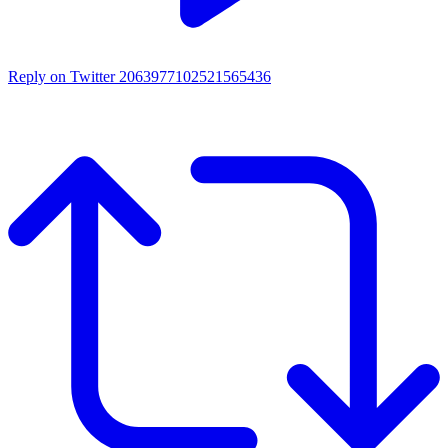
Reply on Twitter 2063977102521565436