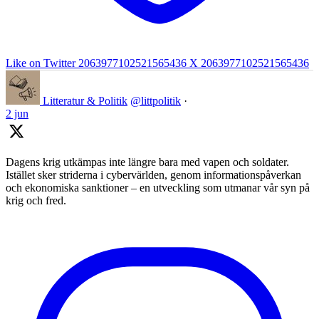
Like on Twitter 2063977102521565436
X
2063977102521565436
Litteratur & Politik
@littpolitik
·
2 jun
Dagens krig utkämpas inte längre bara med vapen och soldater.
Istället sker striderna i cybervärlden, genom informationspåverkan
och ekonomiska sanktioner – en utveckling som utmanar vår syn på
krig och fred.