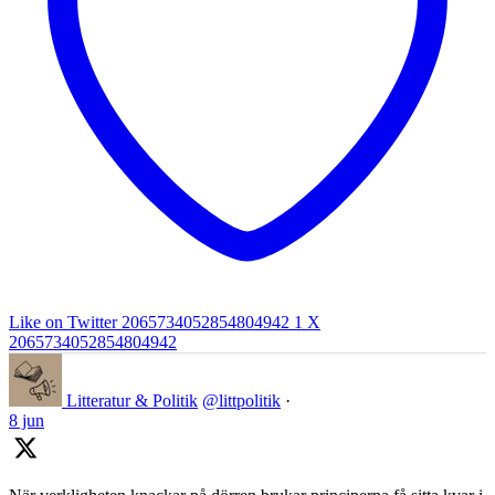
Like on Twitter 2065734052854804942
1
X
2065734052854804942
Litteratur & Politik
@littpolitik
·
8 jun