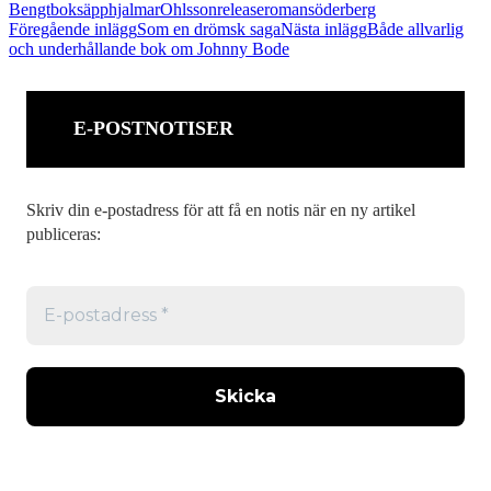
Bengt
boksäpp
hjalmar
Ohlsson
release
roman
söderberg
Inläggsnavigering
Föregående inlägg
Som en drömsk saga
Nästa inlägg
Både allvarlig
och underhållande bok om Johnny Bode
E-POSTNOTISER
Skriv din e-postadress för att få en notis när en ny artikel
publiceras: