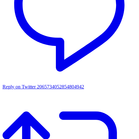
Reply on Twitter 2065734052854804942