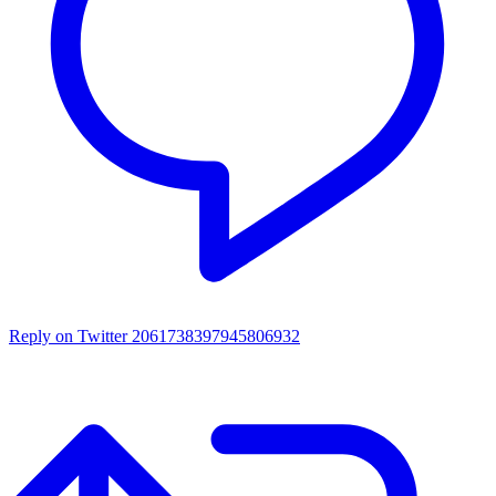
Reply on Twitter 2061738397945806932