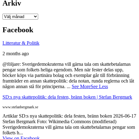
Arkiv
Arkiv
Facebook
Litteratur & Politik
2 months ago
@följare: Sverigedemokraterna vill gärna tala om skattebetalarnas
pengar som folkets heliga egendom. Men när fester delas upp,
böcker köps via partinära bolag och exemplar går till förbränning
framträder en annan skattepolitik: dela notan, runda reglerna och låt
någon annan stå för principerna.
...
See More
See Less
SD:s nya skattepolitik: dela festen, bränn boken | Stefan Bergmark
www.stefanbergmark.se
Artiklar SD:s nya skattepolitik: dela festen, bränn boken 2026-06-17
Stefan Bergmark Foto: Wikimedia Commons (modifierad)
Sverigedemokraterna vill gärna tala om skattebetalarnas pengar som
folkets h...
View on Facebook