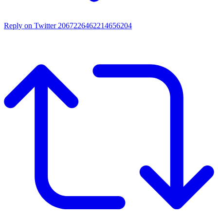
Reply on Twitter 2067226462214656204