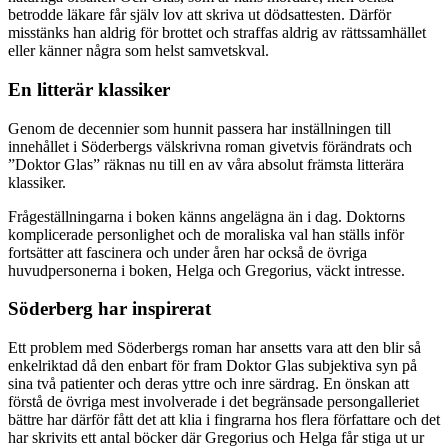
betrodde läkare får själv lov att skriva ut dödsattesten. Därför
misstänks han aldrig för brottet och straffas aldrig av rättssamhället
eller känner några som helst samvetskval.
En litterär klassiker
Genom de decennier som hunnit passera har inställningen till
innehållet i Söderbergs välskrivna roman givetvis förändrats och
”Doktor Glas” räknas nu till en av våra absolut främsta litterära
klassiker.
Frågeställningarna i boken känns angelägna än i dag. Doktorns
komplicerade personlighet och de moraliska val han ställs inför
fortsätter att fascinera och under åren har också de övriga
huvudpersonerna i boken, Helga och Gregorius, väckt intresse.
Söderberg har inspirerat
Ett problem med Söderbergs roman har ansetts vara att den blir så
enkelriktad då den enbart för fram Doktor Glas subjektiva syn på
sina två patienter och deras yttre och inre särdrag. En önskan att
förstå de övriga mest involverade i det begränsade persongalleriet
bättre har därför fått det att klia i fingrarna hos flera författare och det
har skrivits ett antal böcker där Gregorius och Helga får stiga ut ur