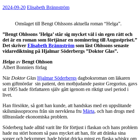
2024-09-20
Elisabeth Brännström
Omslaget till Bengt Ohlssons aktuella roman “Helga”.
”Bengt Ohlssons ’Helga’ står sig mycket väl i sin egen rätt och
det är en roman som förtjänar en nominering till Augustpriset.”
Det skriver
Elisabeth Brännström
som läst Ohlssons senaste
vidarediktning på Hjalmar Söderbergs ”Doktor Glas”.
Helga
av
Bengt Ohlsson
Albert Bonniers förlag
När
Doktor Glas
Hjalmar Söderbergs
dagboksroman om läkaren
som giftmördar sin patient, den motbjudande pastor Gregorius, gavs
ut 1905 hade författaren själv gått igenom en riktigt usel period i
livet.
Han försökte, så gott han kunde, att handskas med en uppslitande
skilsmässoprocess från sin nervklena fru
Märta
, och han drogs med
tilltrasslade ekonomiska problem.
Söderberg hade alltid varit lite för förtjust i flaskan och hans problem
hade nu stört honom så pass mycket att han, för att dränka sina
sorger och bekymmer, hade börjat dricka minst en flaska whisky om