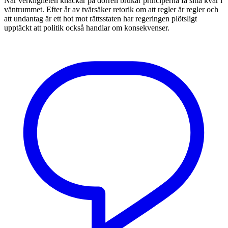
När verkligheten knackar på dörren brukar principerna få sitta kvar i
väntrummet. Efter år av tvärsäker retorik om att regler är regler och
att undantag är ett hot mot rättsstaten har regeringen plötsligt
upptäckt att politik också handlar om konsekvenser.