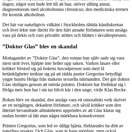
dagen, något som hade lett till att han, utöver allting annat,
diagnostiserats med alcoholismus chronicus; den medicinska termen
för kronisk alkoholism.
Det här var naturligtvis välkänt i Stockholms dåtida kändiskretsar
och livet lekte inte direkt för den hårt ansatte författaren som ansågs
vara på dekis och vars privatliv stöttes och blöttes i skvallerpressen.
”Doktor Glas” blev en skandal
Mottagandet av ”Doktor Glas”, den roman han själv sade sig vara
mest stolt över, hjälpte inte heller upp saken. Varken läsare eller
kritiker förstod sig på bokens huvudperson som med få
betänkligheter inriktar sig på att rädda pastor Gregorius betydligt
yngre hustru Helga från makens sexuella närmanden. Det gör doktor
Glas slutligen genom att mörda prästen. Doktorn har förälskat sig i
Helga men hon har i sin tur blivit kär i den unge, virile Klas Recke.
Boken blev en skandal, den ansågs vara ett omoraliskt verk skrivet
av en nergången, dekadent författare, och såväl kritiker som den
litterärt bevandrade allmänheten upprördes av att Glas klarar sig
undan brottet så lätt utan några märkbara konsekvenser.
Prästen Gregorius, som led av dåligt hjärta, förklarades ha dött av
naturliga orsaker. Och Glas, som är hans mördare, men också