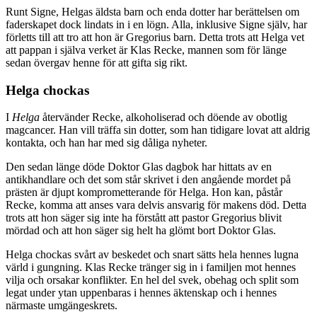
Runt Signe, Helgas äldsta barn och enda dotter har berättelsen om
faderskapet dock lindats in i en lögn. Alla, inklusive Signe själv, har
förletts till att tro att hon är Gregorius barn. Detta trots att Helga vet
att pappan i själva verket är Klas Recke, mannen som för länge
sedan övergav henne för att gifta sig rikt.
Helga chockas
I
Helga
återvänder Recke, alkoholiserad och döende av obotlig
magcancer. Han vill träffa sin dotter, som han tidigare lovat att aldrig
kontakta, och han har med sig dåliga nyheter.
Den sedan länge döde Doktor Glas dagbok har hittats av en
antikhandlare och det som står skrivet i den angående mordet på
prästen är djupt komprometterande för Helga. Hon kan, påstår
Recke, komma att anses vara delvis ansvarig för makens död. Detta
trots att hon säger sig inte ha förstått att pastor Gregorius blivit
mördad och att hon säger sig helt ha glömt bort Doktor Glas.
Helga chockas svårt av beskedet och snart sätts hela hennes lugna
värld i gungning. Klas Recke tränger sig in i familjen mot hennes
vilja och orsakar konflikter. En hel del svek, obehag och split som
legat under ytan uppenbaras i hennes äktenskap och i hennes
närmaste umgängeskrets.