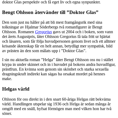
doktor Glas perspektiv och få eget liv och egna synpunkter.
Bengt Ohlsson återvänder till ”Doktor Glas”
Den som just nu håller på att bli mest framgångsrik med sina
tolkningar av Hjalmar Söderbergs två romanfigurer är Bengt
Ohlsson. Romanen
Gregorius
gavs ut 2004 och i boken, som vann
det årets Augustpris, låter Ohlsson Gregorius få tala fritt ur hjärtat
och läsaren, som får följa huvudpersonen genom livet och ett alltmer
krisande äktenskap får en helt annan, betydligt mer sympatisk, bild
av prästen än den som målats upp i ”Doktor Glas”.
I sin nu aktuella roman ”Helga” låter Bengt Ohlsson oss nu i stället
krypa in under skinnet och in i huvudet på bokens andra huvudfigur,
prästfrun. En kvinna som genom sin skönhet och starka sexuella
dragningskraft indirekt kan sägas ha orsakat mordet på hennes
make.
Helgas värld
Ohlsson för oss direkt in i den snart 60-åriga Helgas rätt bekväma
värld. Handlingen utspelar sig 1936 och Helga är sedan många år
omgift med en snäll, hyfsat förmögen man med vilken hon har två
söner.