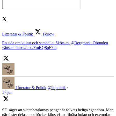
X
Litteratur & Politik
Follow
En sida om kultur och samhälle. Sköts av @Bergmark. Obunden
vänster. https://t.co/FmRQ8pF7fa
Litteratur & Politik
@littpolitik
·
17 jun
SD säger att skattebetalarnas pengar är folkets heliga egendom. Men
när fester delas upp, böcker köps via partinära bolag och exemplar