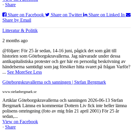
·
Share
Share on Facebook
Share on Twitter
Share on Linked In
Share by Email
Litteratur & Politik
2 months ago
@följare: För 25 år sedan, 14-16 juni, pågick det som gått till
historien som Göteborgskravallerna. Jag närvarade under dessa
antikapitalistiska protester och ger här en personlig beskrivning av
händelserna samtidigt som jag försöker hitta svaret på frågan Varför?
...
See More
See Less
Göteborgskravallerna och sanningen | Stefan Bergmark
www.stefanbergmark.se
Artiklar Göteborgskravallerna och sanningen 2026-06-13 Stefan
Bergmark Lämna en kommentar Dottern Liv fick inte heller lämna
polisens omringning (foto av mig från 21 april 2001) För 25 år
sedan,...
View on Facebook
·
Share