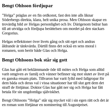
Bengt Ohlsson fördjupar
”Helga” präglas av en fin ordkonst, fast den inte alls liknar
Söderbergs direkta, klara, helt unika prosa. Men Ohlsson skapar en
trovärdig bild av Helgas personlighet och liv. Därigenom bidrar han
till att utvidga och fördjupa berättelsen om mordet på den stackars
Gregorius.
Helgas reflektioner över livets gång och sitt eget och andras
åldrande är tänkvärda. Därtill finns det också en sens moral i
romanen, som berör både Glas och Helga.
Bengt Ohlssons bok står sig gott
Glas har gått ett beklämmande öde till mötes och Helga som alltid
varit omgiven av familj och vänner befinner sig mot slutet av livet på
en ganska ensam plats. Tillvaron har varit fylld med fallgropar för
dem båda och deras val i vissa situationer har till slut gett dem det
straff de förtjänar. Doktor Glas har gått ner sig och Helga har fått
betala för sin ungdomliga själviskhet.
Bengt Ohlssons ”Helga” står sig mycket väl i sin egen rätt och det är
en roman som förtjänar en nominering till Augustpriset.