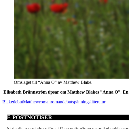
Omslaget till “Anna O” av Matthew Blake.
Elisabeth Brännström tipsar om Matthew Blakes ”Anna O”. En
Blake
debut
Matthew
roman
romandebut
spänningslitteratur
E-POSTNOTISER
Skriv din e-postadress för att få en notis när en ny artikel publiceras