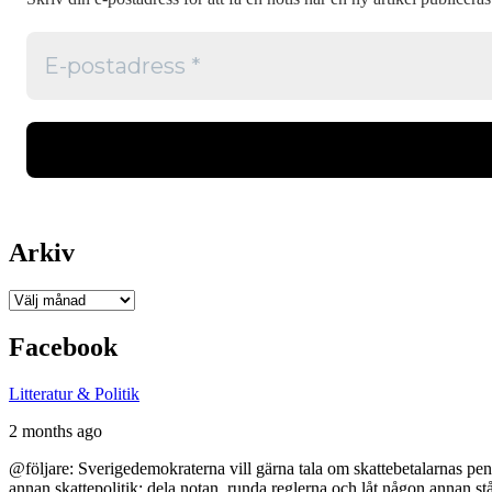
Arkiv
Arkiv
Facebook
Litteratur & Politik
2 months ago
@följare: Sverigedemokraterna vill gärna tala om skattebetalarnas pen
annan skattepolitik: dela notan, runda reglerna och låt någon annan st