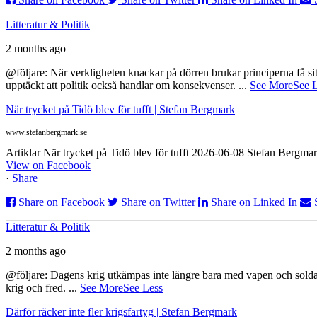
Litteratur & Politik
2 months ago
@följare: När verkligheten knackar på dörren brukar principerna få sitta
upptäckt att politik också handlar om konsekvenser.
...
See More
See 
När trycket på Tidö blev för tufft | Stefan Bergmark
www.stefanbergmark.se
Artiklar När trycket på Tidö blev för tufft 2026-06-08 Stefan Bergmar
View on Facebook
·
Share
Share on Facebook
Share on Twitter
Share on Linked In
Litteratur & Politik
2 months ago
@följare: Dagens krig utkämpas inte längre bara med vapen och soldat
krig och fred.
...
See More
See Less
Därför räcker inte fler krigsfartyg | Stefan Bergmark