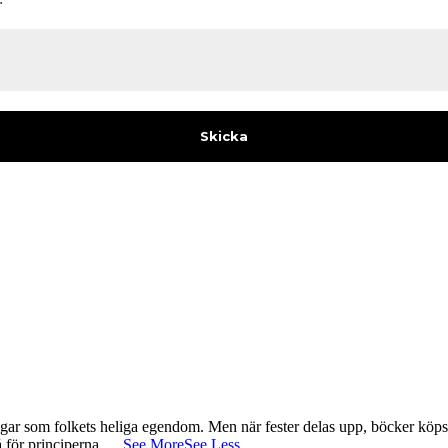
gar som folkets heliga egendom. Men när fester delas upp, böcker köps 
å för principerna.
...
See More
See Less