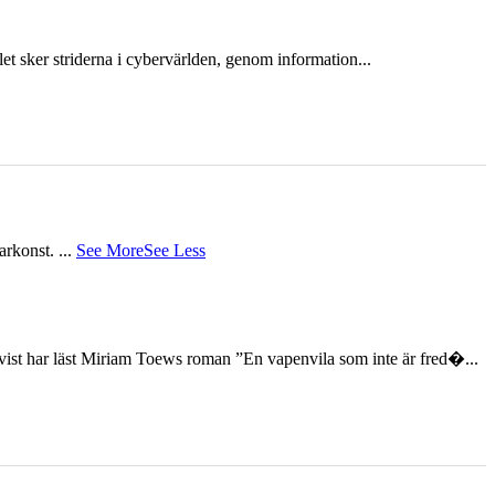
et sker striderna i cybervärlden, genom information...
tarkonst.
...
See More
See Less
st har läst Miriam Toews roman ”En vapenvila som inte är fred�...