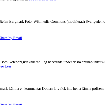
7 Stefan Bergmark Foto: Wikimedia Commons (modifierad) Sverigedemokra
Share by Email
ien som Göteborgskravallerna. Jag närvarade under dessa antikapitalistis
ee Less
ark Lämna en kommentar Dottern Liv fick inte heller lämna polisens om
Share by Email