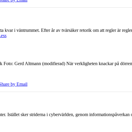
 kvar i väntrummet. Efter år av tvärsäker retorik om att regler är regler 
Less
k Foto: Gerd Altmann (modifierad) När verkligheten knackar på dörren br
Share by Email
er. Istället sker striderna i cybervärlden, genom informationspåverka