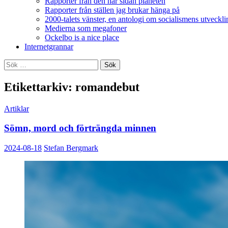
Rapporter från den här sidan planeten
Rapporter från ställen jag brukar hänga på
2000-talets vänster, en antologi om socialismens utveckli
Medierna som megafoner
Ockelbo is a nice place
Internetgrannar
Sök
efter:
Etikettarkiv: romandebut
Artiklar
Sömn, mord och förträngda minnen
2024-08-18
Stefan Bergmark