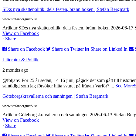
SD:s nya skattepolitik: dela festen, bränn boken | Stefan Bergmark
www.stefanbergmark.se
Artiklar SD:s nya skattepolitik: dela festen, bränn boken 2026-06-1
View on Facebook
·
Share
Share on Facebook
Share on Twitter
Share on Linked In
Litteratur & Politik
2 months ago
@följare: För 25 år sedan, 14-16 juni, pågick det som gått till histor
samtidigt som jag försöker hitta svaret på frågan Varför?
...
See More
S
Göteborgskravallerna och sanningen | Stefan Bergmark
www.stefanbergmark.se
Artiklar Göteborgskravallerna och sanningen 2026-06-13 Stefan Bergm
View on Facebook
·
Share
Share on Facebook
Share on Twitter
Share on Linked In