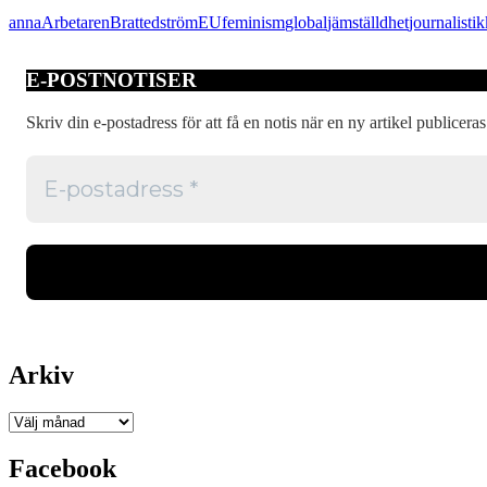
underrepresentation
anna
Arbetaren
Bratt
edström
EU
feminism
global
jämställdhet
journalistik
i
media
E-POSTNOTISER
Skriv din e-postadress för att få en notis när en ny artikel publiceras
Arkiv
Arkiv
Facebook