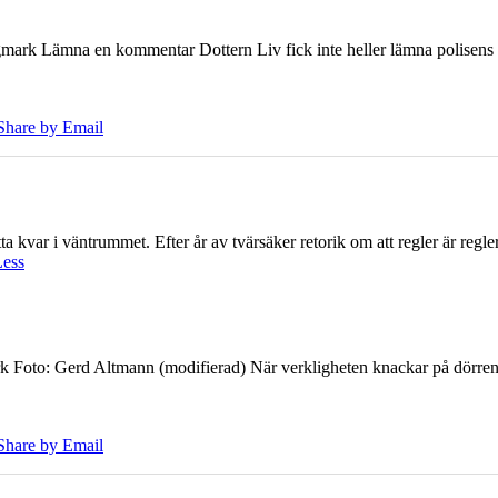
ark Lämna en kommentar Dottern Liv fick inte heller lämna polisens om
Share by Email
 kvar i väntrummet. Efter år av tvärsäker retorik om att regler är regler 
Less
k Foto: Gerd Altmann (modifierad) När verkligheten knackar på dörren br
Share by Email