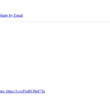
Share by Email
ter. https://t.co/FmRQ8pF7fa