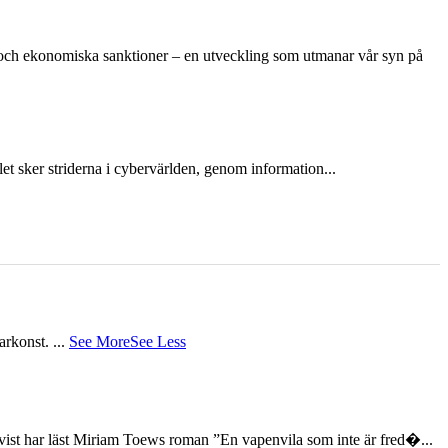
n och ekonomiska sanktioner – en utveckling som utmanar vår syn på
et sker striderna i cybervärlden, genom information...
tarkonst.
...
See More
See Less
st har läst Miriam Toews roman ”En vapenvila som inte är fred�...