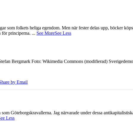
gar som folkets heliga egendom. Men när fester delas upp, böcker köps 
å för principerna.
...
See More
See Less
7 Stefan Bergmark Foto: Wikimedia Commons (modifierad) Sverigedemokra
Share by Email
ien som Göteborgskravallerna. Jag närvarade under dessa antikapitalistis
ee Less