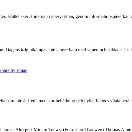
er. Istället sker striderna i cybervärlden, genom informationspåverka
öm Dagens krig utkämpas inte längre bara med vapen och soldater. Iställ
Share by Email
 som inte är fred” med stor behållning och hyllar hennes vitala berät
7 Thomas Almqvist Miriam Toews. (Foto: Carol Loewen) Thomas Almqvi