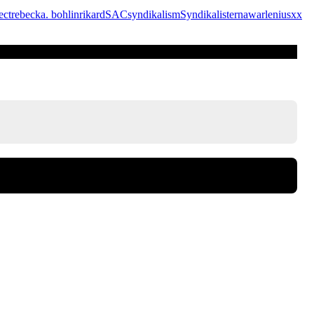
ect
rebecka. bohlin
rikard
SAC
syndikalism
Syndikalisterna
warlenius
xx