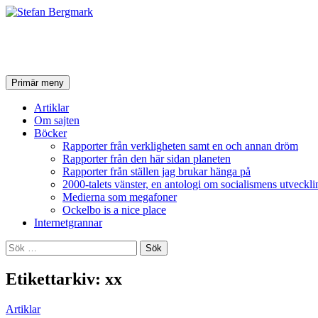
Stefan Bergmark
Sök
Hoppa
Primär meny
till
innehåll
Artiklar
Om sajten
Böcker
Rapporter från verkligheten samt en och annan dröm
Rapporter från den här sidan planeten
Rapporter från ställen jag brukar hänga på
2000-talets vänster, en antologi om socialismens utveckli
Medierna som megafoner
Ockelbo is a nice place
Internetgrannar
Sök
efter:
Etikettarkiv: xx
Artiklar