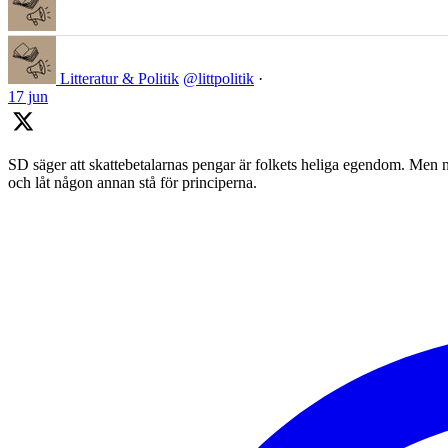
Litteratur & Politik
@littpolitik
·
17 jun
SD säger att skattebetalarnas pengar är folkets heliga egendom. Men nä
och låt någon annan stå för principerna.