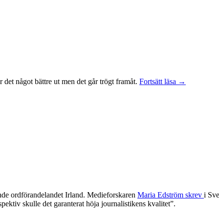
Feminism
r det något bättre ut men det går trögt framåt.
Fortsätt läsa
→
krävs
för
jämställt
nyhetsflöde
nde ordförandelandet Irland. Medieforskaren
Maria Edström skrev
i Sve
ktiv skulle det garanterat höja journalistikens kvalitet”.