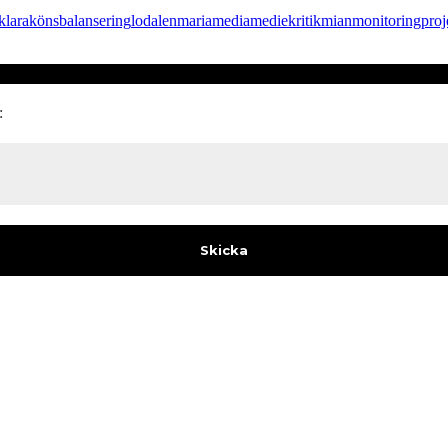
klara
könsbalansering
lodalen
maria
media
mediekritik
mian
monitoring
proj
: