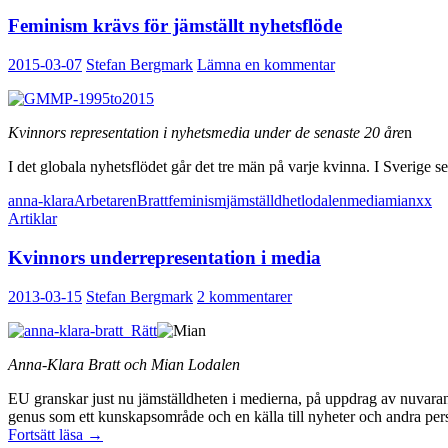
Feminism krävs för jämställt nyhetsflöde
2015-03-07
Stefan Bergmark
Lämna en kommentar
Kvinnors representation i nyhetsmedia under de senaste 20 åre
n
I det globala nyhetsflödet går det tre män på varje kvinna. I Sverige se
anna-klara
Arbetaren
Bratt
feminism
jämställdhet
lodalen
media
mian
xx
Artiklar
Kvinnors underrepresentation i media
2013-03-15
Stefan Bergmark
2 kommentarer
Anna-Klara Bratt och Mian Lodalen
EU granskar just nu jämställdheten i medierna, på uppdrag av nuvara
genus som ett kunskapsområde och en källa till nyheter och andra perspe
Kvinnors
Fortsätt läsa
→