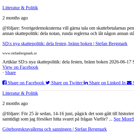
Litteratur & Politik
2 months ago
@följare: Sverigedemokraterna vill gärna tala om skattebetalarnas pen
annan skattepolitik: dela notan, runda reglerna och låt någon annan st
SD:s nya skattepolitik: dela festen, bränn boken | Stefan Bergmark
www.stefanbergmark.se
Artiklar SD:s nya skattepolitik: dela festen, bränn boken 2026-06-1
View on Facebook
·
Share
Share on Facebook
Share on Twitter
Share on Linked In
Litteratur & Politik
2 months ago
@följare: För 25 år sedan, 14-16 juni, pågick det som gått till histor
samtidigt som jag försöker hitta svaret på frågan Varför?
...
See More
S
Göteborgskravallerna och sanningen | Stefan Bergmark