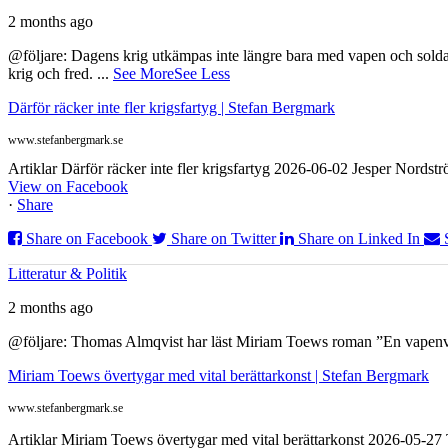
2 months ago
@följare: Dagens krig utkämpas inte längre bara med vapen och soldat
krig och fred.
...
See More
See Less
Därför räcker inte fler krigsfartyg | Stefan Bergmark
www.stefanbergmark.se
Artiklar Därför räcker inte fler krigsfartyg 2026-06-02 Jesper Nordstr
View on Facebook
·
Share
Share on Facebook
Share on Twitter
Share on Linked In
Litteratur & Politik
2 months ago
@följare: Thomas Almqvist har läst Miriam Toews roman ”En vapenvila
Miriam Toews övertygar med vital berättarkonst | Stefan Bergmark
www.stefanbergmark.se
Artiklar Miriam Toews övertygar med vital berättarkonst 2026-05-2