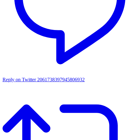
Reply on Twitter 2061738397945806932