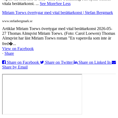
vitala berättarkonst.
...
See More
See Less
Miriam Toews övertygar med vital berättarkonst | Stefan Bergmark
www.stefanbergmark.se
Artiklar Miriam Toews övertygar med vital berättarkonst 2026-05-
27 Thomas Almqvist Miriam Toews. (Foto: Carol Loewen) Thomas
Almqvist har läst Miriam Toews roman ”En vapenvila som inte är
fred�...
View on Facebook
·
Share
Share on Facebook
Share on Twitter
Share on Linked In
Share by Email