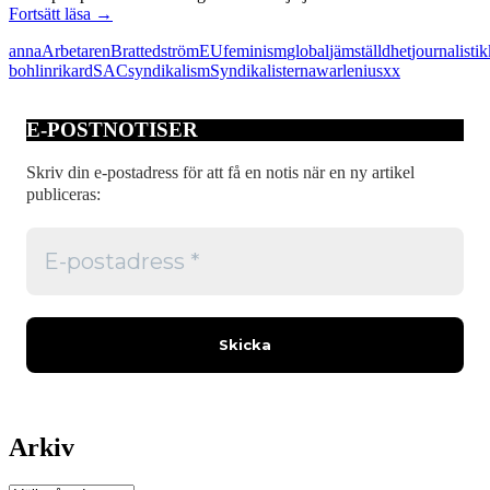
Kvinnors
Fortsätt läsa
→
underrepresentation
anna
Arbetaren
Bratt
edström
EU
feminism
global
jämställdhet
journalistik
i
bohlin
rikard
SAC
syndikalism
Syndikalisterna
warlenius
xx
media
E-POSTNOTISER
Skriv din e-postadress för att få en notis när en ny artikel
publiceras:
Arkiv