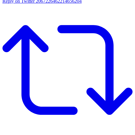
Reply on Twitter 2067226462214656204