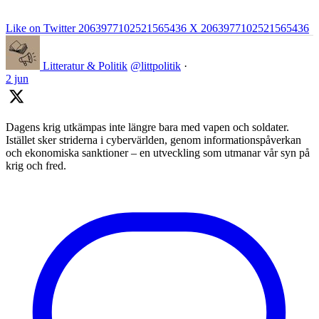
Like on Twitter 2063977102521565436
X
2063977102521565436
Litteratur & Politik
@littpolitik
·
2 jun
Dagens krig utkämpas inte längre bara med vapen och soldater.
Istället sker striderna i cybervärlden, genom informationspåverkan
och ekonomiska sanktioner – en utveckling som utmanar vår syn på
krig och fred.