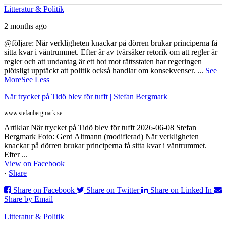
Litteratur & Politik
2 months ago
@följare: När verkligheten knackar på dörren brukar principerna få
sitta kvar i väntrummet. Efter år av tvärsäker retorik om att regler är
regler och att undantag är ett hot mot rättsstaten har regeringen
plötsligt upptäckt att politik också handlar om konsekvenser.
...
See
More
See Less
När trycket på Tidö blev för tufft | Stefan Bergmark
www.stefanbergmark.se
Artiklar När trycket på Tidö blev för tufft 2026-06-08 Stefan
Bergmark Foto: Gerd Altmann (modifierad) När verkligheten
knackar på dörren brukar principerna få sitta kvar i väntrummet.
Efter ...
View on Facebook
·
Share
Share on Facebook
Share on Twitter
Share on Linked In
Share by Email
Litteratur & Politik