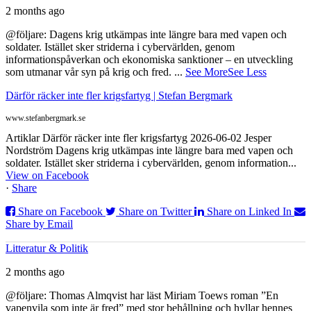
2 months ago
@följare: Dagens krig utkämpas inte längre bara med vapen och
soldater. Istället sker striderna i cybervärlden, genom
informationspåverkan och ekonomiska sanktioner – en utveckling
som utmanar vår syn på krig och fred.
...
See More
See Less
Därför räcker inte fler krigsfartyg | Stefan Bergmark
www.stefanbergmark.se
Artiklar Därför räcker inte fler krigsfartyg 2026-06-02 Jesper
Nordström Dagens krig utkämpas inte längre bara med vapen och
soldater. Istället sker striderna i cybervärlden, genom information...
View on Facebook
·
Share
Share on Facebook
Share on Twitter
Share on Linked In
Share by Email
Litteratur & Politik
2 months ago
@följare: Thomas Almqvist har läst Miriam Toews roman ”En
vapenvila som inte är fred” med stor behållning och hyllar hennes