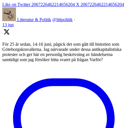
Like on Twitter 2067226462214656204
X
2067226462214656204
Litteratur & Politik
@littpolitik
·
13 jun
För 25 år sedan, 14-16 juni, pågick det som gått till historien som
Göteborgskravallerna. Jag närvarade under dessa antikapitalistiska
protester och ger här en personlig beskrivning av händelserna
samtidigt som jag försöker hitta svaret på frågan Varför?