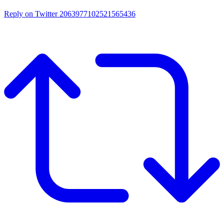
Reply on Twitter 2063977102521565436