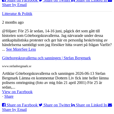
Share on Facebook
Share on Twitter
Share on Linked In
Share by Email
Litteratur & Politik
2 months ago
@följare: För 25 år sedan, 14-16 juni, pågick det som gått till
historien som Göteborgskravallerna. Jag närvarade under dessa
antikapitalistiska protester och ger här en personlig beskrivning av
händelserna samtidigt som jag försöker hitta svaret på frågan Varför?
...
See More
See Less
Göteborgskravallerna och sanningen | Stefan Bergmark
www.stefanbergmark.se
Artiklar Göteborgskravallerna och sanningen 2026-06-13 Stefan
Bergmark Lämna en kommentar Dottern Liv fick inte heller lämna
polisens omringning (foto av mig från 21 april 2001) För 25 år
sedan,...
View on Facebook
·
Share
Share on Facebook
Share on Twitter
Share on Linked In
Share by Email