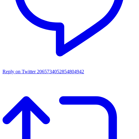
Reply on Twitter 2065734052854804942