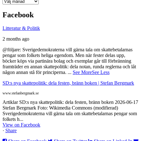
Arkiv
Facebook
Litteratur & Politik
2 months ago
@följare: Sverigedemokraterna vill gärna tala om skattebetalarnas
pengar som folkets heliga egendom. Men när fester delas upp,
böcker köps via partinära bolag och exemplar går till förbränning
framträder en annan skattepolitik: dela notan, runda reglerna och låt
någon annan stå för principerna.
...
See More
See Less
SD:s nya skattepolitik: dela festen, bränn boken | Stefan Bergmark
www.stefanbergmark.se
Artiklar SD:s nya skattepolitik: dela festen, bränn boken 2026-06-17
Stefan Bergmark Foto: Wikimedia Commons (modifierad)
Sverigedemokraterna vill gärna tala om skattebetalarnas pengar som
folkets h...
View on Facebook
·
Share