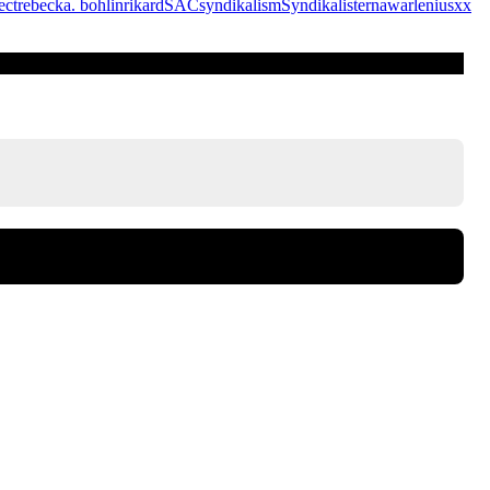
ect
rebecka. bohlin
rikard
SAC
syndikalism
Syndikalisterna
warlenius
xx