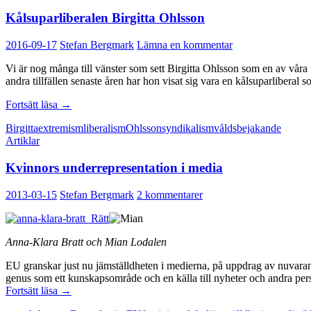
Kålsuparliberalen Birgitta Ohlsson
2016-09-17
Stefan Bergmark
Lämna en kommentar
Vi är nog många till vänster som sett Birgitta Ohlsson som en av våra
andra tillfällen senaste åren har hon visat sig vara en kålsuparliberal 
Kålsuparliberalen
Fortsätt läsa
→
Birgitta
Birgitta
extremism
liberalism
Ohlsson
syndikalism
våldsbejakande
Ohlsson
Artiklar
Kvinnors underrepresentation i media
2013-03-15
Stefan Bergmark
2 kommentarer
Anna-Klara Bratt och Mian Lodalen
EU granskar just nu jämställdheten i medierna, på uppdrag av nuvara
genus som ett kunskapsområde och en källa till nyheter och andra perspe
Kvinnors
Fortsätt läsa
→
underrepresentation