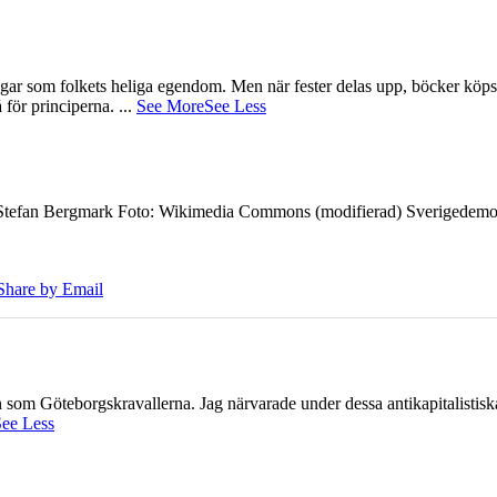
gar som folkets heliga egendom. Men när fester delas upp, böcker köps 
å för principerna.
...
See More
See Less
7 Stefan Bergmark Foto: Wikimedia Commons (modifierad) Sverigedemokra
Share by Email
ien som Göteborgskravallerna. Jag närvarade under dessa antikapitalistis
ee Less