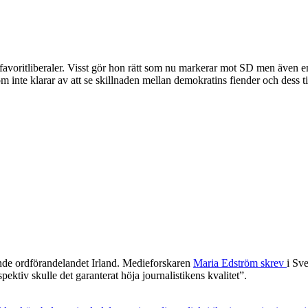
 favoritliberaler. Visst gör hon rätt som nu markerar mot SD men även e
som inte klarar av att se skillnaden mellan demokratins fiender och dess t
nde ordförandelandet Irland. Medieforskaren
Maria Edström skrev
i Sve
ktiv skulle det garanterat höja journalistikens kvalitet”.