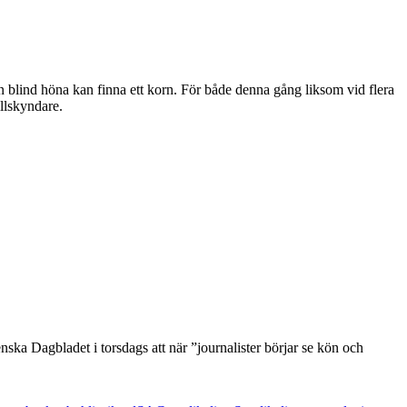
n blind höna kan finna ett korn. För både denna gång liksom vid flera
illskyndare.
nska Dagbladet i torsdags att när ”journalister börjar se kön och