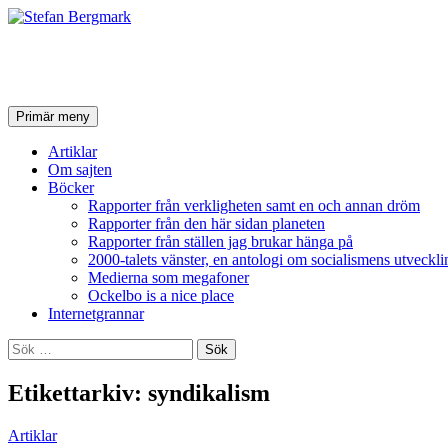
Stefan Bergmark
Sök
Hoppa
Primär meny
till
innehåll
Artiklar
Om sajten
Böcker
Rapporter från verkligheten samt en och annan dröm
Rapporter från den här sidan planeten
Rapporter från ställen jag brukar hänga på
2000-talets vänster, en antologi om socialismens utveckli
Medierna som megafoner
Ockelbo is a nice place
Internetgrannar
Sök
efter:
Etikettarkiv: syndikalism
Artiklar