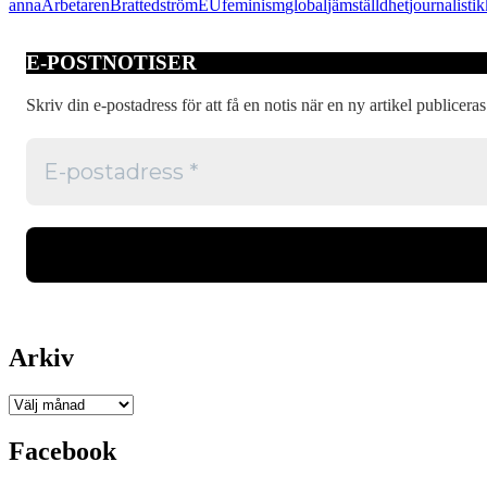
anna
Arbetaren
Bratt
edström
EU
feminism
global
jämställdhet
journalistik
i
media
E-POSTNOTISER
Skriv din e-postadress för att få en notis när en ny artikel publiceras
Arkiv
Arkiv
Facebook