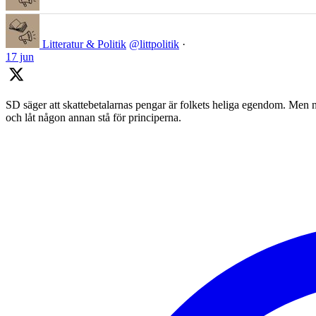
Litteratur & Politik
@littpolitik
·
17 jun
SD säger att skattebetalarnas pengar är folkets heliga egendom. Men nä
och låt någon annan stå för principerna.