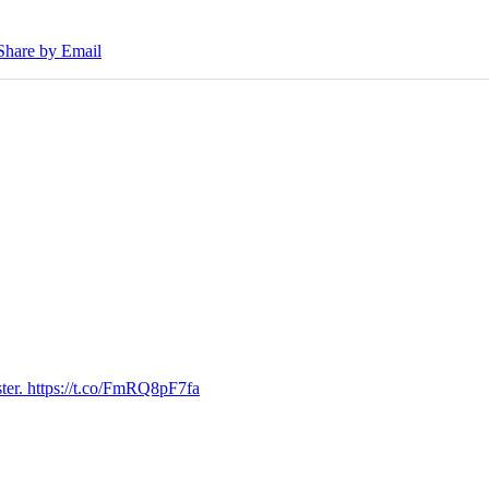
Share by Email
ter. https://t.co/FmRQ8pF7fa