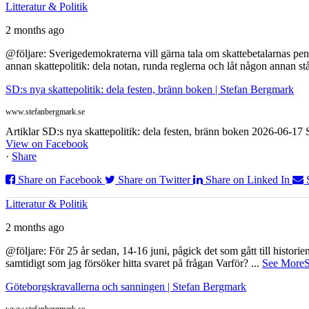
Litteratur & Politik
2 months ago
@följare: Sverigedemokraterna vill gärna tala om skattebetalarnas pen
annan skattepolitik: dela notan, runda reglerna och låt någon annan st
SD:s nya skattepolitik: dela festen, bränn boken | Stefan Bergmark
www.stefanbergmark.se
Artiklar SD:s nya skattepolitik: dela festen, bränn boken 2026-06-1
View on Facebook
·
Share
Share on Facebook
Share on Twitter
Share on Linked In
Litteratur & Politik
2 months ago
@följare: För 25 år sedan, 14-16 juni, pågick det som gått till histor
samtidigt som jag försöker hitta svaret på frågan Varför?
...
See More
S
Göteborgskravallerna och sanningen | Stefan Bergmark
www.stefanbergmark.se