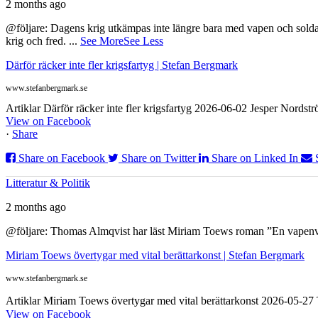
2 months ago
@följare: Dagens krig utkämpas inte längre bara med vapen och soldat
krig och fred.
...
See More
See Less
Därför räcker inte fler krigsfartyg | Stefan Bergmark
www.stefanbergmark.se
Artiklar Därför räcker inte fler krigsfartyg 2026-06-02 Jesper Nordstr
View on Facebook
·
Share
Share on Facebook
Share on Twitter
Share on Linked In
Litteratur & Politik
2 months ago
@följare: Thomas Almqvist har läst Miriam Toews roman ”En vapenvila
Miriam Toews övertygar med vital berättarkonst | Stefan Bergmark
www.stefanbergmark.se
Artiklar Miriam Toews övertygar med vital berättarkonst 2026-05-2
View on Facebook