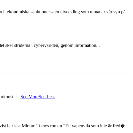
n och ekonomiska sanktioner – en utveckling som utmanar vår syn på
et sker striderna i cybervärlden, genom information...
tarkonst.
...
See More
See Less
st har läst Miriam Toews roman ”En vapenvila som inte är fred�...