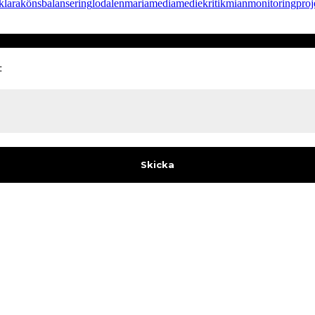
klara
könsbalansering
lodalen
maria
media
mediekritik
mian
monitoring
proj
: