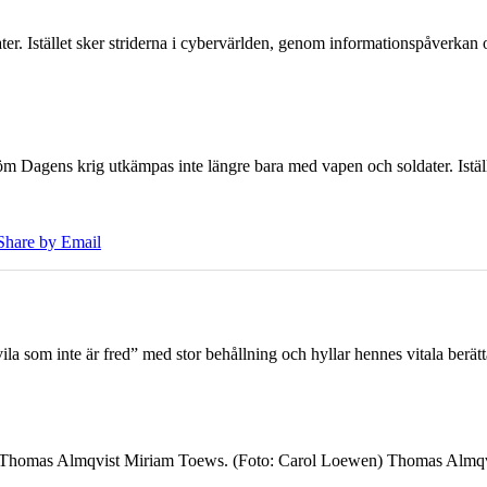
er. Istället sker striderna i cybervärlden, genom informationspåverka
öm Dagens krig utkämpas inte längre bara med vapen och soldater. Iställ
Share by Email
 som inte är fred” med stor behållning och hyllar hennes vitala berät
7 Thomas Almqvist Miriam Toews. (Foto: Carol Loewen) Thomas Almqvi