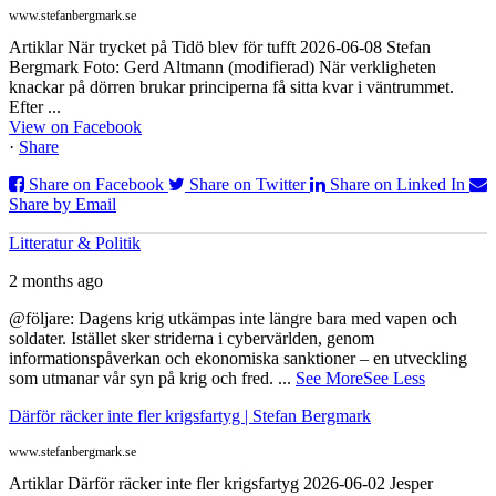
www.stefanbergmark.se
Artiklar När trycket på Tidö blev för tufft 2026-06-08 Stefan
Bergmark Foto: Gerd Altmann (modifierad) När verkligheten
knackar på dörren brukar principerna få sitta kvar i väntrummet.
Efter ...
View on Facebook
·
Share
Share on Facebook
Share on Twitter
Share on Linked In
Share by Email
Litteratur & Politik
2 months ago
@följare: Dagens krig utkämpas inte längre bara med vapen och
soldater. Istället sker striderna i cybervärlden, genom
informationspåverkan och ekonomiska sanktioner – en utveckling
som utmanar vår syn på krig och fred.
...
See More
See Less
Därför räcker inte fler krigsfartyg | Stefan Bergmark
www.stefanbergmark.se
Artiklar Därför räcker inte fler krigsfartyg 2026-06-02 Jesper