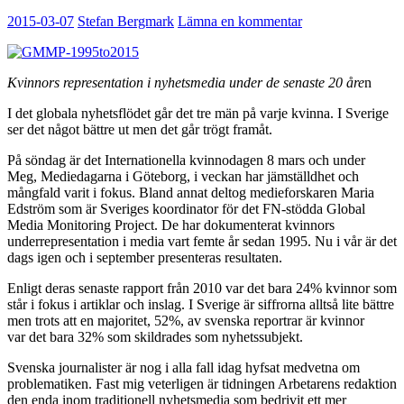
2015-03-07
Stefan Bergmark
Lämna en kommentar
Kvinnors representation i nyhetsmedia under de senaste 20 åre
n
I det globala nyhetsflödet går det tre män på varje kvinna. I Sverige
ser det något bättre ut men det går trögt framåt.
På söndag är det Internationella kvinnodagen 8 mars och under
Meg, Mediedagarna i Göteborg, i veckan har jämställdhet och
mångfald varit i fokus. Bland annat deltog medieforskaren Maria
Edström som är Sveriges koordinator för det FN-stödda Global
Media Monitoring Project. De har dokumenterat kvinnors
underrepresentation i media vart femte år sedan 1995. Nu i vår är det
dags igen och i september presenteras resultaten.
Enligt deras senaste rapport från 2010 var det bara 24% kvinnor som
står i fokus i artiklar och inslag. I Sverige är siffrorna alltså lite bättre
men trots att en majoritet, 52%, av svenska reportrar är kvinnor
var det bara 32% som skildrades som nyhetssubjekt.
Svenska journalister är nog i alla fall idag hyfsat medvetna om
problematiken. Fast mig veterligen är tidningen Arbetarens redaktion
den enda inom traditionell nyhetsmedia som bedrivit ett mer