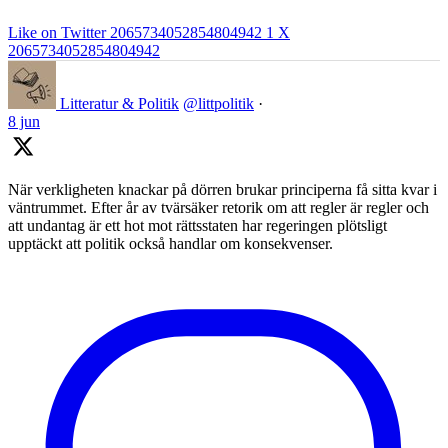
Like on Twitter 2065734052854804942
1
X
2065734052854804942
Litteratur & Politik
@littpolitik
·
8 jun
När verkligheten knackar på dörren brukar principerna få sitta kvar i
väntrummet. Efter år av tvärsäker retorik om att regler är regler och
att undantag är ett hot mot rättsstaten har regeringen plötsligt
upptäckt att politik också handlar om konsekvenser.