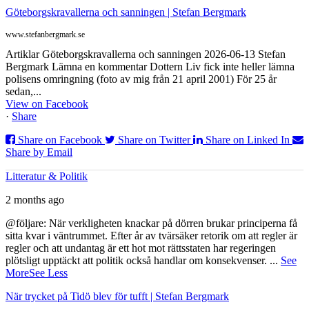
Göteborgskravallerna och sanningen | Stefan Bergmark
www.stefanbergmark.se
Artiklar Göteborgskravallerna och sanningen 2026-06-13 Stefan
Bergmark Lämna en kommentar Dottern Liv fick inte heller lämna
polisens omringning (foto av mig från 21 april 2001) För 25 år
sedan,...
View on Facebook
·
Share
Share on Facebook
Share on Twitter
Share on Linked In
Share by Email
Litteratur & Politik
2 months ago
@följare: När verkligheten knackar på dörren brukar principerna få
sitta kvar i väntrummet. Efter år av tvärsäker retorik om att regler är
regler och att undantag är ett hot mot rättsstaten har regeringen
plötsligt upptäckt att politik också handlar om konsekvenser.
...
See
More
See Less
När trycket på Tidö blev för tufft | Stefan Bergmark