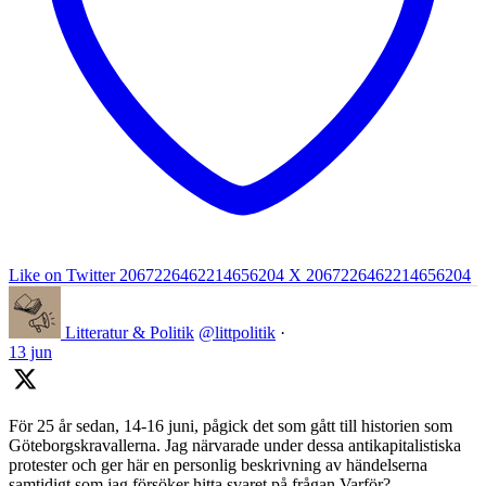
Like on Twitter 2067226462214656204
X
2067226462214656204
Litteratur & Politik
@littpolitik
·
13 jun
För 25 år sedan, 14-16 juni, pågick det som gått till historien som
Göteborgskravallerna. Jag närvarade under dessa antikapitalistiska
protester och ger här en personlig beskrivning av händelserna
samtidigt som jag försöker hitta svaret på frågan Varför?