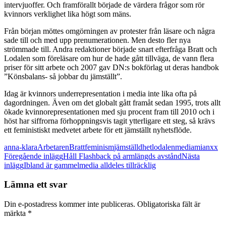
intervjuoffer. Och framförallt började de värdera frågor som rör
kvinnors verklighet lika högt som mäns.
Från början möttes omgörningen av protester från läsare och några
sade till och med upp prenumerationen. Men desto fler nya
strömmade till. Andra redaktioner började snart efterfråga Bratt och
Lodalen som föreläsare om hur de hade gått tillväga, de vann flera
priser för sitt arbete och 2007 gav DN:s bokförlag ut deras handbok
”Könsbalans- så jobbar du jämställt”.
Idag är kvinnors underrepresentation i media inte lika ofta på
dagordningen. Även om det globalt gått framåt sedan 1995, trots allt
ökade kvinnorepresentationen med sju procent fram till 2010 och i
höst har siffrorna förhoppningsvis tagit ytterligare ett steg, så krävs
ett feministiskt medvetet arbete för ett jämställt nyhetsflöde.
anna-klara
Arbetaren
Bratt
feminism
jämställdhet
lodalen
media
mian
xx
Inläggsnavigering
Föregående inlägg
Håll Flashback på armlängds avstånd
Nästa
inlägg
Ibland är gammelmedia alldeles tillräcklig
Lämna ett svar
Din e-postadress kommer inte publiceras.
Obligatoriska fält är
märkta
*