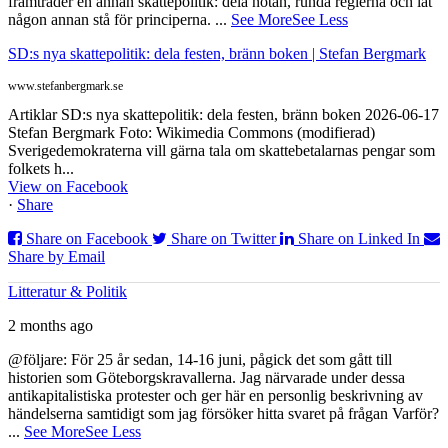
framträder en annan skattepolitik: dela notan, runda reglerna och låt
någon annan stå för principerna.
...
See More
See Less
SD:s nya skattepolitik: dela festen, bränn boken | Stefan Bergmark
www.stefanbergmark.se
Artiklar SD:s nya skattepolitik: dela festen, bränn boken 2026-06-17
Stefan Bergmark Foto: Wikimedia Commons (modifierad)
Sverigedemokraterna vill gärna tala om skattebetalarnas pengar som
folkets h...
View on Facebook
·
Share
Share on Facebook
Share on Twitter
Share on Linked In
Share by Email
Litteratur & Politik
2 months ago
@följare: För 25 år sedan, 14-16 juni, pågick det som gått till
historien som Göteborgskravallerna. Jag närvarade under dessa
antikapitalistiska protester och ger här en personlig beskrivning av
händelserna samtidigt som jag försöker hitta svaret på frågan Varför?
...
See More
See Less