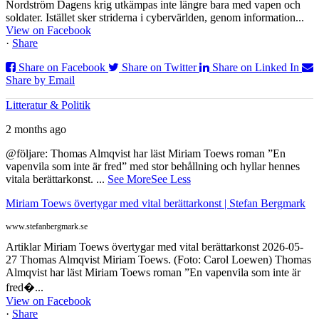
Nordström Dagens krig utkämpas inte längre bara med vapen och
soldater. Istället sker striderna i cybervärlden, genom information...
View on Facebook
·
Share
Share on Facebook
Share on Twitter
Share on Linked In
Share by Email
Litteratur & Politik
2 months ago
@följare: Thomas Almqvist har läst Miriam Toews roman ”En
vapenvila som inte är fred” med stor behållning och hyllar hennes
vitala berättarkonst.
...
See More
See Less
Miriam Toews övertygar med vital berättarkonst | Stefan Bergmark
www.stefanbergmark.se
Artiklar Miriam Toews övertygar med vital berättarkonst 2026-05-
27 Thomas Almqvist Miriam Toews. (Foto: Carol Loewen) Thomas
Almqvist har läst Miriam Toews roman ”En vapenvila som inte är
fred�...
View on Facebook
·
Share