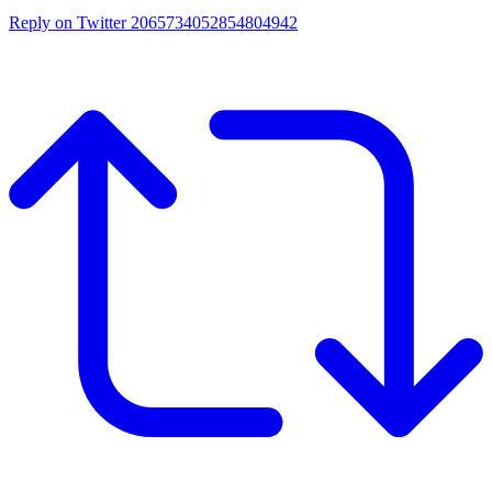
Reply on Twitter 2065734052854804942