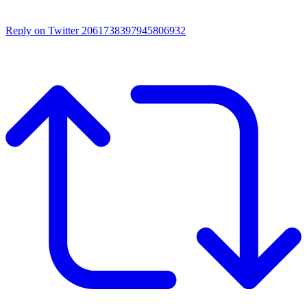
Reply on Twitter 2061738397945806932