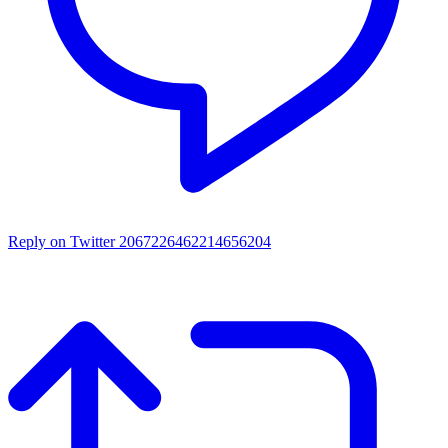
Reply on Twitter 2067226462214656204