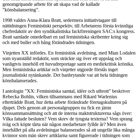
genomgripande arbete för att skapa vad de kallade
”könsbalansering”.
1998 valdes Anna-Klara Bratt, sedermera initiativtagare till
nättidningen Feministiskt perspektiv, till Arbetarens första kvinnliga
chefredaktör av den syndikalistiska fackföreningen SAC:s kongress.
Bratt samlade omedelbart en rad feministiska skribenter kring sig
och med buller och bång förändrades tidningen.
Vinjetten XX infördes. En feministisk avdelning, med Mian Lodalen
som nyanställd redaktör, som sträckte sig över ett uppslag och
vanligtvis innehöll ett huvudreportage samt en mediekritisk krönika.
Men feministiska artiklar och vinjetter utgjorde förstås inget
journalistiskt nytänkande. Det banbrytande var att hela tidningen
könsbalanserades.
I antologin ”XX: Feministiska samtal, idéer och utbrott” beskriver
Rebecka Bohlin, vilken tillsammans med Rikard Warlenius
efterträdde Bratt, hur detta arbete förändrade företagskulturen på
djupet. Dels genom att personalgruppen nu fick en jämn
könssammansättning och att de interna maktstrukturerna sågs över:
Vilka fattade besluten? Vem skrev de tyngsta texterna? Vem sprang
iväg och köpte tårta när någon medarbetare fyllde år? Men även
innehållet på alla avdelningar balanserades så att ungefär lika många
kvinnor som män skrev artiklarna samt figurerade i tidningen som