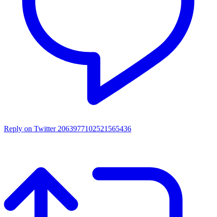
Reply on Twitter 2063977102521565436