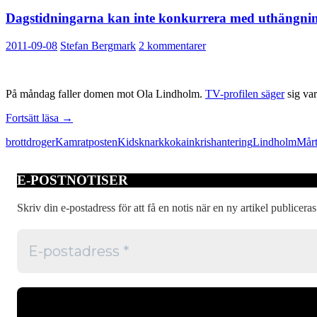
Dagstidningarna kan inte konkurrera med uthängni
2011-09-08
Stefan Bergmark
2 kommentarer
På måndag faller domen mot Ola Lindholm.
TV-profilen säger
sig var
Dagstidningarna
Fortsätt läsa
→
kan
brott
droger
Kamratposten
Kids
knark
kokain
krishantering
Lindholm
Mår
inte
konkurrera
med
E-POSTNOTISER
uthängningar
Skriv din e-postadress för att få en notis när en ny artikel publiceras