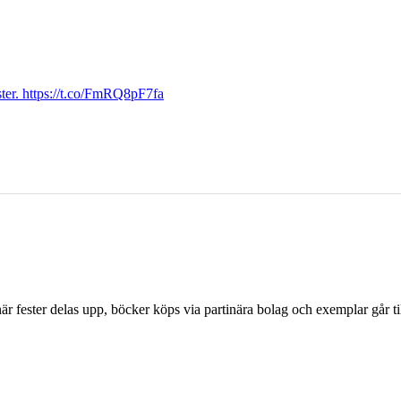
ter. https://t.co/FmRQ8pF7fa
r fester delas upp, böcker köps via partinära bolag och exemplar går til