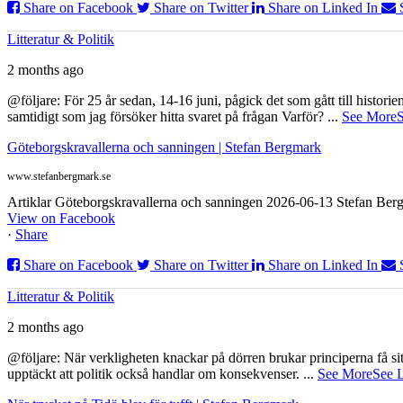
Share on Facebook
Share on Twitter
Share on Linked In
Litteratur & Politik
2 months ago
@följare: För 25 år sedan, 14-16 juni, pågick det som gått till histor
samtidigt som jag försöker hitta svaret på frågan Varför?
...
See More
S
Göteborgskravallerna och sanningen | Stefan Bergmark
www.stefanbergmark.se
Artiklar Göteborgskravallerna och sanningen 2026-06-13 Stefan Bergm
View on Facebook
·
Share
Share on Facebook
Share on Twitter
Share on Linked In
Litteratur & Politik
2 months ago
@följare: När verkligheten knackar på dörren brukar principerna få sitta
upptäckt att politik också handlar om konsekvenser.
...
See More
See 