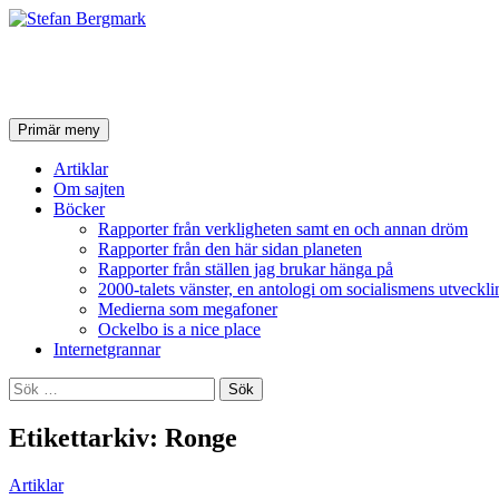
Stefan Bergmark
Sök
Hoppa
Primär meny
till
innehåll
Artiklar
Om sajten
Böcker
Rapporter från verkligheten samt en och annan dröm
Rapporter från den här sidan planeten
Rapporter från ställen jag brukar hänga på
2000-talets vänster, en antologi om socialismens utveckli
Medierna som megafoner
Ockelbo is a nice place
Internetgrannar
Sök
efter:
Etikettarkiv: Ronge
Artiklar