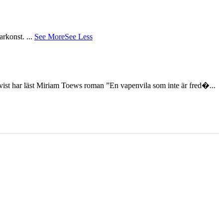
tarkonst.
...
See More
See Less
st har läst Miriam Toews roman ”En vapenvila som inte är fred�...