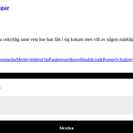
ngar
a oskyldig samt veta hur han fått i sig kokain men vill av någon märklig 
ten
media
Medievärlden
Ola
Paul
pressetik
profil
publicistik
Ronge
Schultz
tv
: