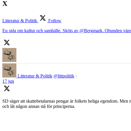
X
Litteratur & Politik
Follow
En sida om kultur och samhälle. Sköts av @Bergmark. Obunden väns
Litteratur & Politik
@littpolitik
·
17 jun
SD säger att skattebetalarnas pengar är folkets heliga egendom. Men nä
och låt någon annan stå för principerna.