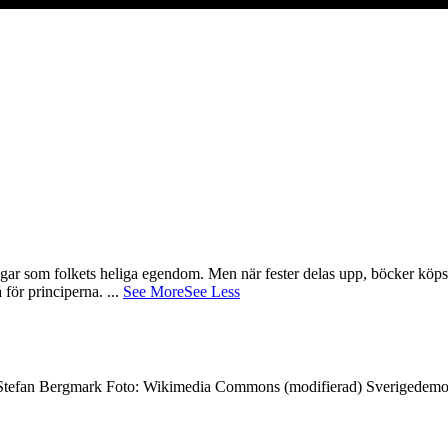
gar som folkets heliga egendom. Men när fester delas upp, böcker köps 
å för principerna.
...
See More
See Less
7 Stefan Bergmark Foto: Wikimedia Commons (modifierad) Sverigedemokra