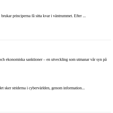
ukar principerna få sitta kvar i väntrummet. Efter ...
n och ekonomiska sanktioner – en utveckling som utmanar vår syn på
et sker striderna i cybervärlden, genom information...