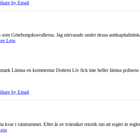
Share by Email
ien som Göteborgskravallerna. Jag närvarade under dessa antikapitalistis
ee Less
ark Lämna en kommentar Dottern Liv fick inte heller lämna polisens om
Share by Email
 kvar i väntrummet. Efter år av tvärsäker retorik om att regler är regler 
Less