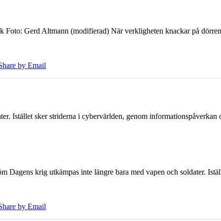
k Foto: Gerd Altmann (modifierad) När verkligheten knackar på dörren br
Share by Email
er. Istället sker striderna i cybervärlden, genom informationspåverka
öm Dagens krig utkämpas inte längre bara med vapen och soldater. Iställ
Share by Email