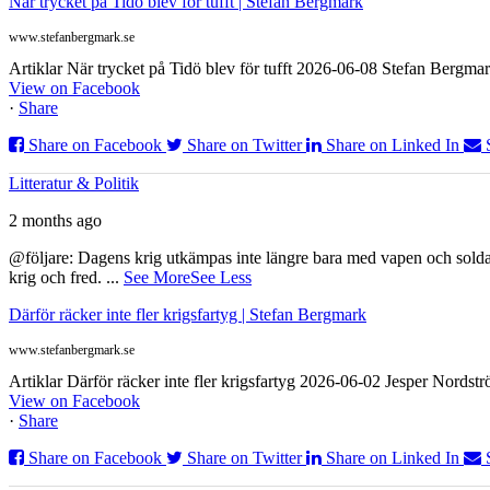
När trycket på Tidö blev för tufft | Stefan Bergmark
www.stefanbergmark.se
Artiklar När trycket på Tidö blev för tufft 2026-06-08 Stefan Bergmar
View on Facebook
·
Share
Share on Facebook
Share on Twitter
Share on Linked In
Litteratur & Politik
2 months ago
@följare: Dagens krig utkämpas inte längre bara med vapen och soldat
krig och fred.
...
See More
See Less
Därför räcker inte fler krigsfartyg | Stefan Bergmark
www.stefanbergmark.se
Artiklar Därför räcker inte fler krigsfartyg 2026-06-02 Jesper Nordstr
View on Facebook
·
Share
Share on Facebook
Share on Twitter
Share on Linked In