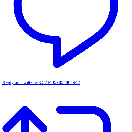
Reply on Twitter 2065734052854804942