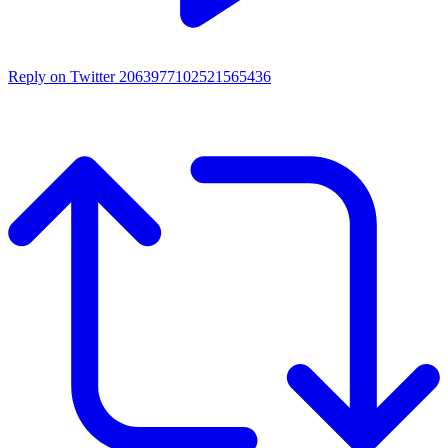
Reply on Twitter 2063977102521565436