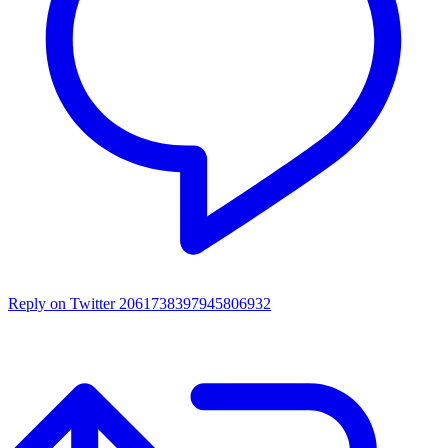
Reply on Twitter 2061738397945806932