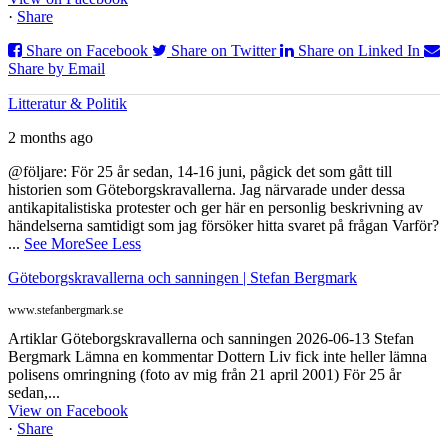
·
Share
Share on Facebook
Share on Twitter
Share on Linked In
Share by Email
Litteratur & Politik
2 months ago
@följare: För 25 år sedan, 14-16 juni, pågick det som gått till
historien som Göteborgskravallerna. Jag närvarade under dessa
antikapitalistiska protester och ger här en personlig beskrivning av
händelserna samtidigt som jag försöker hitta svaret på frågan Varför?
...
See More
See Less
Göteborgskravallerna och sanningen | Stefan Bergmark
www.stefanbergmark.se
Artiklar Göteborgskravallerna och sanningen 2026-06-13 Stefan
Bergmark Lämna en kommentar Dottern Liv fick inte heller lämna
polisens omringning (foto av mig från 21 april 2001) För 25 år
sedan,...
View on Facebook
·
Share