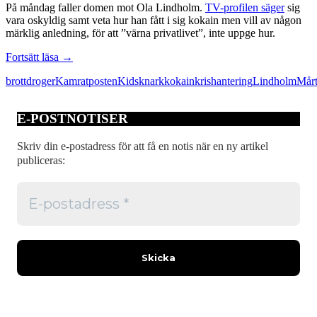
På måndag faller domen mot Ola Lindholm.
TV-profilen säger
sig
vara oskyldig samt veta hur han fått i sig kokain men vill av någon
märklig anledning, för att ”värna privatlivet”, inte uppge hur.
Dagstidningarna
Fortsätt läsa
→
kan
brott
droger
Kamratposten
Kids
knark
kokain
krishantering
Lindholm
Mår
inte
konkurrera
med
E-POSTNOTISER
uthängningar
Skriv din e-postadress för att få en notis när en ny artikel
publiceras: