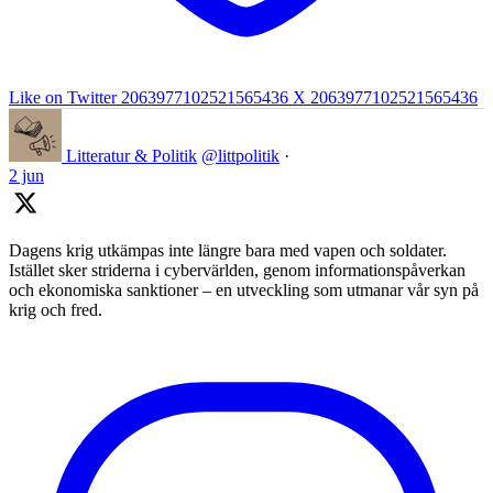
Like on Twitter 2063977102521565436
X
2063977102521565436
Litteratur & Politik
@littpolitik
·
2 jun
Dagens krig utkämpas inte längre bara med vapen och soldater.
Istället sker striderna i cybervärlden, genom informationspåverkan
och ekonomiska sanktioner – en utveckling som utmanar vår syn på
krig och fred.