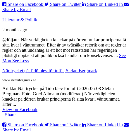
Share on Facebook
Share on Twitter
Share on Linked In
Share by Email
Litteratur & Politik
2 months ago
@följare: När verkligheten knackar på dörren brukar principerna få
sitta kvar i väntrummet. Efter år av tvärsäker retorik om att regler är
regler och att undantag är ett hot mot rättsstaten har regeringen
plötsligt upptäckt att politik också handlar om konsekvenser.
...
See
More
See Less
När trycket på Tidö blev för tufft | Stefan Bergmark
www.stefanbergmark.se
Artiklar När trycket på Tidö blev för tufft 2026-06-08 Stefan
Bergmark Foto: Gerd Altmann (modifierad) När verkligheten
knackar på dörren brukar principerna få sitta kvar i väntrummet.
Efter ...
View on Facebook
·
Share
Share on Facebook
Share on Twitter
Share on Linked In
Share by Email