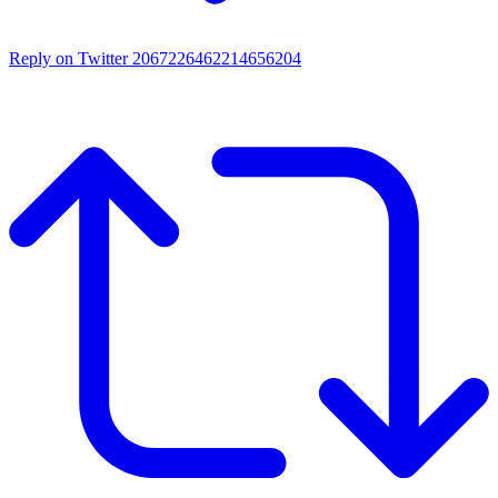
Reply on Twitter 2067226462214656204