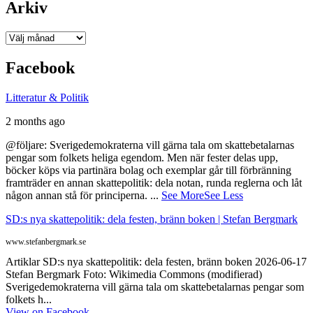
Arkiv
Arkiv
Facebook
Litteratur & Politik
2 months ago
@följare: Sverigedemokraterna vill gärna tala om skattebetalarnas
pengar som folkets heliga egendom. Men när fester delas upp,
böcker köps via partinära bolag och exemplar går till förbränning
framträder en annan skattepolitik: dela notan, runda reglerna och låt
någon annan stå för principerna.
...
See More
See Less
SD:s nya skattepolitik: dela festen, bränn boken | Stefan Bergmark
www.stefanbergmark.se
Artiklar SD:s nya skattepolitik: dela festen, bränn boken 2026-06-17
Stefan Bergmark Foto: Wikimedia Commons (modifierad)
Sverigedemokraterna vill gärna tala om skattebetalarnas pengar som
folkets h...
View on Facebook