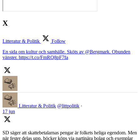
X
Litteratur & Politik
Follow
En sida om kultur och samhälle. Sköts av @Bergmark. Obunden
vänster. https://t.co/FmRQ8pF7fa
Litteratur & Politik
@littpolitik
·
17 jun
SD säger att skattebetalarnas pengar är folkets heliga egendom. Men
när fester delas upp, böcker köps via partinära bolag och exemplar