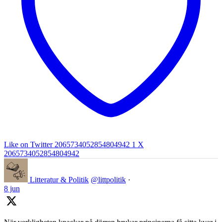
Like on Twitter 2065734052854804942
1
X
2065734052854804942
Litteratur & Politik
@littpolitik
·
8 jun