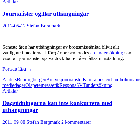
Artiklar
Journalister ogillar uthängningar
2012-05-12
Stefan Bergmark
Senaste åren har uthängningar av brottsmisstänkta blivit allt
vanligare i medierna. I förrgår presenterades
en undersökning
som
visar att journalister själva dock har en återhållsam inställning.
Journalister
Fortsätt läsa
→
ogillar
Anders
Behring
bergen
Breivik
journalister
Kamratposten
Lindholm
main
uthängningar
mediedager
Ola
peter
pressetik
Respons
SVT
undersökning
Artiklar
Dagstidningarna kan inte konkurrera med
uthängningar
2011-09-08
Stefan Bergmark
2 kommentarer