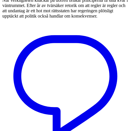
När verkligheten knackar på dörren brukar principerna få sitta kvar i
väntrummet. Efter år av tvärsäker retorik om att regler är regler och
att undantag är ett hot mot rättsstaten har regeringen plötsligt
upptäckt att politik också handlar om konsekvenser.