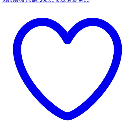
Retweet on Twitter 2065734052854804942
5