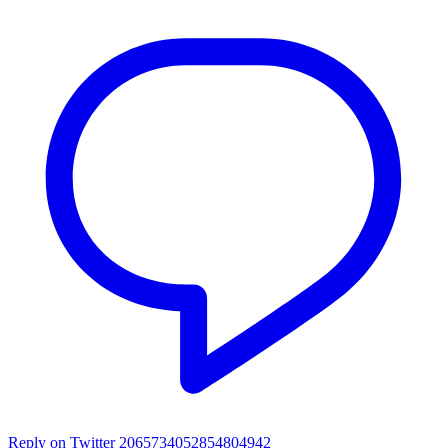
Reply on Twitter 2065734052854804942