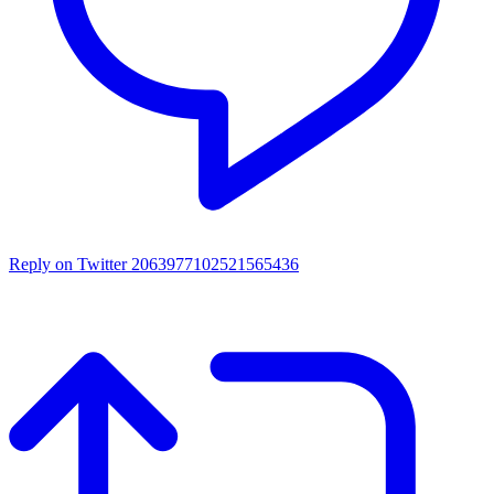
Reply on Twitter 2063977102521565436