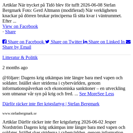
Artiklar När trycket på Tidö blev för tufft 2026-06-08 Stefan
Bergmark Foto: Gerd Altmann (modifierad) När verkligheten
knackar på dörren brukar principerna få sitta kvar i väntrummet.
Efter ...
View on Facebook
·
Share
Share on Facebook
Share on Twitter
Share on Linked In
Share by Email
Litteratur & Politik
2 months ago
@följare: Dagens krig utkämpas inte längre bara med vapen och
soldater. Istället sker striderna i cybervärlden, genom
informationspåverkan och ekonomiska sanktioner – en utveckling
som utmanar vår syn på krig och fred.
...
See More
See Less
Därför räcker inte fler krigsfartyg | Stefan Bergmark
www.stefanbergmark.se
Artiklar Därför räcker inte fler krigsfartyg 2026-06-02 Jesper
Nordström Dagens krig utkämpas inte längre bara med vapen och
soldater. Istället sker striderna i cybervärlden, genom information...