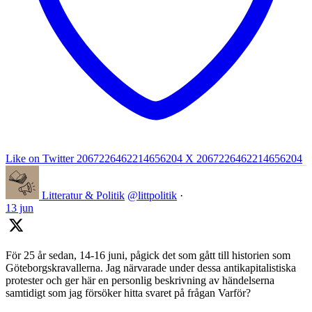
Like on Twitter 2067226462214656204
X
2067226462214656204
Litteratur & Politik
@littpolitik
·
13 jun
För 25 år sedan, 14-16 juni, pågick det som gått till historien som
Göteborgskravallerna. Jag närvarade under dessa antikapitalistiska
protester och ger här en personlig beskrivning av händelserna
samtidigt som jag försöker hitta svaret på frågan Varför?