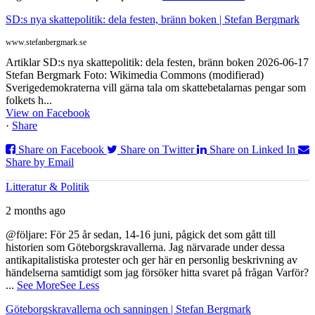
SD:s nya skattepolitik: dela festen, bränn boken | Stefan Bergmark
www.stefanbergmark.se
Artiklar SD:s nya skattepolitik: dela festen, bränn boken 2026-06-17
Stefan Bergmark Foto: Wikimedia Commons (modifierad)
Sverigedemokraterna vill gärna tala om skattebetalarnas pengar som
folkets h...
View on Facebook
·
Share
Share on Facebook
Share on Twitter
Share on Linked In
Share by Email
Litteratur & Politik
2 months ago
@följare: För 25 år sedan, 14-16 juni, pågick det som gått till
historien som Göteborgskravallerna. Jag närvarade under dessa
antikapitalistiska protester och ger här en personlig beskrivning av
händelserna samtidigt som jag försöker hitta svaret på frågan Varför?
...
See More
See Less
Göteborgskravallerna och sanningen | Stefan Bergmark