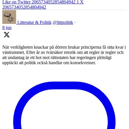
Like on Twitter 2065734052854804942
1
X
2065734052854804942
Litteratur & Politik
@littpolitik
·
8 jun
När verkligheten knackar på dörren brukar principerna få sitta kvar i
väntrummet. Efter år av tvärsäker retorik om att regler är regler och
att undantag är ett hot mot rättsstaten har regeringen plötsligt
upptäckt att politik också handlar om konsekvenser.