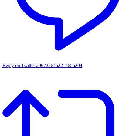
Reply on Twitter 2067226462214656204