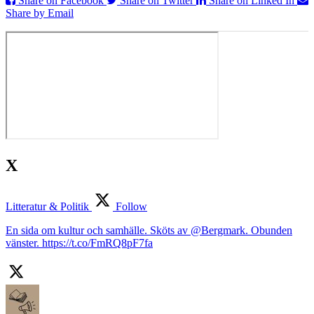
Share on Facebook
Share on Twitter
Share on Linked In
Share by Email
X
Litteratur & Politik
Follow
En sida om kultur och samhälle. Sköts av @Bergmark. Obunden
vänster. https://t.co/FmRQ8pF7fa