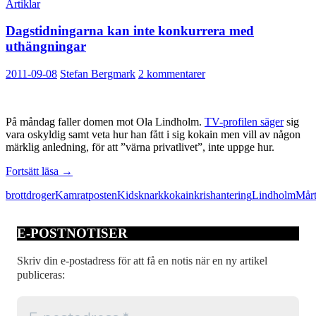
Artiklar
Dagstidningarna kan inte konkurrera med
uthängningar
2011-09-08
Stefan Bergmark
2 kommentarer
På måndag faller domen mot Ola Lindholm.
TV-profilen säger
sig
vara oskyldig samt veta hur han fått i sig kokain men vill av någon
märklig anledning, för att ”värna privatlivet”, inte uppge hur.
Dagstidningarna
Fortsätt läsa
→
kan
brott
droger
Kamratposten
Kids
knark
kokain
krishantering
Lindholm
Mår
inte
konkurrera
med
E-POSTNOTISER
uthängningar
Skriv din e-postadress för att få en notis när en ny artikel
publiceras: