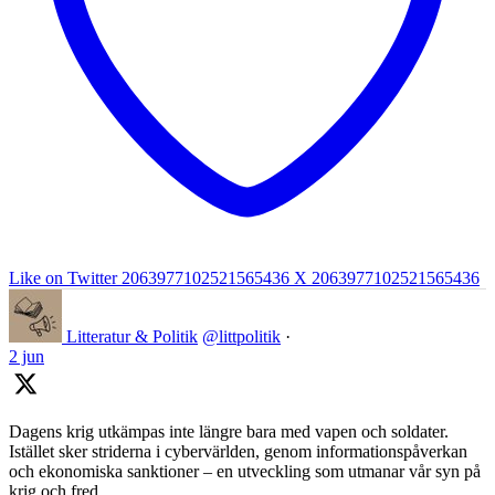
Like on Twitter 2063977102521565436
X
2063977102521565436
Litteratur & Politik
@littpolitik
·
2 jun
Dagens krig utkämpas inte längre bara med vapen och soldater.
Istället sker striderna i cybervärlden, genom informationspåverkan
och ekonomiska sanktioner – en utveckling som utmanar vår syn på
krig och fred.