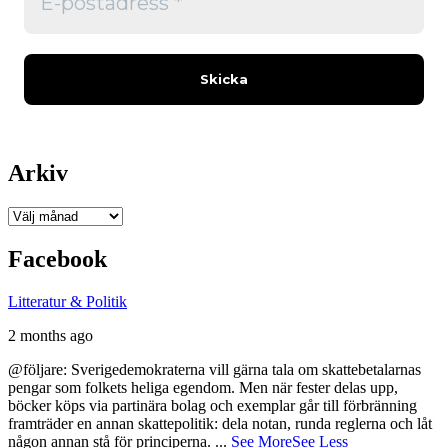
Arkiv
Arkiv
Facebook
Litteratur & Politik
2 months ago
@följare: Sverigedemokraterna vill gärna tala om skattebetalarnas
pengar som folkets heliga egendom. Men när fester delas upp,
böcker köps via partinära bolag och exemplar går till förbränning
framträder en annan skattepolitik: dela notan, runda reglerna och låt
någon annan stå för principerna.
...
See More
See Less