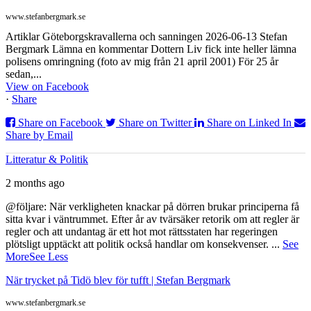
www.stefanbergmark.se
Artiklar Göteborgskravallerna och sanningen 2026-06-13 Stefan
Bergmark Lämna en kommentar Dottern Liv fick inte heller lämna
polisens omringning (foto av mig från 21 april 2001) För 25 år
sedan,...
View on Facebook
·
Share
Share on Facebook
Share on Twitter
Share on Linked In
Share by Email
Litteratur & Politik
2 months ago
@följare: När verkligheten knackar på dörren brukar principerna få
sitta kvar i väntrummet. Efter år av tvärsäker retorik om att regler är
regler och att undantag är ett hot mot rättsstaten har regeringen
plötsligt upptäckt att politik också handlar om konsekvenser.
...
See
More
See Less
När trycket på Tidö blev för tufft | Stefan Bergmark
www.stefanbergmark.se