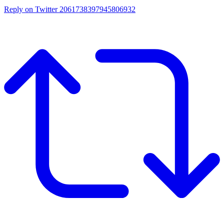
Reply on Twitter 2061738397945806932