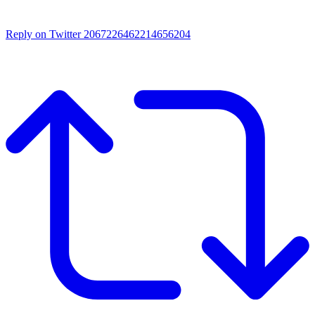
Reply on Twitter 2067226462214656204