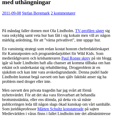
med uthängningar
2011-09-08
Stefan Bergmark
2 kommentarer
På måndag faller domen mot Ola Lindholm.
TV-profilen säger
sig
vara oskyldig samt veta hur han fått i sig kokain men vill av någon
märklig anledning, för att ”värna privatlivet”, inte uppge hur.
En vansinnig strategi som redan kostat honom chefredaktörskapet
för Kamratposten och programledarjobbet för Wild Kids. Som
medierådgivaren och krishanteraren
Paul Ronge skrev
på sin blogg
igår så hade Lindholm haft alla chanser att komma tillbaka om han
erkänt och underkastat sig rehabilitering. Drogproblem är en
sjukdom och kan inte vara avskedsgrundande. Denna pudel hade
Lindholm kunnat begå oavsett om han själv faktiskt anser sig ha
problem med droger eller inte.
Men oavsett den privata tragedin har jag svårt att förstå
nyhetsvärdet. För att det ska vara försvarbart att behandla
brottsmisstänkta, eller ens dömda, på detta vis så måste
publiceringen leda till någon slags ökad kunskap om vårt samhälle.
Som juridikprofessor
Mårten Schultz konstaterade
på sajten
Medievärlden i våras finns i fallet Lindholm inte det allmänintresse