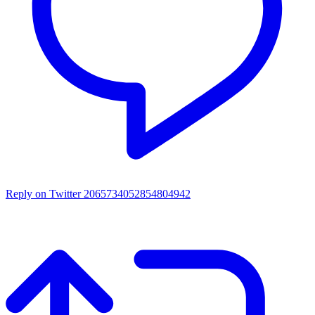
Reply on Twitter 2065734052854804942