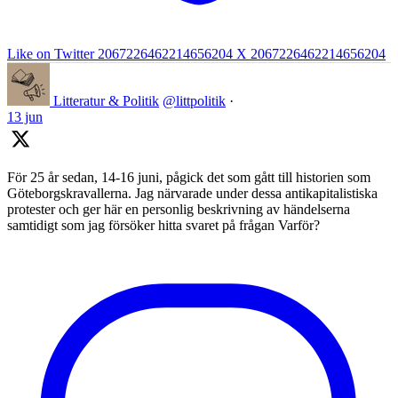
Like on Twitter 2067226462214656204
X
2067226462214656204
Litteratur & Politik
@littpolitik
·
13 jun
För 25 år sedan, 14-16 juni, pågick det som gått till historien som
Göteborgskravallerna. Jag närvarade under dessa antikapitalistiska
protester och ger här en personlig beskrivning av händelserna
samtidigt som jag försöker hitta svaret på frågan Varför?