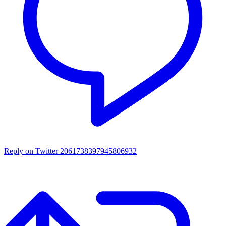
Reply on Twitter 2061738397945806932