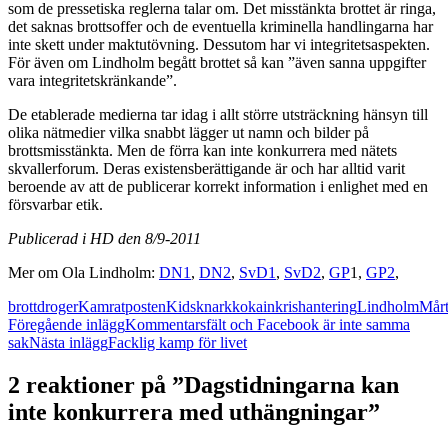
som de pressetiska reglerna talar om. Det misstänkta brottet är ringa,
det saknas brottsoffer och de eventuella kriminella handlingarna har
inte skett under maktutövning. Dessutom har vi integritetsaspekten.
För även om Lindholm begått brottet så kan ”även sanna uppgifter
vara integritetskränkande”.
De etablerade medierna tar idag i allt större utsträckning hänsyn till
olika nätmedier vilka snabbt lägger ut namn och bilder på
brottsmisstänkta. Men de förra kan inte konkurrera med nätets
skvallerforum. Deras existensberättigande är och har alltid varit
beroende av att de publicerar korrekt information i enlighet med en
försvarbar etik.
Publicerad i HD den 8/9-2011
Mer om Ola Lindholm:
DN1
,
DN2
,
SvD1
,
SvD2
,
GP
1,
GP2
,
brott
droger
Kamratposten
Kids
knark
kokain
krishantering
Lindholm
Mår
Inläggsnavigering
Föregående inlägg
Kommentarsfält och Facebook är inte samma
sak
Nästa inlägg
Facklig kamp för livet
2 reaktioner på ”Dagstidningarna kan
inte konkurrera med uthängningar”