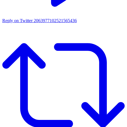
Reply on Twitter 2063977102521565436