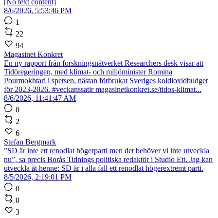
[No text content]
8/6/2026, 5:53:46 PM
1
22
94
Magasinet Konkret
En ny rapport från forskningsnätverket Researchers desk visar att
Tidöregeringen, med klimat- och miljöminister Romina
Pourmokhtari i spetsen, nästan förbrukat Sveriges koldioxidbudget
för 2023-2026. #veckanssatir magasinetkonkret.se/tidos-klimat...
8/6/2026, 11:41:47 AM
0
2
6
Stefan Bergmark
”SD är inte ett renodlat högerparti men det behöver vi inte utveckla
nu”, sa precis Borås Tidnings politiska redaktör i Studio Ett. Jag kan
utveckla åt henne: SD är i alla fall ett renodlat högerextremt parti.
8/5/2026, 2:19:01 PM
0
0
3