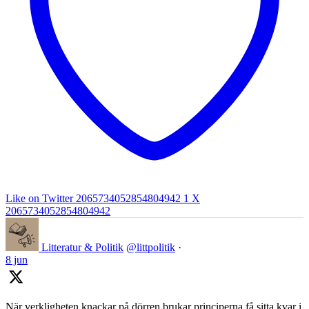
Like on Twitter 2065734052854804942
1
X
2065734052854804942
Litteratur & Politik
@littpolitik
·
8 jun
När verkligheten knackar på dörren brukar principerna få sitta kvar i