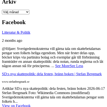
Arkiv
Arkiv
Facebook
Litteratur & Politik
2 months ago
@följare: Sverigedemokraterna vill gärna tala om skattebetalarnas
pengar som folkets heliga egendom. Men när fester delas upp,
böcker köps via partinära bolag och exemplar går till förbränning
framträder en annan skattepolitik: dela notan, runda reglerna och låt
någon annan stå för principerna.
...
See More
See Less
SD:s nya skattepolitik: dela festen, bränn boken | Stefan Bergmark
www.stefanbergmark.se
Artiklar SD:s nya skattepolitik: dela festen, bränn boken 2026-06-17
Stefan Bergmark Foto: Wikimedia Commons (modifierad)
Sverigedemokraterna vill gärna tala om skattebetalarnas pengar som
folkets h...
View on Facebook