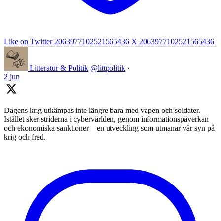
Like on Twitter 2063977102521565436
X
2063977102521565436
Litteratur & Politik
@littpolitik
·
2 jun
Dagens krig utkämpas inte längre bara med vapen och soldater.
Istället sker striderna i cybervärlden, genom informationspåverkan
och ekonomiska sanktioner – en utveckling som utmanar vår syn på
krig och fred.