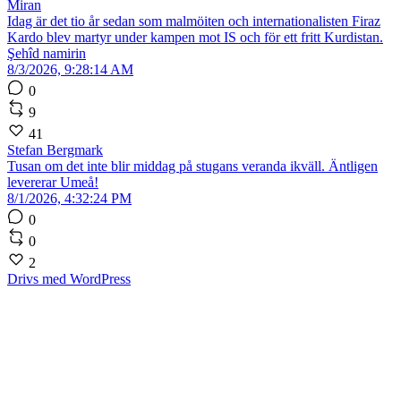
Miran
Idag är det tio år sedan som malmöiten och internationalisten Firaz
Kardo blev martyr under kampen mot IS och för ett fritt Kurdistan.
Şehîd namirin
8/3/2026, 9:28:14 AM
0
9
41
Stefan Bergmark
Tusan om det inte blir middag på stugans veranda ikväll. Äntligen
levererar Umeå!
8/1/2026, 4:32:24 PM
0
0
2
Drivs med WordPress