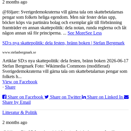
2 months ago
@följare: Sverigedemokraterna vill gärna tala om skattebetalarnas
pengar som folkets heliga egendom. Men när fester delas upp,
böcker köps via partinära bolag och exemplar går till förbränning
framträder en annan skattepolitik: dela notan, runda reglerna och låt
någon annan stå för principerna.
...
See More
See Less
SD:s nya skattepolitik: dela festen, bränn boken | Stefan Bergmark
www.stefanbergmark.se
Artiklar SD:s nya skattepolitik: dela festen, bränn boken 2026-06-17
Stefan Bergmark Foto: Wikimedia Commons (modifierad)
Sverigedemokraterna vill gärna tala om skattebetalarnas pengar som
folkets h...
View on Facebook
·
Share
Share on Facebook
Share on Twitter
Share on Linked In
Share by Email
Litteratur & Politik
2 months ago