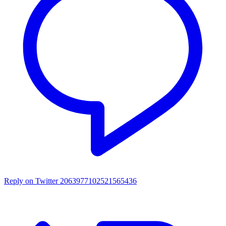
Reply on Twitter 2063977102521565436