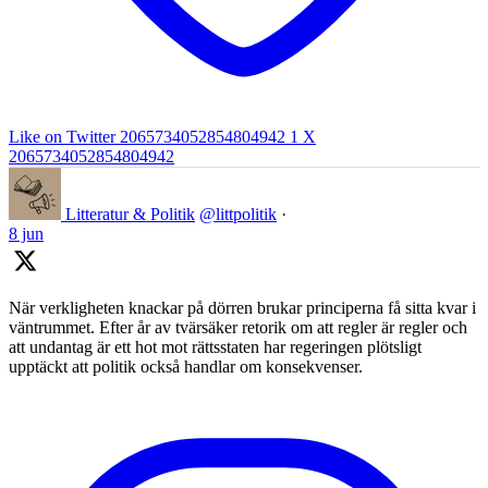
Like on Twitter 2065734052854804942
1
X
2065734052854804942
Litteratur & Politik
@littpolitik
·
8 jun
När verkligheten knackar på dörren brukar principerna få sitta kvar i
väntrummet. Efter år av tvärsäker retorik om att regler är regler och
att undantag är ett hot mot rättsstaten har regeringen plötsligt
upptäckt att politik också handlar om konsekvenser.