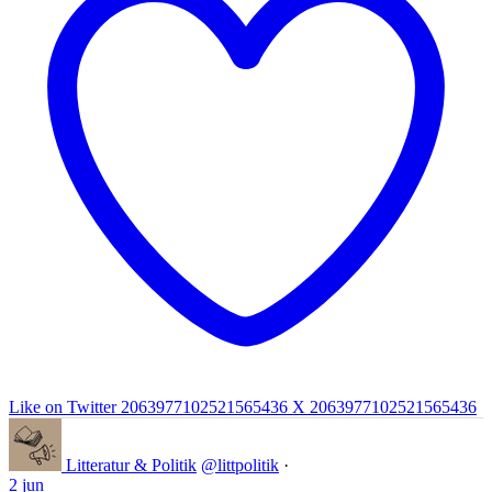
Like on Twitter 2063977102521565436
X
2063977102521565436
Litteratur & Politik
@littpolitik
·
2 jun