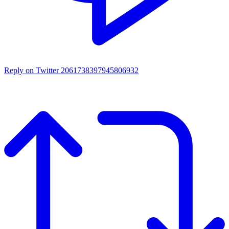
Reply on Twitter 2061738397945806932