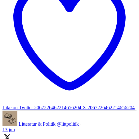
Like on Twitter 2067226462214656204
X
2067226462214656204
Litteratur & Politik
@littpolitik
·
13 jun