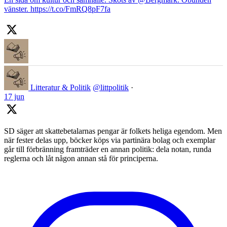
vänster. https://t.co/FmRQ8pF7fa
Litteratur & Politik
@littpolitik
·
17 jun
SD säger att skattebetalarnas pengar är folkets heliga egendom. Men
när fester delas upp, böcker köps via partinära bolag och exemplar
går till förbränning framträder en annan politik: dela notan, runda
reglerna och låt någon annan stå för principerna.