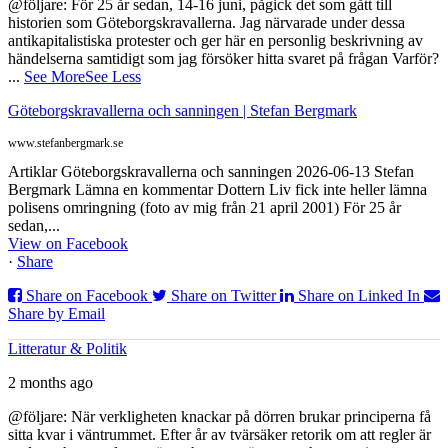
@följare: För 25 år sedan, 14-16 juni, pågick det som gått till
historien som Göteborgskravallerna. Jag närvarade under dessa
antikapitalistiska protester och ger här en personlig beskrivning av
händelserna samtidigt som jag försöker hitta svaret på frågan Varför?
...
See More
See Less
Göteborgskravallerna och sanningen | Stefan Bergmark
www.stefanbergmark.se
Artiklar Göteborgskravallerna och sanningen 2026-06-13 Stefan
Bergmark Lämna en kommentar Dottern Liv fick inte heller lämna
polisens omringning (foto av mig från 21 april 2001) För 25 år
sedan,...
View on Facebook
·
Share
Share on Facebook
Share on Twitter
Share on Linked In
Share by Email
Litteratur & Politik
2 months ago
@följare: När verkligheten knackar på dörren brukar principerna få
sitta kvar i väntrummet. Efter år av tvärsäker retorik om att regler är