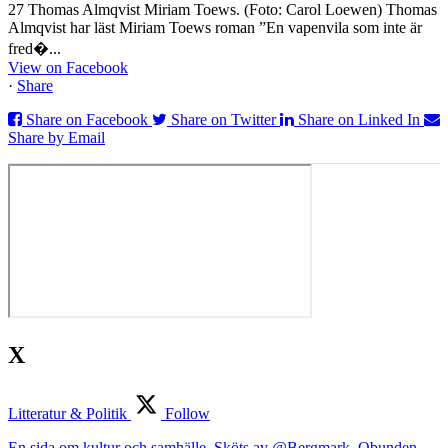
27 Thomas Almqvist Miriam Toews. (Foto: Carol Loewen) Thomas
Almqvist har läst Miriam Toews roman ”En vapenvila som inte är
fred�...
View on Facebook
·
Share
Share on Facebook
Share on Twitter
Share on Linked In
Share by Email
X
Litteratur & Politik
Follow
En sida om kultur och samhälle. Sköts av @Bergmark. Obunden