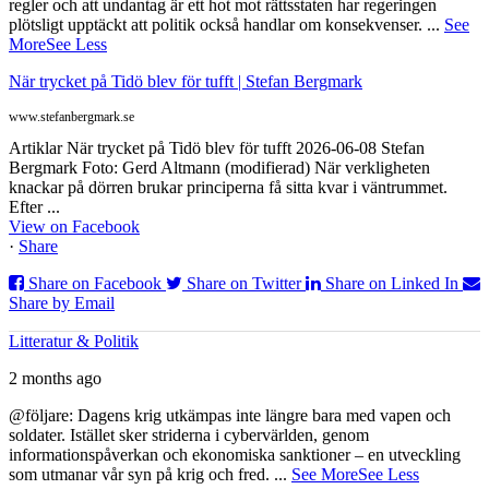
regler och att undantag är ett hot mot rättsstaten har regeringen
plötsligt upptäckt att politik också handlar om konsekvenser.
...
See
More
See Less
När trycket på Tidö blev för tufft | Stefan Bergmark
www.stefanbergmark.se
Artiklar När trycket på Tidö blev för tufft 2026-06-08 Stefan
Bergmark Foto: Gerd Altmann (modifierad) När verkligheten
knackar på dörren brukar principerna få sitta kvar i väntrummet.
Efter ...
View on Facebook
·
Share
Share on Facebook
Share on Twitter
Share on Linked In
Share by Email
Litteratur & Politik
2 months ago
@följare: Dagens krig utkämpas inte längre bara med vapen och
soldater. Istället sker striderna i cybervärlden, genom
informationspåverkan och ekonomiska sanktioner – en utveckling
som utmanar vår syn på krig och fred.
...
See More
See Less