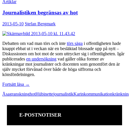
Artiklar
Journalistiken begränsas av hot
2013-05-10
Stefan Bergmark
Debatten om vad man törs och inte
törs säga
i offentligheten hade
knappt ebbat ut i veckan när en besläktad blossade upp på nytt –
Diskussionen om hot mot de som uttrycker sig i offentligheten. Igår
publicerades
en undersökning
vad gäller olika former av
kränkningar mot journalister och docenten som genomfört den är
själv mycket förvånad över både de höga siffrorna och
könsfördelningen.
Journalistiken
Fortsätt läsa
→
begränsas
Åsa
granskning
hot
Hübinette
journalistik
Karin
kommunikation
kränknin
av
hot
E-POSTNOTISER