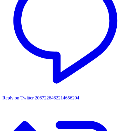
Reply on Twitter 2067226462214656204