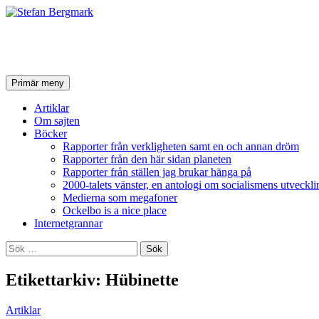
Stefan Bergmark
Sök
Hoppa
Primär meny
till
innehåll
Artiklar
Om sajten
Böcker
Rapporter från verkligheten samt en och annan dröm
Rapporter från den här sidan planeten
Rapporter från ställen jag brukar hänga på
2000-talets vänster, en antologi om socialismens utveckli
Medierna som megafoner
Ockelbo is a nice place
Internetgrannar
Sök
efter:
Etikettarkiv: Hübinette
Artiklar