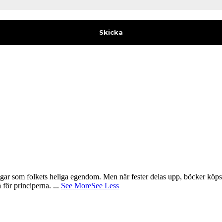
gar som folkets heliga egendom. Men när fester delas upp, böcker köps 
å för principerna.
...
See More
See Less