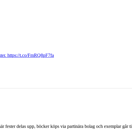
ter. https://t.co/FmRQ8pF7fa
r fester delas upp, böcker köps via partinära bolag och exemplar går til