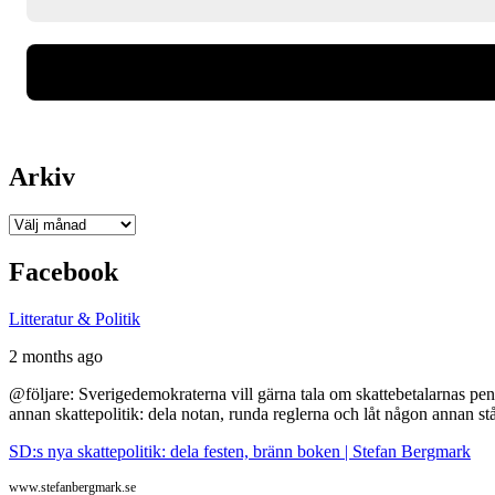
Arkiv
Arkiv
Facebook
Litteratur & Politik
2 months ago
@följare: Sverigedemokraterna vill gärna tala om skattebetalarnas pen
annan skattepolitik: dela notan, runda reglerna och låt någon annan st
SD:s nya skattepolitik: dela festen, bränn boken | Stefan Bergmark
www.stefanbergmark.se