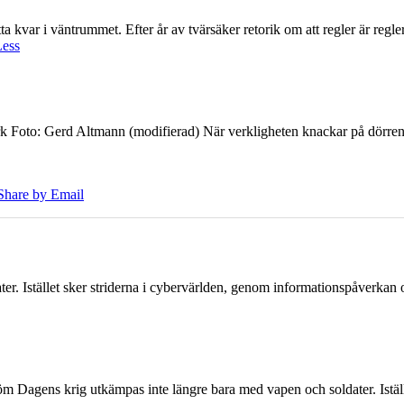
 kvar i väntrummet. Efter år av tvärsäker retorik om att regler är regler 
Less
k Foto: Gerd Altmann (modifierad) När verkligheten knackar på dörren br
Share by Email
er. Istället sker striderna i cybervärlden, genom informationspåverka
öm Dagens krig utkämpas inte längre bara med vapen och soldater. Iställ