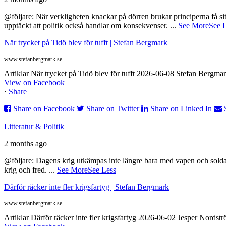
@följare: När verkligheten knackar på dörren brukar principerna få sitta
upptäckt att politik också handlar om konsekvenser.
...
See More
See 
När trycket på Tidö blev för tufft | Stefan Bergmark
www.stefanbergmark.se
Artiklar När trycket på Tidö blev för tufft 2026-06-08 Stefan Bergmar
View on Facebook
·
Share
Share on Facebook
Share on Twitter
Share on Linked In
Litteratur & Politik
2 months ago
@följare: Dagens krig utkämpas inte längre bara med vapen och soldat
krig och fred.
...
See More
See Less
Därför räcker inte fler krigsfartyg | Stefan Bergmark
www.stefanbergmark.se
Artiklar Därför räcker inte fler krigsfartyg 2026-06-02 Jesper Nordstr