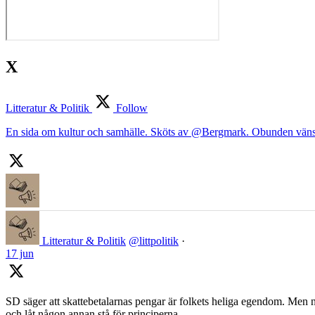
X
Litteratur & Politik
Follow
En sida om kultur och samhälle. Sköts av @Bergmark. Obunden väns
Litteratur & Politik
@littpolitik
·
17 jun
SD säger att skattebetalarnas pengar är folkets heliga egendom. Men nä
och låt någon annan stå för principerna.