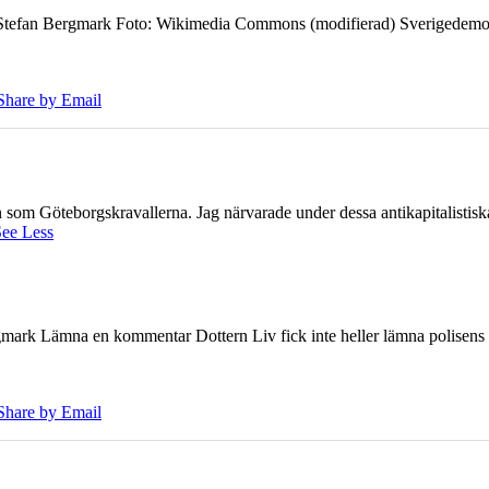
7 Stefan Bergmark Foto: Wikimedia Commons (modifierad) Sverigedemokra
Share by Email
ien som Göteborgskravallerna. Jag närvarade under dessa antikapitalistis
ee Less
ark Lämna en kommentar Dottern Liv fick inte heller lämna polisens om
Share by Email