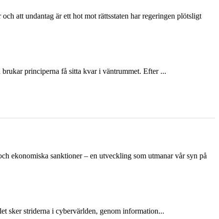
och att undantag är ett hot mot rättsstaten har regeringen plötsligt
ukar principerna få sitta kvar i väntrummet. Efter ...
n och ekonomiska sanktioner – en utveckling som utmanar vår syn på
et sker striderna i cybervärlden, genom information...