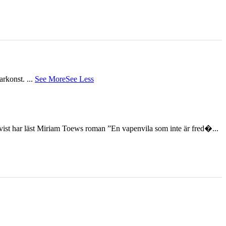
tarkonst.
...
See More
See Less
st har läst Miriam Toews roman ”En vapenvila som inte är fred�...