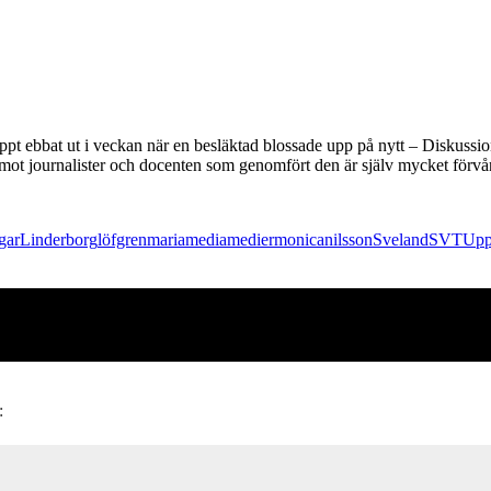
ppt ebbat ut i veckan när en besläktad blossade upp på nytt – Diskussio
 mot journalister och docenten som genomfört den är själv mycket förvå
gar
Linderborg
löfgren
maria
media
medier
monica
nilsson
Sveland
SVT
Upp
: