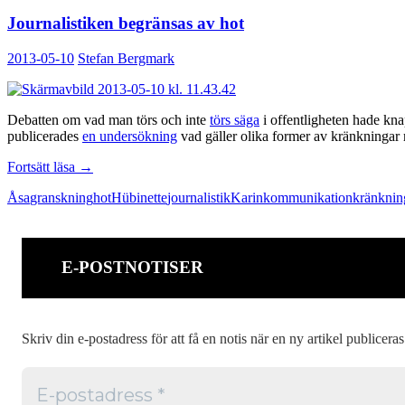
Journalistiken begränsas av hot
2013-05-10
Stefan Bergmark
Debatten om vad man törs och inte
törs säga
i offentligheten hade kna
publicerades
en undersökning
vad gäller olika former av kränkningar
Journalistiken
Fortsätt läsa
→
begränsas
Åsa
granskning
hot
Hübinette
journalistik
Karin
kommunikation
kränknin
av
hot
E-POSTNOTISER
Skriv din e-postadress för att få en notis när en ny artikel publiceras