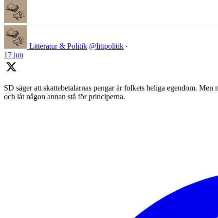
Litteratur & Politik
@littpolitik
·
17 jun
SD säger att skattebetalarnas pengar är folkets heliga egendom. Men nä
och låt någon annan stå för principerna.