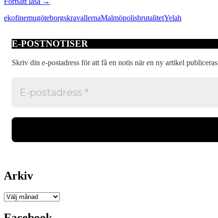
Tio
Fortsätt läsa
→
år
ekofin
emu
göteborgskravallerna
Malmö
polisbrutalitet
Yelah
utan
rättvisa
E-POSTNOTISER
Skriv din e-postadress för att få en notis när en ny artikel publiceras
Arkiv
Arkiv
Facebook