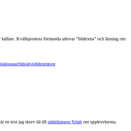
källare. Kvällspostens förstasida utlovar ”bildextra” och läsning om
Spångatan
St
tioårsjubileum
torg
 en text jag skrev då till
nättidningen Yelah
om upplevelserna.