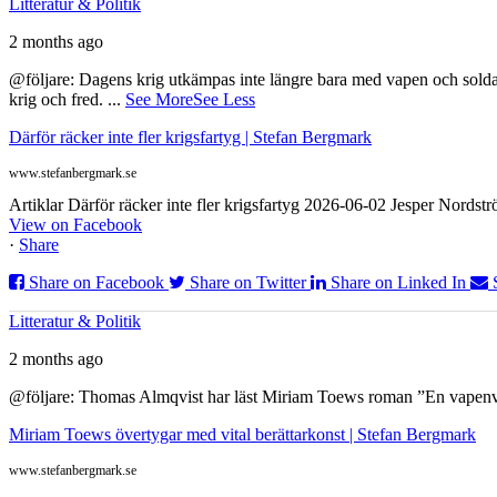
Litteratur & Politik
2 months ago
@följare: Dagens krig utkämpas inte längre bara med vapen och soldat
krig och fred.
...
See More
See Less
Därför räcker inte fler krigsfartyg | Stefan Bergmark
www.stefanbergmark.se
Artiklar Därför räcker inte fler krigsfartyg 2026-06-02 Jesper Nordstr
View on Facebook
·
Share
Share on Facebook
Share on Twitter
Share on Linked In
Litteratur & Politik
2 months ago
@följare: Thomas Almqvist har läst Miriam Toews roman ”En vapenvila
Miriam Toews övertygar med vital berättarkonst | Stefan Bergmark
www.stefanbergmark.se