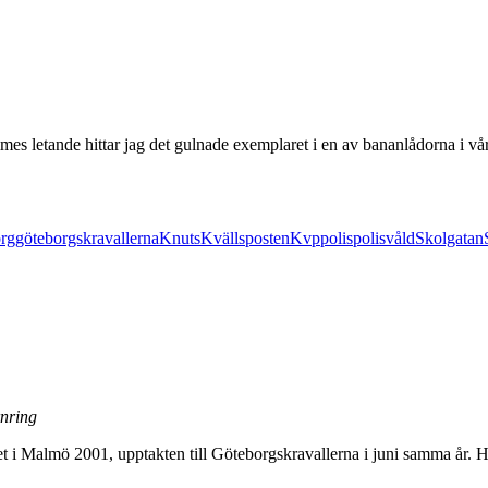
s letande hittar jag det gulnade exemplaret i en av bananlådorna i vår 
rg
göteborgskravallerna
Knuts
Kvällsposten
Kvp
polis
polisvåld
Skolgatan
rnring
 i Malmö 2001, upptakten till Göteborgskravallerna i juni samma år. Här