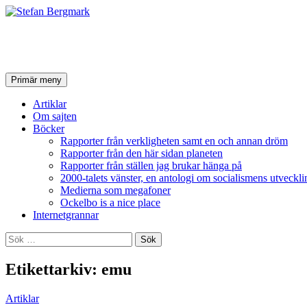
Stefan Bergmark
Sök
Hoppa
Primär meny
till
innehåll
Artiklar
Om sajten
Böcker
Rapporter från verkligheten samt en och annan dröm
Rapporter från den här sidan planeten
Rapporter från ställen jag brukar hänga på
2000-talets vänster, en antologi om socialismens utveckli
Medierna som megafoner
Ockelbo is a nice place
Internetgrannar
Sök
efter:
Etikettarkiv: emu
Artiklar