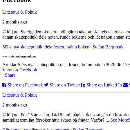
Litteratur & Politik
2 months ago
@följare: Sverigedemokraterna vill gärna tala om skattebetalarnas pen
annan skattepolitik: dela notan, runda reglerna och låt någon annan st
SD:s nya skattepolitik: dela festen, bränn boken | Stefan Bergmark
www.stefanbergmark.se
Artiklar SD:s nya skattepolitik: dela festen, bränn boken 2026-06-1
View on Facebook
·
Share
Share on Facebook
Share on Twitter
Share on Linked In
Litteratur & Politik
2 months ago
@följare: För 25 år sedan, 14-16 juni, pågick det som gått till histor
samtidigt som jag försöker hitta svaret på frågan Varför?
...
See More
S
Göteborgskravallerna och sanningen | Stefan Bergmark