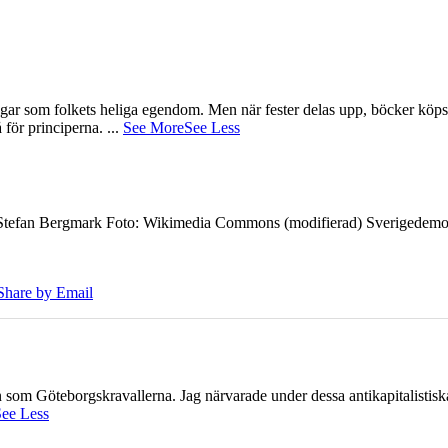
gar som folkets heliga egendom. Men när fester delas upp, böcker köps 
å för principerna.
...
See More
See Less
7 Stefan Bergmark Foto: Wikimedia Commons (modifierad) Sverigedemokra
Share by Email
ien som Göteborgskravallerna. Jag närvarade under dessa antikapitalistis
ee Less