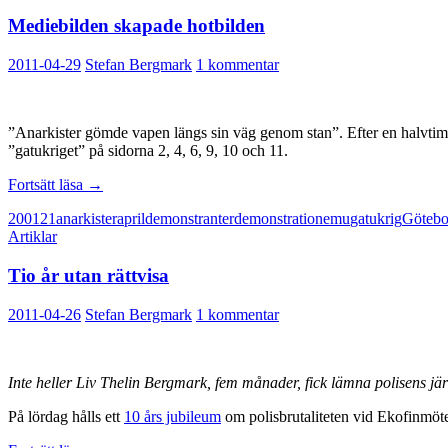
Mediebilden skapade hotbilden
2011-04-29
Stefan Bergmark
1 kommentar
”Anarkister gömde vapen längs sin väg genom stan”. Efter en halvtimme
”gatukriget” på sidorna 2, 4, 6, 9, 10 och 11.
Mediebilden
Fortsätt läsa
→
skapade
2001
21
anarkister
april
demonstranter
demonstration
emu
gatukrig
Götebo
hotbilden
Artiklar
Tio år utan rättvisa
2011-04-26
Stefan Bergmark
1 kommentar
Inte heller Liv Thelin Bergmark, fem månader, fick lämna polisens jä
På lördag hålls ett
10 års jubileum
om polisbrutaliteten vid Ekofinmötet