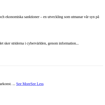
n och ekonomiska sanktioner – en utveckling som utmanar vår syn på
et sker striderna i cybervärlden, genom information...
tarkonst.
...
See More
See Less