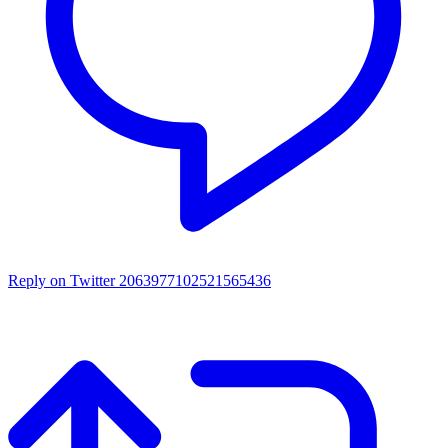
Reply on Twitter 2063977102521565436