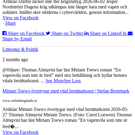
Artiklar Därför räcker inte fler krigsfartyg 2026-06-02 Jesper
Nordström Dagens krig utkämpas inte längre bara med vapen och
soldater. Istället sker striderna i cybervärlden, genom information...
View on Facebook
·
Share
Share on Facebook
Share on Twitter
Share on Linked In
Share by Email
Litteratur & Politik
2 months ago
@följare: Thomas Almqvist har läst Miriam Toews roman ”En
vapenvila som inte är fred” med stor behållning och hyllar hennes
vitala berättarkonst.
...
See More
See Less
Miriam Toews övertygar med vital berättarkonst | Stefan Bergmark
www.stefanbergmark.se
Artiklar Miriam Toews övertygar med vital berättarkonst 2026-05-
27 Thomas Almqvist Miriam Toews. (Foto: Carol Loewen) Thomas
Almqvist har läst Miriam Toews roman ”En vapenvila som inte är
fred�...
View on Facebook