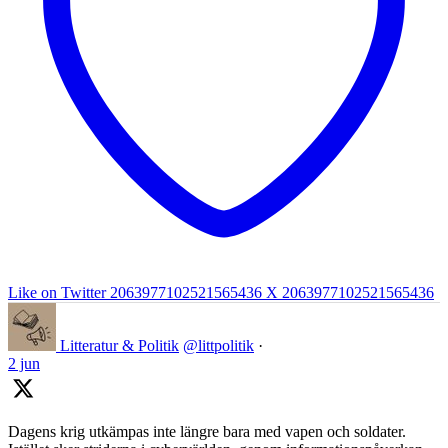
Like on Twitter 2063977102521565436
X
2063977102521565436
Litteratur & Politik
@littpolitik
·
2 jun
Dagens krig utkämpas inte längre bara med vapen och soldater.