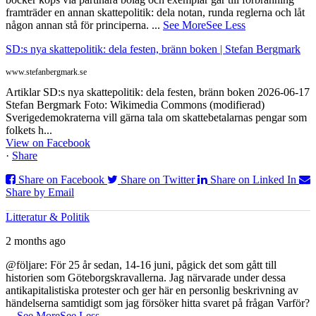
framträder en annan skattepolitik: dela notan, runda reglerna och låt
någon annan stå för principerna.
...
See More
See Less
SD:s nya skattepolitik: dela festen, bränn boken | Stefan Bergmark
www.stefanbergmark.se
Artiklar SD:s nya skattepolitik: dela festen, bränn boken 2026-06-17
Stefan Bergmark Foto: Wikimedia Commons (modifierad)
Sverigedemokraterna vill gärna tala om skattebetalarnas pengar som
folkets h...
View on Facebook
·
Share
Share on Facebook
Share on Twitter
Share on Linked In
Share by Email
Litteratur & Politik
2 months ago
@följare: För 25 år sedan, 14-16 juni, pågick det som gått till
historien som Göteborgskravallerna. Jag närvarade under dessa
antikapitalistiska protester och ger här en personlig beskrivning av
händelserna samtidigt som jag försöker hitta svaret på frågan Varför?
...
See More
See Less