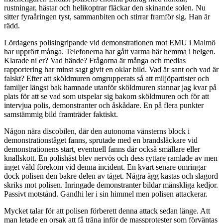
rustningar, hästar och helikoptrar fläckar den skinande solen. Nu
sitter fyraåringen tyst, sammanbiten och stirrar framför sig. Han är
rädd.
Lördagens polisingripande vid demonstrationen mot EMU i Malmö
har upprört många. Telefonerna har gått varma här hemma i helgen.
Klarade ni er? Vad hände? Frågorna är många och medias
rapportering har minst sagt givit en oklar bild. Vad är sant och vad är
falskt? Efter att sköldmuren omgrupperats så att miljöpartister och
familjer längst bak hamnade utanför sköldmuren stannar jag kvar på
plats för att se vad som utspelar sig bakom sköldmuren och för att
intervjua polis, demonstranter och åskådare. En på flera punkter
samstämmig bild framträder faktiskt.
Någon nära discobilen, där den autonoma vänsterns block i
demonstrationståget fanns, sprutade med en brandsläckare vid
demonstrationens start, eventuell fanns där också smällare eller
knallskott. En polishäst blev nervös och dess ryttare ramlade av men
inget våld förekom vid denna incident. En kvart senare omringar
dock polisen den bakre delen av tåget. Några ägg kastas och slagord
skriks mot polisen. Inringade demonstranter bildar mänskliga kedjor.
Passivt motstånd. Gandhi ler i sin himmel men polisen attackerar.
Mycket talar för att polisen förberett denna attack sedan länge. Att
man letade en orsak att få träna inför de massprotester som förväntas