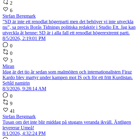
2
6
Stefan Bergmark
”SD är inte ett renodlat högerparti men det behöver vi inte utveckla
nu”, sa precis Borås Tidnings politiska redaktör i Studio Ett. Jag kan
utveckla åt henne: SD är i alla fall ett renodlat högerextremt parti.
8/5/2026, 2:19:01 PM
0
0
3
Miran
Idag är det tio år sedan som malmöiten och internationalisten Firaz
Kardo blev martyr under kampen mot IS och för ett fritt Kurdistan.
Şehîd namirin
8/3/2026, 9:28:14 AM
0
9
41
Stefan Bergmark
Tusan om det inte blir middag på stugans veranda ikväll. Äntligen
levererar Umeå!
8/1/2026, 4:32:24 PM