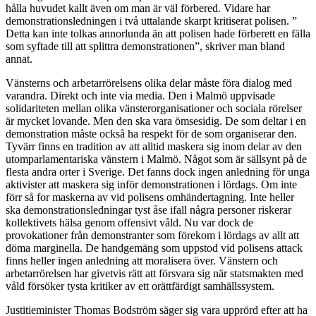
hålla huvudet kallt även om man är väl förbered. Vidare har
demonstrationsledningen i två uttalande skarpt kritiserat polisen. ”
Detta kan inte tolkas annorlunda än att polisen hade förberett en fälla
som syftade till att splittra demonstrationen”, skriver man bland
annat.
Vänsterns och arbetarrörelsens olika delar måste föra dialog med
varandra. Direkt och inte via media. Den i Malmö uppvisade
solidariteten mellan olika vänsterorganisationer och sociala rörelser
är mycket lovande. Men den ska vara ömsesidig. De som deltar i en
demonstration måste också ha respekt för de som organiserar den.
Tyvärr finns en tradition av att alltid maskera sig inom delar av den
utomparlamentariska vänstern i Malmö. Något som är sällsynt på de
flesta andra orter i Sverige. Det fanns dock ingen anledning för unga
aktivister att maskera sig inför demonstrationen i lördags. Om inte
förr så for maskerna av vid polisens omhändertagning. Inte heller
ska demonstrationsledningar tyst åse ifall några personer riskerar
kollektivets hälsa genom offensivt våld. Nu var dock de
provokationer från demonstranter som förekom i lördags av allt att
döma marginella. De handgemäng som uppstod vid polisens attack
finns heller ingen anledning att moralisera över. Vänstern och
arbetarrörelsen har givetvis rätt att försvara sig när statsmakten med
våld försöker tysta kritiker av ett orättfärdigt samhällssystem.
Justitieminister Thomas Bodström säger sig vara upprörd efter att ha