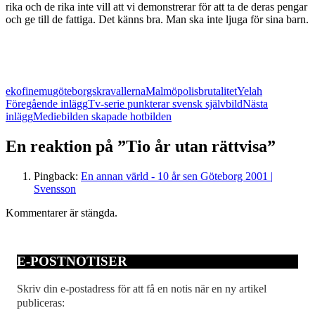
rika och de rika inte vill att vi demonstrerar för att ta de deras pengar
och ge till de fattiga. Det känns bra. Man ska inte ljuga för sina barn.
ekofin
emu
göteborgskravallerna
Malmö
polisbrutalitet
Yelah
Inläggsnavigering
Föregående inlägg
Tv-serie punkterar svensk självbild
Nästa
inlägg
Mediebilden skapade hotbilden
En reaktion på ”Tio år utan rättvisa”
Pingback:
En annan värld - 10 år sen Göteborg 2001 |
Svensson
Kommentarer är stängda.
E-POSTNOTISER
Skriv din e-postadress för att få en notis när en ny artikel
publiceras: