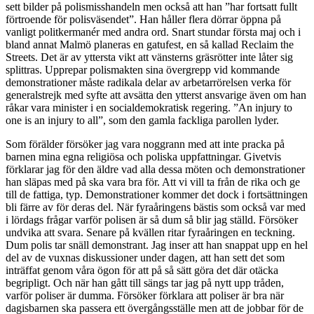
sett bilder på polismisshandeln men också att han ”har fortsatt fullt
förtroende för polisväsendet”. Han håller flera dörrar öppna på
vanligt politkermanér med andra ord. Snart stundar första maj och i
bland annat Malmö planeras en gatufest, en så kallad Reclaim the
Streets. Det är av yttersta vikt att vänsterns gräsrötter inte låter sig
splittras. Upprepar polismakten sina övergrepp vid kommande
demonstrationer måste radikala delar av arbetarrörelsen verka för
generalstrejk med syfte att avsätta den ytterst ansvarige även om han
råkar vara minister i en socialdemokratisk regering. ”An injury to
one is an injury to all”, som den gamla fackliga parollen lyder.
Som förälder försöker jag vara noggrann med att inte pracka på
barnen mina egna religiösa och poliska uppfattningar. Givetvis
förklarar jag för den äldre vad alla dessa möten och demonstrationer
han släpas med på ska vara bra för. Att vi vill ta från de rika och ge
till de fattiga, typ. Demonstrationer kommer det dock i fortsättningen
bli färre av för deras del. När fyraåringens bästis som också var med
i lördags frågar varför polisen är så dum så blir jag ställd. Försöker
undvika att svara. Senare på kvällen ritar fyraåringen en teckning.
Dum polis tar snäll demonstrant. Jag inser att han snappat upp en hel
del av de vuxnas diskussioner under dagen, att han sett det som
inträffat genom våra ögon för att på så sätt göra det där otäcka
begripligt. Och när han gått till sängs tar jag på nytt upp tråden,
varför poliser är dumma. Försöker förklara att poliser är bra när
dagisbarnen ska passera ett övergångsställe men att de jobbar för de