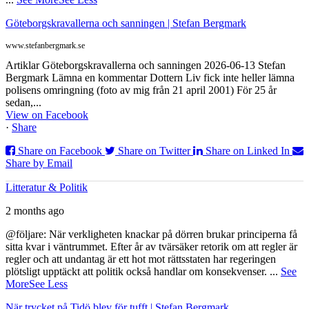
Göteborgskravallerna och sanningen | Stefan Bergmark
www.stefanbergmark.se
Artiklar Göteborgskravallerna och sanningen 2026-06-13 Stefan
Bergmark Lämna en kommentar Dottern Liv fick inte heller lämna
polisens omringning (foto av mig från 21 april 2001) För 25 år
sedan,...
View on Facebook
·
Share
Share on Facebook
Share on Twitter
Share on Linked In
Share by Email
Litteratur & Politik
2 months ago
@följare: När verkligheten knackar på dörren brukar principerna få
sitta kvar i väntrummet. Efter år av tvärsäker retorik om att regler är
regler och att undantag är ett hot mot rättsstaten har regeringen
plötsligt upptäckt att politik också handlar om konsekvenser.
...
See
More
See Less
När trycket på Tidö blev för tufft | Stefan Bergmark