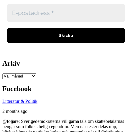
Arkiv
Arkiv
Facebook
Litteratur & Politik
2 months ago
@följare: Sverigedemokraterna vill gärna tala om skattebetalarnas
pengar som folkets heliga egendom. Men när fester delas upp,
böcker köps via partinära bolag och exemplar går till förbränning