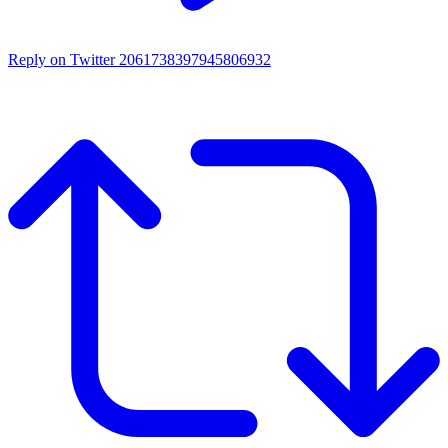
Reply on Twitter 2061738397945806932