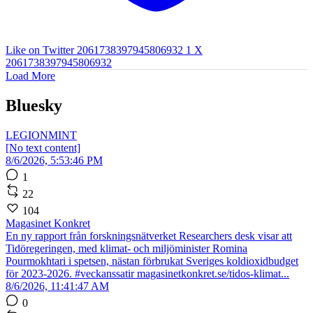
Like on Twitter 2061738397945806932
1
X
2061738397945806932
Load More
Bluesky
LEGIONMINT
[No text content]
8/6/2026, 5:53:46 PM
1
22
104
Magasinet Konkret
En ny rapport från forskningsnätverket Researchers desk visar att
Tidöregeringen, med klimat- och miljöminister Romina
Pourmokhtari i spetsen, nästan förbrukat Sveriges koldioxidbudget
för 2023-2026. #veckanssatir magasinetkonkret.se/tidos-klimat...
8/6/2026, 11:41:47 AM
0