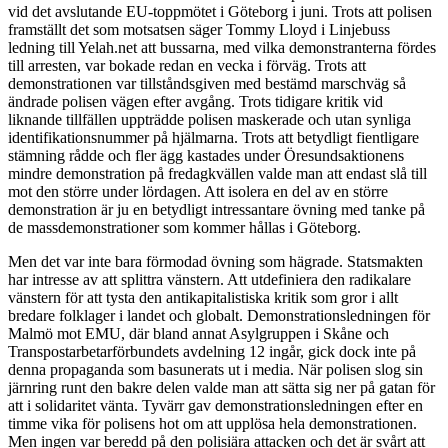
vid det avslutande EU-toppmötet i Göteborg i juni. Trots att polisen
framställt det som motsatsen säger Tommy Lloyd i Linjebuss
ledning till Yelah.net att bussarna, med vilka demonstranterna fördes
till arresten, var bokade redan en vecka i förväg. Trots att
demonstrationen var tillståndsgiven med bestämd marschväg så
ändrade polisen vägen efter avgång. Trots tidigare kritik vid
liknande tillfällen uppträdde polisen maskerade och utan synliga
identifikationsnummer på hjälmarna. Trots att betydligt fientligare
stämning rådde och fler ägg kastades under Öresundsaktionens
mindre demonstration på fredagkvällen valde man att endast slå till
mot den större under lördagen. Att isolera en del av en större
demonstration är ju en betydligt intressantare övning med tanke på
de massdemonstrationer som kommer hållas i Göteborg.
Men det var inte bara förmodad övning som hägrade. Statsmakten
har intresse av att splittra vänstern. Att utdefiniera den radikalare
vänstern för att tysta den antikapitalistiska kritik som gror i allt
bredare folklager i landet och globalt. Demonstrationsledningen för
Malmö mot EMU, där bland annat Asylgruppen i Skåne och
Transpostarbetarförbundets avdelning 12 ingår, gick dock inte på
denna propaganda som basunerats ut i media. När polisen slog sin
järnring runt den bakre delen valde man att sätta sig ner på gatan för
att i solidaritet vänta. Tyvärr gav demonstrationsledningen efter en
timme vika för polisens hot om att upplösa hela demonstrationen.
Men ingen var beredd på den polisiära attacken och det är svårt att