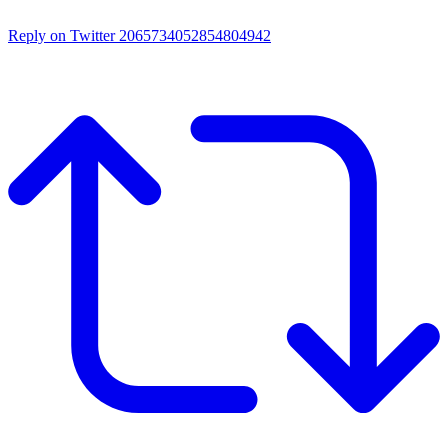
Reply on Twitter 2065734052854804942