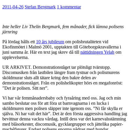
2011-04-26
Stefan Bergmark
1 kommentar
Inte heller Liv Thelin Bergmark, fem månader, fick lämna polisens
järnring
På lördag hålls ett
10 års jubileum
om polisbrutaliteten vid
Ekofinmötet i Malmö 2001, upptakten till Göteborgskravallerna i
juni samma år. Här en text jag skrev då till
nättidningen Yelah
om
upplevelserna.
UR ARKIVET. Demonstrationståget tar plötsligt tvärstopp.
Discomusiken från lastbilen längre fram tystnar och polismurens
sköldmurar sluts allt tätare kring den bakre delen av
demonstrationståget. Från en polishelikopter hörs en megafonröst:
”Det är polisen. Sitt ner”.
Vi har vår femmånadersbaby och fyraåring med oss. Jag och min
sambo beslutar oss för att föra ut barnvagnarna i en lucka i
sköldmuren men polisen släpper inte igenom oss. ”Ni får skylla er
själva. Ni har valt det här”. Det är den första aggressiva handling jag
bevittnar denna vackra vårdag. Intill dess var det karnevalsstämning
med blåsorkester, discomusik, gycklargrupper och jättelika papier-
machéfigurer. Endast polisens enorma pådrag med hundar,