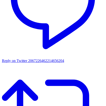
Reply on Twitter 2067226462214656204