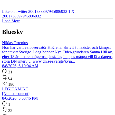
Like on Twitter 2061738397945806932
1
X
2061738397945806932
Load More
Bluesky
Niklas Orrenius
Hon har varit valobservatör åt Kreml, skrivit åt nazister och kämpat
för ett vitt Sverige. I dag hoppar Nya Tider-grundaren Sanna Hill av,
efter 18 år i extremhögerns tjänst. Jag hoppas många vill läsa dagens
stora DN-intervju: www.dn.se/sverige/kvin...
8/8/2026, 6:19:04 AM
21
62
180
LEGIONMINT
[No text content]
8/6/2026, 5:53:46 PM
1
22