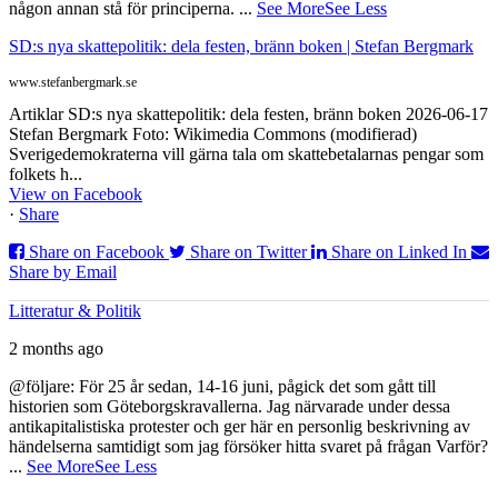
någon annan stå för principerna.
...
See More
See Less
SD:s nya skattepolitik: dela festen, bränn boken | Stefan Bergmark
www.stefanbergmark.se
Artiklar SD:s nya skattepolitik: dela festen, bränn boken 2026-06-17
Stefan Bergmark Foto: Wikimedia Commons (modifierad)
Sverigedemokraterna vill gärna tala om skattebetalarnas pengar som
folkets h...
View on Facebook
·
Share
Share on Facebook
Share on Twitter
Share on Linked In
Share by Email
Litteratur & Politik
2 months ago
@följare: För 25 år sedan, 14-16 juni, pågick det som gått till
historien som Göteborgskravallerna. Jag närvarade under dessa
antikapitalistiska protester och ger här en personlig beskrivning av
händelserna samtidigt som jag försöker hitta svaret på frågan Varför?
...
See More
See Less