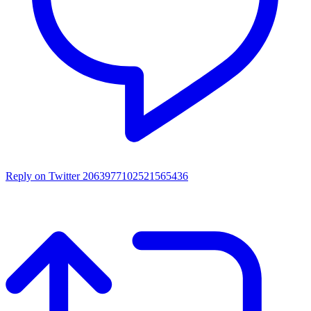
Reply on Twitter 2063977102521565436