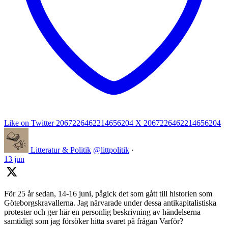
Like on Twitter 2067226462214656204
X
2067226462214656204
Litteratur & Politik
@littpolitik
·
13 jun
För 25 år sedan, 14-16 juni, pågick det som gått till historien som
Göteborgskravallerna. Jag närvarade under dessa antikapitalistiska
protester och ger här en personlig beskrivning av händelserna
samtidigt som jag försöker hitta svaret på frågan Varför?