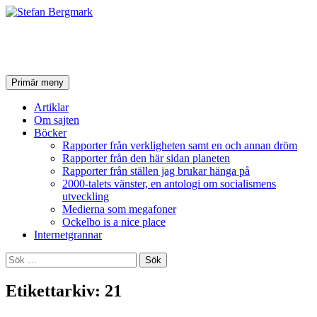
Stefan Bergmark
Sök
Hoppa
Primär meny
till
innehåll
Artiklar
Om sajten
Böcker
Rapporter från verkligheten samt en och annan dröm
Rapporter från den här sidan planeten
Rapporter från ställen jag brukar hänga på
2000-talets vänster, en antologi om socialismens
utveckling
Medierna som megafoner
Ockelbo is a nice place
Internetgrannar
Sök
efter:
Etikettarkiv: 21