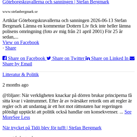
Göteborgskravallerna och sanningen | Stefan Bergmark
www.stefanbergmark.se
Artiklar Göteborgskravallerna och sanningen 2026-06-13 Stefan
Bergmark Lämna en kommentar Dottern Liv fick inte heller lämna
polisens omringning (foto av mig från 21 april 2001) För 25 år
sedan,...
View on Facebook
·
Share
Share on Facebook
Share on Twitter
Share on Linked In
Share by Email
Litteratur & Politik
2 months ago
@följare: När verkligheten knackar på dörren brukar principerna få
sitta kvar i väntrummet. Efter år av tvärsäker retorik om att regler är
regler och att undantag är ett hot mot rättsstaten har regeringen
plötsligt upptäckt att politik också handlar om konsekvenser.
...
See
More
See Less
När trycket på Tidö blev för tufft | Stefan Bergmark