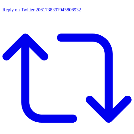
Reply on Twitter 2061738397945806932