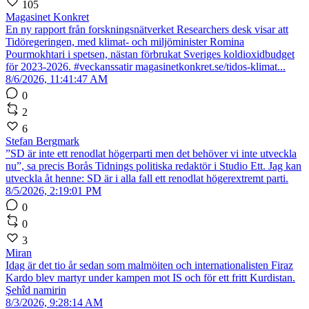
105
Magasinet Konkret
En ny rapport från forskningsnätverket Researchers desk visar att
Tidöregeringen, med klimat- och miljöminister Romina
Pourmokhtari i spetsen, nästan förbrukat Sveriges koldioxidbudget
för 2023-2026. #veckanssatir magasinetkonkret.se/tidos-klimat...
8/6/2026, 11:41:47 AM
0
2
6
Stefan Bergmark
”SD är inte ett renodlat högerparti men det behöver vi inte utveckla
nu”, sa precis Borås Tidnings politiska redaktör i Studio Ett. Jag kan
utveckla åt henne: SD är i alla fall ett renodlat högerextremt parti.
8/5/2026, 2:19:01 PM
0
0
3
Miran
Idag är det tio år sedan som malmöiten och internationalisten Firaz
Kardo blev martyr under kampen mot IS och för ett fritt Kurdistan.
Şehîd namirin
8/3/2026, 9:28:14 AM