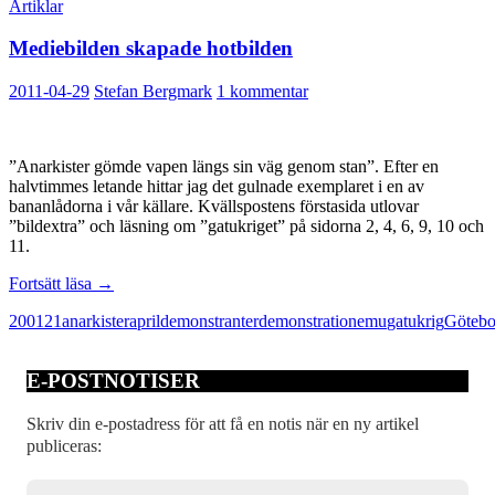
Artiklar
Mediebilden skapade hotbilden
2011-04-29
Stefan Bergmark
1 kommentar
”Anarkister gömde vapen längs sin väg genom stan”. Efter en
halvtimmes letande hittar jag det gulnade exemplaret i en av
bananlådorna i vår källare. Kvällspostens förstasida utlovar
”bildextra” och läsning om ”gatukriget” på sidorna 2, 4, 6, 9, 10 och
11.
Mediebilden
Fortsätt läsa
→
skapade
2001
21
anarkister
april
demonstranter
demonstration
emu
gatukrig
Götebo
hotbilden
E-POSTNOTISER
Skriv din e-postadress för att få en notis när en ny artikel
publiceras: