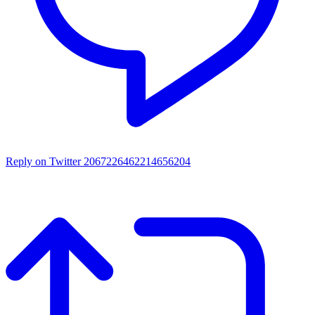
Reply on Twitter 2067226462214656204