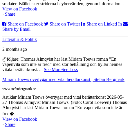
soldater. Istället sker striderna i cybervärlden, genom information...
View on Facebook
·
Share
Share on Facebook
Share on Twitter
Share on Linked In
Share by Email
Litteratur & Politik
2 months ago
@följare: Thomas Almqvist har läst Miriam Toews roman ”En
vapenvila som inte är fred” med stor behållning och hyllar hennes
vitala berättarkonst.
...
See More
See Less
Miriam Toews övertygar med vital berättarkonst | Stefan Bergmark
www.stefanbergmark.se
Artiklar Miriam Toews övertygar med vital berättarkonst 2026-05-
27 Thomas Almqvist Miriam Toews. (Foto: Carol Loewen) Thomas
Almqvist har läst Miriam Toews roman ”En vapenvila som inte är
fred�...
View on Facebook
·
Share