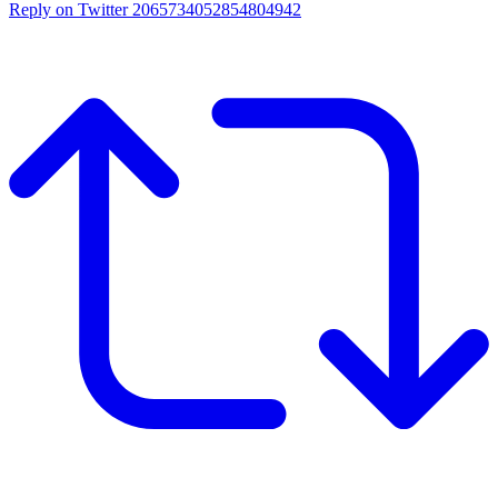
Reply on Twitter 2065734052854804942