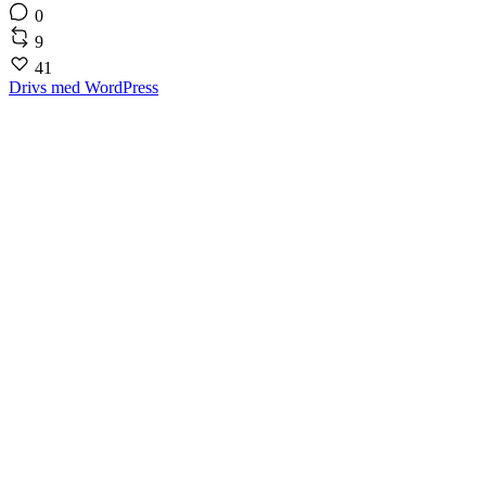
0
9
41
Drivs med WordPress