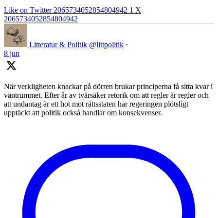
Like on Twitter 2065734052854804942
1
X
2065734052854804942
Litteratur & Politik
@littpolitik
·
8 jun
När verkligheten knackar på dörren brukar principerna få sitta kvar i
väntrummet. Efter år av tvärsäker retorik om att regler är regler och
att undantag är ett hot mot rättsstaten har regeringen plötsligt
upptäckt att politik också handlar om konsekvenser.