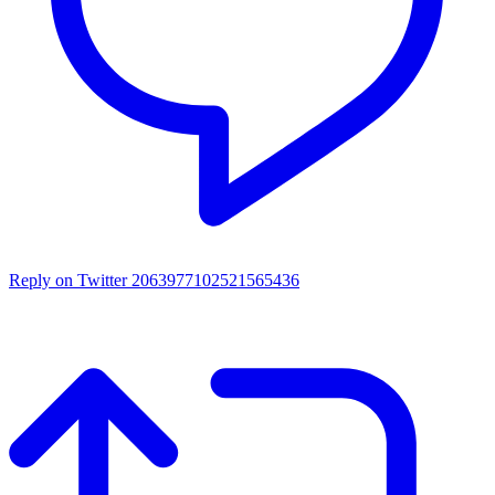
Reply on Twitter 2063977102521565436