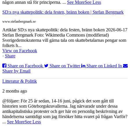
någon annan stå för principerna.
...
See More
See Less
SD:s nya skattepolitik: dela festen, bränn boken | Stefan Bergmark
www.stefanbergmark.se
Artiklar SD:s nya skattepolitik: dela festen, bränn boken 2026-06-17
Stefan Bergmark Foto: Wikimedia Commons (modifierad)
Sverigedemokraterna vill gärna tala om skattebetalarnas pengar som
folkets h...
View on Facebook
·
Share
Share on Facebook
Share on Twitter
Share on Linked In
Share by Email
Litteratur & Politik
2 months ago
@följare: För 25 år sedan, 14-16 juni, pågick det som gått till
historien som Göteborgskravallerna. Jag närvarade under dessa
antikapitalistiska protester och ger här en personlig beskrivning av
händelserna samtidigt som jag försöker hitta svaret på frågan Varför?
...
See More
See Less