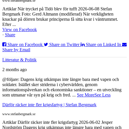
www.stefanbergmark.se
Artiklar När trycket på Tidö blev för tufft 2026-06-08 Stefan
Bergmark Foto: Gerd Altmann (modifierad) När verkligheten
knackar på dörren brukar principerna få sitta kvar i väntrummet.
Efter ...
View on Facebook
·
Share
Share on Facebook
Share on Twitter
Share on Linked In
Share by Email
Litteratur & Politik
2 months ago
@följare: Dagens krig utkämpas inte längre bara med vapen och
soldater. Istället sker striderna i cybervärlden, genom
informationspåverkan och ekonomiska sanktioner – en utveckling
som utmanar vår syn på krig och fred.
...
See More
See Less
Därför räcker inte fler krigsfartyg | Stefan Bergmark
www.stefanbergmark.se
Artiklar Därför räcker inte fler krigsfartyg 2026-06-02 Jesper
Nordström Dagens krig utkämpas inte längre bara med vapen och