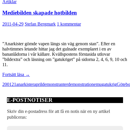
Artiklar
Mediebilden skapade hotbilden
2011-04-29
Stefan Bergmark
1 kommentar
”Anarkister gömde vapen längs sin väg genom stan”. Efter en
halvtimmes letande hittar jag det gulnade exemplaret i en av
bananlådorna i vår källare. Kvällspostens förstasida utlovar
”bildextra” och läsning om ”gatukriget” på sidorna 2, 4, 6, 9, 10 och
11.
Mediebilden
Fortsätt läsa
→
skapade
2001
21
anarkister
april
demonstranter
demonstration
emu
gatukrig
Götebo
hotbilden
E-POSTNOTISER
Skriv din e-postadress för att få en notis när en ny artikel
publiceras: