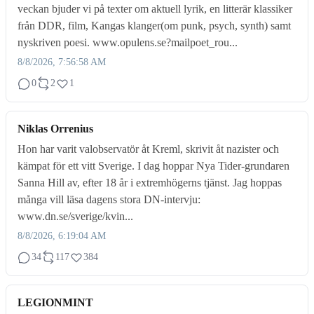
veckan bjuder vi på texter om aktuell lyrik, en litterär klassiker
från DDR, film, Kangas klanger(om punk, psych, synth) samt
nyskriven poesi. www.opulens.se?mailpoet_rou...
8/8/2026, 7:56:58 AM
0
2
1
Niklas Orrenius
Hon har varit valobservatör åt Kreml, skrivit åt nazister och
kämpat för ett vitt Sverige. I dag hoppar Nya Tider-grundaren
Sanna Hill av, efter 18 år i extremhögerns tjänst. Jag hoppas
många vill läsa dagens stora DN-intervju:
www.dn.se/sverige/kvin...
8/8/2026, 6:19:04 AM
34
117
384
LEGIONMINT