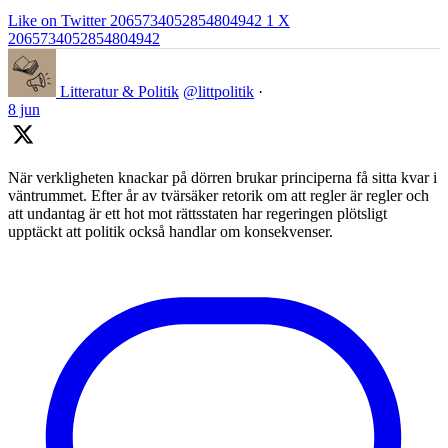
Like on Twitter 2065734052854804942
1
X
2065734052854804942
Litteratur & Politik
@littpolitik
·
8 jun
När verkligheten knackar på dörren brukar principerna få sitta kvar i
väntrummet. Efter år av tvärsäker retorik om att regler är regler och
att undantag är ett hot mot rättsstaten har regeringen plötsligt
upptäckt att politik också handlar om konsekvenser.