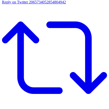
Reply on Twitter 2065734052854804942