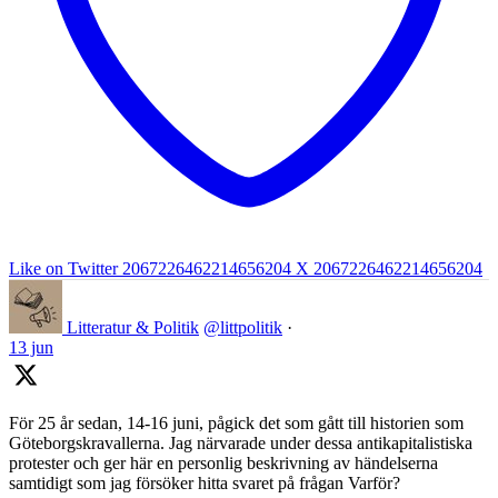
Like on Twitter 2067226462214656204
X
2067226462214656204
Litteratur & Politik
@littpolitik
·
13 jun
För 25 år sedan, 14-16 juni, pågick det som gått till historien som
Göteborgskravallerna. Jag närvarade under dessa antikapitalistiska
protester och ger här en personlig beskrivning av händelserna
samtidigt som jag försöker hitta svaret på frågan Varför?