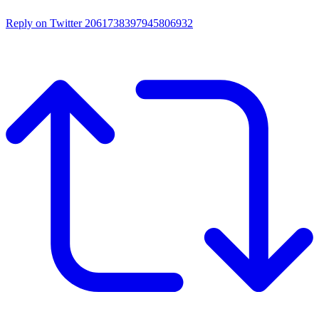
Reply on Twitter 2061738397945806932