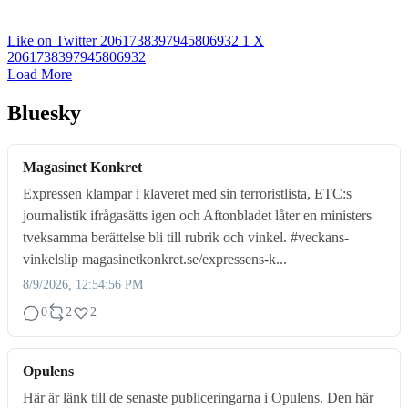
Like on Twitter 2061738397945806932
1
X
2061738397945806932
Load More
Bluesky
Magasinet Konkret
Expressen klampar i klaveret med sin terroristlista, ETC:s
journalistik ifrågasätts igen och Aftonbladet låter en ministers
tveksamma berättelse bli till rubrik och vinkel. #veckans-
vinkelslip magasinetkonkret.se/expressens-k...
8/9/2026, 12:54:56 PM
0
2
2
Opulens
Här är länk till de senaste publiceringarna i Opulens. Den här