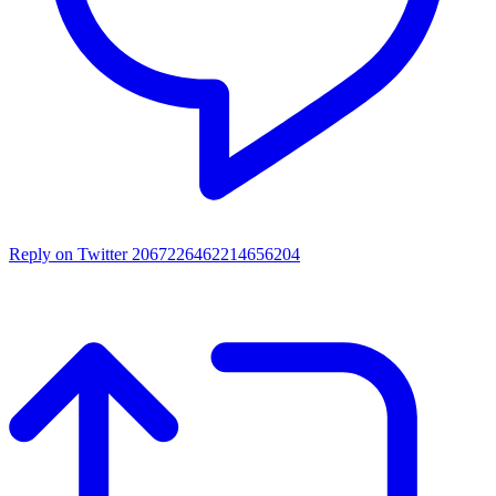
Reply on Twitter 2067226462214656204