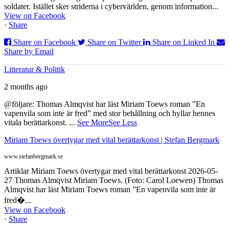
soldater. Istället sker striderna i cybervärlden, genom information...
View on Facebook
·
Share
Share on Facebook
Share on Twitter
Share on Linked In
Share by Email
Litteratur & Politik
2 months ago
@följare: Thomas Almqvist har läst Miriam Toews roman ”En
vapenvila som inte är fred” med stor behållning och hyllar hennes
vitala berättarkonst.
...
See More
See Less
Miriam Toews övertygar med vital berättarkonst | Stefan Bergmark
www.stefanbergmark.se
Artiklar Miriam Toews övertygar med vital berättarkonst 2026-05-
27 Thomas Almqvist Miriam Toews. (Foto: Carol Loewen) Thomas
Almqvist har läst Miriam Toews roman ”En vapenvila som inte är
fred�...
View on Facebook
·
Share