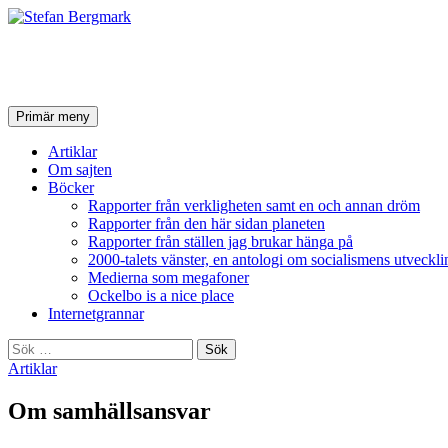
Stefan Bergmark
Sök
Hoppa
Primär meny
till
innehåll
Artiklar
Om sajten
Böcker
Rapporter från verkligheten samt en och annan dröm
Rapporter från den här sidan planeten
Rapporter från ställen jag brukar hänga på
2000-talets vänster, en antologi om socialismens utveckli
Medierna som megafoner
Ockelbo is a nice place
Internetgrannar
Sök
efter:
Artiklar
Om samhällsansvar