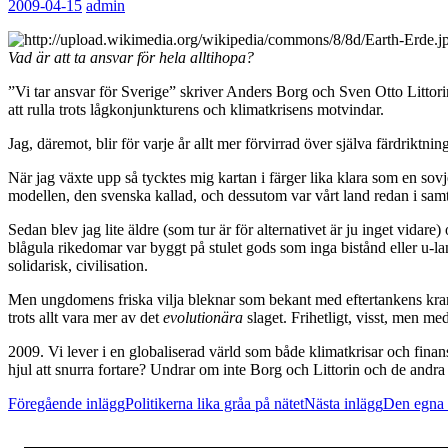
2009-04-15
admin
Vad är att ta ansvar för hela alltihopa?
”Vi tar ansvar för Sverige” skriver Anders Borg och Sven Otto Littori
att rulla trots lågkonjunkturens och klimatkrisens motvindar.
Jag, däremot, blir för varje år allt mer förvirrad över själva färdriktni
När jag växte upp så tycktes mig kartan i färger lika klara som en so
modellen, den svenska kallad, och dessutom var vårt land redan i samti
Sedan blev jag lite äldre (som tur är för alternativet är ju inget vida
blågula rikedomar var byggt på stulet gods som inga bistånd eller u-la
solidarisk, civilisation.
Men ungdomens friska vilja bleknar som bekant med eftertankens krank
trots allt vara mer av det
evolutionära
slaget. Frihetligt, visst, men med
2009. Vi lever i en globaliserad värld som både klimatkrisar och finanskr
hjul att snurra fortare? Undrar om inte Borg och Littorin och de andra
Inläggsnavigering
Föregående inlägg
Politikerna lika gråa på nätet
Nästa inlägg
Den egna 