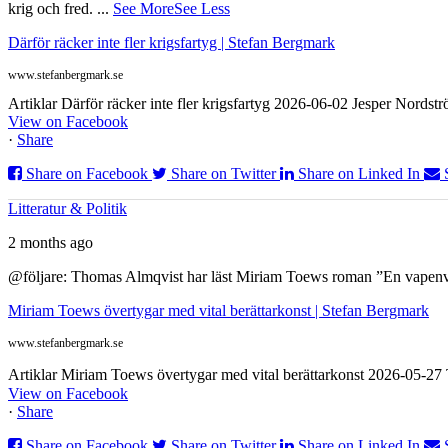
krig och fred.
...
See More
See Less
Därför räcker inte fler krigsfartyg | Stefan Bergmark
www.stefanbergmark.se
Artiklar Därför räcker inte fler krigsfartyg 2026-06-02 Jesper Nordstr
View on Facebook
·
Share
Share on Facebook
Share on Twitter
Share on Linked In
Litteratur & Politik
2 months ago
@följare: Thomas Almqvist har läst Miriam Toews roman ”En vapenvila
Miriam Toews övertygar med vital berättarkonst | Stefan Bergmark
www.stefanbergmark.se
Artiklar Miriam Toews övertygar med vital berättarkonst 2026-05-2
View on Facebook
·
Share
Share on Facebook
Share on Twitter
Share on Linked In