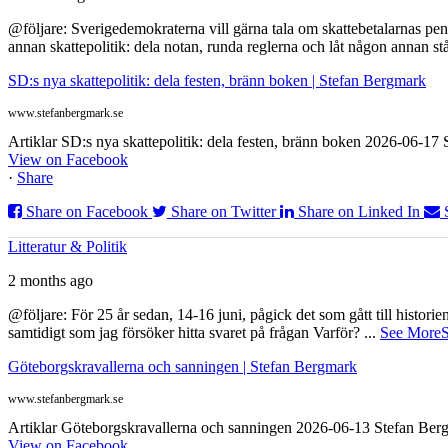
@följare: Sverigedemokraterna vill gärna tala om skattebetalarnas pen
annan skattepolitik: dela notan, runda reglerna och låt någon annan st
SD:s nya skattepolitik: dela festen, bränn boken | Stefan Bergmark
www.stefanbergmark.se
Artiklar SD:s nya skattepolitik: dela festen, bränn boken 2026-06-1
View on Facebook
·
Share
Share on Facebook
Share on Twitter
Share on Linked In
Litteratur & Politik
2 months ago
@följare: För 25 år sedan, 14-16 juni, pågick det som gått till histor
samtidigt som jag försöker hitta svaret på frågan Varför?
...
See More
S
Göteborgskravallerna och sanningen | Stefan Bergmark
www.stefanbergmark.se
Artiklar Göteborgskravallerna och sanningen 2026-06-13 Stefan Bergm
View on Facebook