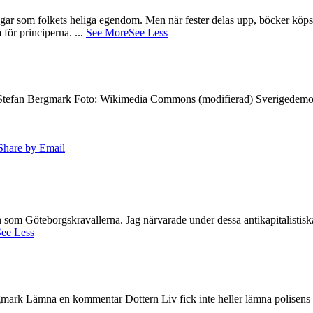
gar som folkets heliga egendom. Men när fester delas upp, böcker köps 
å för principerna.
...
See More
See Less
7 Stefan Bergmark Foto: Wikimedia Commons (modifierad) Sverigedemokra
Share by Email
ien som Göteborgskravallerna. Jag närvarade under dessa antikapitalistis
ee Less
ark Lämna en kommentar Dottern Liv fick inte heller lämna polisens om