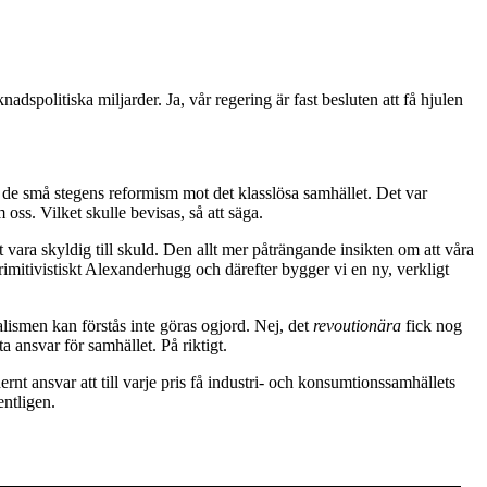
dspolitiska miljarder. Ja, vår regering är fast besluten att få hjulen
h de små stegens reformism mot det klasslösa samhället. Det var
ss. Vilket skulle bevisas, så att säga.
 vara skyldig till skuld. Den allt mer påträngande insikten om att våra
imitivistiskt Alexanderhugg och därefter bygger vi en ny, verkligt
ismen kan förstås inte göras ogjord. Nej, det
revoutionära
fick nog
ta ansvar för samhället. På riktigt.
ernt ansvar att till varje pris få industri- och konsumtionssamhällets
entligen.