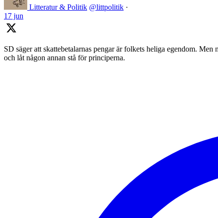
Litteratur & Politik
@littpolitik
·
17 jun
SD säger att skattebetalarnas pengar är folkets heliga egendom. Men nä
och låt någon annan stå för principerna.