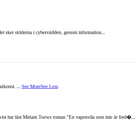
et sker striderna i cybervärlden, genom information...
tarkonst.
...
See More
See Less
st har läst Miriam Toews roman ”En vapenvila som inte är fred�...