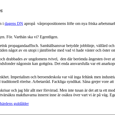
n i
dagens DN
apropå vårpropositionens löfte om nya friska arbetsmarkna
ngen. För. Varthän ska vi? Egentligen.
vjetisk propagandaaffisch. Samhällsansvar betydde jobblinje, välfärd oc
den något av en utopi i jämförelse med vad vi hade väster och öster om o
re) och drabbades av ungdomens tvivel, den där berömda ångesten över att
ndsfonder någonsin kan gottgöra. Det enda ansvarsfulla var ett anarkopr
het. Imperialism och beroendeskola var väl inga feltänk men industrial
 traditionell rörelse. Arbetarråd. Fackliga syndikat. Såna grejer vore att 
isar och jag blir allt mer förvirrad. Men inte tusan är det att ta ett mod
 tvärsäkra makthavarna innerst inne är osäkra över vart vi är på väg. Eg
härdens guldålder