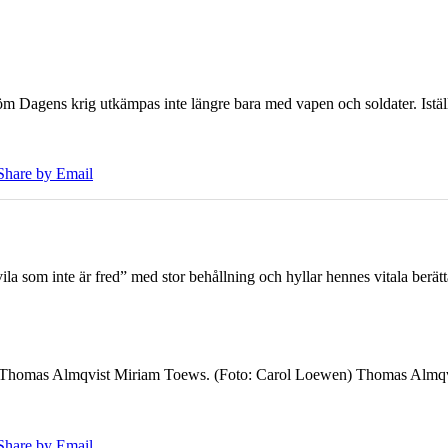
öm Dagens krig utkämpas inte längre bara med vapen och soldater. Iställ
Share by Email
 som inte är fred” med stor behållning och hyllar hennes vitala berät
7 Thomas Almqvist Miriam Toews. (Foto: Carol Loewen) Thomas Almqvi
Share by Email