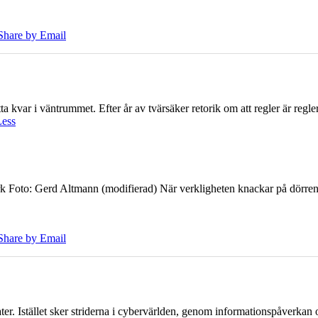
Share by Email
 kvar i väntrummet. Efter år av tvärsäker retorik om att regler är regler 
Less
k Foto: Gerd Altmann (modifierad) När verkligheten knackar på dörren br
Share by Email
er. Istället sker striderna i cybervärlden, genom informationspåverka