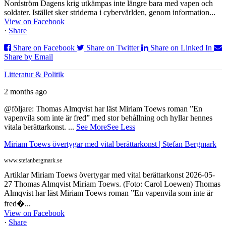
Nordström Dagens krig utkämpas inte längre bara med vapen och
soldater. Istället sker striderna i cybervärlden, genom information...
View on Facebook
·
Share
Share on Facebook
Share on Twitter
Share on Linked In
Share by Email
Litteratur & Politik
2 months ago
@följare: Thomas Almqvist har läst Miriam Toews roman ”En
vapenvila som inte är fred” med stor behållning och hyllar hennes
vitala berättarkonst.
...
See More
See Less
Miriam Toews övertygar med vital berättarkonst | Stefan Bergmark
www.stefanbergmark.se
Artiklar Miriam Toews övertygar med vital berättarkonst 2026-05-
27 Thomas Almqvist Miriam Toews. (Foto: Carol Loewen) Thomas
Almqvist har läst Miriam Toews roman ”En vapenvila som inte är
fred�...
View on Facebook
·
Share