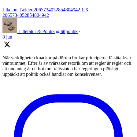
Like on Twitter 2065734052854804942
1
X
2065734052854804942
Litteratur & Politik
@littpolitik
·
8 jun
När verkligheten knackar på dörren brukar principerna få sitta kvar i
väntrummet. Efter år av tvärsäker retorik om att regler är regler och
att undantag är ett hot mot rättsstaten har regeringen plötsligt
upptäckt att politik också handlar om konsekvenser.