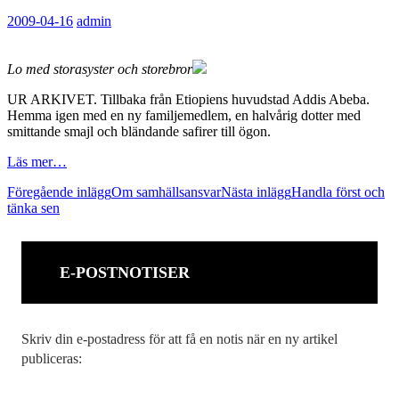
2009-04-16
admin
Lo med storasyster och storebror
UR ARKIVET. Tillbaka från Etiopiens huvudstad Addis Abeba.
Hemma igen med en ny familjemedlem, en halvårig dotter med
smittande smajl och bländande safirer till ögon.
Läs mer…
Inläggsnavigering
Föregående inlägg
Om samhällsansvar
Nästa inlägg
Handla först och
tänka sen
E-POSTNOTISER
Skriv din e-postadress för att få en notis när en ny artikel
publiceras: