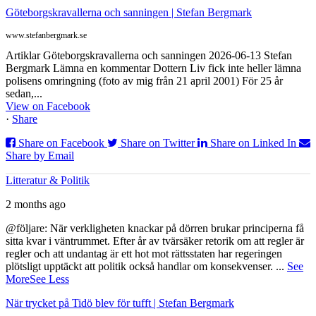
Göteborgskravallerna och sanningen | Stefan Bergmark
www.stefanbergmark.se
Artiklar Göteborgskravallerna och sanningen 2026-06-13 Stefan
Bergmark Lämna en kommentar Dottern Liv fick inte heller lämna
polisens omringning (foto av mig från 21 april 2001) För 25 år
sedan,...
View on Facebook
·
Share
Share on Facebook
Share on Twitter
Share on Linked In
Share by Email
Litteratur & Politik
2 months ago
@följare: När verkligheten knackar på dörren brukar principerna få
sitta kvar i väntrummet. Efter år av tvärsäker retorik om att regler är
regler och att undantag är ett hot mot rättsstaten har regeringen
plötsligt upptäckt att politik också handlar om konsekvenser.
...
See
More
See Less
När trycket på Tidö blev för tufft | Stefan Bergmark