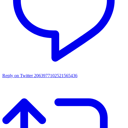
Reply on Twitter 2063977102521565436