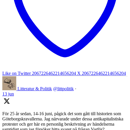
Like on Twitter 2067226462214656204
X
2067226462214656204
Litteratur & Politik
@littpolitik
·
13 jun
För 25 år sedan, 14-16 juni, pågick det som gått till historien som
Göteborgskravallerna. Jag närvarade under dessa antikapitalistiska
protester och ger här en personlig beskrivning av händelserna
samtidigt som jag försöker hitta svaret på frågan Varför?