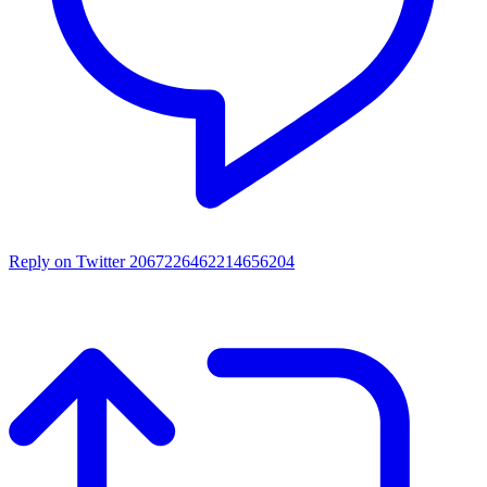
Reply on Twitter 2067226462214656204