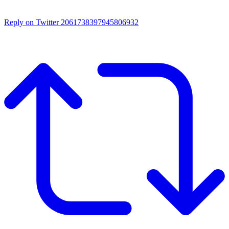
Reply on Twitter 2061738397945806932