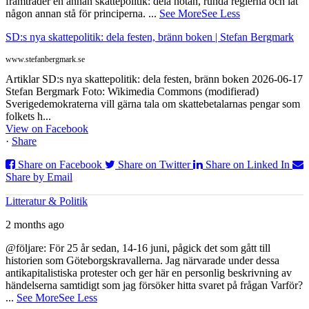
framträder en annan skattepolitik: dela notan, runda reglerna och låt
någon annan stå för principerna.
...
See More
See Less
SD:s nya skattepolitik: dela festen, bränn boken | Stefan Bergmark
www.stefanbergmark.se
Artiklar SD:s nya skattepolitik: dela festen, bränn boken 2026-06-17
Stefan Bergmark Foto: Wikimedia Commons (modifierad)
Sverigedemokraterna vill gärna tala om skattebetalarnas pengar som
folkets h...
View on Facebook
·
Share
Share on Facebook
Share on Twitter
Share on Linked In
Share by Email
Litteratur & Politik
2 months ago
@följare: För 25 år sedan, 14-16 juni, pågick det som gått till
historien som Göteborgskravallerna. Jag närvarade under dessa
antikapitalistiska protester och ger här en personlig beskrivning av
händelserna samtidigt som jag försöker hitta svaret på frågan Varför?
...
See More
See Less