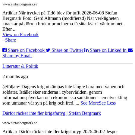
www.stefanbergmark.se
Artiklar När trycket på Tidö blev för tufft 2026-06-08 Stefan
Bergmark Foto: Gerd Altmann (modifierad) När verkligheten
knackar på dörren brukar principerna få sitta kvar i väntrummet.
Efter ...
View on Facebook
·
Share
Share on Facebook
Share on Twitter
Share on Linked In
Share by Email
Litteratur & Politik
2 months ago
@följare: Dagens krig utkämpas inte längre bara med vapen och
soldater. Istället sker striderna i cybervärlden, genom
informationspåverkan och ekonomiska sanktioner – en utveckling
som utmanar vår syn på krig och fred.
...
See More
See Less
Därför räcker inte fler krigsfartyg | Stefan Bergmark
www.stefanbergmark.se
Artiklar Därför räcker inte fler krigsfartyg 2026-06-02 Jesper