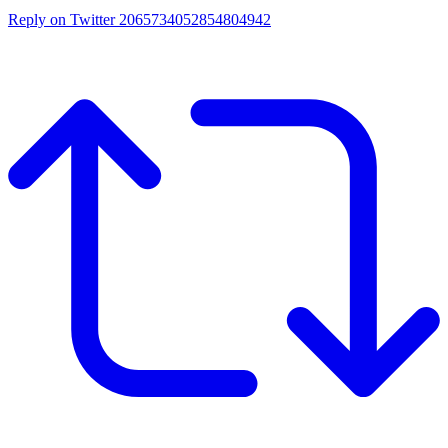
Reply on Twitter 2065734052854804942