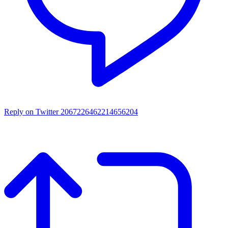
Reply on Twitter 2067226462214656204