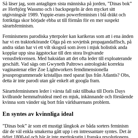
Så läser jag, som antagligen sista människa på jorden, ”Dinas bok”
av Herbjörg Wassmo och i backspegeln är den mycket sitt
utgivningsår 1989. Yuppie-erans powerfeminism i blå dräkt och
fotriktiga skor började ebba ut till förmån för en mer suspekt
särartsfeminism.
Feminismens parodiska ytterpoler kan karikeras som att i ena änden
har vi en traktorkörande Olga på en sovjetisk propagandaffisch, på
andra sidan har vi ett vilt skogsrå som även i mjuk holistisk anda
kopplar upp sina äggstockar till den stora livgivande
venusfrekvensen. Med baksidan att det ofta leder till exploaterande
geschäft. Vad sägs om Gwyneth Paltrows astrologiskt korrekta
vaginastenar eller Zoe Lightworkers femdimensionella
jesusprogrammerade kristalljus med sparat ljus från Atlantis? Obs,
detta är inte parodi utan går enkelt att googla fram.
Särartsfeminismen leder i värsta fall rakt tillbaka till Doris Days
kvillrande hemmafruideal med en mjuk, inkännande och förstående
kvinna som vänder sig bort från världsarenans problem.
En syntes av kvinnliga ideal
”Dinas bok” är som ett mustigt långkok av båda sorters feminism
där de väl enkla smakerna gått upp i en intressantare syntes. Det är
tidigt 1800-tal och här är inte meritokratin i franska revolutionens