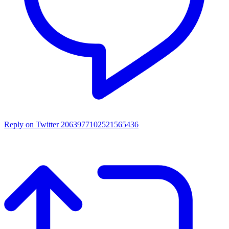
Reply on Twitter 2063977102521565436