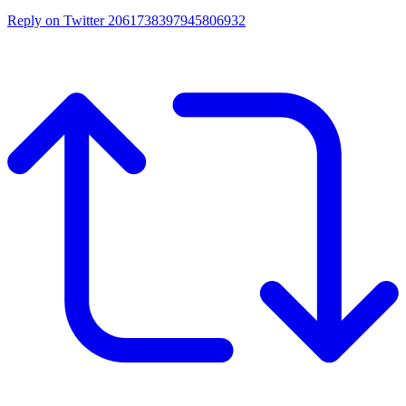
Reply on Twitter 2061738397945806932