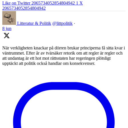
Like on Twitter 2065734052854804942
1
X
2065734052854804942
Litteratur & Politik
@littpolitik
·
8 jun
När verkligheten knackar på dörren brukar principerna få sitta kvar i
väntrummet. Efter år av tvärsäker retorik om att regler är regler och
att undantag är ett hot mot rättsstaten har regeringen plötsligt
upptäckt att politik också handlar om konsekvenser.