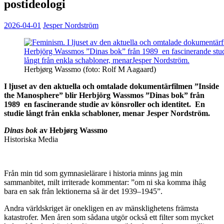
postideologi
2026-04-01
Jesper Nordström
Herbjørg Wassmo (foto: Rolf M Aagaard)
I ljuset av den aktuella och omtalade dokumentärfilmen ”Inside
the Manosphere” blir Herbjörg Wassmos ”Dinas bok” från
1989 en fascinerande studie av könsroller och identitet. En
studie långt från enkla schabloner, menar Jesper Nordström.
Dinas bok
av Hebjørg Wassmo
Historiska Media
Från min tid som gymnasielärare i historia minns jag min
sammanbitet, milt irriterade kommentar: ”om ni ska komma ihåg
bara en sak från lektionerna så är det 1939–1945”.
Andra världskriget är onekligen en av mänsklighetens främsta
katastrofer. Men åren som sådana utgör också ett filter som mycket