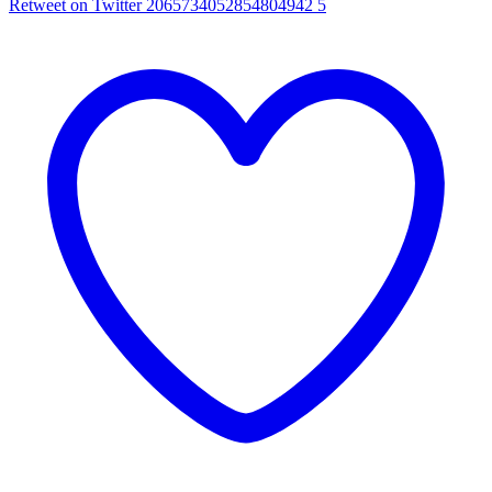
Retweet on Twitter 2065734052854804942
5