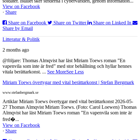
soldater. Istället sker striderna i cybervärlden, genom information...
View on Facebook
·
Share
Share on Facebook
Share on Twitter
Share on Linked In
Share by Email
Litteratur & Politik
2 months ago
@följare: Thomas Almqvist har läst Miriam Toews roman ”En
vapenvila som inte är fred” med stor behållning och hyllar hennes
vitala berättarkonst.
...
See More
See Less
Miriam Toews övertygar med vital berättarkonst | Stefan Bergmark
www.stefanbergmark.se
Artiklar Miriam Toews övertygar med vital berättarkonst 2026-05-
27 Thomas Almqvist Miriam Toews. (Foto: Carol Loewen) Thomas
Almqvist har läst Miriam Toews roman ”En vapenvila som inte är
fred�...
View on Facebook
·
Share