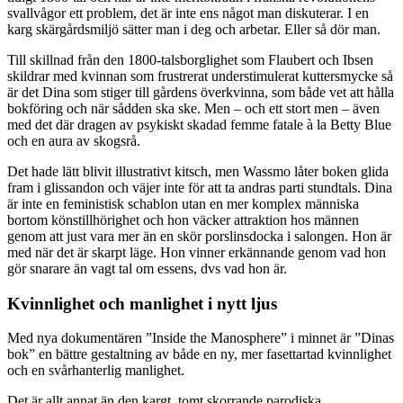
svallvågor ett problem, det är inte ens något man diskuterar. I en
karg skärgårdsmiljö sätter man i deg och arbetar. Eller så dör man.
Till skillnad från den 1800-talsborglighet som Flaubert och Ibsen
skildrar med kvinnan som frustrerat understimulerat kuttersmycke så
är det Dina som stiger till gårdens överkvinna, som både vet att hålla
bokföring och när sådden ska ske. Men – och ett stort men – även
med det där dragen av psykiskt skadad femme fatale à la Betty Blue
och en aura av skogsrå.
Det hade lätt blivit illustrativt kitsch, men Wassmo låter boken glida
fram i glissandon och väjer inte för att ta andras parti stundtals. Dina
är inte en feministisk schablon utan en mer komplex människa
bortom könstillhörighet och hon väcker attraktion hos männen
genom att just vara mer än en skör porslinsdocka i salongen. Hon är
med när det är skarpt läge. Hon vinner erkännande genom vad hon
gör snarare än vagt tal om essens, dvs vad hon är.
Kvinnlighet och manlighet i nytt ljus
Med nya dokumentären ”Inside the Manosphere” i minnet är ”Dinas
bok” en bättre gestaltning av både en ny, mer fasettartad kvinnlighet
och en svårhanterlig manlighet.
Det är allt annat än den kargt, tomt skorrande parodiska