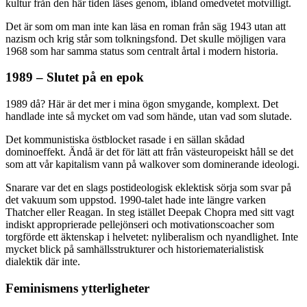
kultur från den här tiden läses genom, ibland omedvetet motvilligt.
Det är som om man inte kan läsa en roman från säg 1943 utan att
nazism och krig står som tolkningsfond. Det skulle möjligen vara
1968 som har samma status som centralt årtal i modern historia.
1989 – Slutet på en epok
1989 då? Här är det mer i mina ögon smygande, komplext. Det
handlade inte så mycket om vad som hände, utan vad som slutade.
Det kommunistiska östblocket rasade i en sällan skådad
dominoeffekt. Ändå är det för lätt att från västeuropeiskt håll se det
som att vår kapitalism vann på walkover som dominerande ideologi.
Snarare var det en slags postideologisk eklektisk sörja som svar på
det vakuum som uppstod. 1990-talet hade inte längre varken
Thatcher eller Reagan. In steg istället Deepak Chopra med sitt vagt
indiskt approprierade pellejönseri och motivationscoacher som
torgförde ett äktenskap i helvetet: nyliberalism och nyandlighet. Inte
mycket blick på samhällsstrukturer och historiematerialistisk
dialektik där inte.
Feminismens ytterligheter