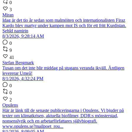
0
3
Miran
Idag är det tio år sedan som malmöiten och internationalisten Firaz
Kardo blev martyr under kampen mot IS och för ett fritt Kurdistan.
Şehîd namirin
8/3/2026, 9:28:14 AM
0
9
41
Stefan Bergmark
Tusan om det inte blir middag på stugans veranda ikväll. Äntligen
levererar Umeå!
8/1/2026, 4:32:24 PM
0
0
2
Opulens
Här är länk till de senaste publiceringarna i Opulens. Vi bjuder på
texter om klimatkrisen, aktuella biofilmer, DDR:s mönsterstad,
nonsenslyrik och en arbetarförfattares självbiografi.
www.opulens.se?mailpoet_rou...
8/1/2026, 8:09:05 AM