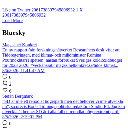
Like on Twitter 2061738397945806932
1
X
2061738397945806932
Load More
Bluesky
Magasinet Konkret
En ny rapport från forskningsnätverket Researchers desk visar att
Tidöregeringen, med klimat- och miljöminister Romina
Pourmokhtari i spetsen, nästan förbrukat Sveriges koldioxidbudget
för 2023-2026. #veckanssatir magasinetkonkret.se/tidos-klimat...
8/6/2026, 11:41:47 AM
0
2
6
Stefan Bergmark
”SD är inte ett renodlat högerparti men det behöver vi inte utveckla
nu”, sa precis Borås Tidnings politiska redaktör i Studio Ett. Jag kan
utveckla åt henne: SD är i alla fall ett renodlat högerextremt parti.
8/5/2026, 2:19:01 PM
0