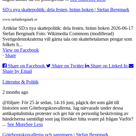
SD:s nya skattepolitik: dela festen, bränn boken | Stefan Bergmark
www.stefanbergmark.se
Artiklar SD:s nya skattepolitik: dela festen, bränn boken 2026-06-17
Stefan Bergmark Foto: Wikimedia Commons (modifierad)
Sverigedemokraterna vill gärna tala om skattebetalarnas pengar som
folkets h...
View on Facebook
·
Share
Share on Facebook
Share on Twitter
Share on Linked In
Share by Email
Litteratur & Politik
2 months ago
@följare: För 25 år sedan, 14-16 juni, pågick det som gått till
historien som Göteborgskravallerna. Jag närvarade under dessa
antikapitalistiska protester och ger här en personlig beskrivning av
händelserna samtidigt som jag försöker hitta svaret på frågan Varför?
...
See More
See Less
Göteborgskravallerna och sanningen | Stefan Bergmark