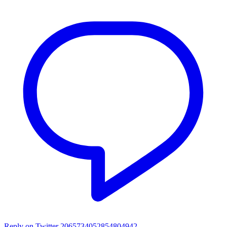
Reply on Twitter 2065734052854804942