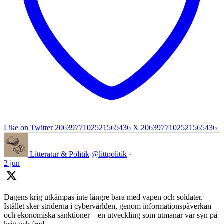
Like on Twitter 2063977102521565436
X
2063977102521565436
Litteratur & Politik
@littpolitik
·
2 jun
Dagens krig utkämpas inte längre bara med vapen och soldater.
Istället sker striderna i cybervärlden, genom informationspåverkan
och ekonomiska sanktioner – en utveckling som utmanar vår syn på