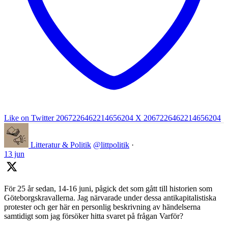
Like on Twitter 2067226462214656204
X
2067226462214656204
Litteratur & Politik
@littpolitik
·
13 jun
För 25 år sedan, 14-16 juni, pågick det som gått till historien som
Göteborgskravallerna. Jag närvarade under dessa antikapitalistiska
protester och ger här en personlig beskrivning av händelserna
samtidigt som jag försöker hitta svaret på frågan Varför?