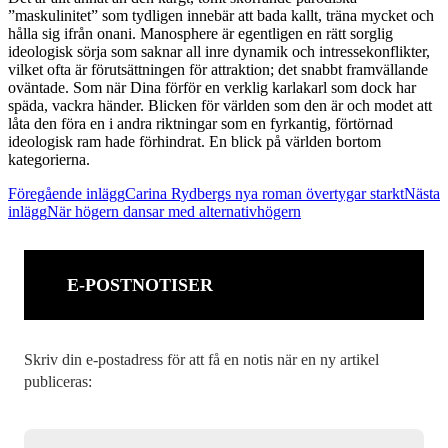
”maskulinitet” som tydligen innebär att bada kallt, träna mycket och
hålla sig ifrån onani. Manosphere är egentligen en rätt sorglig
ideologisk sörja som saknar all inre dynamik och intressekonflikter,
vilket ofta är förutsättningen för attraktion; det snabbt framvällande
oväntade. Som när Dina förför en verklig karlakarl som dock har
späda, vackra händer. Blicken för världen som den är och modet att
låta den föra en i andra riktningar som en fyrkantig, förtörnad
ideologisk ram hade förhindrat. En blick på världen bortom
kategorierna.
Inläggsnavigering
Föregående inlägg
Carina Rydbergs nya roman övertygar starkt
Nästa
inlägg
När högern dansar med alternativhögern
E-POSTNOTISER
Skriv din e-postadress för att få en notis när en ny artikel
publiceras: