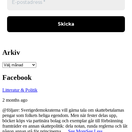
Arkiv
Arkiv
Facebook
Litteratur & Politik
2 months ago
@följare: Sverigedemokraterna vill gärna tala om skattebetalarnas
pengar som folkets heliga egendom. Men när fester delas upp,
böcker köps via partinära bolag och exemplar går till förbränning
framträder en annan skattepolitik: dela notan, runda reglerna och låt
någon annan stå för principerna.
...
See More
See Less