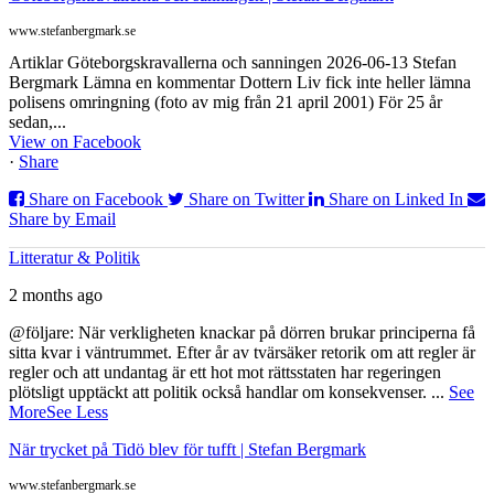
www.stefanbergmark.se
Artiklar Göteborgskravallerna och sanningen 2026-06-13 Stefan
Bergmark Lämna en kommentar Dottern Liv fick inte heller lämna
polisens omringning (foto av mig från 21 april 2001) För 25 år
sedan,...
View on Facebook
·
Share
Share on Facebook
Share on Twitter
Share on Linked In
Share by Email
Litteratur & Politik
2 months ago
@följare: När verkligheten knackar på dörren brukar principerna få
sitta kvar i väntrummet. Efter år av tvärsäker retorik om att regler är
regler och att undantag är ett hot mot rättsstaten har regeringen
plötsligt upptäckt att politik också handlar om konsekvenser.
...
See
More
See Less
När trycket på Tidö blev för tufft | Stefan Bergmark
www.stefanbergmark.se