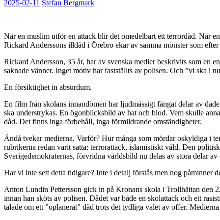
2025-02-11
Stefan Bergmark
När en muslim utför en attack blir det omedelbart ett terrordåd. När e
Rickard Anderssons illdåd i Örebro ekar av samma mönster som efter P
Rickard Andersson, 35 år, har av svenska medier beskrivits som en e
saknade vänner. Inget motiv har fastställts av polisen. Och ”vi ska i nu
En försiktighet in absurdum.
En film från skolans innandömen har ljudmässigt fångat delar av dåde
ska understrykas. En ögonblicksbild av hat och blod. Vem skulle annar
dåd. Det finns inga förbehåll, inga förmildrande omständigheter.
Ändå tvekar medierna. Varför? Hur många som mördar oskyldiga i ter
rubrikerna redan varit satta: terrorattack, islamistiskt våld. Den polit
Sverigedemokraternas, förvridna världsbild nu delas av stora delar av
Har vi inte sett detta tidigare? Inte i detalj förstås men nog påminne
Anton Lundin Pettersson gick in på Kronans skola i Trollhättan den 2
innan han sköts av polisen. Dådet var både en skolattack och ett rasist
talade om ett ”oplanerat” dåd trots det tydliga valet av offer. Medier