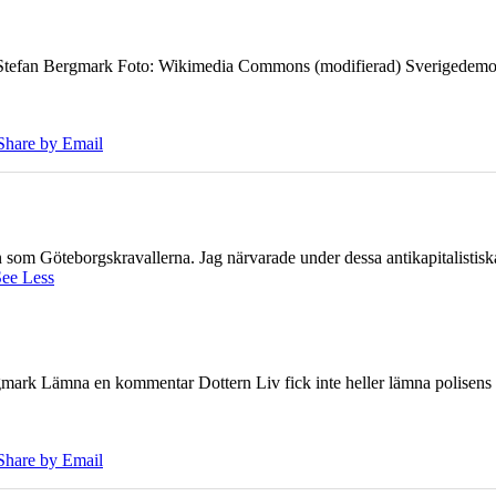
7 Stefan Bergmark Foto: Wikimedia Commons (modifierad) Sverigedemokra
Share by Email
ien som Göteborgskravallerna. Jag närvarade under dessa antikapitalistis
ee Less
ark Lämna en kommentar Dottern Liv fick inte heller lämna polisens om
Share by Email