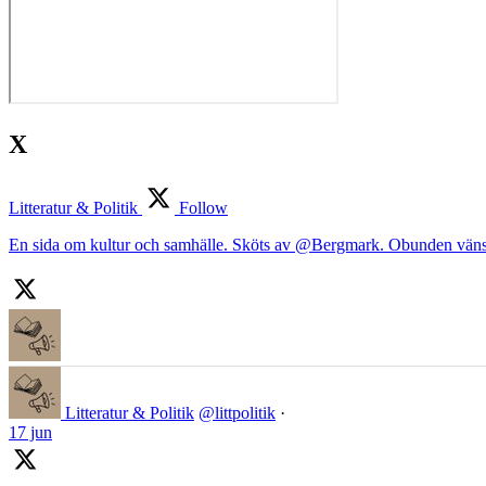
X
Litteratur & Politik
Follow
En sida om kultur och samhälle. Sköts av @Bergmark. Obunden väns
Litteratur & Politik
@littpolitik
·
17 jun