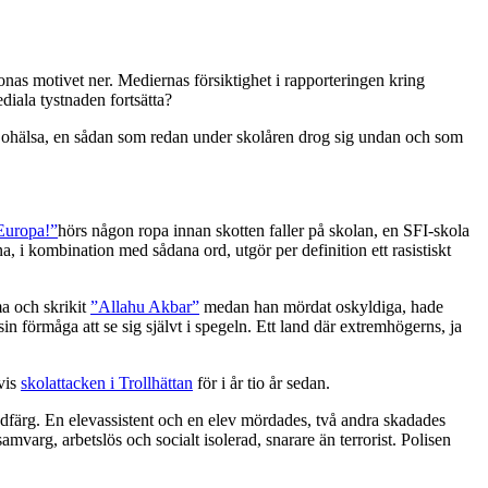
onas motivet ner. Mediernas försiktighet i rapporteringen kring
iala tystnaden fortsätta?
k ohälsa, en sådan som redan under skolåren drog sig undan och som
 Europa!”
hörs någon ropa innan skotten faller på skolan, en SFI-skola
 i kombination med sådana ord, utgör per definition ett rasistiskt
a och skrikit
”Allahu Akbar”
medan han mördat oskyldiga, hade
in förmåga att se sig självt i spegeln. Ett land där extremhögerns, ja
lvis
skolattacken i Trollhättan
för i år tio år sedan.
dfärg. En elevassistent och en elev mördades, två andra skadades
mvarg, arbetslös och socialt isolerad, snarare än terrorist. Polisen