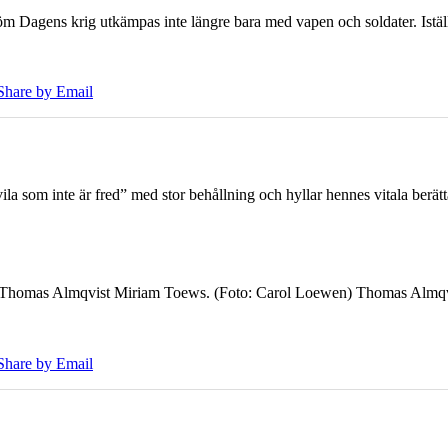
öm Dagens krig utkämpas inte längre bara med vapen och soldater. Iställ
Share by Email
 som inte är fred” med stor behållning och hyllar hennes vitala berät
7 Thomas Almqvist Miriam Toews. (Foto: Carol Loewen) Thomas Almqvi
Share by Email