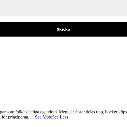
gar som folkets heliga egendom. Men när fester delas upp, böcker köps 
å för principerna.
...
See More
See Less