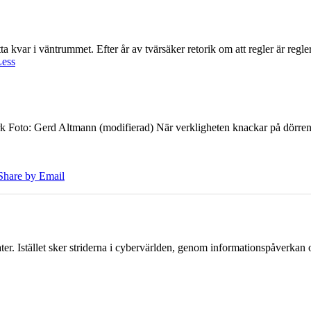
 kvar i väntrummet. Efter år av tvärsäker retorik om att regler är regler 
Less
k Foto: Gerd Altmann (modifierad) När verkligheten knackar på dörren br
Share by Email
er. Istället sker striderna i cybervärlden, genom informationspåverka