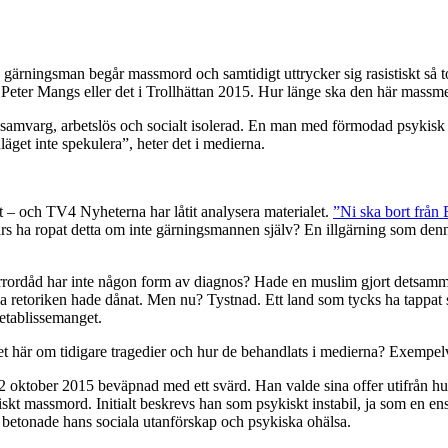
n gärningsman begår massmord och samtidigt uttrycker sig rasistiskt så t
eter Mangs eller det i Trollhättan 2015. Hur länge ska den här massmed
nsamvarg, arbetslös och socialt isolerad. En man med förmodad psykis
läget inte spekulera”, heter det i medierna.
t – och TV4 Nyheterna har låtit analysera materialet.
”Ni ska bort från
s ha ropat detta om inte gärningsmannen själv? En illgärning som denna,
rordåd har inte någon form av diagnos? Hade en muslim gjort detsamm
iska retoriken hade dånat. Men nu? Tystnad. Ett land som tycks ha tappat s
 etablissemanget.
r det här om tidigare tragedier och hur de behandlats i medierna? Exempe
2 oktober 2015 beväpnad med ett svärd. Han valde sina offer utifrån hu
iskt massmord. Initialt beskrevs han som psykiskt instabil, ja som en ensa
na betonade hans sociala utanförskap och psykiska ohälsa.