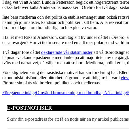
I dag vet vi att Anton Lundin Pettersson begick ett högerextremt terror
också behöver kalla Anderssons massaker i Örebro för två dagar sedan
Inte bara medierna och det politiska etablissemanget utan också rättsvä
namn på journalister, kändisar och politiker i sitt hem. Alla rekvisit 
brott mot lagen om brandfarliga och explosiva varor.
I fallet med Rikard Andersson, som tog sitt liv under dådet i Örebro, ä
ensamvargen? Har vi tio år senare med en allt mer polariserad värld i
Två dagar före dådet
deklarerade vår statsminister
att våldsbrottslighe
häpnadsväckande påstående med tanke på att majoriteten av de gängkrim
tvärs med narrativet, då väljer man att se bort. Medierna, politikerna, 
Försiktigheten kring det rasistiska motivet har sin förklaring här. Ell
ekonomiskt bistånd eller bitterhet på grund av att tidigare ha varit
elev
förlorar sin plats vid borden, politikens och mediernas.
Inläggsnavigering
Föregående inlägg
Omvänd brunsmetning med hundbajs
Nästa inlägg
N
E-POSTNOTISER
Skriv din e-postadress för att få en notis när en ny artikel publiceras