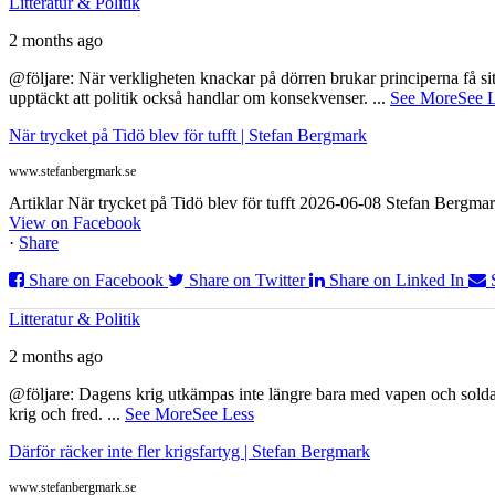
Litteratur & Politik
2 months ago
@följare: När verkligheten knackar på dörren brukar principerna få sitta
upptäckt att politik också handlar om konsekvenser.
...
See More
See 
När trycket på Tidö blev för tufft | Stefan Bergmark
www.stefanbergmark.se
Artiklar När trycket på Tidö blev för tufft 2026-06-08 Stefan Bergmar
View on Facebook
·
Share
Share on Facebook
Share on Twitter
Share on Linked In
Litteratur & Politik
2 months ago
@följare: Dagens krig utkämpas inte längre bara med vapen och soldat
krig och fred.
...
See More
See Less
Därför räcker inte fler krigsfartyg | Stefan Bergmark
www.stefanbergmark.se