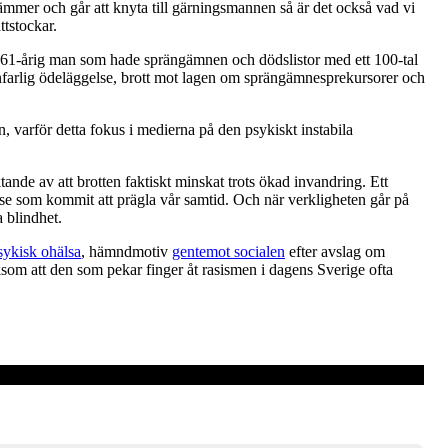
stämmer och går att knyta till gärningsmannen så är det också vad vi
tstockar.
61-årig man som hade sprängämnen och dödslistor med ett 100-tal
llmänfarlig ödeläggelse, brott mot lagen om sprängämnesprekursorer och
n, varför detta fokus i medierna på den psykiskt instabila
ande av att brotten faktiskt minskat trots ökad invandring. Ett
lse som kommit att prägla vår samtid. Och när verkligheten går på
a blindhet.
sykisk ohälsa
, hämndmotiv
gentemot socialen
efter avslag om
Liksom att den som pekar finger åt rasismen i dagens Sverige ofta