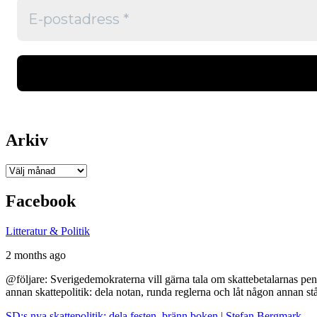
Arkiv
Arkiv
Facebook
Litteratur & Politik
2 months ago
@följare: Sverigedemokraterna vill gärna tala om skattebetalarnas pen
annan skattepolitik: dela notan, runda reglerna och låt någon annan st
SD:s nya skattepolitik: dela festen, bränn boken | Stefan Bergmark