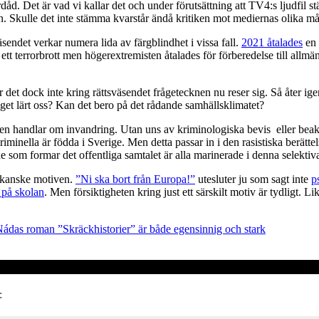
dåd. Det är vad vi kallar det och under förutsättning att TV4:s ljudfil 
. Skulle det inte stämma kvarstår ändå kritiken mot mediernas olika måt
sendet verkar numera lida av färgblindhet i vissa fall.
2021 åtalades
en 
för ett terrorbrott men högerextremisten åtalades för förberedelse till a
r det dock inte kring rättsväsendet frågetecknen nu reser sig. Så åter ige
nget lärt oss? Kan det bero på det rådande samhällsklimatet?
ten handlar om invandring. Utan uns av kriminologiska bevis eller beakt
inella är födda i Sverige. Men detta passar in i den rasistiska berätte
de som formar det offentliga samtalet är alla marinerade i denna selektiv
er kanske motiven.
”Ni ska bort från Europa!”
utesluter ju som sagt inte
p
 på skolan
. Men försiktigheten kring just ett särskilt motiv är tydligt. 
ádas roman ”Skräckhistorier” är både egensinnig och stark
: