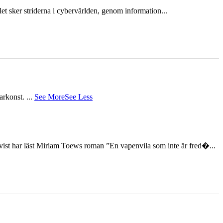
et sker striderna i cybervärlden, genom information...
tarkonst.
...
See More
See Less
st har läst Miriam Toews roman ”En vapenvila som inte är fred�...