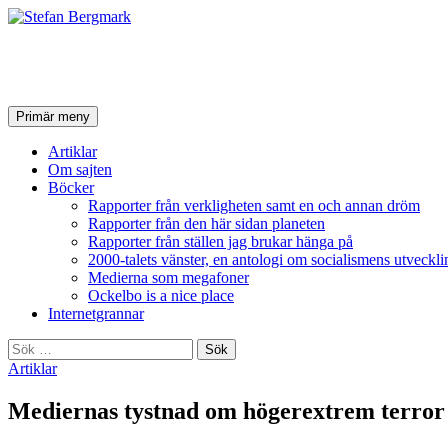
Stefan Bergmark
Sök
Hoppa
Primär meny
till
innehåll
Artiklar
Om sajten
Böcker
Rapporter från verkligheten samt en och annan dröm
Rapporter från den här sidan planeten
Rapporter från ställen jag brukar hänga på
2000-talets vänster, en antologi om socialismens utveckli
Medierna som megafoner
Ockelbo is a nice place
Internetgrannar
Sök
efter:
Artiklar
Mediernas tystnad om högerextrem terror