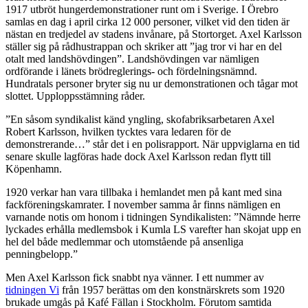
1917 utbröt hungerdemonstrationer runt om i Sverige. I Örebro
samlas en dag i april cirka 12 000 personer, vilket vid den tiden är
nästan en tredjedel av stadens invånare, på Stortorget. Axel Karlsson
ställer sig på rådhustrappan och skriker att ”jag tror vi har en del
otalt med landshövdingen”. Landshövdingen var nämligen
ordförande i länets brödreglerings- och fördelningsnämnd.
Hundratals personer bryter sig nu ur demonstrationen och tågar mot
slottet. Upploppsstämning råder.
”En såsom syndikalist känd yngling, skofabriksarbetaren Axel
Robert Karlsson, hvilken tycktes vara ledaren för de
demonstrerande…” står det i en polisrapport. När uppviglarna en tid
senare skulle lagföras hade dock Axel Karlsson redan flytt till
Köpenhamn.
1920 verkar han vara tillbaka i hemlandet men på kant med sina
fackföreningskamrater. I november samma år finns nämligen en
varnande notis om honom i tidningen Syndikalisten: ”Nämnde herre
lyckades erhålla medlemsbok i Kumla LS varefter han skojat upp en
hel del både medlemmar och utomstående på ansenliga
penningbelopp.”
Men Axel Karlsson fick snabbt nya vänner. I ett nummer av
tidningen Vi
från 1957 berättas om den konstnärskrets som 1920
brukade umgås på Kafé Fällan i Stockholm. Förutom samtida