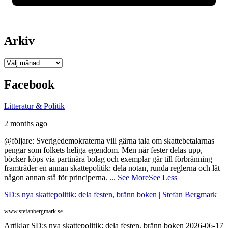
Arkiv
Arkiv
Facebook
Litteratur & Politik
2 months ago
@följare: Sverigedemokraterna vill gärna tala om skattebetalarnas
pengar som folkets heliga egendom. Men när fester delas upp,
böcker köps via partinära bolag och exemplar går till förbränning
framträder en annan skattepolitik: dela notan, runda reglerna och låt
någon annan stå för principerna.
...
See More
See Less
SD:s nya skattepolitik: dela festen, bränn boken | Stefan Bergmark
www.stefanbergmark.se
Artiklar SD:s nya skattepolitik: dela festen, bränn boken 2026-06-17