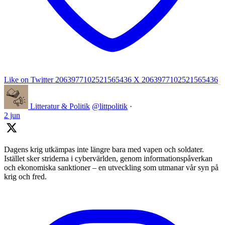
Like on Twitter 2063977102521565436
X
2063977102521565436
Litteratur & Politik
@littpolitik
·
2 jun
Dagens krig utkämpas inte längre bara med vapen och soldater.
Istället sker striderna i cybervärlden, genom informationspåverkan
och ekonomiska sanktioner – en utveckling som utmanar vår syn på
krig och fred.