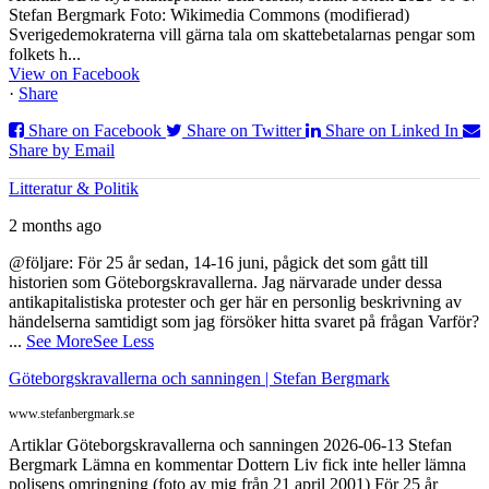
Stefan Bergmark Foto: Wikimedia Commons (modifierad)
Sverigedemokraterna vill gärna tala om skattebetalarnas pengar som
folkets h...
View on Facebook
·
Share
Share on Facebook
Share on Twitter
Share on Linked In
Share by Email
Litteratur & Politik
2 months ago
@följare: För 25 år sedan, 14-16 juni, pågick det som gått till
historien som Göteborgskravallerna. Jag närvarade under dessa
antikapitalistiska protester och ger här en personlig beskrivning av
händelserna samtidigt som jag försöker hitta svaret på frågan Varför?
...
See More
See Less
Göteborgskravallerna och sanningen | Stefan Bergmark
www.stefanbergmark.se
Artiklar Göteborgskravallerna och sanningen 2026-06-13 Stefan
Bergmark Lämna en kommentar Dottern Liv fick inte heller lämna
polisens omringning (foto av mig från 21 april 2001) För 25 år