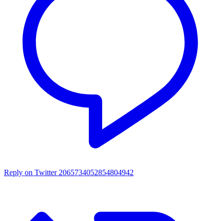
Reply on Twitter 2065734052854804942