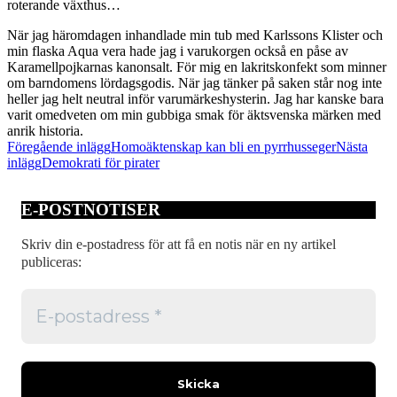
roterande växthus…
När jag häromdagen inhandlade min tub med Karlssons Klister och
min flaska Aqua vera hade jag i varukorgen också en påse av
Karamellpojkarnas kanonsalt. För mig en lakritskonfekt som minner
om barndomens lördagsgodis. När jag tänker på saken står nog inte
heller jag helt neutral inför varumärkeshysterin. Jag har kanske bara
varit omedveten om min gubbiga smak för äktsvenska märken med
anrik historia.
Inläggsnavigering
Föregående inlägg
Homoäktenskap kan bli en pyrrhusseger
Nästa
inlägg
Demokrati för pirater
E-POSTNOTISER
Skriv din e-postadress för att få en notis när en ny artikel
publiceras: