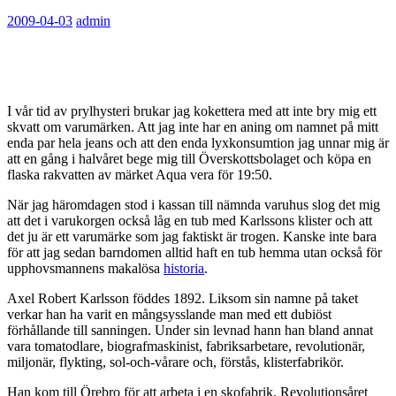
2009-04-03
admin
I vår tid av prylhysteri brukar jag kokettera med att inte bry mig ett
skvatt om varumärken. Att jag inte har en aning om namnet på mitt
enda par hela jeans och att den enda lyxkonsumtion jag unnar mig är
att en gång i halvåret bege mig till Överskottsbolaget och köpa en
flaska rakvatten av märket Aqua vera för 19:50.
När jag häromdagen stod i kassan till nämnda varuhus slog det mig
att det i varukorgen också låg en tub med Karlssons klister och att
det ju är ett varumärke som jag faktiskt är trogen. Kanske inte bara
för att jag sedan barndomen alltid haft en tub hemma utan också för
upphovsmannens makalösa
historia
.
Axel Robert Karlsson föddes 1892. Liksom sin namne på taket
verkar han ha varit en mångsysslande man med ett dubiöst
förhållande till sanningen. Under sin levnad hann han bland annat
vara tomatodlare, biografmaskinist, fabriksarbetare, revolutionär,
miljonär, flykting, sol-och-vårare och, förstås, klisterfabrikör.
Han kom till Örebro för att arbeta i en skofabrik. Revolutionsåret