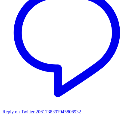
Reply on Twitter 2061738397945806932