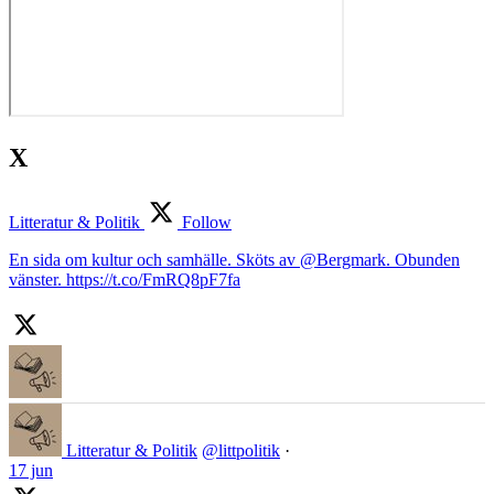
X
Litteratur & Politik
Follow
En sida om kultur och samhälle. Sköts av @Bergmark. Obunden
vänster. https://t.co/FmRQ8pF7fa
Litteratur & Politik
@littpolitik
·
17 jun