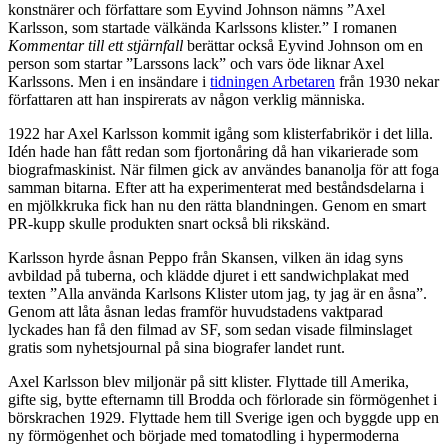
konstnärer och författare som Eyvind Johnson nämns ”Axel
Karlsson, som startade välkända Karlssons klister.” I romanen
Kommentar till ett stjärnfall
berättar också Eyvind Johnson om en
person som startar ”Larssons lack” och vars öde liknar Axel
Karlssons. Men i en insändare i
tidningen Arbetaren
från 1930 nekar
författaren att han inspirerats av någon verklig människa.
1922 har Axel Karlsson kommit igång som klisterfabrikör i det lilla.
Idén hade han fått redan som fjortonåring då han vikarierade som
biografmaskinist. När filmen gick av användes bananolja för att foga
samman bitarna. Efter att ha experimenterat med beståndsdelarna i
en mjölkkruka fick han nu den rätta blandningen. Genom en smart
PR-kupp skulle produkten snart också bli rikskänd.
Karlsson hyrde åsnan Peppo från Skansen, vilken än idag syns
avbildad på tuberna, och klädde djuret i ett sandwichplakat med
texten ”Alla använda Karlsons Klister utom jag, ty jag är en åsna”.
Genom att låta åsnan ledas framför huvudstadens vaktparad
lyckades han få den filmad av SF, som sedan visade filminslaget
gratis som nyhetsjournal på sina biografer landet runt.
Axel Karlsson blev miljonär på sitt klister. Flyttade till Amerika,
gifte sig, bytte efternamn till Brodda och förlorade sin förmögenhet i
börskrachen 1929. Flyttade hem till Sverige igen och byggde upp en
ny förmögenhet och började med tomatodling i hypermoderna