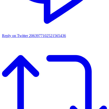
Reply on Twitter 2063977102521565436