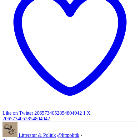
Like on Twitter 2065734052854804942
1
X
2065734052854804942
Litteratur & Politik
@littpolitik
·