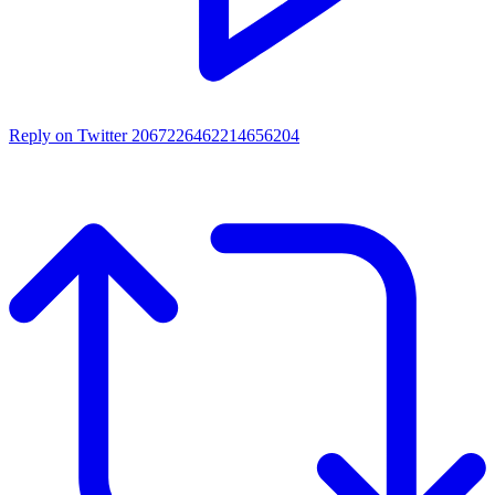
Reply on Twitter 2067226462214656204