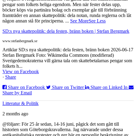
pengar som folkets heliga egendom. Men när fester delas upp,
böcker köps via partinära bolag och exemplar går till förbränning
framträder en annan skattepolitik: dela notan, runda reglerna och låt
någon annan stå för principerna.
...
See More
See Less
SD:s nya skattepolitik: dela festen, bränn boken | Stefan Bergmark
www.stefanbergmark.se
Artiklar SD:s nya skattepolitik: dela festen, bränn boken 2026-06-17
Stefan Bergmark Foto: Wikimedia Commons (modifierad)
Sverigedemokraterna vill gärna tala om skattebetalarnas pengar som
folkets h...
View on Facebook
·
Share
Share on Facebook
Share on Twitter
Share on Linked In
Share by Email
Litteratur & Politik
2 months ago
@följare: För 25 år sedan, 14-16 juni, pågick det som gått till
historien som Göteborgskravallerna. Jag närvarade under dessa
antikapitalistiska protester och ger här en personlig beskrivning av