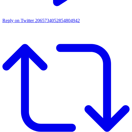
Reply on Twitter 2065734052854804942