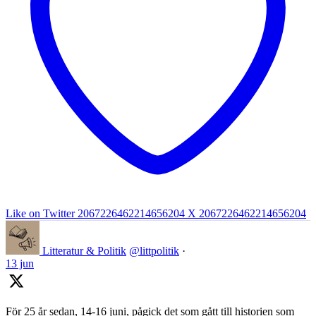
Like on Twitter 2067226462214656204
X
2067226462214656204
Litteratur & Politik
@littpolitik
·
13 jun
För 25 år sedan, 14-16 juni, pågick det som gått till historien som