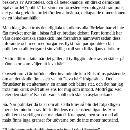
beskrevs av Aristoteles, och då betecknande en direkt demokrati.
Själva ordet "politik" härstammar förresten etymologiskt från polis,
det gamla grekiska ordet för den allmänna, deltagande dimensionen
av ett lokalsamhälle.
Men idag, även trots den digitala teknikens alla fördelar, har vi inte
fått mycket mer än i bästa fall en bredare debatt. Rent formellt har
våra demokratiska statsskick inte förändrats nämnvärt sedan dess
införande och med medborgarnas flykt från partipolitiken blir
politikerna allt ivrigare i sin vådliga roll som folkviljans uttolkare.
"Vi är alltför tafatta när det gäller att tydliggöra de krav vi ställer på
människor som väljer att leva här".
Oavsett om vi är infödda eller invandrade kan Billströms påstående
om att det skulle finnas ett val att "leva här" ifrågasättas. Det
förutsätter ju ett alternativ, en annan och bättre stat, och det har jag
trots min kritik svårt att se ens för mig som infödd. Motfråga: Vad
heter den staten? Kan du vara snäll och skicka asylansökan?
Så. När politiker då talar om att ställa krav så blir det följaktligen
mer eller mindre krav för individens existensberättigande. Har
politikerna verkligen det mandatet? Knappast, men som med all
makt finns inga gränser för utövarna om de inte möter motstånd.
"Rättigheter och skyldigheter går inte i takt i Sverige".