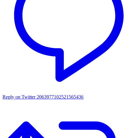
Reply on Twitter 2063977102521565436