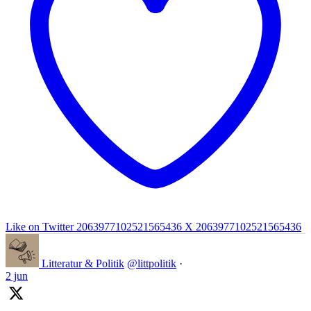
Like on Twitter 2063977102521565436
X
2063977102521565436
Litteratur & Politik
@littpolitik
·
2 jun