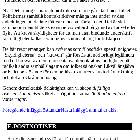
Nja. Det är nog snarare demokratin som inte går i takt med folket.
Politikernas samhällskontrakt skriver många inte under av den
anledningen att de inte fått vara med att författa det. Det är skit
samma om man tilldelas exempelvis välfärd på grund av födsel eller
flykt. Att kräva skyldigheter för att man utan bindande underskrift
fått rättigheter kallas i vardagliga sammanhang för bilskojeri.
De här resonemangen kan avfärdas som filosofiska spetsfundigheter.
"Skyldigheterna" och "kraven" går förstås att nödtorftigt legitimera
med ett försvar av den representativa demokratins möjligheter att
radikalt ändra samhällslagarna om folket så önskar. Likväl är själva
ordvalen avslöjande för den politiska kulturens auktoritära riktning
och det är också min poäng.
Genom demokratisk delaktighet kan vi skapa
tillfälliga
överrenskommelser
vilket är något helt annat än
fundamentala
värderingar
.
Inläggsnavigering
Föregående inlägg
Hösttankar
Nästa inlägg
Gammal är äldst
E-POSTNOTISER
Skriv din e-postadress för att få en notis när en ny artikel