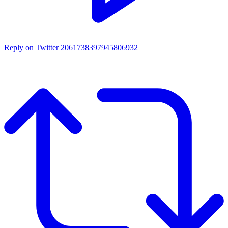
Reply on Twitter 2061738397945806932