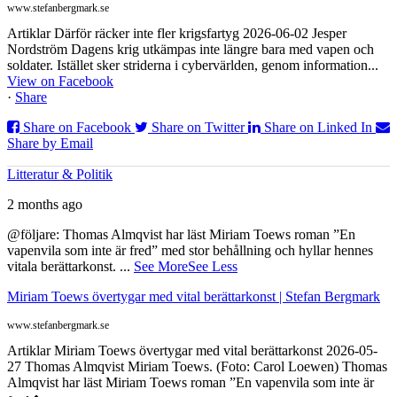
www.stefanbergmark.se
Artiklar Därför räcker inte fler krigsfartyg 2026-06-02 Jesper
Nordström Dagens krig utkämpas inte längre bara med vapen och
soldater. Istället sker striderna i cybervärlden, genom information...
View on Facebook
·
Share
Share on Facebook
Share on Twitter
Share on Linked In
Share by Email
Litteratur & Politik
2 months ago
@följare: Thomas Almqvist har läst Miriam Toews roman ”En
vapenvila som inte är fred” med stor behållning och hyllar hennes
vitala berättarkonst.
...
See More
See Less
Miriam Toews övertygar med vital berättarkonst | Stefan Bergmark
www.stefanbergmark.se
Artiklar Miriam Toews övertygar med vital berättarkonst 2026-05-
27 Thomas Almqvist Miriam Toews. (Foto: Carol Loewen) Thomas
Almqvist har läst Miriam Toews roman ”En vapenvila som inte är