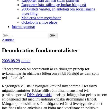
Rapporter från den här sidan planeten
Rapporter från ställen jag brukar hänga på
2000-talets vänster, en antologi om socialismens
utveckling
Medierna som megafoner
Ockelbo is a nice place
Internetgrannar
Sök
efter:
Artiklar
Demokratins fundamentalister
2008-08-29
admin
"Acceptera och bli accepterad! är en rimligare princip för
nykomlingar än ohållbara löften om att bli försörjd av dem som
redan bor här".
Regeringen vill ställa tydligare krav på invandrarna. Det skrev
migrationsminister Tobias Billström tillsammans med två
partikollegor på
DN:s debattsida
i tisdags. Inlägget har pekats ut som
en ogenerad flirt med invandringskritiska strömningar i landet.
Många opinionsbildares rättmätiga raseri är så övertygande att det
inte finns någon anledning att bidra med ytterligare en politiskt