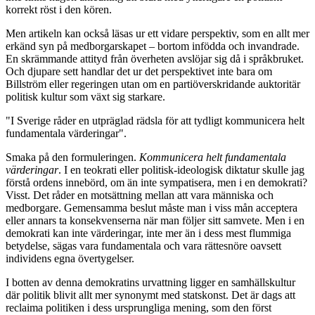
korrekt röst i den kören.
Men artikeln kan också läsas ur ett vidare perspektiv, som en allt mer
erkänd syn på medborgarskapet – bortom infödda och invandrade.
En skrämmande attityd från överheten avslöjar sig då i språkbruket.
Och djupare sett handlar det ur det perspektivet inte bara om
Billström eller regeringen utan om en partiöverskridande auktoritär
politisk kultur som växt sig starkare.
"I Sverige råder en utpräglad rädsla för att tydligt kommunicera helt
fundamentala värderingar".
Smaka på den formuleringen.
Kommunicera helt fundamentala
värderingar
. I en teokrati eller politisk-ideologisk diktatur skulle jag
förstå ordens innebörd, om än inte sympatisera, men i en demokrati?
Visst. Det råder en motsättning mellan att vara människa och
medborgare. Gemensamma beslut måste man i viss mån acceptera
eller annars ta konsekvenserna när man följer sitt samvete. Men i en
demokrati kan inte värderingar, inte mer än i dess mest flummiga
betydelse, sägas vara fundamentala och vara rättesnöre oavsett
individens egna övertygelser.
I botten av denna demokratins urvattning ligger en samhällskultur
där politik blivit allt mer synonymt med statskonst. Det är dags att
reclaima politiken i dess ursprungliga mening, som den först