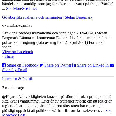
händelserna samtidigt som jag försöker hitta svaret på frågan Varför?
...
See More
See Less
Göteborgskravallerna och sanningen | Stefan Bergmark
www.stefanbergmark.se
Artiklar Göteborgskravallerna och sanningen 2026-06-13 Stefan
Bergmark Lämna en kommentar Dottern Liv fick inte heller lämna
polisens omringning (foto av mig från 21 april 2001) För 25 år
sedan,...
View on Facebook
·
Share
Share on Facebook
Share on Twitter
Share on Linked In
Share by Email
Litteratur & Politik
2 months ago
@följare: När verkligheten knackar på dörren brukar principerna få
sitta kvar i väntrummet. Efter år av tvärsäker retorik om att regler är
regler och att undantag är ett hot mot rättsstaten har regeringen
plötsligt upptäckt att politik också handlar om konsekvenser.
...
See
More
See Less