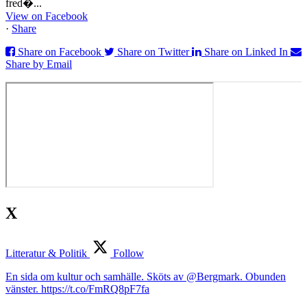
fred�...
View on Facebook
·
Share
Share on Facebook
Share on Twitter
Share on Linked In
Share by Email
X
Litteratur & Politik
Follow
En sida om kultur och samhälle. Sköts av @Bergmark. Obunden
vänster. https://t.co/FmRQ8pF7fa