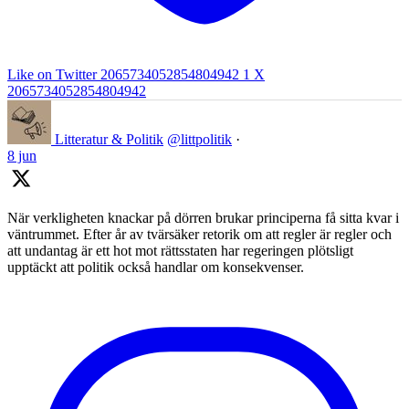
Like on Twitter 2065734052854804942
1
X
2065734052854804942
Litteratur & Politik
@littpolitik
·
8 jun
När verkligheten knackar på dörren brukar principerna få sitta kvar i
väntrummet. Efter år av tvärsäker retorik om att regler är regler och
att undantag är ett hot mot rättsstaten har regeringen plötsligt
upptäckt att politik också handlar om konsekvenser.