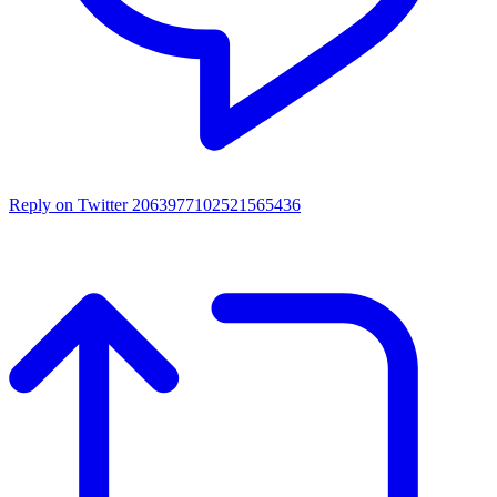
Reply on Twitter 2063977102521565436