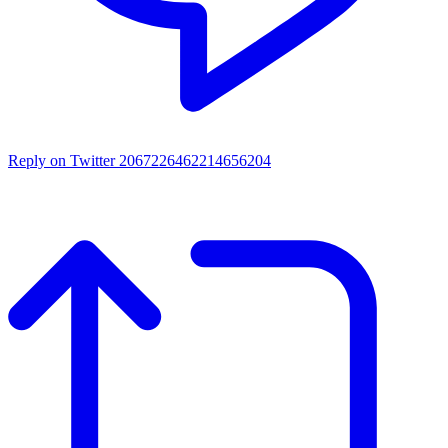
Reply on Twitter 2067226462214656204