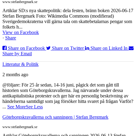
www.stefanbergmark.se
Artiklar SD:s nya skattepolitik: dela festen, bränn boken 2026-06-17
Stefan Bergmark Foto: Wikimedia Commons (modifierad)
Sverigedemokraterna vill gärna tala om skattebetalarnas pengar som
folkets h...
View on Facebook
·
Share
Share on Facebook
Share on Twitter
Share on Linked In
Share by Email
Litteratur & Politik
2 months ago
@följare: För 25 år sedan, 14-16 juni, pågick det som gått till
historien som Göteborgskravallerna. Jag närvarade under dessa
antikapitalistiska protester och ger här en personlig beskrivning av
händelserna samtidigt som jag försöker hitta svaret på frågan Varför?
...
See More
See Less
Göteborgskravallerna och sanningen | Stefan Bergmark
www.stefanbergmark.se
Artiklar Göteborgskravallerna och sanningen 2026-06-13 Stefan