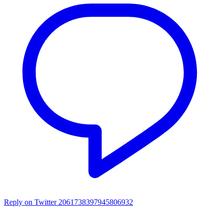
Reply on Twitter 2061738397945806932