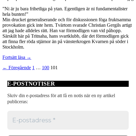
”Ni är ju bara frihetliga på ytan. Egentligen är ni fundamentalister
hela bunten!”
Min drucket generaliserande och för diskussionen föga fruktsamma
provokation gick inte hem. Tvärtom svarade Christian Gergils artigt
att jag hade alldeles rätt. Han var förmodligen van vid påhopp.
Särskilt här på Tritnaha, hans svartklubb, där det förmodligen gick
att finna fler röda stjärnor än på vänsterkrogen Kvarnen på söder i
Stockholm.
Olaglig
Fortsätt läsa
→
spritförsäljning
Inläggsnavigering
← Föregående
1
…
100
101
och
frihetlig
fundamentalism
E-POSTNOTISER
–
Den
svenska
Skriv din e-postadress för att få en notis när en ny artikel
nyliberalismens
publiceras:
vagga