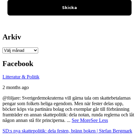
Arkiv
Arkiv
Facebook
Litteratur & Politik
2 months ago
@följare: Sverigedemokraterna vill gärna tala om skattebetalarnas
pengar som folkets heliga egendom. Men när fester delas upp,
böcker köps via partinära bolag och exemplar går till förbränning
framträder en annan skattepolitik: dela notan, runda reglerna och låt
någon annan stå för principerna.
...
See More
See Less
SD:s nya skattepolitik: dela festen, bränn boken | Stefan Bergmark