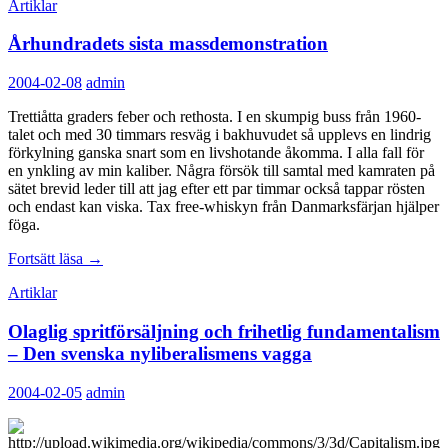
Artiklar
Århundradets sista massdemonstration
2004-02-08
admin
Trettiåtta graders feber och rethosta. I en skumpig buss från 1960-
talet och med 30 timmars resväg i bakhuvudet så upplevs en lindrig
förkylning ganska snart som en livshotande åkomma. I alla fall för
en ynkling av min kaliber. Några försök till samtal med kamraten på
sätet brevid leder till att jag efter ett par timmar också tappar rösten
och endast kan viska. Tax free-whiskyn från Danmarksfärjan hjälper
föga.
Århundradets
Fortsätt läsa
→
sista
Artiklar
massdemonstration
Olaglig spritförsäljning och frihetlig fundamentalism
– Den svenska nyliberalismens vagga
2004-02-05
admin