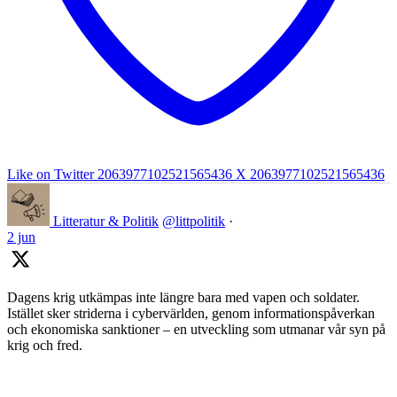
Like on Twitter 2063977102521565436
X
2063977102521565436
Litteratur & Politik
@littpolitik
·
2 jun
Dagens krig utkämpas inte längre bara med vapen och soldater.
Istället sker striderna i cybervärlden, genom informationspåverkan
och ekonomiska sanktioner – en utveckling som utmanar vår syn på
krig och fred.