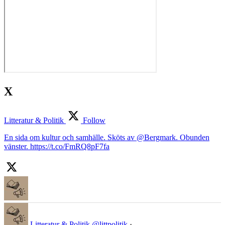
X
Litteratur & Politik
Follow
En sida om kultur och samhälle. Sköts av @Bergmark. Obunden
vänster. https://t.co/FmRQ8pF7fa
Litteratur & Politik
@littpolitik
·