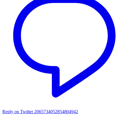
Reply on Twitter 2065734052854804942