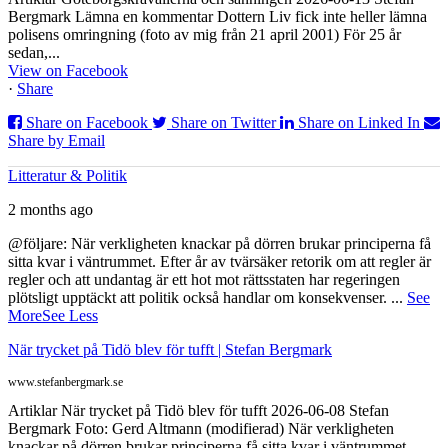
Bergmark Lämna en kommentar Dottern Liv fick inte heller lämna
polisens omringning (foto av mig från 21 april 2001) För 25 år
sedan,...
View on Facebook
·
Share
Share on Facebook
Share on Twitter
Share on Linked In
Share by Email
Litteratur & Politik
2 months ago
@följare: När verkligheten knackar på dörren brukar principerna få
sitta kvar i väntrummet. Efter år av tvärsäker retorik om att regler är
regler och att undantag är ett hot mot rättsstaten har regeringen
plötsligt upptäckt att politik också handlar om konsekvenser.
...
See
More
See Less
När trycket på Tidö blev för tufft | Stefan Bergmark
www.stefanbergmark.se
Artiklar När trycket på Tidö blev för tufft 2026-06-08 Stefan
Bergmark Foto: Gerd Altmann (modifierad) När verkligheten
knackar på dörren brukar principerna få sitta kvar i väntrummet.