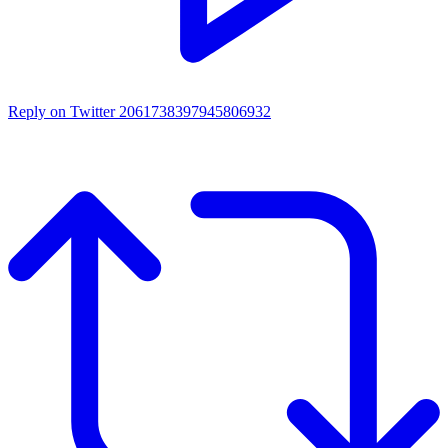
Reply on Twitter 2061738397945806932