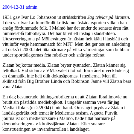
2004-12-31
admin
1931 gav Ivar Lo-Johansson ut stridsskriften
Jag tvivlar på idrotten
.
I den var Ivar Lo framförallt kritisk mot åskådarsporten vilken han
ansåg fördummade folk. I Malmö har det under de senaste åren rått
himmelsblå fotbollsyra. Det har blivit ett inslag i stadsbilden.
Uteserveringarna på Möllevången är nästan helt klätt i ljusblått och
vitt inför varje hemmamatch för MFF. Men det ger oss en anledning
att också i 2000-talet titta närmare på vilka värderingar som bubblar
under sportbilagornas feta rubriker och snärtiga referat.
Zlatan bojkottar media. Zlatan bryter tystnaden. Zlatan känner sig
feltolkad. Vid sidan av VM-kvalet i fotboll förra året utvecklade sig
en dramatik, inte helt olik dokusåpornas, i medierna. Men till
skillnad från Big Brother-Linda och Robinson-Janne vill Zlatan bara
vara Zlatan.
En dag basunerade tidningsrubrikerna ut att Zlatan Ibrahimovic nu
brutit sin påstådda mediebojkott. I ungefär samma veva får jag
Media i fokus (nr 2/2004) i min hand. Omslaget pryds av Zlatan i
landslagsdräkt och temat är Mediernas rasism. Agneta Furvik,
journalist och medieforskare i Malmö, hade tittat närmare på
demoniseringen av idrottsstjärnan Zlatan. Eller snarare
konstrueringen av invandrarrollen i landslaget.