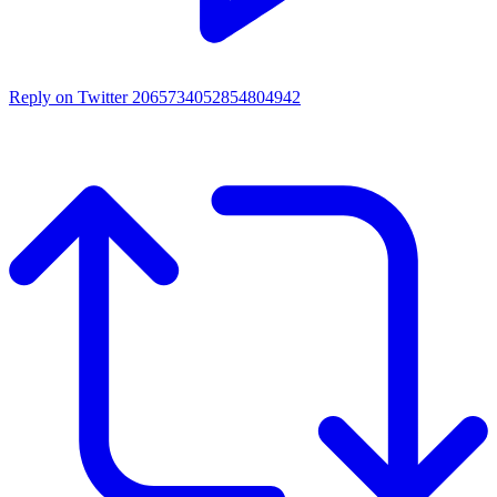
Reply on Twitter 2065734052854804942