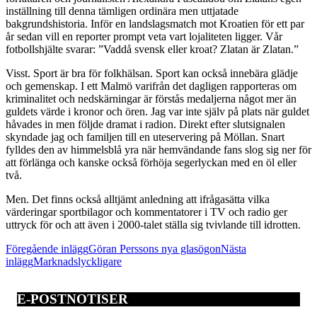
inställning till denna tämligen ordinära men uttjatade
bakgrundshistoria. Inför en landslagsmatch mot Kroatien för ett par
år sedan vill en reporter prompt veta vart lojaliteten ligger. Vår
fotbollshjälte svarar: ”Vaddå svensk eller kroat? Zlatan är Zlatan.”
Visst. Sport är bra för folkhälsan. Sport kan också innebära glädje
och gemenskap. I ett Malmö varifrån det dagligen rapporteras om
kriminalitet och nedskärningar är förstås medaljerna något mer än
guldets värde i kronor och ören. Jag var inte själv på plats när guldet
håvades in men följde dramat i radion. Direkt efter slutsignalen
skyndade jag och familjen till en uteservering på Möllan. Snart
fylldes den av himmelsblå yra när hemvändande fans slog sig ner för
att förlänga och kanske också förhöja segerlyckan med en öl eller
två.
Men. Det finns också alltjämt anledning att ifrågasätta vilka
värderingar sportbilagor och kommentatorer i TV och radio ger
uttryck för och att även i 2000-talet ställa sig tvivlande till idrotten.
Inläggsnavigering
Föregående inlägg
Göran Perssons nya glasögon
Nästa
inlägg
Marknadslyckligare
E-POSTNOTISER