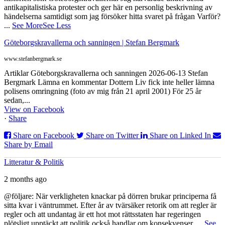
antikapitalistiska protester och ger här en personlig beskrivning av
händelserna samtidigt som jag försöker hitta svaret på frågan Varför?
...
See More
See Less
Göteborgskravallerna och sanningen | Stefan Bergmark
www.stefanbergmark.se
Artiklar Göteborgskravallerna och sanningen 2026-06-13 Stefan
Bergmark Lämna en kommentar Dottern Liv fick inte heller lämna
polisens omringning (foto av mig från 21 april 2001) För 25 år
sedan,...
View on Facebook
·
Share
Share on Facebook
Share on Twitter
Share on Linked In
Share by Email
Litteratur & Politik
2 months ago
@följare: När verkligheten knackar på dörren brukar principerna få
sitta kvar i väntrummet. Efter år av tvärsäker retorik om att regler är
regler och att undantag är ett hot mot rättsstaten har regeringen
plötsligt upptäckt att politik också handlar om konsekvenser.
...
See