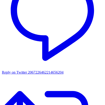
Reply on Twitter 2067226462214656204