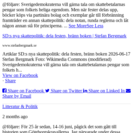
@följare: Sverigedemokraterna vill gärna tala om skattebetalarnas
pengar som folkets heliga egendom. Men när fester delas upp,
böcker köps via partinära bolag och exemplar går till förbränning
framträder en annan skattepolitik: dela notan, runda reglerna och låt
någon annan stå för principerna.
...
See More
See Less
SD:s nya skattepolitik: dela festen, bränn boken | Stefan Bergmark
www.stefanbergmark.se
Artiklar SD:s nya skattepolitik: dela festen, bränn boken 2026-06-17
Stefan Bergmark Foto: Wikimedia Commons (modifierad)
Sverigedemokraterna vill gärna tala om skattebetalarnas pengar som
folkets h...
View on Facebook
·
Share
Share on Facebook
Share on Twitter
Share on Linked In
Share by Email
Litteratur & Politik
2 months ago
@följare: För 25 år sedan, 14-16 juni, pågick det som gått till
historien som Göteborgskravallerna. Jag närvarade under dessa