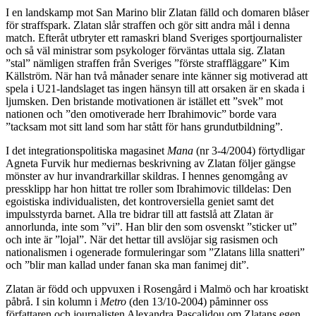
I en landskamp mot San Marino blir Zlatan fälld och domaren blåser
för straffspark. Zlatan slår straffen och gör sitt andra mål i denna
match. Efteråt utbryter ett ramaskri bland Sveriges sportjournalister
och så väl ministrar som psykologer förväntas uttala sig. Zlatan
”stal” nämligen straffen från Sveriges ”förste straffläggare” Kim
Källström. När han två månader senare inte känner sig motiverad att
spela i U21-landslaget tas ingen hänsyn till att orsaken är en skada i
ljumsken. Den bristande motivationen är istället ett ”svek” mot
nationen och ”den omotiverade herr Ibrahimovic” borde vara
”tacksam mot sitt land som har stått för hans grundutbildning”.
I det integrationspolitiska magasinet
Mana
(nr 3-4/2004) förtydligar
Agneta Furvik hur mediernas beskrivning av Zlatan följer gängse
mönster av hur invandrarkillar skildras. I hennes genomgång av
pressklipp har hon hittat tre roller som Ibrahimovic tilldelas: Den
egoistiska individualisten, det kontroversiella geniet samt det
impulsstyrda barnet. Alla tre bidrar till att fastslå att Zlatan är
annorlunda, inte som ”vi”. Han blir den som osvenskt ”sticker ut”
och inte är ”lojal”. När det hettar till avslöjar sig rasismen och
nationalismen i ogenerade formuleringar som ”Zlatans lilla snatteri”
och ”blir man kallad under fanan ska man fanimej dit”.
Zlatan är född och uppvuxen i Rosengård i Malmö och har kroatiskt
påbrå. I sin kolumn i
Metro
(den 13/10-2004) påminner oss
författaren och journalisten Alexandra Pascalidou om Zlatans egen