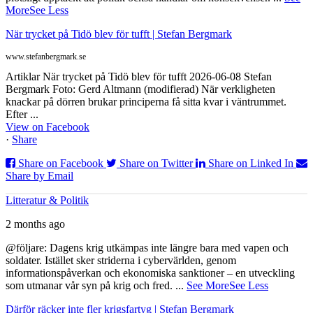
More
See Less
När trycket på Tidö blev för tufft | Stefan Bergmark
www.stefanbergmark.se
Artiklar När trycket på Tidö blev för tufft 2026-06-08 Stefan
Bergmark Foto: Gerd Altmann (modifierad) När verkligheten
knackar på dörren brukar principerna få sitta kvar i väntrummet.
Efter ...
View on Facebook
·
Share
Share on Facebook
Share on Twitter
Share on Linked In
Share by Email
Litteratur & Politik
2 months ago
@följare: Dagens krig utkämpas inte längre bara med vapen och
soldater. Istället sker striderna i cybervärlden, genom
informationspåverkan och ekonomiska sanktioner – en utveckling
som utmanar vår syn på krig och fred.
...
See More
See Less
Därför räcker inte fler krigsfartyg | Stefan Bergmark