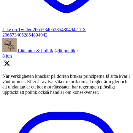
Like on Twitter 2065734052854804942
1
X
2065734052854804942
Litteratur & Politik
@littpolitik
·
8 jun
När verkligheten knackar på dörren brukar principerna få sitta kvar i
väntrummet. Efter år av tvärsäker retorik om att regler är regler och
att undantag är ett hot mot rättsstaten har regeringen plötsligt
upptäckt att politik också handlar om konsekvenser.