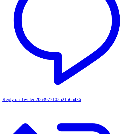
Reply on Twitter 2063977102521565436