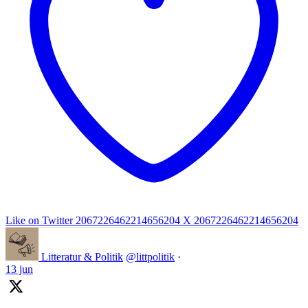
Like on Twitter 2067226462214656204
X
2067226462214656204
Litteratur & Politik
@littpolitik
·
13 jun