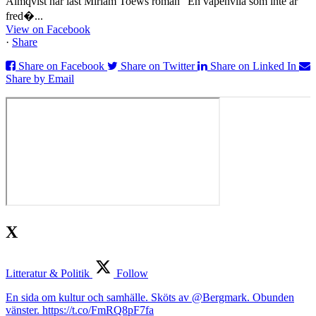
Almqvist har läst Miriam Toews roman ”En vapenvila som inte är
fred�...
View on Facebook
·
Share
Share on Facebook
Share on Twitter
Share on Linked In
Share by Email
X
Litteratur & Politik
Follow
En sida om kultur och samhälle. Sköts av @Bergmark. Obunden
vänster. https://t.co/FmRQ8pF7fa