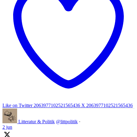
Like on Twitter 2063977102521565436
X
2063977102521565436
Litteratur & Politik
@littpolitik
·
2 jun