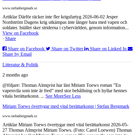
www.stefanbergmark.se
Artiklar Därför räcker inte fler krigsfartyg 2026-06-02 Jesper
Nordström Dagens krig utkämpas inte längre bara med vapen och
soldater. Istället sker striderna i cybervärlden, genom information...
View on Facebook
·
Share
Share on Facebook
Share on Twitter
Share on Linked In
Share by Email
Litteratur & Politik
2 months ago
@följare: Thomas Almqvist har läst Miriam Toews roman ”En
vapenvila som inte är fred” med stor behållning och hyllar hennes
vitala berättarkonst.
...
See More
See Less
Miriam Toews övertygar med vital berättarkonst | Stefan Bergmark
www.stefanbergmark.se
Artiklar Miriam Toews övertygar med vital berättarkonst 2026-05-
27 Thomas Almqvist Miriam Toews. (Foto: Carol Loewen) Thomas