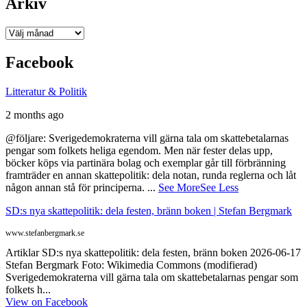
Arkiv
Arkiv
Facebook
Litteratur & Politik
2 months ago
@följare: Sverigedemokraterna vill gärna tala om skattebetalarnas
pengar som folkets heliga egendom. Men när fester delas upp,
böcker köps via partinära bolag och exemplar går till förbränning
framträder en annan skattepolitik: dela notan, runda reglerna och låt
någon annan stå för principerna.
...
See More
See Less
SD:s nya skattepolitik: dela festen, bränn boken | Stefan Bergmark
www.stefanbergmark.se
Artiklar SD:s nya skattepolitik: dela festen, bränn boken 2026-06-17
Stefan Bergmark Foto: Wikimedia Commons (modifierad)
Sverigedemokraterna vill gärna tala om skattebetalarnas pengar som
folkets h...
View on Facebook