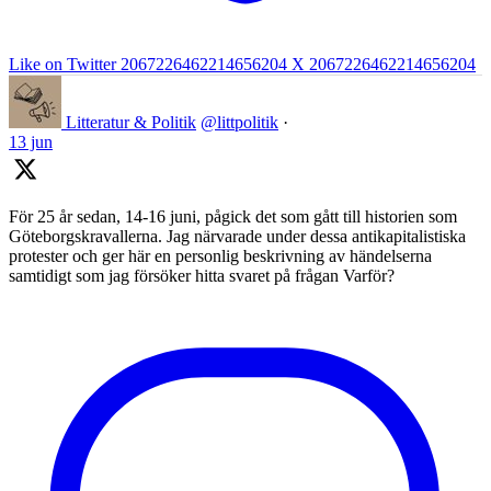
Like on Twitter 2067226462214656204
X
2067226462214656204
Litteratur & Politik
@littpolitik
·
13 jun
För 25 år sedan, 14-16 juni, pågick det som gått till historien som
Göteborgskravallerna. Jag närvarade under dessa antikapitalistiska
protester och ger här en personlig beskrivning av händelserna
samtidigt som jag försöker hitta svaret på frågan Varför?