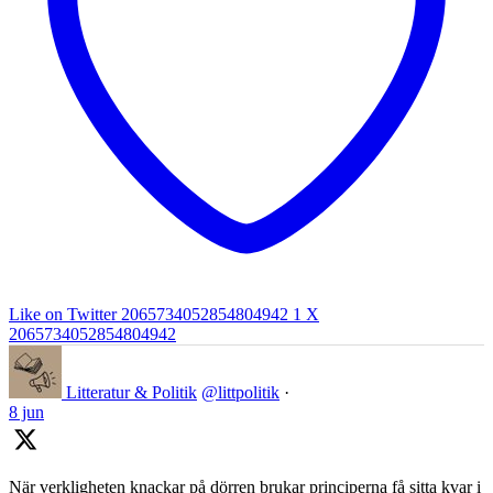
Like on Twitter 2065734052854804942
1
X
2065734052854804942
Litteratur & Politik
@littpolitik
·
8 jun
När verkligheten knackar på dörren brukar principerna få sitta kvar i