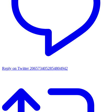
Reply on Twitter 2065734052854804942