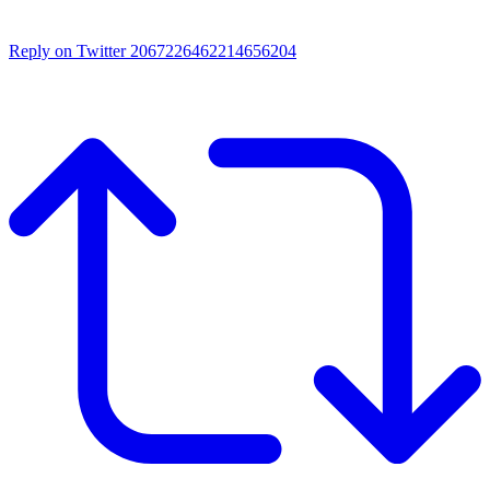
Reply on Twitter 2067226462214656204