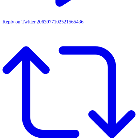
Reply on Twitter 2063977102521565436