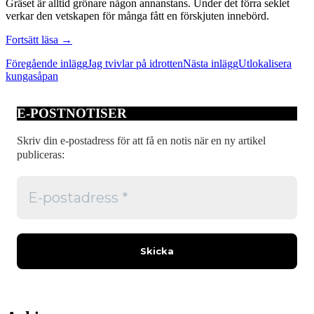
Gräset är alltid grönare någon annanstans. Under det förra seklet
verkar den vetskapen för många fått en förskjuten innebörd.
Marknadslyckligare
Fortsätt läsa
→
Inläggsnavigering
Föregående inlägg
Jag tvivlar på idrotten
Nästa inlägg
Utlokalisera
kungasåpan
E-POSTNOTISER
Skriv din e-postadress för att få en notis när en ny artikel
publiceras: