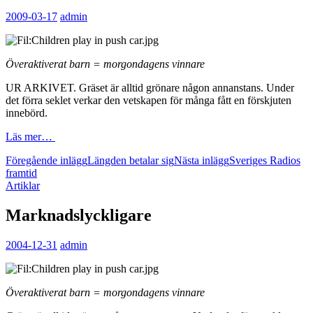
2009-03-17
admin
Överaktiverat barn = morgondagens vinnare
UR ARKIVET. Gräset är alltid grönare någon annanstans. Under
det förra seklet verkar den vetskapen för många fått en förskjuten
innebörd.
Läs mer…
Inläggsnavigering
Föregående inlägg
Längden betalar sig
Nästa inlägg
Sveriges Radios
framtid
Artiklar
Marknadslyckligare
2004-12-31
admin
Överaktiverat barn = morgondagens vinnare