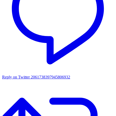
Reply on Twitter 2061738397945806932