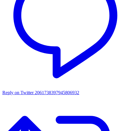
Reply on Twitter 2061738397945806932