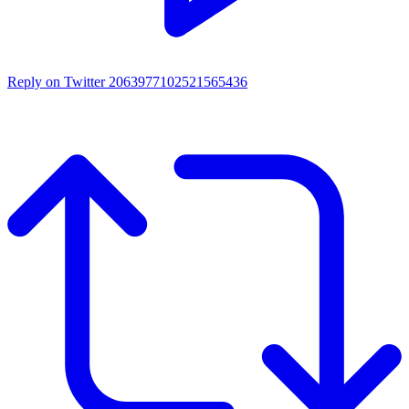
Reply on Twitter 2063977102521565436