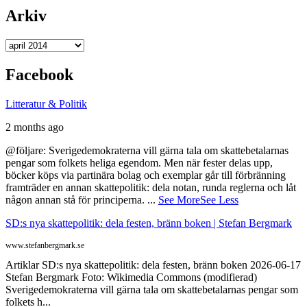
Arkiv
Arkiv
Facebook
Litteratur & Politik
2 months ago
@följare: Sverigedemokraterna vill gärna tala om skattebetalarnas
pengar som folkets heliga egendom. Men när fester delas upp,
böcker köps via partinära bolag och exemplar går till förbränning
framträder en annan skattepolitik: dela notan, runda reglerna och låt
någon annan stå för principerna.
...
See More
See Less
SD:s nya skattepolitik: dela festen, bränn boken | Stefan Bergmark
www.stefanbergmark.se
Artiklar SD:s nya skattepolitik: dela festen, bränn boken 2026-06-17
Stefan Bergmark Foto: Wikimedia Commons (modifierad)
Sverigedemokraterna vill gärna tala om skattebetalarnas pengar som
folkets h...