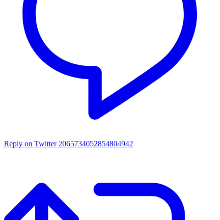
Reply on Twitter 2065734052854804942