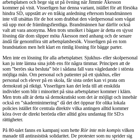
arbetsplatsen och bege sig ut på övning när Jimmie Åkesson
kommer på visit. Visserligen har denna variant, istället för att försöka
hindra SD, uppstått av en tråkig anledning eftersom brandmännen
inte vill utsättas för de hot som drabbat den vårdpersonal som vågat
stå upp mot de främlingsfientliga. Brandmännen har därför också
valt att vara anonyma. Men trots smolket i bägare är detta en sjysst
lösning där dom slipper möta Åkesson med anhang och de senare
ändå får genomföra sitt arbetsplatsbesök. Visserligen på en tom
brandstation men helt klart en rimlig lösning för bägge parter.
Men inte en lösning för alla arbetsplatser. Sjukhus- eller skolpersonal
kan ju inte lämna sina jobb ens för några timmar. Principen att de
som ”berörs ska besluta” bör i sådana fall vara vägledande i största
möjliga mån. Om personal och patienter på ett sjukhus, eller
personal och elever på en skola, får sista ordet kan vi prata om
demokrati på riktigt. Visserligen kan det leda till att enskilda
individer som blir i minoritet på sina arbetsplatser kommer i kläm.
Men trots allt är detta så demokratiskt som det är möjligt och innebär
också en ”skademinimering” då det det öppnar för olika lokala
policies istället för centrala direktiv vilka antingen alltid kommer
köra över de direkt berörda eller alltid göra undantag för SD:s
rättigheter.
På 80-talet fanns en kampanj som hette
Rör inte min kompis
vilken
manade till antirasistisk solidaritet. De protester som nu sprider sig