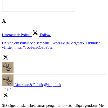
X
Litteratur & Politik
Follow
En sida om kultur och samhälle. Sköts av @Bergmark. Obunden
vänster. https://t.co/FmRQ8pF7fa
Litteratur & Politik
@littpolitik
·
17 jun
SD säger att skattebetalarnas pengar är folkets heliga egendom. Men