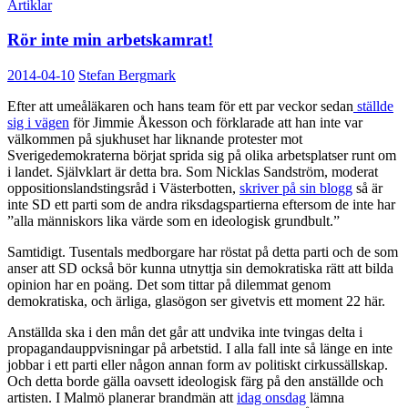
Artiklar
Rör inte min arbetskamrat!
2014-04-10
Stefan Bergmark
Efter att umeåläkaren och hans team för ett par veckor sedan
ställde
sig i vägen
för Jimmie Åkesson och förklarade att han inte var
välkommen på sjukhuset har liknande protester mot
Sverigedemokraterna börjat sprida sig på olika arbetsplatser runt om
i landet. Självklart är detta bra. Som Nicklas Sandström, moderat
oppositionslandstingsråd i Västerbotten,
skriver på sin blogg
så är
inte SD ett parti som de andra riksdagspartierna eftersom de inte har
”alla människors lika värde som en ideologisk grundbult.”
Samtidigt. Tusentals medborgare har röstat på detta parti och de som
anser att SD också bör kunna utnyttja sin demokratiska rätt att bilda
opinion har en poäng. Det som tittar på dilemmat genom
demokratiska, och ärliga, glasögon ser givetvis ett moment 22 här.
Anställda ska i den mån det går att undvika inte tvingas delta i
propagandauppvisningar på arbetstid. I alla fall inte så länge en inte
jobbar i ett parti eller någon annan form av politiskt cirkussällskap.
Och detta borde gälla oavsett ideologisk färg på den anställde och
artisten. I Malmö planerar brandmän att
idag onsdag
lämna