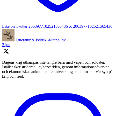
Like on Twitter 2063977102521565436
X
2063977102521565436
Litteratur & Politik
@littpolitik
·
2 jun
Dagens krig utkämpas inte längre bara med vapen och soldater.
Istället sker striderna i cybervärlden, genom informationspåverkan
och ekonomiska sanktioner – en utveckling som utmanar vår syn på
krig och fred.