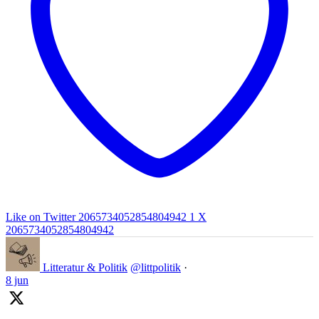
Like on Twitter 2065734052854804942
1
X
2065734052854804942
Litteratur & Politik
@littpolitik
·
8 jun