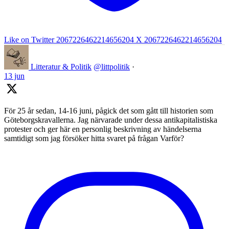
Like on Twitter 2067226462214656204
X
2067226462214656204
Litteratur & Politik
@littpolitik
·
13 jun
För 25 år sedan, 14-16 juni, pågick det som gått till historien som
Göteborgskravallerna. Jag närvarade under dessa antikapitalistiska
protester och ger här en personlig beskrivning av händelserna
samtidigt som jag försöker hitta svaret på frågan Varför?