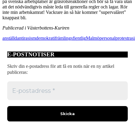
på svenska arbetsplatser är gräsrotsreaktioner och bör så få vara utan
att det nödvändigtvis måste leda till generella regler och lagar. Rör
inte min arbetskamrat! Vackrare än så här kommer ”supervalåret”
knappast bli.
Publicerad i Västerbottens-Kuriren
anställd
antirasism
demokrati
främlingsfientlig
Malmö
personal
protest
ras
E-POSTNOTISER
Skriv din e-postadress för att få en notis när en ny artikel
publiceras: