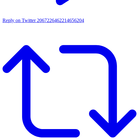
Reply on Twitter 2067226462214656204