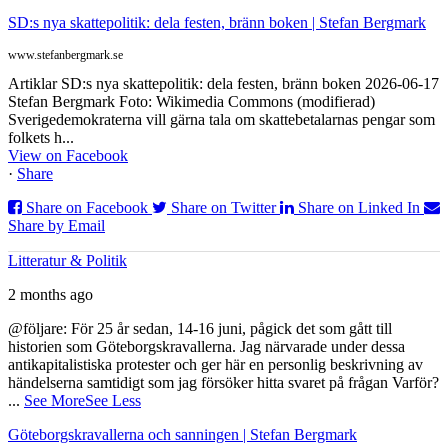
SD:s nya skattepolitik: dela festen, bränn boken | Stefan Bergmark
www.stefanbergmark.se
Artiklar SD:s nya skattepolitik: dela festen, bränn boken 2026-06-17
Stefan Bergmark Foto: Wikimedia Commons (modifierad)
Sverigedemokraterna vill gärna tala om skattebetalarnas pengar som
folkets h...
View on Facebook
·
Share
Share on Facebook
Share on Twitter
Share on Linked In
Share by Email
Litteratur & Politik
2 months ago
@följare: För 25 år sedan, 14-16 juni, pågick det som gått till
historien som Göteborgskravallerna. Jag närvarade under dessa
antikapitalistiska protester och ger här en personlig beskrivning av
händelserna samtidigt som jag försöker hitta svaret på frågan Varför?
...
See More
See Less
Göteborgskravallerna och sanningen | Stefan Bergmark