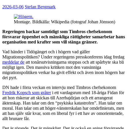
2026-03-06
Stefan Bergmark
Montage. Bildkälla: Wikipedia (fotograf Johan Jönsson)
Regeringen backar samtidigt som Timbros chefsekonom
försvarar öppenhet och mänskliga rättigheter samarbetar hans
organisation med krafter som vill stänga gränser.
Vad händer i Tidögänget och i högern vad gäller
Migrationspolitiken? Under regeringens presskonferens idag fredag
meddelar de
att tonårsutvisningarna stoppas och att spårbyte ska bli
möjligt igen. Den massiva kritiken mot den vansinniga
migrationspolitiken verkar ha givit effekt och även inom högern har
det pyrt.
DN hade i förra veckan en intervju med Timbros chefsekonom
Fredrik Kopsch som gråter
i ett vardagsrum med 18-åriga Fidan för
att hon riskerar att skickas till Azerbajdzjan och ett arrangerat
äktenskap. Han talar om den “psykiska katastrofen”. Han talar om
moral. Han talar om att höger-vänsterskalan har omdefinierats, men
att han själv står kvar, som en liberal fyr i ett hav av omorienterade,
allt brunare får.
Det är rörande. Det är mänskligt. Det är också en aning förvirrande.