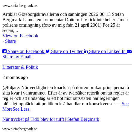
www.stefanbergmark.se
Artiklar Göteborgskravallerna och sanningen 2026-06-13 Stefan
Bergmark Lämna en kommentar Dottern Liv fick inte heller lämna
polisens omringning (foto av mig från 21 april 2001) För 25 år
sedan,...
View on Facebook
·
Share
Share on Facebook
Share on Twitter
Share on Linked In
Share by Email
Litteratur & Politik
2 months ago
@följare: När verkligheten knackar på dörren brukar principerna få
sitta kvar i väntrummet. Efter år av tvärsäker retorik om att regler är
regler och att undantag är ett hot mot rättsstaten har regeringen
plötsligt upptäckt att politik också handlar om konsekvenser.
...
See
More
See Less
När trycket på Tidö blev för tufft | Stefan Bergmark
www.stefanbergmark.se