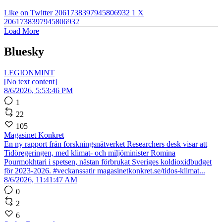
Like on Twitter 2061738397945806932
1
X
2061738397945806932
Load More
Bluesky
LEGIONMINT
[No text content]
8/6/2026, 5:53:46 PM
1
22
105
Magasinet Konkret
En ny rapport från forskningsnätverket Researchers desk visar att
Tidöregeringen, med klimat- och miljöminister Romina
Pourmokhtari i spetsen, nästan förbrukat Sveriges koldioxidbudget
för 2023-2026. #veckanssatir magasinetkonkret.se/tidos-klimat...
8/6/2026, 11:41:47 AM
0
2
6