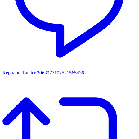
Reply on Twitter 2063977102521565436