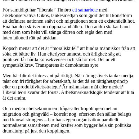
För samtidigt har ”liberala” Timbro
ett samarbete
med
ärkekonservativa Oikos, tankesmedjan som gjort det till konstform
att definiera nationen snävt och migrationen som ett existentiellt hot.
Ena handen skriver om öppna samhällen. Den andra skakar hand
med dem som helst vill stänga dörren och regla den med
internationell rätt på utsidan.
Kopsch menar att det är “moraliskt fel” att hindra människor från att
söka ett bättre liv. Han efterlyser amnesti och ärlighet: säg att
politiken får hårda konsekvenser och stå för det. Det är ett
sympatiskt krav. Transparens är demokratins syre.
Men här blir det intressant på riktigt. När näringslivets tankesmedja
talar om fri rörlighet för arbetskraft, är det då en rättighetsprincip
eller en produktivitetsstrategi? Är människan mål eller medel?
Liberal teori svarar det första. Arbetsmarknadslogik tenderar att luta
åt det andra.
Och medan chefsekonomen ifrågasätter kopplingen mellan
migration och gängvåld – korrekt nog, eftersom den sällan belagts
med kausal stringens – har hans egen organisation parallellt
normaliserat samarbeten med krafter som bygger hela sin politiska
dramaturgi på just den kopplingen.