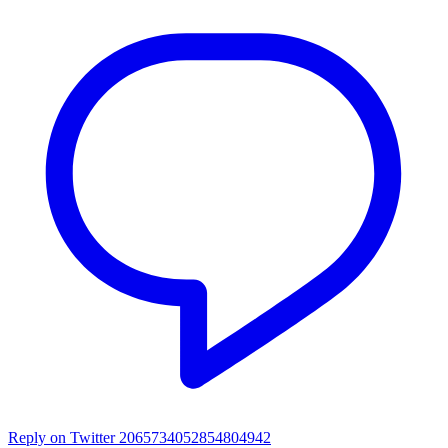
Reply on Twitter 2065734052854804942