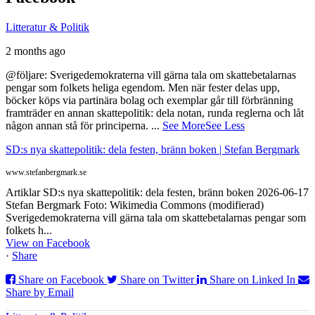
Litteratur & Politik
2 months ago
@följare: Sverigedemokraterna vill gärna tala om skattebetalarnas
pengar som folkets heliga egendom. Men när fester delas upp,
böcker köps via partinära bolag och exemplar går till förbränning
framträder en annan skattepolitik: dela notan, runda reglerna och låt
någon annan stå för principerna.
...
See More
See Less
SD:s nya skattepolitik: dela festen, bränn boken | Stefan Bergmark
www.stefanbergmark.se
Artiklar SD:s nya skattepolitik: dela festen, bränn boken 2026-06-17
Stefan Bergmark Foto: Wikimedia Commons (modifierad)
Sverigedemokraterna vill gärna tala om skattebetalarnas pengar som
folkets h...
View on Facebook
·
Share
Share on Facebook
Share on Twitter
Share on Linked In
Share by Email