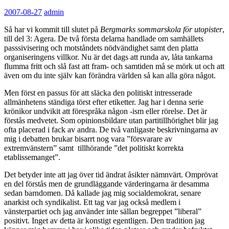
2007-08-27
admin
Så har vi kommit till slutet på
Bergmarks sommarskola för utopister
,
till del 3: Agera. De två första delarna handlade om samhällets
passsivisering och motståndets nödvändighet samt den platta
organiseringens villkor. Nu är det dags att runda av, låta tankarna
flumma fritt och slå fast att fram- och samtiden må se mörk ut och att
även om du inte själv kan förändra världen så kan alla göra något.
Men först en passus för att släcka den politiskt intresserade
allmänhetens ständiga törst efter etiketter. Jag har i denna serie
krönikor undvikit att förespråka någon -ism eller rörelse. Det är
förstås medvetet. Som opinionsbildare utan partitillhörighet blir jag
ofta placerad i fack av andra. De två vanligaste beskrivningarna av
mig i debatten brukar bisarrt nog vara ”försvarare av
extremvänstern” samt tillhörande ”det politiskt korrekta
etablissemanget”.
Det betyder inte att jag över tid ändrat åsikter nämnvärt. Omprövat
en del förstås men de grundläggande värderingarna är desamma
sedan barndomen. Då kallade jag mig socialdemokrat, senare
anarkist och syndikalist. Ett tag var jag också medlem i
vänsterpartiet och jag använder inte sällan begreppet ”liberal”
positivt. Inget av detta är konstigt egentligen. Den tradition jag