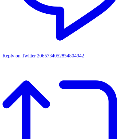
Reply on Twitter 2065734052854804942