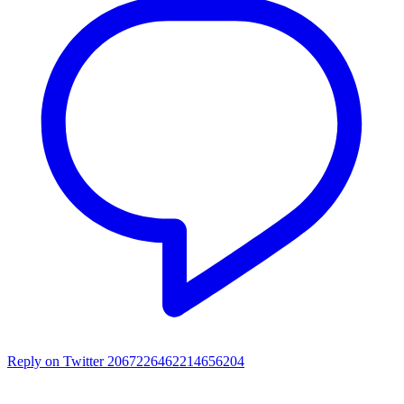
Reply on Twitter 2067226462214656204