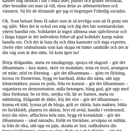
känner mig hemma i har i olika tider, platser och grader befruktat,
eller besudlat om man så vill, stora delar av arbetarrörelsen och
vänstern. Så för de törstande ger jag er begreppet Frihetlig socialist.
Ok. Som bekant finns få saker som är så trevliga som att få prata om
sig själv. Men det är också om mig och dig den här sommarskolan
ytterst handlat om. Solidaritet är ingen allmosa utan självförsvar och
i långa loppet är det individens frihet all god kollektiv kamp måste
handla om. Och det är bara du och dina kamrater och inga experter,
chefer eller ombudsmän som kan skapa ett bättre samhälle och det är
din väg som är den rätta. Så kom igen nu!
Börja ifrågasätta, starta en musikgrupp, spraya ett slagord – gör det
tillsammans – lura staten, skriv en insändare, testa en teori, arrangera
ett möte, stöd en förening – gör det tillsammans – göm en flykting,
krossa en fönsterruta, bygg en barrikad, älska din nästa, sätt upp
klistermärken, pussa en polis, frita en kamrat – gör det tillsammans –
organisera en demonstration, måla betongen, häng gud, gör upp med
dina fördomar, be en bön, strejka vilt, lär av barnen, starta en
nättidning, ifrågasätt de äldre, höj din röst – gör det tillsammans –
krama ett träd, lyssna på de blyga, gråt av rädsla, hata makten, bilda
en fackklubb, planera en aktion, bryt ett avtal, handla i vredesmod,
knyt din näve, affischera hela stan, bygg ett kontaktnät – gör det
tillsammans – sänd närradio, förlåt en förrädare, avväpna en militär,
ta från de rika, sätt upp en pjäs, skratta av lust, radikalisera din
hyresgästförening, sjung en sång, flytta in i ett kollektiv – gör det