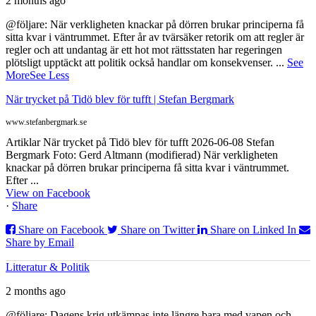
2 months ago
@följare: När verkligheten knackar på dörren brukar principerna få
sitta kvar i väntrummet. Efter år av tvärsäker retorik om att regler är
regler och att undantag är ett hot mot rättsstaten har regeringen
plötsligt upptäckt att politik också handlar om konsekvenser.
...
See
More
See Less
När trycket på Tidö blev för tufft | Stefan Bergmark
www.stefanbergmark.se
Artiklar När trycket på Tidö blev för tufft 2026-06-08 Stefan
Bergmark Foto: Gerd Altmann (modifierad) När verkligheten
knackar på dörren brukar principerna få sitta kvar i väntrummet.
Efter ...
View on Facebook
·
Share
Share on Facebook
Share on Twitter
Share on Linked In
Share by Email
Litteratur & Politik
2 months ago
@följare: Dagens krig utkämpas inte längre bara med vapen och