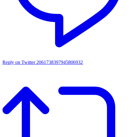
Reply on Twitter 2061738397945806932