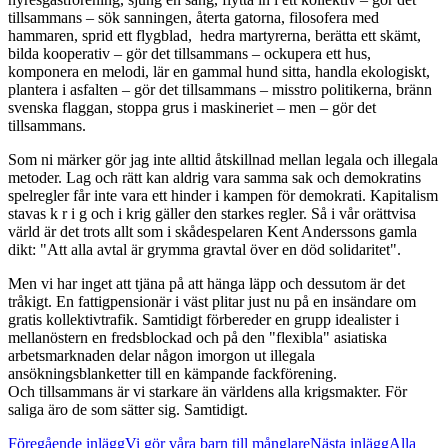
tillsammans – sök sanningen, återta gatorna, filosofera med
hammaren, sprid ett flygblad, hedra martyrerna, berätta ett skämt,
bilda kooperativ – gör det tillsammans – ockupera ett hus,
komponera en melodi, lär en gammal hund sitta, handla ekologiskt,
plantera i asfalten – gör det tillsammans – misstro politikerna, bränn
svenska flaggan, stoppa grus i maskineriet – men – gör det
tillsammans.
Som ni märker gör jag inte alltid åtskillnad mellan legala och illegala
metoder. Lag och rätt kan aldrig vara samma sak och demokratins
spelregler får inte vara ett hinder i kampen för demokrati. Kapitalism
stavas k r i g och i krig gäller den starkes regler. Så i vår orättvisa
värld är det trots allt som i skådespelaren Kent Anderssons gamla
dikt: "Att alla avtal är grymma gravtal över en död solidaritet".
Men vi har inget att tjäna på att hänga läpp och dessutom är det
tråkigt. En fattigpensionär i väst plitar just nu på en insändare om
gratis kollektivtrafik. Samtidigt förbereder en grupp idealister i
mellanöstern en fredsblockad och på den "flexibla" asiatiska
arbetsmarknaden delar någon imorgon ut illegala
ansökningsblanketter till en kämpande fackförening.
Och tillsammans är vi starkare än världens alla krigsmakter. För
saliga äro de som sätter sig. Samtidigt.
Inläggsnavigering
Föregående inlägg
Vi gör våra barn till månglare
Nästa inlägg
Alla