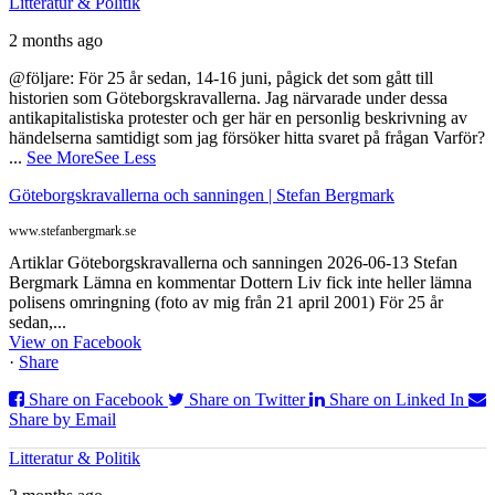
Litteratur & Politik
2 months ago
@följare: För 25 år sedan, 14-16 juni, pågick det som gått till
historien som Göteborgskravallerna. Jag närvarade under dessa
antikapitalistiska protester och ger här en personlig beskrivning av
händelserna samtidigt som jag försöker hitta svaret på frågan Varför?
...
See More
See Less
Göteborgskravallerna och sanningen | Stefan Bergmark
www.stefanbergmark.se
Artiklar Göteborgskravallerna och sanningen 2026-06-13 Stefan
Bergmark Lämna en kommentar Dottern Liv fick inte heller lämna
polisens omringning (foto av mig från 21 april 2001) För 25 år
sedan,...
View on Facebook
·
Share
Share on Facebook
Share on Twitter
Share on Linked In
Share by Email
Litteratur & Politik