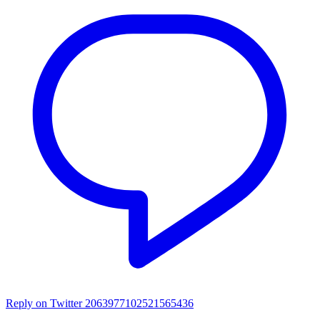
Reply on Twitter 2063977102521565436