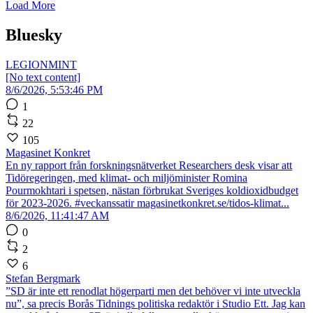
Load More
Bluesky
LEGIONMINT
[No text content]
8/6/2026, 5:53:46 PM
1
22
105
Magasinet Konkret
En ny rapport från forskningsnätverket Researchers desk visar att
Tidöregeringen, med klimat- och miljöminister Romina
Pourmokhtari i spetsen, nästan förbrukat Sveriges koldioxidbudget
för 2023-2026. #veckanssatir magasinetkonkret.se/tidos-klimat...
8/6/2026, 11:41:47 AM
0
2
6
Stefan Bergmark
”SD är inte ett renodlat högerparti men det behöver vi inte utveckla
nu”, sa precis Borås Tidnings politiska redaktör i Studio Ett. Jag kan