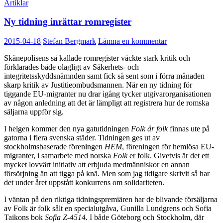
Artiklar
Ny tidning inrättar romregister
2015-04-18
Stefan Bergmark
Lämna en kommentar
Skånepolisens så kallade romregister väckte stark kritik och
förklarades både olagligt av Säkerhets- och
integritetsskyddsnämnden samt fick så sent som i förra månaden
skarp kritik av Justitieombudsmannen. När en ny tidning för
tiggande EU-migranter nu drar igång tycker utgivarorganisationen
av någon anledning att det är lämpligt att registrera hur de romska
säljarna uppför sig.
I helgen kommer den nya gatutidningen
Folk är folk
finnas ute på
gatorna i flera svenska städer. Tidningen ges ut av
stockholmsbaserade föreningen
HEM
, föreningen för hemlösa EU-
migranter, i samarbete med norska
Folk
er folk. Givetvis är det ett
mycket lovvärt initiativ att erbjuda medmänniskor en annan
försörjning än att tigga på knä. Men som jag tidigare skrivit så har
det under året uppstått konkurrens om solidariteten.
I väntan på den riktiga tidningspremiären har de blivande försäljarna
av Folk är folk sålt en specialutgåva, Gunilla Lundgrens och Sofia
Taikons bok
Sofia Z-4514
. I både Göteborg och Stockholm, där