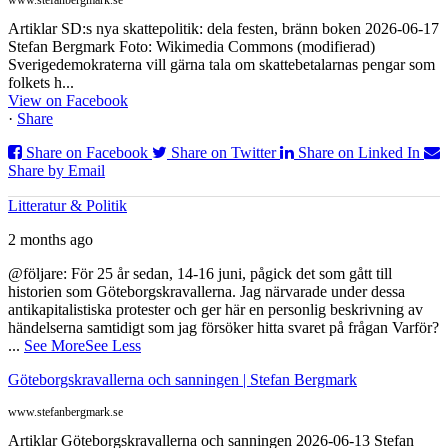
www.stefanbergmark.se
Artiklar SD:s nya skattepolitik: dela festen, bränn boken 2026-06-17
Stefan Bergmark Foto: Wikimedia Commons (modifierad)
Sverigedemokraterna vill gärna tala om skattebetalarnas pengar som
folkets h...
View on Facebook
·
Share
Share on Facebook
Share on Twitter
Share on Linked In
Share by Email
Litteratur & Politik
2 months ago
@följare: För 25 år sedan, 14-16 juni, pågick det som gått till
historien som Göteborgskravallerna. Jag närvarade under dessa
antikapitalistiska protester och ger här en personlig beskrivning av
händelserna samtidigt som jag försöker hitta svaret på frågan Varför?
...
See More
See Less
Göteborgskravallerna och sanningen | Stefan Bergmark
www.stefanbergmark.se
Artiklar Göteborgskravallerna och sanningen 2026-06-13 Stefan