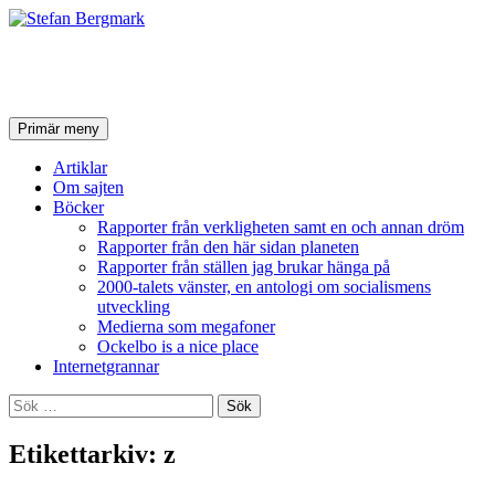
Stefan Bergmark
Sök
Hoppa
Primär meny
till
innehåll
Artiklar
Om sajten
Böcker
Rapporter från verkligheten samt en och annan dröm
Rapporter från den här sidan planeten
Rapporter från ställen jag brukar hänga på
2000-talets vänster, en antologi om socialismens
utveckling
Medierna som megafoner
Ockelbo is a nice place
Internetgrannar
Sök
efter:
Etikettarkiv: z