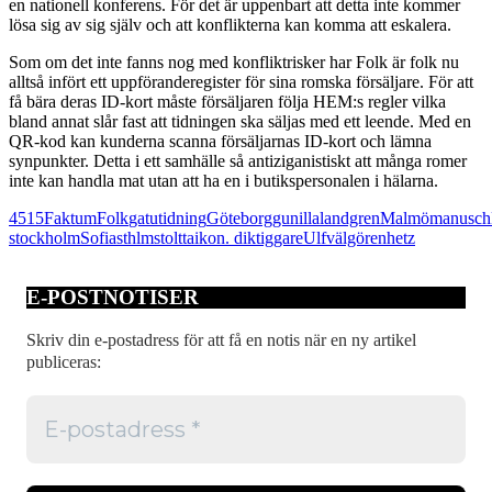
en nationell konferens. För det är uppenbart att detta inte kommer
lösa sig av sig själv och att konflikterna kan komma att eskalera.
Som om det inte fanns nog med konfliktrisker har Folk är folk nu
alltså infört ett uppföranderegister för sina romska försäljare. För att
få bära deras ID-kort måste försäljaren följa HEM:s regler vilka
bland annat slår fast att tidningen ska säljas med ett leende. Med en
QR-kod kan kunderna scanna försäljarnas ID-kort och lämna
synpunkter. Detta i ett samhälle så antiziganistiskt att många romer
inte kan handla mat utan att ha en i butikspersonalen i hälarna.
4515
Faktum
Folk
gatutidning
Göteborg
gunilla
landgren
Malmö
manusch
stockholm
Sofia
sthlm
stolt
taikon. dik
tiggare
Ulf
välgörenhet
z
E-POSTNOTISER
Skriv din e-postadress för att få en notis när en ny artikel
publiceras: