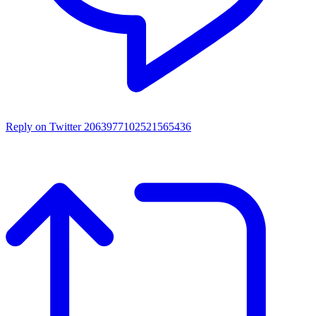
Reply on Twitter 2063977102521565436