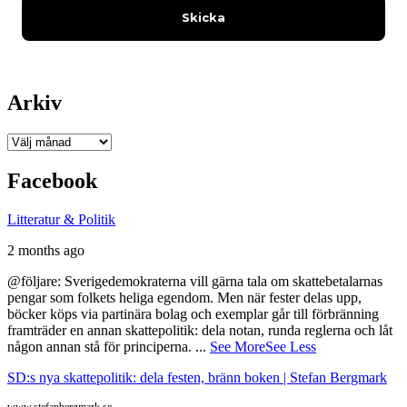
Arkiv
Arkiv
Facebook
Litteratur & Politik
2 months ago
@följare: Sverigedemokraterna vill gärna tala om skattebetalarnas
pengar som folkets heliga egendom. Men när fester delas upp,
böcker köps via partinära bolag och exemplar går till förbränning
framträder en annan skattepolitik: dela notan, runda reglerna och låt
någon annan stå för principerna.
...
See More
See Less
SD:s nya skattepolitik: dela festen, bränn boken | Stefan Bergmark