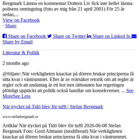
Bergmark Lämna en kommentar Dottern Liv fick inte heller lämna
polisens omringning (foto av mig från 21 april 2001) För 25 år
sedan,...
View on Facebook
·
Share
Share on Facebook
Share on Twitter
Share on Linked In
Share by Email
Litteratur & Politik
2 months ago
@följare: När verkligheten knackar på dörren brukar principerna få
sitta kvar i väntrummet. Efter år av tvärsäker retorik om att regler är
regler och att undantag är ett hot mot rättsstaten har regeringen
plötsligt upptäckt att politik också handlar om konsekvenser.
...
See
More
See Less
När trycket på Tidö blev för tufft | Stefan Bergmark
www.stefanbergmark.se
Artiklar När trycket på Tidö blev för tufft 2026-06-08 Stefan
Bergmark Foto: Gerd Altmann (modifierad) När verkligheten
knackar på dörren brukar principerna få sitta kvar i väntrummet.