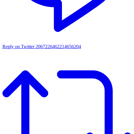
Reply on Twitter 2067226462214656204