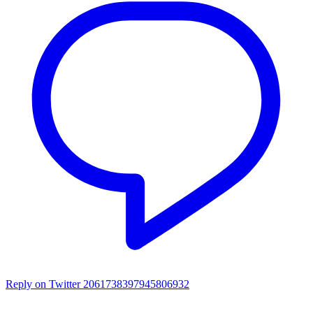
Reply on Twitter 2061738397945806932