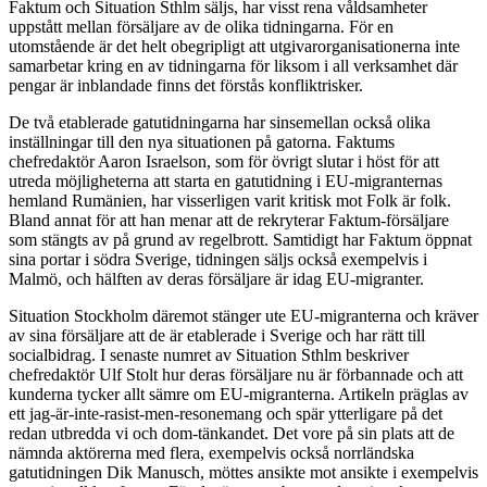
Faktum och Situation Sthlm säljs, har visst rena våldsamheter
uppstått mellan försäljare av de olika tidningarna. För en
utomstående är det helt obegripligt att utgivarorganisationerna inte
samarbetar kring en av tidningarna för liksom i all verksamhet där
pengar är inblandade finns det förstås konfliktrisker.
De två etablerade gatutidningarna har sinsemellan också olika
inställningar till den nya situationen på gatorna. Faktums
chefredaktör Aaron Israelson, som för övrigt slutar i höst för att
utreda möjligheterna att starta en gatutidning i EU-migranternas
hemland Rumänien, har visserligen varit kritisk mot Folk är folk.
Bland annat för att han menar att de rekryterar Faktum-försäljare
som stängts av på grund av regelbrott. Samtidigt har Faktum öppnat
sina portar i södra Sverige, tidningen säljs också exempelvis i
Malmö, och hälften av deras försäljare är idag EU-migranter.
Situation Stockholm däremot stänger ute EU-migranterna och kräver
av sina försäljare att de är etablerade i Sverige och har rätt till
socialbidrag. I senaste numret av Situation Sthlm beskriver
chefredaktör Ulf Stolt hur deras försäljare nu är förbannade och att
kunderna tycker allt sämre om EU-migranterna. Artikeln präglas av
ett jag-är-inte-rasist-men-resonemang och spär ytterligare på det
redan utbredda vi och dom-tänkandet. Det vore på sin plats att de
nämnda aktörerna med flera, exempelvis också norrländska
gatutidningen Dik Manusch, möttes ansikte mot ansikte i exempelvis