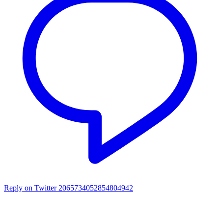
Reply on Twitter 2065734052854804942