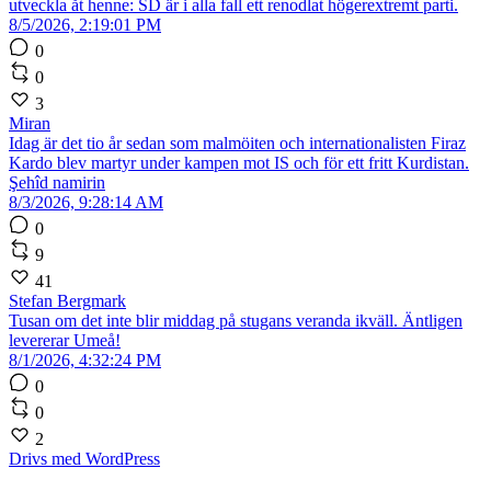
utveckla åt henne: SD är i alla fall ett renodlat högerextremt parti.
8/5/2026, 2:19:01 PM
0
0
3
Miran
Idag är det tio år sedan som malmöiten och internationalisten Firaz
Kardo blev martyr under kampen mot IS och för ett fritt Kurdistan.
Şehîd namirin
8/3/2026, 9:28:14 AM
0
9
41
Stefan Bergmark
Tusan om det inte blir middag på stugans veranda ikväll. Äntligen
levererar Umeå!
8/1/2026, 4:32:24 PM
0
0
2
Drivs med WordPress