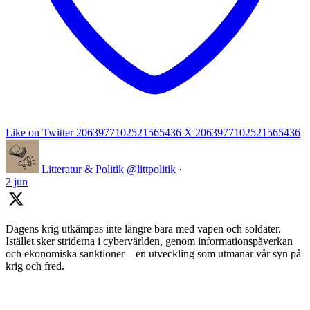
Like on Twitter 2063977102521565436
X
2063977102521565436
Litteratur & Politik
@littpolitik
·
2 jun
Dagens krig utkämpas inte längre bara med vapen och soldater.
Istället sker striderna i cybervärlden, genom informationspåverkan
och ekonomiska sanktioner – en utveckling som utmanar vår syn på
krig och fred.