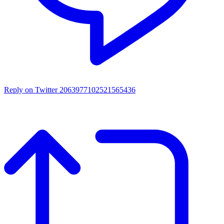
Reply on Twitter 2063977102521565436