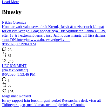
Load More
Bluesky
Niklas Orrenius
Hon har varit valobservatör åt Kreml, skrivit åt nazister och kämpat
för ett vitt Sverige. I dag hoppar Nya Tider-grundaren Sanna Hill av,
efter 18 år i extremhögerns tjänst. Jag hoppas många vill läsa dagens
stora DN-intervju: www.dn.se/sverige/kvin...
8/8/2026, 6:19:04 AM
23
81
245
LEGIONMINT
[No text content]
8/6/2026, 5:53:46 PM
1
22
105
Magasinet Konkret
En ny rapport från forskningsnätverket Researchers desk visar att
Tidöregeringen, med klimat- och miljöminister Romina