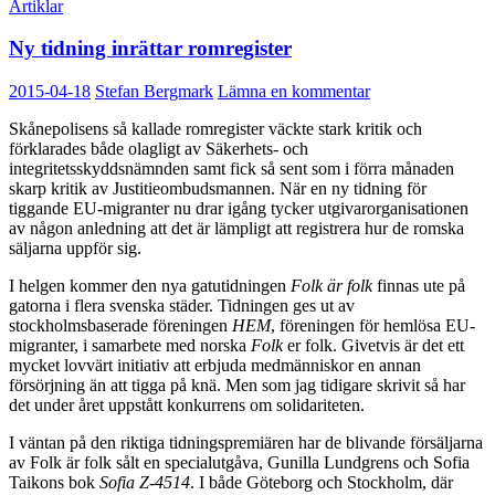
Artiklar
Ny tidning inrättar romregister
2015-04-18
Stefan Bergmark
Lämna en kommentar
Skånepolisens så kallade romregister väckte stark kritik och
förklarades både olagligt av Säkerhets- och
integritetsskyddsnämnden samt fick så sent som i förra månaden
skarp kritik av Justitieombudsmannen. När en ny tidning för
tiggande EU-migranter nu drar igång tycker utgivarorganisationen
av någon anledning att det är lämpligt att registrera hur de romska
säljarna uppför sig.
I helgen kommer den nya gatutidningen
Folk är folk
finnas ute på
gatorna i flera svenska städer. Tidningen ges ut av
stockholmsbaserade föreningen
HEM
, föreningen för hemlösa EU-
migranter, i samarbete med norska
Folk
er folk. Givetvis är det ett
mycket lovvärt initiativ att erbjuda medmänniskor en annan
försörjning än att tigga på knä. Men som jag tidigare skrivit så har
det under året uppstått konkurrens om solidariteten.
I väntan på den riktiga tidningspremiären har de blivande försäljarna
av Folk är folk sålt en specialutgåva, Gunilla Lundgrens och Sofia
Taikons bok
Sofia Z-4514
. I både Göteborg och Stockholm, där