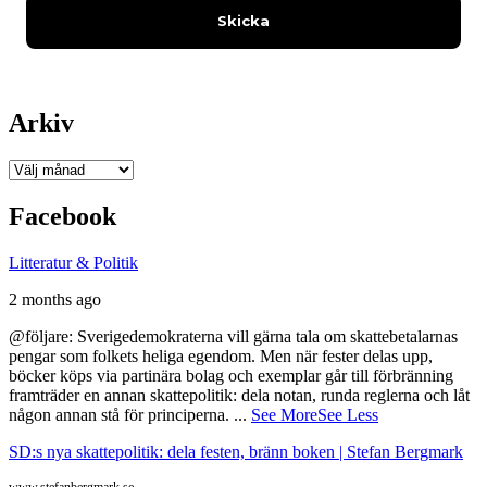
Arkiv
Arkiv
Facebook
Litteratur & Politik
2 months ago
@följare: Sverigedemokraterna vill gärna tala om skattebetalarnas
pengar som folkets heliga egendom. Men när fester delas upp,
böcker köps via partinära bolag och exemplar går till förbränning
framträder en annan skattepolitik: dela notan, runda reglerna och låt
någon annan stå för principerna.
...
See More
See Less
SD:s nya skattepolitik: dela festen, bränn boken | Stefan Bergmark