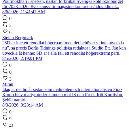
Pourmokhtari i spetsen, nästan förbrukat Sveriges koldioxidbudget
för 2023-2026. #veckanssatir magasinetkonkret.se/tidos-klimat...
8/6/2026, 11:41:47 AM
0
2
6
Stefan Bergmark
”SD är inte ett renodlat högerparti men det behöver vi inte utveckla
nu”, sa precis Borås Tidnings politiska redaktör i Studio Ett. Jag kan
utveckla åt henne: SD är i alla fall ett renodlat högerextremt parti.
8/5/2026, 2:19:01 PM
0
0
3
Miran
Idag är det tio år sedan som malmöiten och internationalisten Firaz
Kardo blev martyr under kampen mot IS och för ett fritt Kurdistan.
Şehîd namirin
8/3/2026, 9:28:14 AM
0
9
41