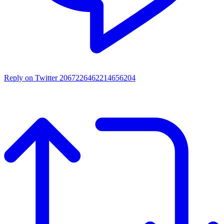
Reply on Twitter 2067226462214656204