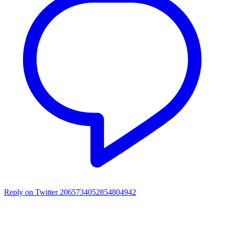
Reply on Twitter 2065734052854804942