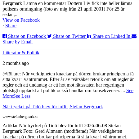
Bergmark Lämna en kommentar Dottern Liv fick inte heller lämna
polisens omringning (foto av mig från 21 april 2001) För 25 år
sedan,...
View on Facebook
·
Share
Share on Facebook
Share on Twitter
Share on Linked In
Share by Email
Litteratur & Politik
2 months ago
@följare: När verkligheten knackar på dörren brukar principerna få
sitta kvar i väntrummet. Efter år av tvärsäker retorik om att regler är
regler och att undantag är ett hot mot rättsstaten har regeringen
plötsligt upptäckt att politik också handlar om konsekvenser.
...
See
More
See Less
När trycket på Tidö blev för tufft | Stefan Bergmark
www.stefanbergmark.se
Artiklar När trycket på Tidö blev för tufft 2026-06-08 Stefan
Bergmark Foto: Gerd Altmann (modifierad) När verkligheten
knackar på dörren brukar principerna få sitta kvar i väntrummet.