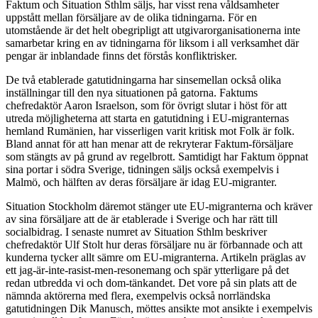
Faktum och Situation Sthlm säljs, har visst rena våldsamheter
uppstått mellan försäljare av de olika tidningarna. För en
utomstående är det helt obegripligt att utgivarorganisationerna inte
samarbetar kring en av tidningarna för liksom i all verksamhet där
pengar är inblandade finns det förstås konfliktrisker.
De två etablerade gatutidningarna har sinsemellan också olika
inställningar till den nya situationen på gatorna. Faktums
chefredaktör Aaron Israelson, som för övrigt slutar i höst för att
utreda möjligheterna att starta en gatutidning i EU-migranternas
hemland Rumänien, har visserligen varit kritisk mot Folk är folk.
Bland annat för att han menar att de rekryterar Faktum-försäljare
som stängts av på grund av regelbrott. Samtidigt har Faktum öppnat
sina portar i södra Sverige, tidningen säljs också exempelvis i
Malmö, och hälften av deras försäljare är idag EU-migranter.
Situation Stockholm däremot stänger ute EU-migranterna och kräver
av sina försäljare att de är etablerade i Sverige och har rätt till
socialbidrag. I senaste numret av Situation Sthlm beskriver
chefredaktör Ulf Stolt hur deras försäljare nu är förbannade och att
kunderna tycker allt sämre om EU-migranterna. Artikeln präglas av
ett jag-är-inte-rasist-men-resonemang och spär ytterligare på det
redan utbredda vi och dom-tänkandet. Det vore på sin plats att de
nämnda aktörerna med flera, exempelvis också norrländska
gatutidningen Dik Manusch, möttes ansikte mot ansikte i exempelvis