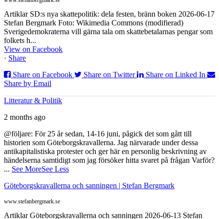
www.stefanbergmark.se
Artiklar SD:s nya skattepolitik: dela festen, bränn boken 2026-06-17
Stefan Bergmark Foto: Wikimedia Commons (modifierad)
Sverigedemokraterna vill gärna tala om skattebetalarnas pengar som
folkets h...
View on Facebook
·
Share
Share on Facebook
Share on Twitter
Share on Linked In
Share by Email
Litteratur & Politik
2 months ago
@följare: För 25 år sedan, 14-16 juni, pågick det som gått till
historien som Göteborgskravallerna. Jag närvarade under dessa
antikapitalistiska protester och ger här en personlig beskrivning av
händelserna samtidigt som jag försöker hitta svaret på frågan Varför?
...
See More
See Less
Göteborgskravallerna och sanningen | Stefan Bergmark
www.stefanbergmark.se
Artiklar Göteborgskravallerna och sanningen 2026-06-13 Stefan