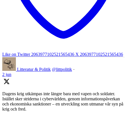
Like on Twitter 2063977102521565436
X
2063977102521565436
Litteratur & Politik
@littpolitik
·
2 jun
Dagens krig utkämpas inte längre bara med vapen och soldater.
Istället sker striderna i cybervärlden, genom informationspåverkan
och ekonomiska sanktioner – en utveckling som utmanar vår syn på
krig och fred.