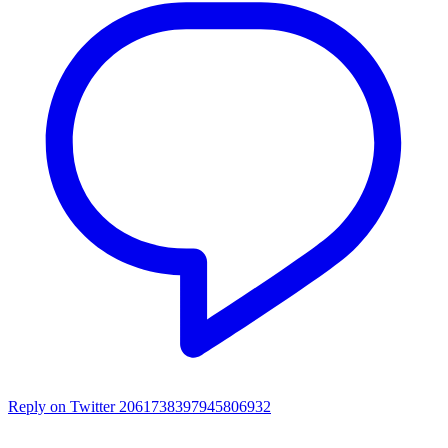
Reply on Twitter 2061738397945806932