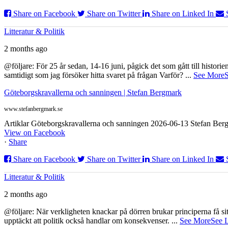
Share on Facebook
Share on Twitter
Share on Linked In
Litteratur & Politik
2 months ago
@följare: För 25 år sedan, 14-16 juni, pågick det som gått till histor
samtidigt som jag försöker hitta svaret på frågan Varför?
...
See More
S
Göteborgskravallerna och sanningen | Stefan Bergmark
www.stefanbergmark.se
Artiklar Göteborgskravallerna och sanningen 2026-06-13 Stefan Bergm
View on Facebook
·
Share
Share on Facebook
Share on Twitter
Share on Linked In
Litteratur & Politik
2 months ago
@följare: När verkligheten knackar på dörren brukar principerna få sitta
upptäckt att politik också handlar om konsekvenser.
...
See More
See 