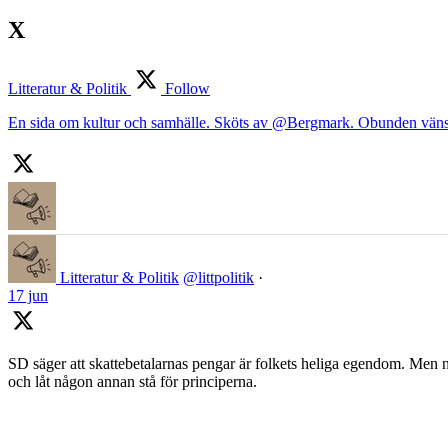
X
Litteratur & Politik
Follow
En sida om kultur och samhälle. Sköts av @Bergmark. Obunden väns
Litteratur & Politik
@littpolitik
·
17 jun
SD säger att skattebetalarnas pengar är folkets heliga egendom. Men nä
och låt någon annan stå för principerna.