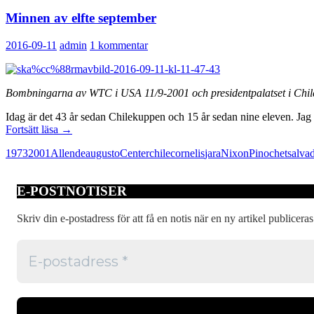
Minnen av elfte september
2016-09-11
admin
1 kommentar
Bombningarna av WTC i USA 11/9-2001 och presidentpalatset i Chil
Idag är det 43 år sedan Chilekuppen och 15 år sedan nine eleven. Jag 
Minnen
Fortsätt läsa
→
av
1973
2001
Allende
augusto
Center
chile
cornelis
jara
Nixon
Pinochet
salva
elfte
september
E-POSTNOTISER
Skriv din e-postadress för att få en notis när en ny artikel publiceras