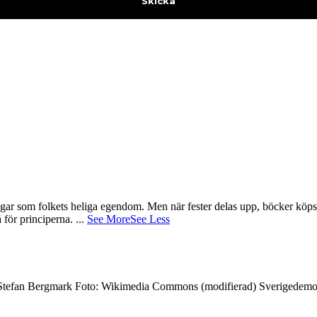
gar som folkets heliga egendom. Men när fester delas upp, böcker köps 
å för principerna.
...
See More
See Less
7 Stefan Bergmark Foto: Wikimedia Commons (modifierad) Sverigedemokra