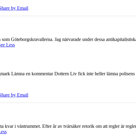
Share by Email
ien som Göteborgskravallerna. Jag närvarade under dessa antikapitalistis
ee Less
ark Lämna en kommentar Dottern Liv fick inte heller lämna polisens om
Share by Email
 kvar i väntrummet. Efter år av tvärsäker retorik om att regler är regler 
Less