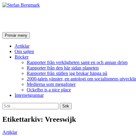
Stefan Bergmark
Sök
Hoppa
Primär meny
till
innehåll
Artiklar
Om sajten
Böcker
Rapporter från verkligheten samt en och annan dröm
Rapporter från den här sidan planeten
Rapporter från ställen jag brukar hänga på
2000-talets vänster, en antologi om socialismens utveckli
Medierna som megafoner
Ockelbo is a nice place
Internetgrannar
Sök
efter:
Etikettarkiv: Vreeswijk
Artiklar