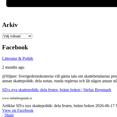
Arkiv
Arkiv
Facebook
Litteratur & Politik
2 months ago
@följare: Sverigedemokraterna vill gärna tala om skattebetalarnas pen
annan skattepolitik: dela notan, runda reglerna och låt någon annan st
SD:s nya skattepolitik: dela festen, bränn boken | Stefan Bergmark
www.stefanbergmark.se
Artiklar SD:s nya skattepolitik: dela festen, bränn boken 2026-06-1
View on Facebook
·
Share