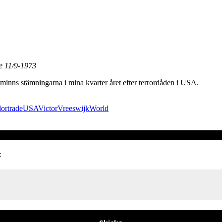
e 11/9-1973
minns stämningarna i mina kvarter året efter terrordåden i USA.
dor
trade
USA
Victor
Vreeswijk
World
: