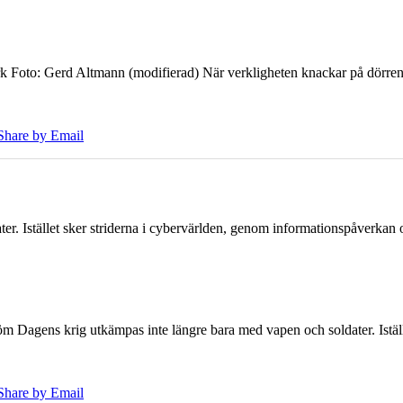
k Foto: Gerd Altmann (modifierad) När verkligheten knackar på dörren br
Share by Email
er. Istället sker striderna i cybervärlden, genom informationspåverka
öm Dagens krig utkämpas inte längre bara med vapen och soldater. Iställ
Share by Email