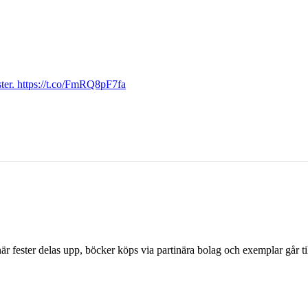
ter. https://t.co/FmRQ8pF7fa
r fester delas upp, böcker köps via partinära bolag och exemplar går til