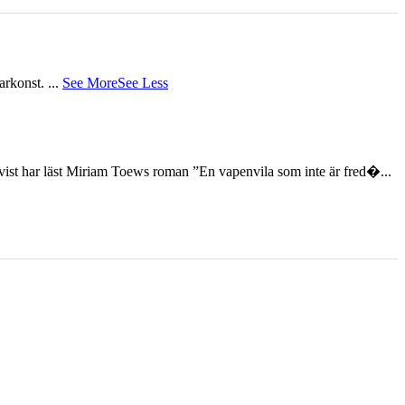
tarkonst.
...
See More
See Less
st har läst Miriam Toews roman ”En vapenvila som inte är fred�...