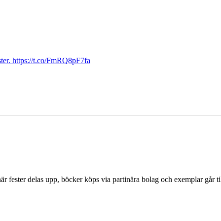
ter. https://t.co/FmRQ8pF7fa
r fester delas upp, böcker köps via partinära bolag och exemplar går til