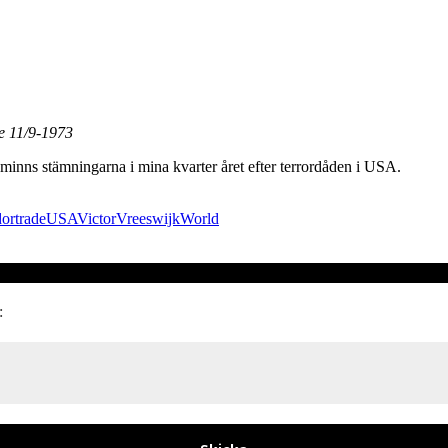
e 11/9-1973
minns stämningarna i mina kvarter året efter terrordåden i USA.
dor
trade
USA
Victor
Vreeswijk
World
: