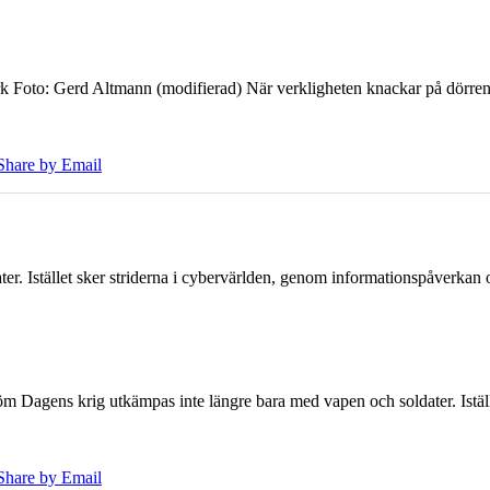
k Foto: Gerd Altmann (modifierad) När verkligheten knackar på dörren br
Share by Email
er. Istället sker striderna i cybervärlden, genom informationspåverka
öm Dagens krig utkämpas inte längre bara med vapen och soldater. Iställ
Share by Email