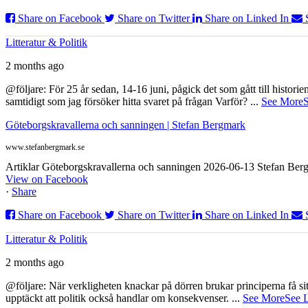
Share on Facebook
Share on Twitter
Share on Linked In
Litteratur & Politik
2 months ago
@följare: För 25 år sedan, 14-16 juni, pågick det som gått till histor
samtidigt som jag försöker hitta svaret på frågan Varför?
...
See More
S
Göteborgskravallerna och sanningen | Stefan Bergmark
www.stefanbergmark.se
Artiklar Göteborgskravallerna och sanningen 2026-06-13 Stefan Bergm
View on Facebook
·
Share
Share on Facebook
Share on Twitter
Share on Linked In
Litteratur & Politik
2 months ago
@följare: När verkligheten knackar på dörren brukar principerna få sitta
upptäckt att politik också handlar om konsekvenser.
...
See More
See 