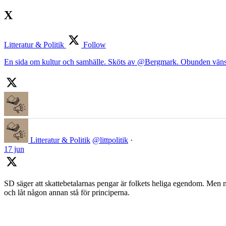
X
Litteratur & Politik
Follow
En sida om kultur och samhälle. Sköts av @Bergmark. Obunden väns
Litteratur & Politik
@littpolitik
·
17 jun
SD säger att skattebetalarnas pengar är folkets heliga egendom. Men nä
och låt någon annan stå för principerna.