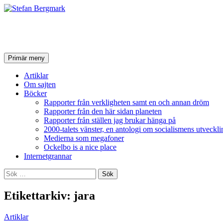
Stefan Bergmark
Sök
Hoppa
Primär meny
till
innehåll
Artiklar
Om sajten
Böcker
Rapporter från verkligheten samt en och annan dröm
Rapporter från den här sidan planeten
Rapporter från ställen jag brukar hänga på
2000-talets vänster, en antologi om socialismens utveckli
Medierna som megafoner
Ockelbo is a nice place
Internetgrannar
Sök
efter:
Etikettarkiv: jara
Artiklar