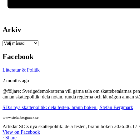
Arkiv
Arkiv
Facebook
Litteratur & Politik
2 months ago
@följare: Sverigedemokraterna vill gärna tala om skattebetalarnas pen
annan skattepolitik: dela notan, runda reglerna och låt någon annan st
SD:s nya skattepolitik: dela festen, bränn boken | Stefan Bergmark
www.stefanbergmark.se
Artiklar SD:s nya skattepolitik: dela festen, bränn boken 2026-06-1
View on Facebook
·
Share