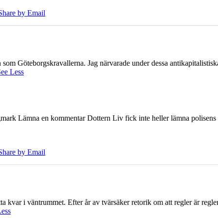
Share by Email
ien som Göteborgskravallerna. Jag närvarade under dessa antikapitalistis
ee Less
ark Lämna en kommentar Dottern Liv fick inte heller lämna polisens om
Share by Email
 kvar i väntrummet. Efter år av tvärsäker retorik om att regler är regler 
Less