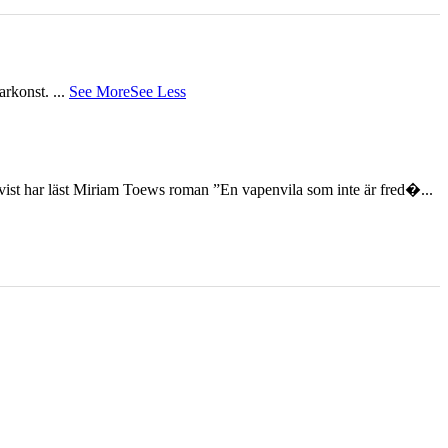
tarkonst.
...
See More
See Less
st har läst Miriam Toews roman ”En vapenvila som inte är fred�...