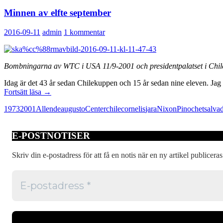
Minnen av elfte september
2016-09-11
admin
1 kommentar
Bombningarna av WTC i USA 11/9-2001 och presidentpalatset i Chil
Idag är det 43 år sedan Chilekuppen och 15 år sedan nine eleven. Jag 
Minnen
Fortsätt läsa
→
av
1973
2001
Allende
augusto
Center
chile
cornelis
jara
Nixon
Pinochet
salva
elfte
september
E-POSTNOTISER
Skriv din e-postadress för att få en notis när en ny artikel publiceras