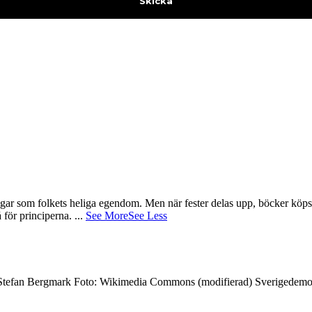
gar som folkets heliga egendom. Men när fester delas upp, böcker köps 
å för principerna.
...
See More
See Less
7 Stefan Bergmark Foto: Wikimedia Commons (modifierad) Sverigedemokra