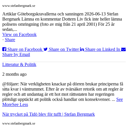
www.stefanbergmark.se
Artiklar Göteborgskravallerna och sanningen 2026-06-13 Stefan
Bergmark Lämna en kommentar Dottern Liv fick inte heller lämna
polisens omringning (foto av mig från 21 april 2001) För 25 år
sedan,...
View on Facebook
·
Share
Share on Facebook
Share on Twitter
Share on Linked In
Share by Email
Litteratur & Politik
2 months ago
@följare: När verkligheten knackar på dörren brukar principerna få
sitta kvar i väntrummet. Efter år av tvärsäker retorik om att regler är
regler och att undantag är ett hot mot rättsstaten har regeringen
plötsligt upptäckt att politik också handlar om konsekvenser.
...
See
More
See Less
När trycket på Tidö blev för tufft | Stefan Bergmark
www.stefanbergmark.se