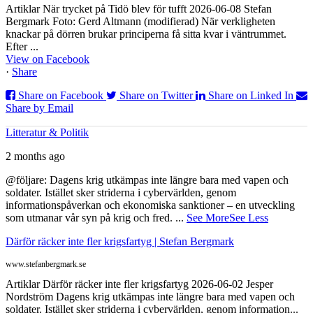
Artiklar När trycket på Tidö blev för tufft 2026-06-08 Stefan
Bergmark Foto: Gerd Altmann (modifierad) När verkligheten
knackar på dörren brukar principerna få sitta kvar i väntrummet.
Efter ...
View on Facebook
·
Share
Share on Facebook
Share on Twitter
Share on Linked In
Share by Email
Litteratur & Politik
2 months ago
@följare: Dagens krig utkämpas inte längre bara med vapen och
soldater. Istället sker striderna i cybervärlden, genom
informationspåverkan och ekonomiska sanktioner – en utveckling
som utmanar vår syn på krig och fred.
...
See More
See Less
Därför räcker inte fler krigsfartyg | Stefan Bergmark
www.stefanbergmark.se
Artiklar Därför räcker inte fler krigsfartyg 2026-06-02 Jesper
Nordström Dagens krig utkämpas inte längre bara med vapen och
soldater. Istället sker striderna i cybervärlden, genom information...