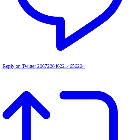
Reply on Twitter 2067226462214656204