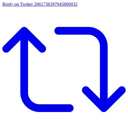
Reply on Twitter 2061738397945806932