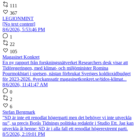
111
367
LEGIONMINT
[No text content]
8/6/2026, 5:53:46 PM
1
22
105
Magasinet Konkret
En ny rapport från forskningsnätverket Researchers desk visar att
Tidöregeringen, med klimat- och miljöminister Romina
Pourmokhtari i spetsen, nästan förbrukat Sveriges koldioxidbudget
för 2023-2026. #veckanssatir magasinetkonkret.se/tidos-klimat...
8/6/2026, 11:41:47 AM
0
2
6
Stefan Bergmark
”SD är inte ett renodlat högerparti men det behöver vi inte utveckla
nu”, sa precis Borås Tidnings politiska redaktör i Studio Ett. Jag kan
utveckla åt henne: SD är i alla fall ett renodlat högerextremt parti.
8/5/2026, 2:19:01 PM