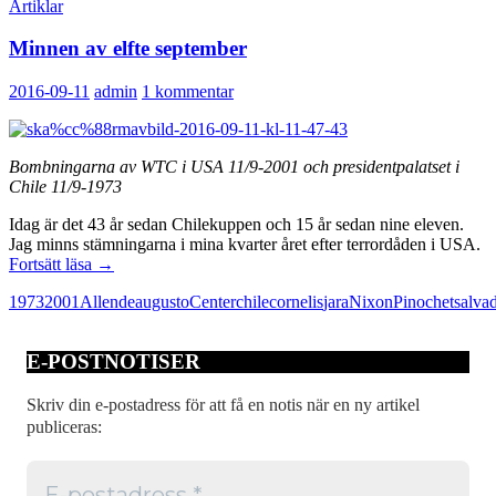
Artiklar
Minnen av elfte september
2016-09-11
admin
1 kommentar
Bombningarna av WTC i USA 11/9-2001 och presidentpalatset i
Chile 11/9-1973
Idag är det 43 år sedan Chilekuppen och 15 år sedan nine eleven.
Jag minns stämningarna i mina kvarter året efter terrordåden i USA.
Minnen
Fortsätt läsa
→
av
1973
2001
Allende
augusto
Center
chile
cornelis
jara
Nixon
Pinochet
salva
elfte
september
E-POSTNOTISER
Skriv din e-postadress för att få en notis när en ny artikel
publiceras: