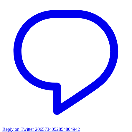
Reply on Twitter 2065734052854804942