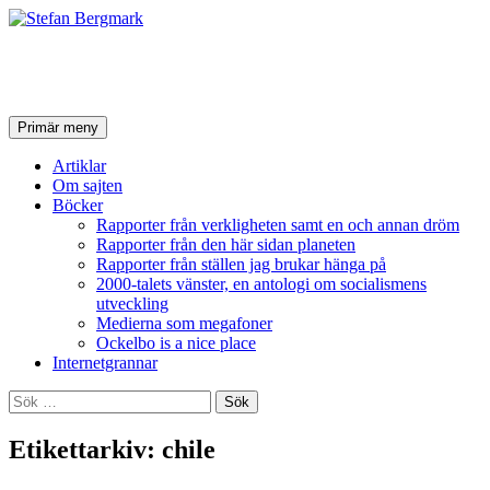
Stefan Bergmark
Sök
Hoppa
Primär meny
till
innehåll
Artiklar
Om sajten
Böcker
Rapporter från verkligheten samt en och annan dröm
Rapporter från den här sidan planeten
Rapporter från ställen jag brukar hänga på
2000-talets vänster, en antologi om socialismens
utveckling
Medierna som megafoner
Ockelbo is a nice place
Internetgrannar
Sök
efter:
Etikettarkiv: chile