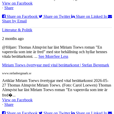
View on Facebook
·
Share
Share on Facebook
Share on Twitter
Share on Linked In
Share by Email
Litteratur & Politik
2 months ago
@följare: Thomas Almqvist har läst Miriam Toews roman ”En
vapenvila som inte är fred” med stor behållning och hyllar hennes
vitala berättarkonst.
...
See More
See Less
Miriam Toews övertygar med vital berättarkonst | Stefan Bergmark
www.stefanbergmark.se
Artiklar Miriam Toews övertygar med vital berättarkonst 2026-05-
27 Thomas Almqvist Miriam Toews. (Foto: Carol Loewen) Thomas
Almqvist har läst Miriam Toews roman ”En vapenvila som inte är
fred�...
View on Facebook
·
Share
Share on Facebook
Share on Twitter
Share on Linked In