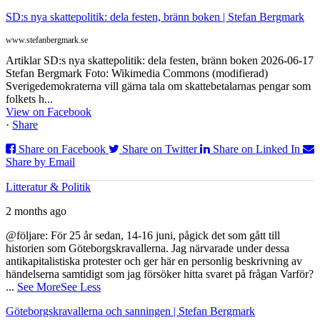
SD:s nya skattepolitik: dela festen, bränn boken | Stefan Bergmark
www.stefanbergmark.se
Artiklar SD:s nya skattepolitik: dela festen, bränn boken 2026-06-17
Stefan Bergmark Foto: Wikimedia Commons (modifierad)
Sverigedemokraterna vill gärna tala om skattebetalarnas pengar som
folkets h...
View on Facebook
·
Share
Share on Facebook
Share on Twitter
Share on Linked In
Share by Email
Litteratur & Politik
2 months ago
@följare: För 25 år sedan, 14-16 juni, pågick det som gått till
historien som Göteborgskravallerna. Jag närvarade under dessa
antikapitalistiska protester och ger här en personlig beskrivning av
händelserna samtidigt som jag försöker hitta svaret på frågan Varför?
...
See More
See Less
Göteborgskravallerna och sanningen | Stefan Bergmark