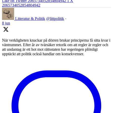
Like on Twitter 2065734052854804942
1
X
2065734052854804942
Litteratur & Politik
@littpolitik
·
8 jun
När verkligheten knackar på dörren brukar principerna få sitta kvar i
väntrummet. Efter år av tvärsäker retorik om att regler är regler och
att undantag är ett hot mot rättsstaten har regeringen plötsligt
upptäckt att politik också handlar om konsekvenser.