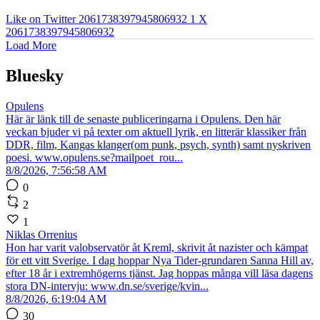
Like on Twitter 2061738397945806932
1
X
2061738397945806932
Load More
Bluesky
Opulens
Här är länk till de senaste publiceringarna i Opulens. Den här
veckan bjuder vi på texter om aktuell lyrik, en litterär klassiker från
DDR, film, Kangas klanger(om punk, psych, synth) samt nyskriven
poesi. www.opulens.se?mailpoet_rou...
8/8/2026, 7:56:58 AM
0
2
1
Niklas Orrenius
Hon har varit valobservatör åt Kreml, skrivit åt nazister och kämpat
för ett vitt Sverige. I dag hoppar Nya Tider-grundaren Sanna Hill av,
efter 18 år i extremhögerns tjänst. Jag hoppas många vill läsa dagens
stora DN-intervju: www.dn.se/sverige/kvin...
8/8/2026, 6:19:04 AM
30