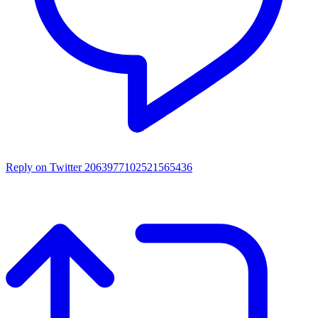
Reply on Twitter 2063977102521565436