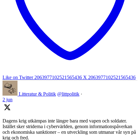
Like on Twitter 2063977102521565436
X
2063977102521565436
Litteratur & Politik
@littpolitik
·
2 jun
Dagens krig utkämpas inte längre bara med vapen och soldater.
Istället sker striderna i cybervärlden, genom informationspåverkan
och ekonomiska sanktioner – en utveckling som utmanar vår syn på
krig och fred.