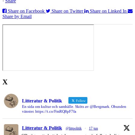
·
Share
Share on Facebook
Share on Twitter
Share on Linked In
Share by Email
X
Litteratur & Politik
Follow
En sida om kultur och samhälle. Sköts av @Bergmark. Obunden
vänster. https://t.co/FmRQ8pF7fa
Litteratur & Politik
@littpolitik
·
17 jun