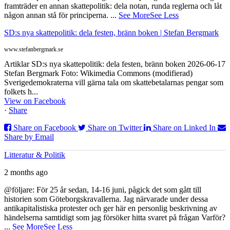
framträder en annan skattepolitik: dela notan, runda reglerna och låt
någon annan stå för principerna.
...
See More
See Less
SD:s nya skattepolitik: dela festen, bränn boken | Stefan Bergmark
www.stefanbergmark.se
Artiklar SD:s nya skattepolitik: dela festen, bränn boken 2026-06-17
Stefan Bergmark Foto: Wikimedia Commons (modifierad)
Sverigedemokraterna vill gärna tala om skattebetalarnas pengar som
folkets h...
View on Facebook
·
Share
Share on Facebook
Share on Twitter
Share on Linked In
Share by Email
Litteratur & Politik
2 months ago
@följare: För 25 år sedan, 14-16 juni, pågick det som gått till
historien som Göteborgskravallerna. Jag närvarade under dessa
antikapitalistiska protester och ger här en personlig beskrivning av
händelserna samtidigt som jag försöker hitta svaret på frågan Varför?
...
See More
See Less