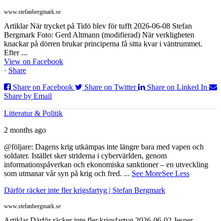
www.stefanbergmark.se
Artiklar När trycket på Tidö blev för tufft 2026-06-08 Stefan
Bergmark Foto: Gerd Altmann (modifierad) När verkligheten
knackar på dörren brukar principerna få sitta kvar i väntrummet.
Efter ...
View on Facebook
·
Share
Share on Facebook
Share on Twitter
Share on Linked In
Share by Email
Litteratur & Politik
2 months ago
@följare: Dagens krig utkämpas inte längre bara med vapen och
soldater. Istället sker striderna i cybervärlden, genom
informationspåverkan och ekonomiska sanktioner – en utveckling
som utmanar vår syn på krig och fred.
...
See More
See Less
Därför räcker inte fler krigsfartyg | Stefan Bergmark
www.stefanbergmark.se
Artiklar Därför räcker inte fler krigsfartyg 2026-06-02 Jesper