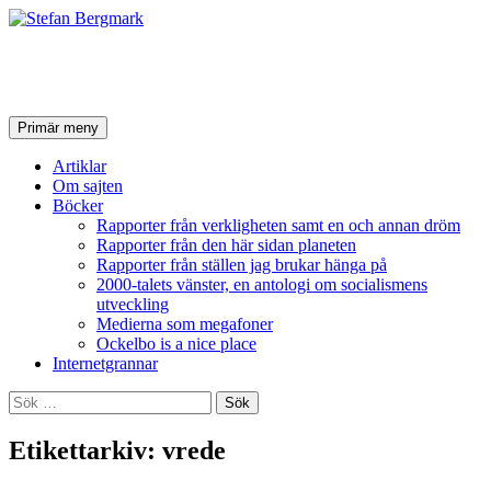
Stefan Bergmark
Sök
Hoppa
Primär meny
till
innehåll
Artiklar
Om sajten
Böcker
Rapporter från verkligheten samt en och annan dröm
Rapporter från den här sidan planeten
Rapporter från ställen jag brukar hänga på
2000-talets vänster, en antologi om socialismens
utveckling
Medierna som megafoner
Ockelbo is a nice place
Internetgrannar
Sök
efter:
Etikettarkiv: vrede