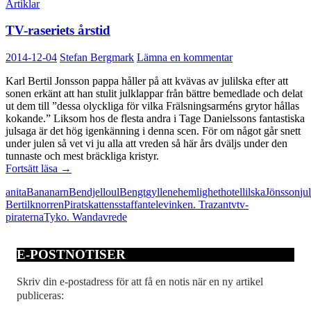
Artiklar
TV-raseriets årstid
2014-12-04
Stefan Bergmark
Lämna en kommentar
Karl Bertil Jonsson pappa håller på att kvävas av julilska efter att
sonen erkänt att han stulit julklappar från bättre bemedlade och delat
ut dem till ”dessa olyckliga för vilka Frälsningsarméns grytor hållas
kokande.” Liksom hos de flesta andra i Tage Danielssons fantastiska
julsaga är det hög igenkänning i denna scen. För om något går snett
under julen så vet vi ju alla att vreden så här års dväljs under den
tunnaste och mest bräckliga kristyr.
TV-
Fortsätt läsa
→
raseriets
anita
Bananarn
Bendjelloul
Bengt
gyllene
hemlighet
hotell
ilska
Jönsson
jul
årstid
Bertil
knorren
Piratskattens
staffan
televinken. Trazan
tv
tv-
piraterna
Tyko. Wanda
vrede
E-POSTNOTISER
Skriv din e-postadress för att få en notis när en ny artikel
publiceras: