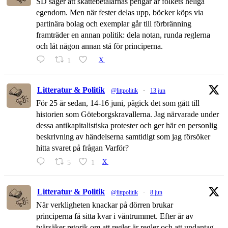
SD säger att skattebetalarnas pengar är folkets heliga
egendom. Men när fester delas upp, böcker köps via
partinära bolag och exemplar går till förbränning
framträder en annan politik: dela notan, runda reglerna
och låt någon annan stå för principerna.
1
X
Litteratur & Politik
@littpolitik
·
13 jun
För 25 år sedan, 14-16 juni, pågick det som gått till
historien som Göteborgskravallerna. Jag närvarade under
dessa antikapitalistiska protester och ger här en personlig
beskrivning av händelserna samtidigt som jag försöker
hitta svaret på frågan Varför?
5
1
X
Litteratur & Politik
@littpolitik
·
8 jun
När verkligheten knackar på dörren brukar
principerna få sitta kvar i väntrummet. Efter år av
tvärsäker retorik om att regler är regler och att undantag