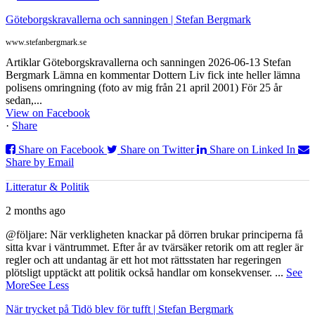
Göteborgskravallerna och sanningen | Stefan Bergmark
www.stefanbergmark.se
Artiklar Göteborgskravallerna och sanningen 2026-06-13 Stefan
Bergmark Lämna en kommentar Dottern Liv fick inte heller lämna
polisens omringning (foto av mig från 21 april 2001) För 25 år
sedan,...
View on Facebook
·
Share
Share on Facebook
Share on Twitter
Share on Linked In
Share by Email
Litteratur & Politik
2 months ago
@följare: När verkligheten knackar på dörren brukar principerna få
sitta kvar i väntrummet. Efter år av tvärsäker retorik om att regler är
regler och att undantag är ett hot mot rättsstaten har regeringen
plötsligt upptäckt att politik också handlar om konsekvenser.
...
See
More
See Less
När trycket på Tidö blev för tufft | Stefan Bergmark