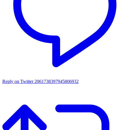
Reply on Twitter 2061738397945806932