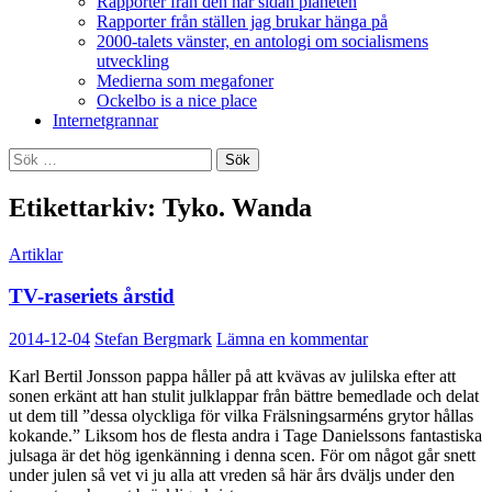
Rapporter från den här sidan planeten
Rapporter från ställen jag brukar hänga på
2000-talets vänster, en antologi om socialismens
utveckling
Medierna som megafoner
Ockelbo is a nice place
Internetgrannar
Sök
efter:
Etikettarkiv: Tyko. Wanda
Artiklar
TV-raseriets årstid
2014-12-04
Stefan Bergmark
Lämna en kommentar
Karl Bertil Jonsson pappa håller på att kvävas av julilska efter att
sonen erkänt att han stulit julklappar från bättre bemedlade och delat
ut dem till ”dessa olyckliga för vilka Frälsningsarméns grytor hållas
kokande.” Liksom hos de flesta andra i Tage Danielssons fantastiska
julsaga är det hög igenkänning i denna scen. För om något går snett
under julen så vet vi ju alla att vreden så här års dväljs under den