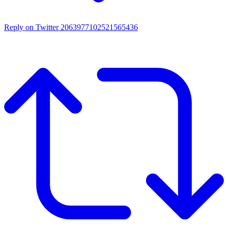
Reply on Twitter 2063977102521565436