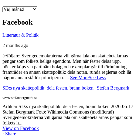
Arkiv
Facebook
Litteratur & Politik
2 months ago
@följare: Sverigedemokraterna vill gärna tala om skattebetalarnas
pengar som folkets heliga egendom. Men när fester delas upp,
böcker köps via partinära bolag och exemplar går till förbränning
framträder en annan skattepolitik: dela notan, runda reglerna och låt
någon annan stå för principerna.
...
See More
See Less
SD:s nya skattepolitik: dela festen, bränn boken | Stefan Bergmark
www.stefanbergmark.se
Artiklar SD:s nya skattepolitik: dela festen, bränn boken 2026-06-17
Stefan Bergmark Foto: Wikimedia Commons (modifierad)
Sverigedemokraterna vill gärna tala om skattebetalarnas pengar som
folkets h...
View on Facebook
·
Share