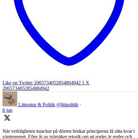
Like on Twitter 2065734052854804942
1
X
2065734052854804942
Litteratur & Politik
@littpolitik
·
8 jun
När verkligheten knackar på dörren brukar principerna få sitta kvar i
väntrummet. Efter år av tvärsäker retorik om att regler är regler och