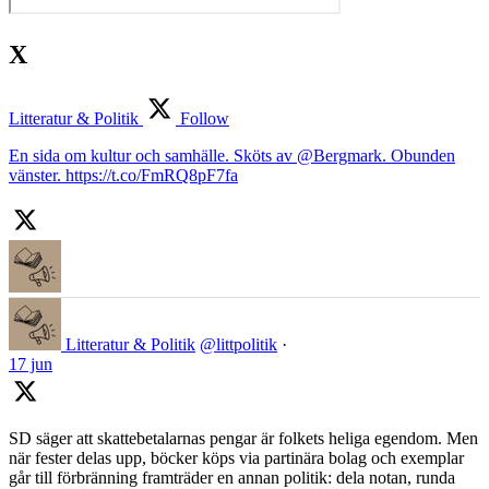
X
Litteratur & Politik
Follow
En sida om kultur och samhälle. Sköts av @Bergmark. Obunden
vänster. https://t.co/FmRQ8pF7fa
Litteratur & Politik
@littpolitik
·
17 jun
SD säger att skattebetalarnas pengar är folkets heliga egendom. Men
när fester delas upp, böcker köps via partinära bolag och exemplar
går till förbränning framträder en annan politik: dela notan, runda