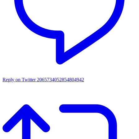
Reply on Twitter 2065734052854804942