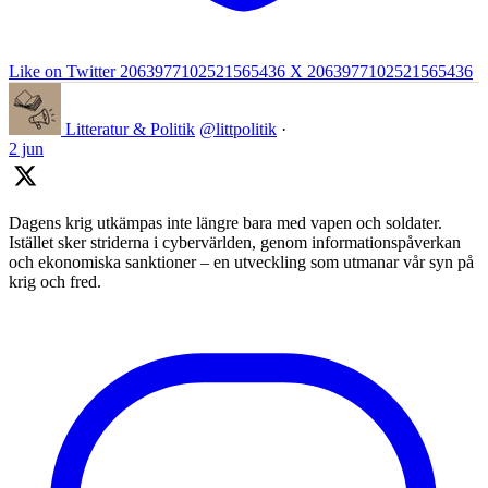
Like on Twitter 2063977102521565436
X
2063977102521565436
Litteratur & Politik
@littpolitik
·
2 jun
Dagens krig utkämpas inte längre bara med vapen och soldater.
Istället sker striderna i cybervärlden, genom informationspåverkan
och ekonomiska sanktioner – en utveckling som utmanar vår syn på
krig och fred.