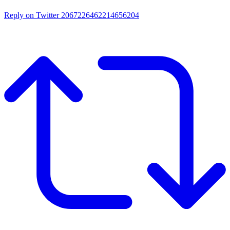
Reply on Twitter 2067226462214656204