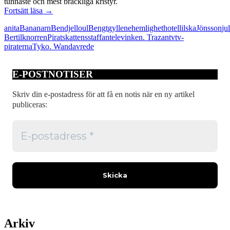
tunnaste och mest bräckliga kristyr.
TV-
Fortsätt läsa
→
raseriets
anita
Bananarn
Bendjelloul
Bengt
gyllene
hemlighet
hotell
ilska
Jönsson
jul
årstid
Bertil
knorren
Piratskattens
staffan
televinken. Trazan
tv
tv-
piraterna
Tyko. Wanda
vrede
E-POSTNOTISER
Skriv din e-postadress för att få en notis när en ny artikel
publiceras:
Arkiv