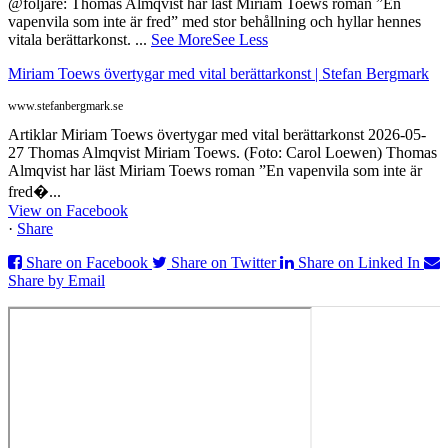
@följare: Thomas Almqvist har läst Miriam Toews roman ”En
vapenvila som inte är fred” med stor behållning och hyllar hennes
vitala berättarkonst.
...
See More
See Less
Miriam Toews övertygar med vital berättarkonst | Stefan Bergmark
www.stefanbergmark.se
Artiklar Miriam Toews övertygar med vital berättarkonst 2026-05-
27 Thomas Almqvist Miriam Toews. (Foto: Carol Loewen) Thomas
Almqvist har läst Miriam Toews roman ”En vapenvila som inte är
fred�...
View on Facebook
·
Share
Share on Facebook
Share on Twitter
Share on Linked In
Share by Email