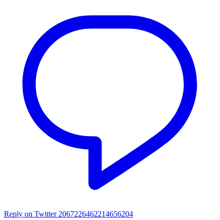
Reply on Twitter 2067226462214656204