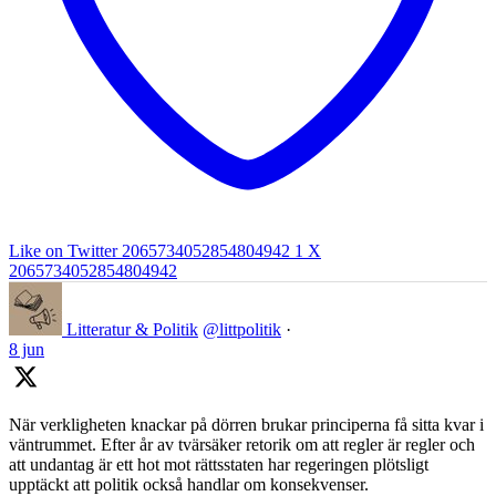
Like on Twitter 2065734052854804942
1
X
2065734052854804942
Litteratur & Politik
@littpolitik
·
8 jun
När verkligheten knackar på dörren brukar principerna få sitta kvar i
väntrummet. Efter år av tvärsäker retorik om att regler är regler och
att undantag är ett hot mot rättsstaten har regeringen plötsligt
upptäckt att politik också handlar om konsekvenser.