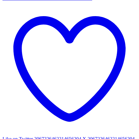
Like on Twitter 2067226462214656204
X
2067226462214656204