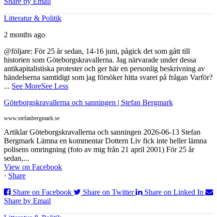
Share by Email
Litteratur & Politik
2 months ago
@följare: För 25 år sedan, 14-16 juni, pågick det som gått till
historien som Göteborgskravallerna. Jag närvarade under dessa
antikapitalistiska protester och ger här en personlig beskrivning av
händelserna samtidigt som jag försöker hitta svaret på frågan Varför?
...
See More
See Less
Göteborgskravallerna och sanningen | Stefan Bergmark
www.stefanbergmark.se
Artiklar Göteborgskravallerna och sanningen 2026-06-13 Stefan
Bergmark Lämna en kommentar Dottern Liv fick inte heller lämna
polisens omringning (foto av mig från 21 april 2001) För 25 år
sedan,...
View on Facebook
·
Share
Share on Facebook
Share on Twitter
Share on Linked In
Share by Email