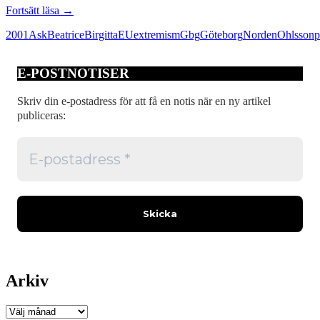
Ein,
Fortsätt läsa
→
zwei,
2001
Ask
Beatrice
Birgitta
EU
extremism
Gbg
Göteborg
Norden
Ohlsson
p
drei…
E-POSTNOTISER
Skriv din e-postadress för att få en notis när en ny artikel
publiceras:
Arkiv
Arkiv