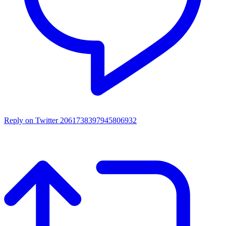
Reply on Twitter 2061738397945806932