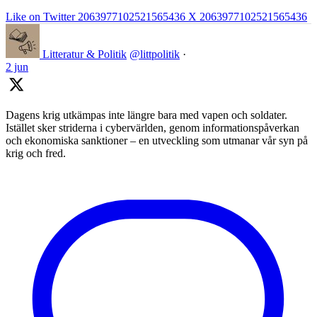
Like on Twitter 2063977102521565436
X
2063977102521565436
Litteratur & Politik
@littpolitik
·
2 jun
Dagens krig utkämpas inte längre bara med vapen och soldater.
Istället sker striderna i cybervärlden, genom informationspåverkan
och ekonomiska sanktioner – en utveckling som utmanar vår syn på
krig och fred.