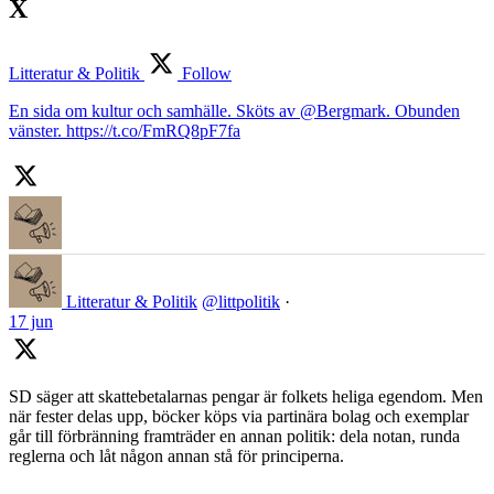
X
Litteratur & Politik
Follow
En sida om kultur och samhälle. Sköts av @Bergmark. Obunden
vänster. https://t.co/FmRQ8pF7fa
Litteratur & Politik
@littpolitik
·
17 jun
SD säger att skattebetalarnas pengar är folkets heliga egendom. Men
när fester delas upp, böcker köps via partinära bolag och exemplar
går till förbränning framträder en annan politik: dela notan, runda
reglerna och låt någon annan stå för principerna.