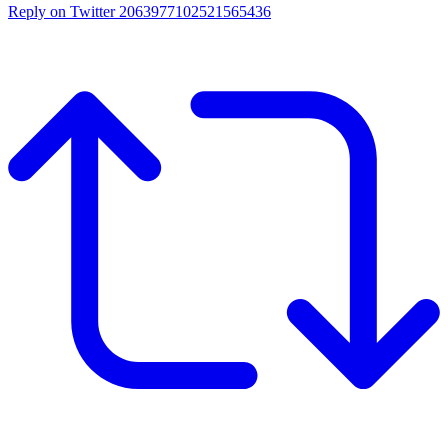
Reply on Twitter 2063977102521565436