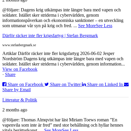
@följare: Dagens krig utkämpas inte längre bara med vapen och
soldater. Istället sker striderna i cybervärlden, genom
informationspåverkan och ekonomiska sanktioner – en utveckling
som utmanar vår syn på krig och fred.
...
See More
See Less
Därför räcker inte fler krigsfartyg | Stefan Bergmark
www.stefanbergmark.se
Artiklar Därför räcker inte fler krigsfartyg 2026-06-02 Jesper
Nordström Dagens krig utkämpas inte längre bara med vapen och
soldater. Istället sker striderna i cybervärlden, genom information...
View on Facebook
·
Share
Share on Facebook
Share on Twitter
Share on Linked In
Share by Email
Litteratur & Politik
2 months ago
@följare: Thomas Almqvist har läst Miriam Toews roman ”En
vapenvila som inte är fred” med stor behållning och hyllar hennes
vitala berättarkonst.
...
See More
See Less