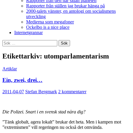
Rapporter från den här sidan planeten
Rapporter från ställen jag brukar hänga på
2000-talets vänster, en antologi om socialismens
utveckling
Medierna som megafoner
Ockelbo is a nice place
Internetgrannar
Sök
efter:
Etikettarkiv: utomparlamentarism
Artiklar
Ein, zwei, drei…
2011-04-07
Stefan Bergmark
2 kommentarer
Die Polizei. Snart i en svensk stad nära dig?
”Tänk globalt, agera lokalt” brukar det heta. Men i kampen mot
”extremismen” vill regeringen nu också det omvända.