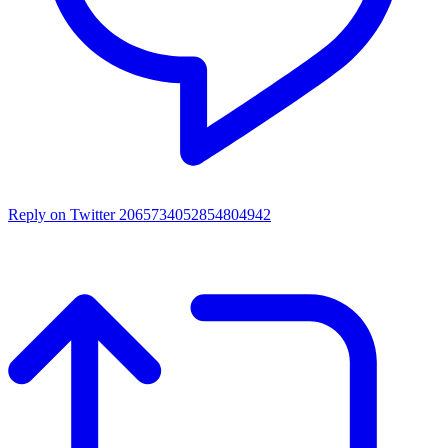
Reply on Twitter 2065734052854804942