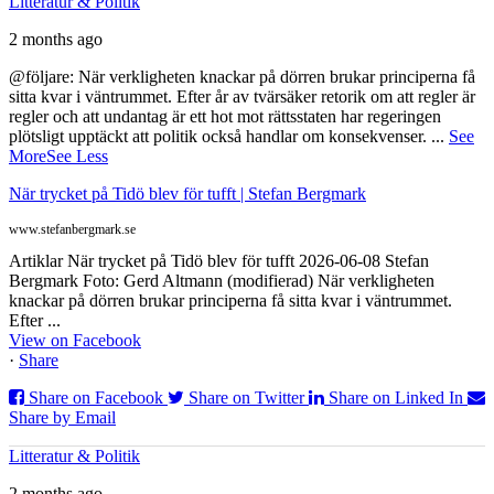
Litteratur & Politik
2 months ago
@följare: När verkligheten knackar på dörren brukar principerna få
sitta kvar i väntrummet. Efter år av tvärsäker retorik om att regler är
regler och att undantag är ett hot mot rättsstaten har regeringen
plötsligt upptäckt att politik också handlar om konsekvenser.
...
See
More
See Less
När trycket på Tidö blev för tufft | Stefan Bergmark
www.stefanbergmark.se
Artiklar När trycket på Tidö blev för tufft 2026-06-08 Stefan
Bergmark Foto: Gerd Altmann (modifierad) När verkligheten
knackar på dörren brukar principerna få sitta kvar i väntrummet.
Efter ...
View on Facebook
·
Share
Share on Facebook
Share on Twitter
Share on Linked In
Share by Email
Litteratur & Politik
2 months ago