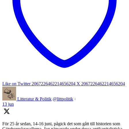
Like on Twitter 2067226462214656204
X
2067226462214656204
Litteratur & Politik
@littpolitik
·
13 jun
För 25 år sedan, 14-16 juni, pågick det som gått till historien som
Göteborgskravallerna. Jag närvarade under dessa antikapitalistiska