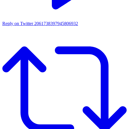
Reply on Twitter 2061738397945806932