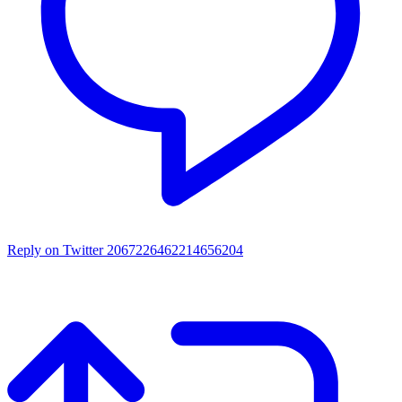
Reply on Twitter 2067226462214656204