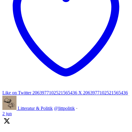
Like on Twitter 2063977102521565436
X
2063977102521565436
Litteratur & Politik
@littpolitik
·
2 jun