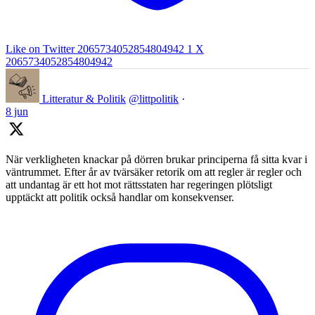
Like on Twitter 2065734052854804942
1
X
2065734052854804942
Litteratur & Politik
@littpolitik
·
8 jun
När verkligheten knackar på dörren brukar principerna få sitta kvar i
väntrummet. Efter år av tvärsäker retorik om att regler är regler och
att undantag är ett hot mot rättsstaten har regeringen plötsligt
upptäckt att politik också handlar om konsekvenser.