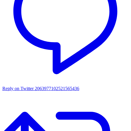
Reply on Twitter 2063977102521565436