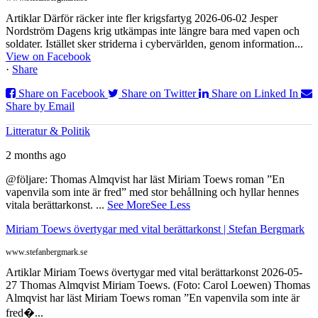
Artiklar Därför räcker inte fler krigsfartyg 2026-06-02 Jesper
Nordström Dagens krig utkämpas inte längre bara med vapen och
soldater. Istället sker striderna i cybervärlden, genom information...
View on Facebook
·
Share
Share on Facebook
Share on Twitter
Share on Linked In
Share by Email
Litteratur & Politik
2 months ago
@följare: Thomas Almqvist har läst Miriam Toews roman ”En
vapenvila som inte är fred” med stor behållning och hyllar hennes
vitala berättarkonst.
...
See More
See Less
Miriam Toews övertygar med vital berättarkonst | Stefan Bergmark
www.stefanbergmark.se
Artiklar Miriam Toews övertygar med vital berättarkonst 2026-05-
27 Thomas Almqvist Miriam Toews. (Foto: Carol Loewen) Thomas
Almqvist har läst Miriam Toews roman ”En vapenvila som inte är
fred�...