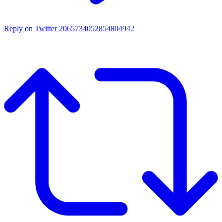
Reply on Twitter 2065734052854804942