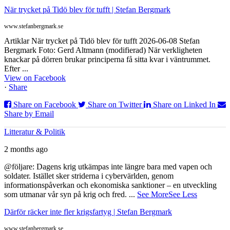
När trycket på Tidö blev för tufft | Stefan Bergmark
www.stefanbergmark.se
Artiklar När trycket på Tidö blev för tufft 2026-06-08 Stefan
Bergmark Foto: Gerd Altmann (modifierad) När verkligheten
knackar på dörren brukar principerna få sitta kvar i väntrummet.
Efter ...
View on Facebook
·
Share
Share on Facebook
Share on Twitter
Share on Linked In
Share by Email
Litteratur & Politik
2 months ago
@följare: Dagens krig utkämpas inte längre bara med vapen och
soldater. Istället sker striderna i cybervärlden, genom
informationspåverkan och ekonomiska sanktioner – en utveckling
som utmanar vår syn på krig och fred.
...
See More
See Less
Därför räcker inte fler krigsfartyg | Stefan Bergmark
www.stefanbergmark.se