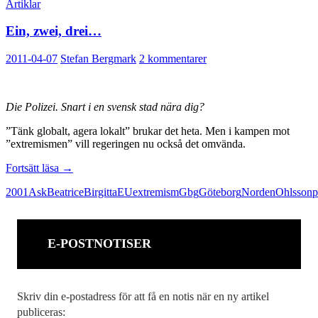
Artiklar
Ein, zwei, drei…
2011-04-07
Stefan Bergmark
2 kommentarer
Die Polizei. Snart i en svensk stad nära dig?
”Tänk globalt, agera lokalt” brukar det heta. Men i kampen mot
”extremismen” vill regeringen nu också det omvända.
Ein,
Fortsätt läsa
→
zwei,
2001
Ask
Beatrice
Birgitta
EU
extremism
Gbg
Göteborg
Norden
Ohlsson
p
drei…
E-POSTNOTISER
Skriv din e-postadress för att få en notis när en ny artikel
publiceras: