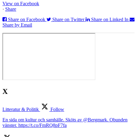
View on Facebook
·
Share
Share on Facebook
Share on Twitter
Share on Linked In
Share by Email
X
Litteratur & Politik
Follow
En sida om kultur och samhälle. Sköts av @Bergmark. Obunden
vänster. https://t.co/FmRQ8pF7fa