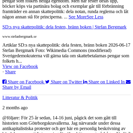
pengar som folkets heliga egendom. Men när fester delas upp,
böcker köps via partinära bolag och exemplar går till förbränning
framträder en annan skattepolitik: dela notan, runda reglerna och låt
någon annan stå för principerna.
...
See More
See Less
SD:s nya skattepolitik: dela festen, bränn boken | Stefan Bergmark
www.stefanbergmark.se
Artiklar SD:s nya skattepolitik: dela festen, bränn boken 2026-06-17
Stefan Bergmark Foto: Wikimedia Commons (modifierad)
Sverigedemokraterna vill gärna tala om skattebetalarnas pengar som
folkets h...
View on Facebook
·
Share
Share on Facebook
Share on Twitter
Share on Linked In
Share by Email
Litteratur & Politik
2 months ago
@följare: För 25 år sedan, 14-16 juni, pågick det som gått till
historien som Göteborgskravallerna. Jag närvarade under dessa
antikapitalistiska protester och ger här en personlig beskrivning av