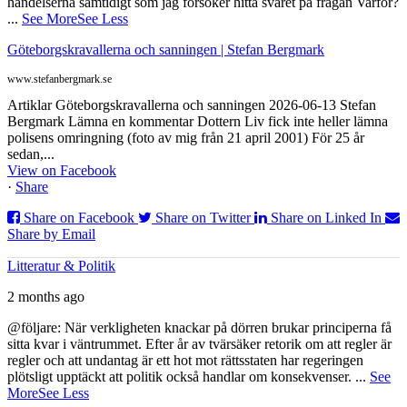
händelserna samtidigt som jag försöker hitta svaret på frågan Varför?
...
See More
See Less
Göteborgskravallerna och sanningen | Stefan Bergmark
www.stefanbergmark.se
Artiklar Göteborgskravallerna och sanningen 2026-06-13 Stefan
Bergmark Lämna en kommentar Dottern Liv fick inte heller lämna
polisens omringning (foto av mig från 21 april 2001) För 25 år
sedan,...
View on Facebook
·
Share
Share on Facebook
Share on Twitter
Share on Linked In
Share by Email
Litteratur & Politik
2 months ago
@följare: När verkligheten knackar på dörren brukar principerna få
sitta kvar i väntrummet. Efter år av tvärsäker retorik om att regler är
regler och att undantag är ett hot mot rättsstaten har regeringen
plötsligt upptäckt att politik också handlar om konsekvenser.
...
See
More
See Less