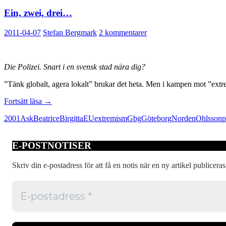
Ein, zwei, drei…
2011-04-07
Stefan Bergmark
2 kommentarer
Die Polizei. Snart i en svensk stad nära dig?
”Tänk globalt, agera lokalt” brukar det heta. Men i kampen mot ”ext
Ein,
Fortsätt läsa
→
zwei,
2001
Ask
Beatrice
Birgitta
EU
extremism
Gbg
Göteborg
Norden
Ohlsson
p
drei…
E-POSTNOTISER
Skriv din e-postadress för att få en notis när en ny artikel publiceras