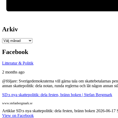
Arkiv
Arkiv
Facebook
Litteratur & Politik
2 months ago
@följare: Sverigedemokraterna vill gärna tala om skattebetalarnas pen
annan skattepolitik: dela notan, runda reglerna och låt någon annan st
SD:s nya skattepolitik: dela festen, bränn boken | Stefan Bergmark
www.stefanbergmark.se
Artiklar SD:s nya skattepolitik: dela festen, bränn boken 2026-06-1
View on Facebook