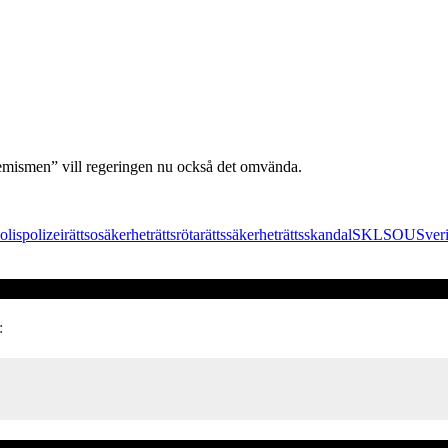
remismen” vill regeringen nu också det omvända.
olis
polizei
rättsosäkerhet
rättsröta
rättssäkerhet
rättsskandal
SKL
SOU
Sver
: