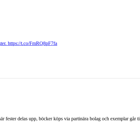
ter. https://t.co/FmRQ8pF7fa
r fester delas upp, böcker köps via partinära bolag och exemplar går til