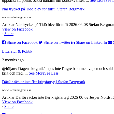
upptäckt att politik också handlar om konsekvenser.
...
See More
See 
När trycket på Tidö blev för tufft | Stefan Bergmark
www.stefanbergmark.se
Artiklar När trycket på Tidö blev för tufft 2026-06-08 Stefan Bergmar
View on Facebook
·
Share
Share on Facebook
Share on Twitter
Share on Linked In
Litteratur & Politik
2 months ago
@följare: Dagens krig utkämpas inte längre bara med vapen och soldat
krig och fred.
...
See More
See Less
Därför räcker inte fler krigsfartyg | Stefan Bergmark
www.stefanbergmark.se
Artiklar Därför räcker inte fler krigsfartyg 2026-06-02 Jesper Nordstr
View on Facebook
·
Share