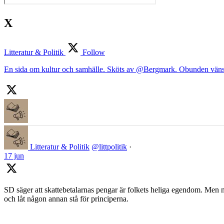
X
Litteratur & Politik
Follow
En sida om kultur och samhälle. Sköts av @Bergmark. Obunden väns
Litteratur & Politik
@littpolitik
·
17 jun
SD säger att skattebetalarnas pengar är folkets heliga egendom. Men nä
och låt någon annan stå för principerna.