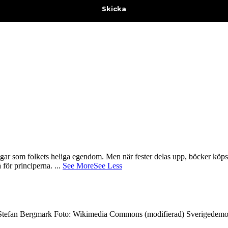
gar som folkets heliga egendom. Men när fester delas upp, böcker köps 
å för principerna.
...
See More
See Less
7 Stefan Bergmark Foto: Wikimedia Commons (modifierad) Sverigedemokra