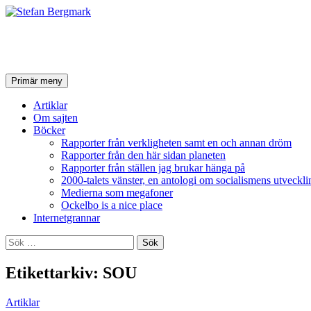
Stefan Bergmark
Sök
Hoppa
Primär meny
till
innehåll
Artiklar
Om sajten
Böcker
Rapporter från verkligheten samt en och annan dröm
Rapporter från den här sidan planeten
Rapporter från ställen jag brukar hänga på
2000-talets vänster, en antologi om socialismens utveckli
Medierna som megafoner
Ockelbo is a nice place
Internetgrannar
Sök
efter:
Etikettarkiv: SOU
Artiklar