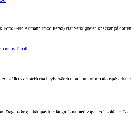
Less
k Foto: Gerd Altmann (modifierad) När verkligheten knackar på dörren br
Share by Email
er. Istället sker striderna i cybervärlden, genom informationspåverka
öm Dagens krig utkämpas inte längre bara med vapen och soldater. Iställ