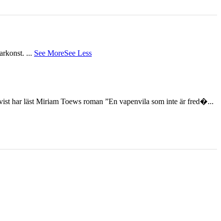
tarkonst.
...
See More
See Less
st har läst Miriam Toews roman ”En vapenvila som inte är fred�...