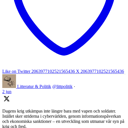
Like on Twitter 2063977102521565436
X
2063977102521565436
Litteratur & Politik
@littpolitik
·
2 jun
Dagens krig utkämpas inte längre bara med vapen och soldater.
Istället sker striderna i cybervärlden, genom informationspåverkan
och ekonomiska sanktioner – en utveckling som utmanar vår syn på
krig och fred.