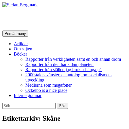
Stefan Bergmark
Sök
Hoppa
Primär meny
till
innehåll
Artiklar
Om sajten
Böcker
Rapporter från verkligheten samt en och annan dröm
Rapporter från den här sidan planeten
Rapporter från ställen jag brukar hänga på
2000-talets vänster, en antologi om socialismens
utveckling
Medierna som megafoner
Ockelbo is a nice place
Internetgrannar
Sök
efter:
Etikettarkiv: Skåne