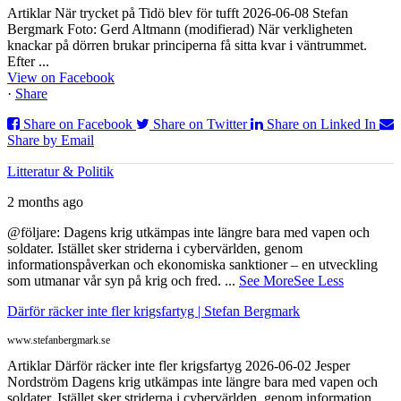
Artiklar När trycket på Tidö blev för tufft 2026-06-08 Stefan
Bergmark Foto: Gerd Altmann (modifierad) När verkligheten
knackar på dörren brukar principerna få sitta kvar i väntrummet.
Efter ...
View on Facebook
·
Share
Share on Facebook
Share on Twitter
Share on Linked In
Share by Email
Litteratur & Politik
2 months ago
@följare: Dagens krig utkämpas inte längre bara med vapen och
soldater. Istället sker striderna i cybervärlden, genom
informationspåverkan och ekonomiska sanktioner – en utveckling
som utmanar vår syn på krig och fred.
...
See More
See Less
Därför räcker inte fler krigsfartyg | Stefan Bergmark
www.stefanbergmark.se
Artiklar Därför räcker inte fler krigsfartyg 2026-06-02 Jesper
Nordström Dagens krig utkämpas inte längre bara med vapen och
soldater. Istället sker striderna i cybervärlden, genom information...