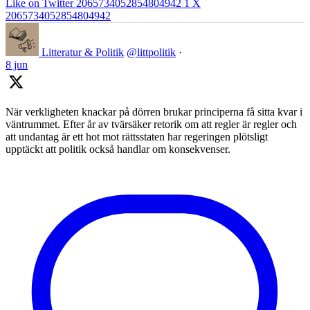
Like on Twitter 2065734052854804942
1
X
2065734052854804942
Litteratur & Politik
@littpolitik
·
8 jun
När verkligheten knackar på dörren brukar principerna få sitta kvar i
väntrummet. Efter år av tvärsäker retorik om att regler är regler och
att undantag är ett hot mot rättsstaten har regeringen plötsligt
upptäckt att politik också handlar om konsekvenser.