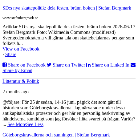
SD:s nya skattepolitik: dela festen, bränn boken | Stefan Bergmark
www.stefanbergmark.se
Artiklar SD:s nya skattepolitik: dela festen, bränn boken 2026-06-17
Stefan Bergmark Foto: Wikimedia Commons (modifierad)
Sverigedemokraterna vill gärna tala om skattebetalarnas pengar som
folkets h...
View on Facebook
·
Share
Share on Facebook
Share on Twitter
Share on Linked In
Share by Email
Litteratur & Politik
2 months ago
@följare: För 25 år sedan, 14-16 juni, pågick det som gått till
historien som Göteborgskravallerna. Jag närvarade under dessa
antikapitalistiska protester och ger här en personlig beskrivning av
händelserna samtidigt som jag försöker hitta svaret på frågan Varför?
...
See More
See Less
Göteborgskravallerna och sanningen | Stefan Bergmark