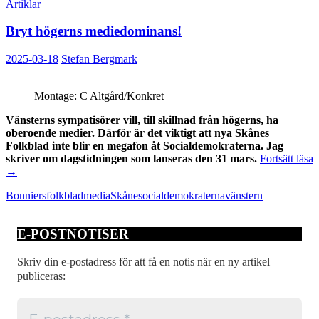
Artiklar
Bryt högerns mediedominans!
2025-03-18
Stefan Bergmark
Montage: C Altgård/Konkret
Vänsterns sympatisörer vill, till skillnad från högerns, ha
oberoende medier. Därför är det viktigt att nya Skånes
Folkblad inte blir en megafon åt Socialdemokraterna. Jag
skriver om dagstidningen som lanseras den 31 mars.
Fortsätt läsa
Bryt
→
högerns
Bonniers
folkblad
media
Skåne
socialdemokraterna
vänstern
mediedominans!
E-POSTNOTISER
Skriv din e-postadress för att få en notis när en ny artikel
publiceras: