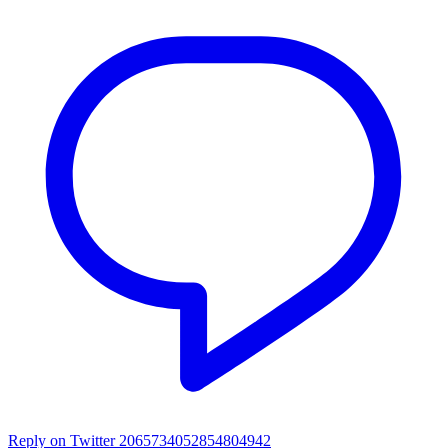
Reply on Twitter 2065734052854804942