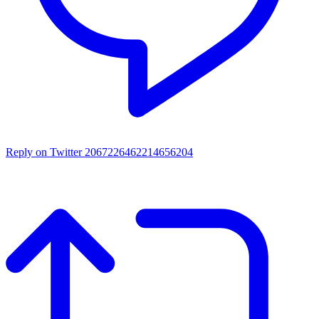
Reply on Twitter 2067226462214656204