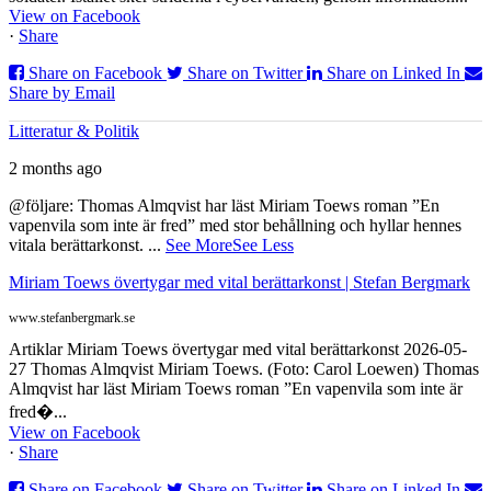
View on Facebook
·
Share
Share on Facebook
Share on Twitter
Share on Linked In
Share by Email
Litteratur & Politik
2 months ago
@följare: Thomas Almqvist har läst Miriam Toews roman ”En
vapenvila som inte är fred” med stor behållning och hyllar hennes
vitala berättarkonst.
...
See More
See Less
Miriam Toews övertygar med vital berättarkonst | Stefan Bergmark
www.stefanbergmark.se
Artiklar Miriam Toews övertygar med vital berättarkonst 2026-05-
27 Thomas Almqvist Miriam Toews. (Foto: Carol Loewen) Thomas
Almqvist har läst Miriam Toews roman ”En vapenvila som inte är
fred�...
View on Facebook
·
Share
Share on Facebook
Share on Twitter
Share on Linked In