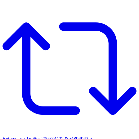
Retweet on Twitter 2065734052854804942
5