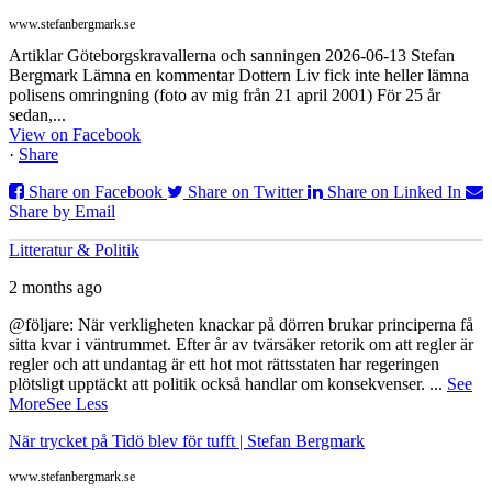
www.stefanbergmark.se
Artiklar Göteborgskravallerna och sanningen 2026-06-13 Stefan
Bergmark Lämna en kommentar Dottern Liv fick inte heller lämna
polisens omringning (foto av mig från 21 april 2001) För 25 år
sedan,...
View on Facebook
·
Share
Share on Facebook
Share on Twitter
Share on Linked In
Share by Email
Litteratur & Politik
2 months ago
@följare: När verkligheten knackar på dörren brukar principerna få
sitta kvar i väntrummet. Efter år av tvärsäker retorik om att regler är
regler och att undantag är ett hot mot rättsstaten har regeringen
plötsligt upptäckt att politik också handlar om konsekvenser.
...
See
More
See Less
När trycket på Tidö blev för tufft | Stefan Bergmark
www.stefanbergmark.se