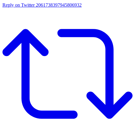
Reply on Twitter 2061738397945806932