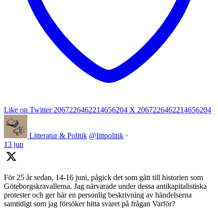
Like on Twitter 2067226462214656204
X
2067226462214656204
Litteratur & Politik
@littpolitik
·
13 jun
För 25 år sedan, 14-16 juni, pågick det som gått till historien som
Göteborgskravallerna. Jag närvarade under dessa antikapitalistiska
protester och ger här en personlig beskrivning av händelserna
samtidigt som jag försöker hitta svaret på frågan Varför?