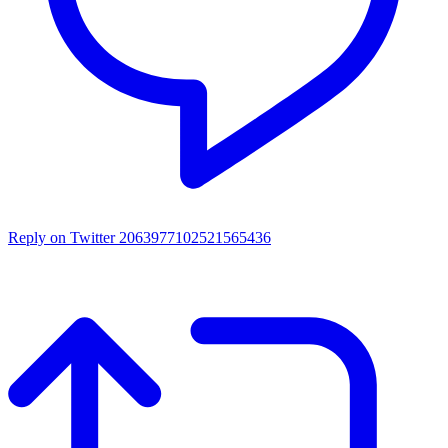
Reply on Twitter 2063977102521565436