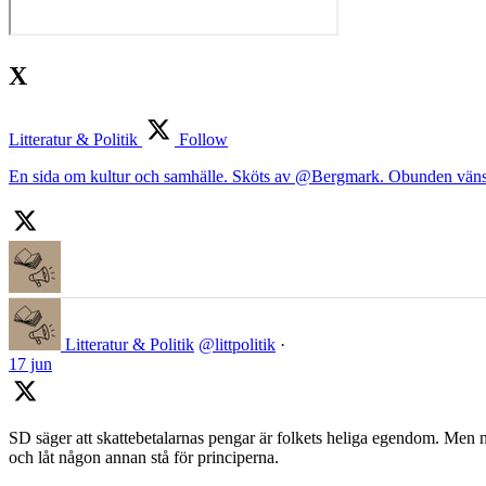
X
Litteratur & Politik
Follow
En sida om kultur och samhälle. Sköts av @Bergmark. Obunden väns
Litteratur & Politik
@littpolitik
·
17 jun
SD säger att skattebetalarnas pengar är folkets heliga egendom. Men nä
och låt någon annan stå för principerna.