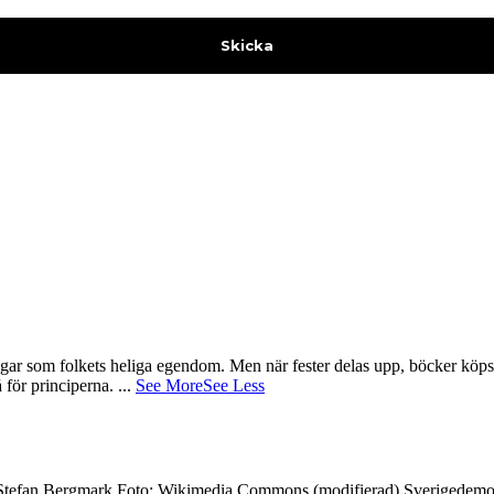
gar som folkets heliga egendom. Men när fester delas upp, böcker köps 
å för principerna.
...
See More
See Less
7 Stefan Bergmark Foto: Wikimedia Commons (modifierad) Sverigedemokra