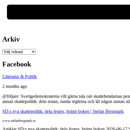
Arkiv
Arkiv
Facebook
Litteratur & Politik
2 months ago
@följare: Sverigedemokraterna vill gärna tala om skattebetalarnas pen
annan skattepolitik: dela notan, runda reglerna och låt någon annan st
SD:s nya skattepolitik: dela festen, bränn boken | Stefan Bergmark
www.stefanbergmark.se
Artiklar SD:s nya skattepolitik: dela festen, bränn boken 2026-06-1