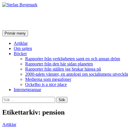
Stefan Bergmark
Sök
Hoppa
Primär meny
till
innehåll
Artiklar
Om sajten
Böcker
Rapporter från verkligheten samt en och annan dröm
Rapporter från den här sidan planeten
Rapporter från ställen jag brukar hänga på
2000-talets vänster, en antologi om socialismens utveckli
Medierna som megafoner
Ockelbo is a nice place
Internetgrannar
Sök
efter:
Etikettarkiv: pension
Artiklar