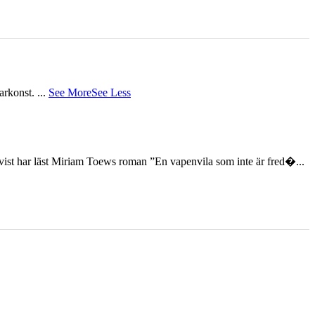
tarkonst.
...
See More
See Less
st har läst Miriam Toews roman ”En vapenvila som inte är fred�...