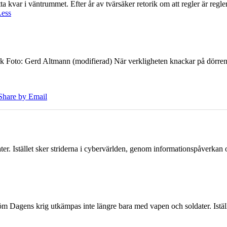
 kvar i väntrummet. Efter år av tvärsäker retorik om att regler är regler 
Less
k Foto: Gerd Altmann (modifierad) När verkligheten knackar på dörren br
Share by Email
er. Istället sker striderna i cybervärlden, genom informationspåverka
öm Dagens krig utkämpas inte längre bara med vapen och soldater. Iställ