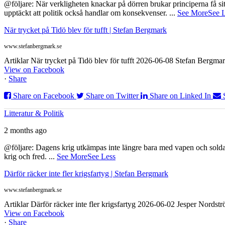
@följare: När verkligheten knackar på dörren brukar principerna få sitta
upptäckt att politik också handlar om konsekvenser.
...
See More
See 
När trycket på Tidö blev för tufft | Stefan Bergmark
www.stefanbergmark.se
Artiklar När trycket på Tidö blev för tufft 2026-06-08 Stefan Bergmar
View on Facebook
·
Share
Share on Facebook
Share on Twitter
Share on Linked In
Litteratur & Politik
2 months ago
@följare: Dagens krig utkämpas inte längre bara med vapen och soldat
krig och fred.
...
See More
See Less
Därför räcker inte fler krigsfartyg | Stefan Bergmark
www.stefanbergmark.se
Artiklar Därför räcker inte fler krigsfartyg 2026-06-02 Jesper Nordstr
View on Facebook
·
Share