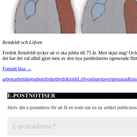
Reinfeldt och Löfven
Fredrik Reinfeldt tycker att vi ska jobba till 75 år. Men skjut mig! Oc
det har det väl alltid gjort men av den nya partiledarens ogenerade flirt
Mera
Fortsätt läsa
→
löneslaveri
arbete
arbetslinje
arbetslöshet
fredrik
jobb
Löfven
löneslaveri
pension
Rein
sa
bull
E-POSTNOTISER
Skriv din e-postadress för att få en notis när en ny artikel publiceras