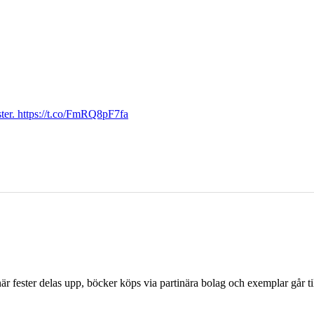
ter. https://t.co/FmRQ8pF7fa
r fester delas upp, böcker köps via partinära bolag och exemplar går til