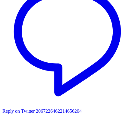
Reply on Twitter 2067226462214656204