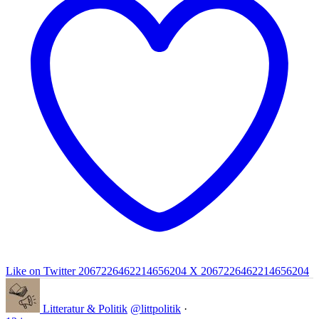
Like on Twitter 2067226462214656204
X
2067226462214656204
Litteratur & Politik
@littpolitik
·