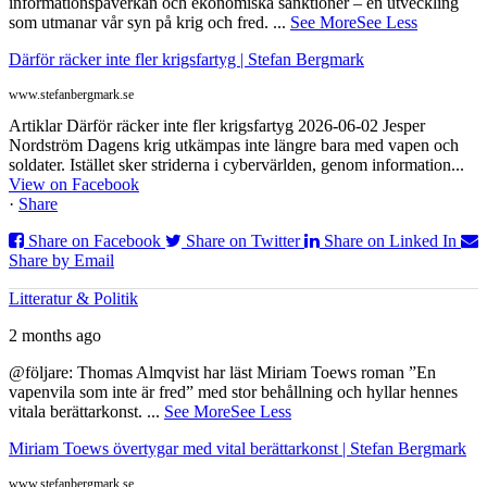
informationspåverkan och ekonomiska sanktioner – en utveckling
som utmanar vår syn på krig och fred.
...
See More
See Less
Därför räcker inte fler krigsfartyg | Stefan Bergmark
www.stefanbergmark.se
Artiklar Därför räcker inte fler krigsfartyg 2026-06-02 Jesper
Nordström Dagens krig utkämpas inte längre bara med vapen och
soldater. Istället sker striderna i cybervärlden, genom information...
View on Facebook
·
Share
Share on Facebook
Share on Twitter
Share on Linked In
Share by Email
Litteratur & Politik
2 months ago
@följare: Thomas Almqvist har läst Miriam Toews roman ”En
vapenvila som inte är fred” med stor behållning och hyllar hennes
vitala berättarkonst.
...
See More
See Less
Miriam Toews övertygar med vital berättarkonst | Stefan Bergmark
www.stefanbergmark.se