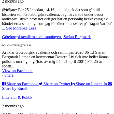
2 months ago
@följare: För 25 år sedan, 14-16 juni, pågick det som gått till
historien som Göteborgskravallerna. Jag närvarade under dessa
antikapitalistiska protester och ger här en personlig beskrivning av
händelserna samtidigt som jag försöker hitta svaret på frågan Varför?
...
See More
See Less
Göteborgskravallerna och sanningen | Stefan Bergmark
www.stefanbergmark.se
Artiklar Göteborgskravallerna och sanningen 2026-06-13 Stefan
Bergmark Lämna en kommentar Dottern Liv fick inte heller lämna
polisens omringning (foto av mig från 21 april 2001) För 25 år
sedan,...
View on Facebook
·
Share
Share on Facebook
Share on Twitter
Share on Linked In
Share by Email
Litteratur & Politik
2 months ago