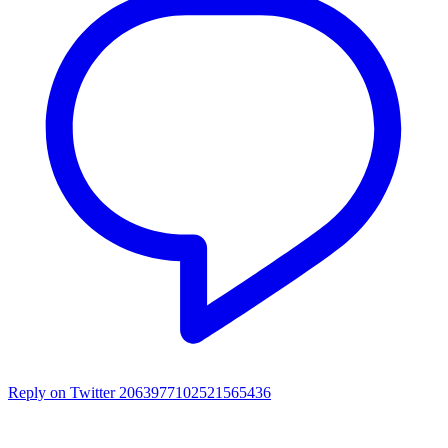
Reply on Twitter 2063977102521565436