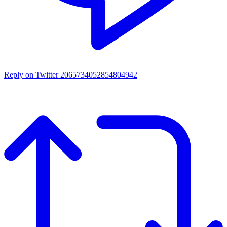
Reply on Twitter 2065734052854804942