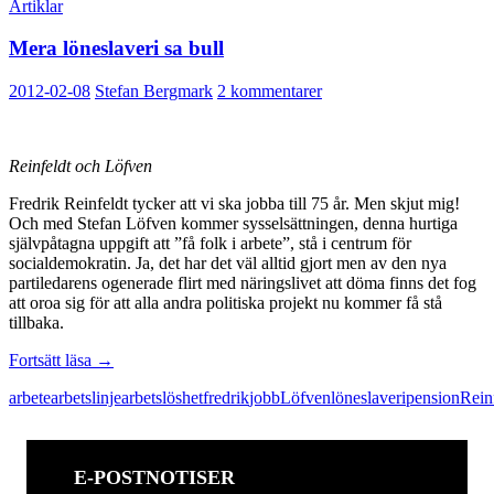
Artiklar
Mera löneslaveri sa bull
2012-02-08
Stefan Bergmark
2 kommentarer
Reinfeldt och Löfven
Fredrik Reinfeldt tycker att vi ska jobba till 75 år. Men skjut mig!
Och med Stefan Löfven kommer sysselsättningen, denna hurtiga
självpåtagna uppgift att ”få folk i arbete”, stå i centrum för
socialdemokratin. Ja, det har det väl alltid gjort men av den nya
partiledarens ogenerade flirt med näringslivet att döma finns det fog
att oroa sig för att alla andra politiska projekt nu kommer få stå
tillbaka.
Mera
Fortsätt läsa
→
löneslaveri
arbete
arbetslinje
arbetslöshet
fredrik
jobb
Löfven
löneslaveri
pension
Rein
sa
bull
E-POSTNOTISER