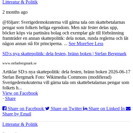
Litteratur & Politik
2 months ago
@följare: Sverigedemokraterna vill gärna tala om skattebetalarnas
pengar som folkets heliga egendom. Men när fester delas upp,
böcker köps via partinära bolag och exemplar går till förbränning
framträder en annan skattepolitik: dela notan, runda reglerna och låt
någon annan stå för principerna.
...
See More
See Less
SD:s nya skattepolitik: dela festen, bränn boken | Stefan Bergmark
www.stefanbergmark.se
Artiklar SD:s nya skattepolitik: dela festen, bränn boken 2026-06-17
Stefan Bergmark Foto: Wikimedia Commons (modifierad)
Sverigedemokraterna vill gärna tala om skattebetalarnas pengar som
folkets h...
View on Facebook
·
Share
Share on Facebook
Share on Twitter
Share on Linked In
Share by Email
Litteratur & Politik