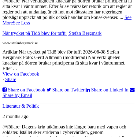
@följare: När verkligheten knackar på dörren brukar principerna få
sitta kvar i väntrummet. Efter år av tvärsäker retorik om att regler är
regler och att undantag är ett hot mot rättsstaten har regeringen
plötsligt upptäckt att politik också handlar om konsekvenser.
...
See
More
See Less
När trycket på Tidö blev för tufft | Stefan Bergmark
www.stefanbergmark.se
Artiklar När trycket på Tidö blev för tufft 2026-06-08 Stefan
Bergmark Foto: Gerd Altmann (modifierad) När verkligheten
knackar på dörren brukar principerna få sitta kvar i väntrummet.
Efter ...
View on Facebook
·
Share
Share on Facebook
Share on Twitter
Share on Linked In
Share by Email
Litteratur & Politik
2 months ago
@följare: Dagens krig utkämpas inte längre bara med vapen och
soldater. Istället sker striderna i cybervärlden, genom