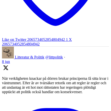
Like on Twitter 2065734052854804942
1
X
2065734052854804942
Litteratur & Politik
@littpolitik
·
8 jun
När verkligheten knackar på dörren brukar principerna få sitta kvar i
väntrummet. Efter år av tvärsäker retorik om att regler är regler och
att undantag är ett hot mot rättsstaten har regeringen plötsligt
upptäckt att politik också handlar om konsekvenser.