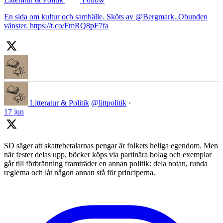
En sida om kultur och samhälle. Sköts av @Bergmark. Obunden
vänster. https://t.co/FmRQ8pF7fa
Litteratur & Politik
@littpolitik
·
17 jun
SD säger att skattebetalarnas pengar är folkets heliga egendom. Men
när fester delas upp, böcker köps via partinära bolag och exemplar
går till förbränning framträder en annan politik: dela notan, runda
reglerna och låt någon annan stå för principerna.