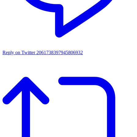
Reply on Twitter 2061738397945806932