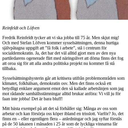
Reinfeldt och Löfven
Fredrik Reinfeldt tycker att vi ska jobba till 75 år. Men skjut mig!
Och med Stefan Löfven kommer sysselsättningen, denna hurtiga
självpåtagna uppgift att ”få folk i arbete”, stå i centrum för
socialdemokratin. Ja, det har det väl alltid gjort men av den nya
partiledarens ogenerade flirt med näringslivet att döma finns det fog
att oroa sig för att alla andra politiska projekt nu kommer få stå
tillbaka.
Sysselsättningshysterin går att kritisera utifrån problemområden som
klimatet, folkhälsan, demokratin osv. Men det finns också ett
betydligt enklare argument emot den så kallade arbetslinjen som jag
mot rådande samhällsstämningar alltid brukar anföra: Vi vill ju för
faan inte jobba! Det är bara bluff!
Mitt bästa exempel på att det så förhåller sig: Många av oss som
arbetar och kan försörja oss köper ibland en trisslott. Varför? Jo, det
finns en – eller egentligen flera – anledningar och jag syftar förstås
på de 50 lakanen i månaden i 25 år som de lyckliga vinnarna får