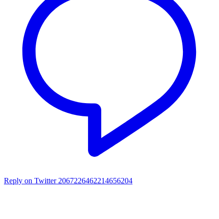
Reply on Twitter 2067226462214656204