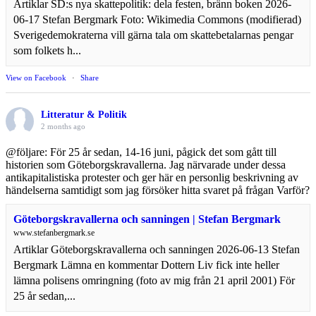
Artiklar SD:s nya skattepolitik: dela festen, bränn boken 2026-
06-17 Stefan Bergmark Foto: Wikimedia Commons (modifierad)
Sverigedemokraterna vill gärna tala om skattebetalarnas pengar
som folkets h...
View on Facebook
·
Share
Litteratur & Politik
2 months ago
@följare: För 25 år sedan, 14-16 juni, pågick det som gått till
historien som Göteborgskravallerna. Jag närvarade under dessa
antikapitalistiska protester och ger här en personlig beskrivning av
händelserna samtidigt som jag försöker hitta svaret på frågan Varför?
Göteborgskravallerna och sanningen | Stefan Bergmark
www.stefanbergmark.se
Artiklar Göteborgskravallerna och sanningen 2026-06-13 Stefan
Bergmark Lämna en kommentar Dottern Liv fick inte heller
lämna polisens omringning (foto av mig från 21 april 2001) För
25 år sedan,...