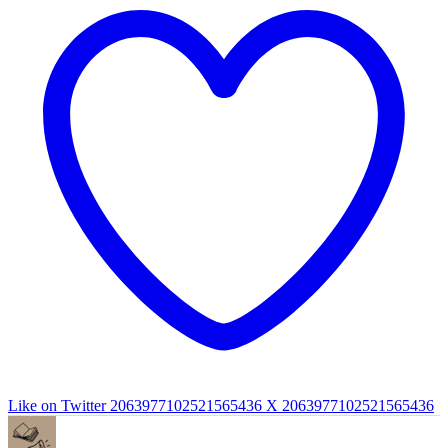
Like on Twitter 2063977102521565436
X
2063977102521565436