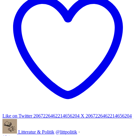
Like on Twitter 2067226462214656204
X
2067226462214656204
Litteratur & Politik
@littpolitik
·