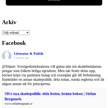
Arkiv
Arkiv
Facebook
Litteratur & Politik
2 months ago
@följare: Sverigedemokraterna vill gärna tala om skattebetalarnas
pengar som folkets heliga egendom. Men när fester delas upp,
böcker köps via partinära bolag och exemplar går till förbränning
framträder en annan skattepolitik: dela notan, runda reglerna och låt
någon annan stå för principerna.
SD:s nya skattepolitik: dela festen, bränn boken | Stefan
Bergmark
www.stefanbergmark.se