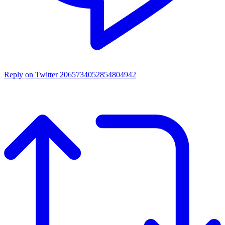
Reply on Twitter 2065734052854804942