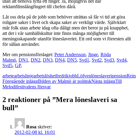
utan att behöva lyfta ett finger. Ja, möjligtvis det där
reklamfilmslångfingret till chefen dårå.
Låt oss dela på de jobb som behöver uträttas så får vi tid att göra
roligare saker i livet och skapa saker av verkligt värde. Självklart
mår folk utan arbete idag ofta dåligt men det beror ju på knapphet,
att det i vår samhällskultur inte finns många möjligheter till
meningsskapande utanför löneslaveriet. Ett ord som vi förresten allt
för sällan använder.
Mer om pensionsförslaget:
Peter Andersson
,
Jinge
,
Röda
Malmö
,
DN1
,
DN2
,
DN3
,
DN4
,
DN5
,
Svd1
,
Svd2
,
Svd3
,
Svd4
,
Svd5
,
GP
,
arbete
arbetslinje
arbetslöshet
fredrik
jobb
Löfven
löneslaveri
pension
Rein
Inläggsnavigering
Föregående inlägg
Bilden av Malmö är politisk
Nästa inlägg
Till
Melodifestivalens försvar
2 reaktioner på ”Mera löneslaveri sa
bull”
Rosa
skriver:
2012-02-08 kl. 16:01