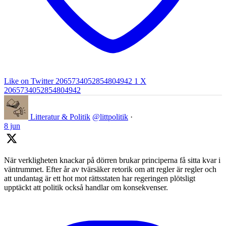
Like on Twitter 2065734052854804942
1
X
2065734052854804942
Litteratur & Politik
@littpolitik
·
8 jun
När verkligheten knackar på dörren brukar principerna få sitta kvar i
väntrummet. Efter år av tvärsäker retorik om att regler är regler och
att undantag är ett hot mot rättsstaten har regeringen plötsligt
upptäckt att politik också handlar om konsekvenser.