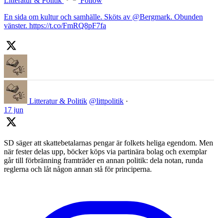
Litteratur & Politik
Follow
En sida om kultur och samhälle. Sköts av @Bergmark. Obunden
vänster. https://t.co/FmRQ8pF7fa
Litteratur & Politik
@littpolitik
·
17 jun
SD säger att skattebetalarnas pengar är folkets heliga egendom. Men
när fester delas upp, böcker köps via partinära bolag och exemplar
går till förbränning framträder en annan politik: dela notan, runda
reglerna och låt någon annan stå för principerna.