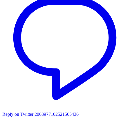
Reply on Twitter 2063977102521565436